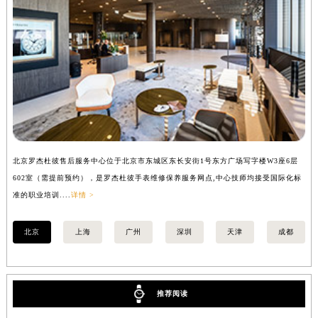
北京罗杰杜彼售后服务中心位于北京市东城区东长安街1号东方广场写字楼W3座6层
上
602室（需提前预约），是罗杰杜彼手表维修保养服务网点,中心技师均接受国际化标
室
准的职业培训....
详情 >
职业
北京
上海
广州
深圳
天津
成都
推荐阅读