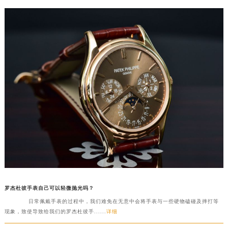
罗杰杜彼手表自己可以轻微抛光吗？
日常佩戴手表的过程中，我们难免在无意中会将手表与一些硬物磕碰及摔打等
现象，致使导致给我们的罗杰杜彼手......
详细