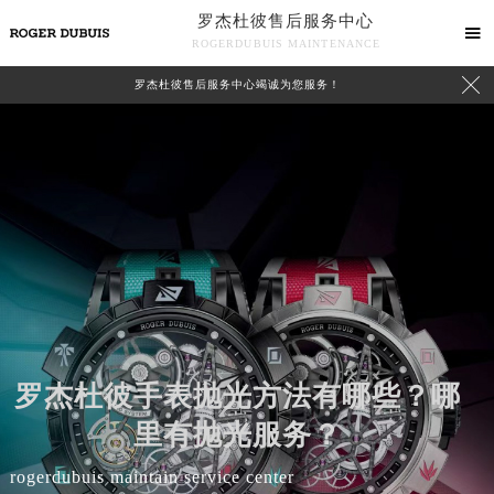
罗杰杜彼售后服务中心

ROGERDUBUIS MAINTENANCE

罗杰杜彼售后服务中心竭诚为您服务！
中心介绍
联系我们
罗杰杜彼手表抛光方法有哪些？哪
里有抛光服务？
rogerdubuis maintain service center