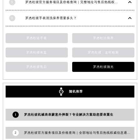
8
罗杰杜彼官方服务项目及价格查询｜完整地址与售后热线权威信息声明（2026年7月最新）
9
罗杰杜彼手表清洗保养需要多久？
罗杰杜比手表
罗杰杜比保养
罗杰杜彼表盖
罗杰杜彼，走时检测
罗杰杜彼售后
罗杰杜彼抛光
随机推荐
1
罗杰杜彼机械表表蒙意外摔裂？专业解决方案助您爱表重生
2
罗杰杜彼官方服务项目及价格查询｜全部地址与售后热线权威信息通告（2026年6月最新）