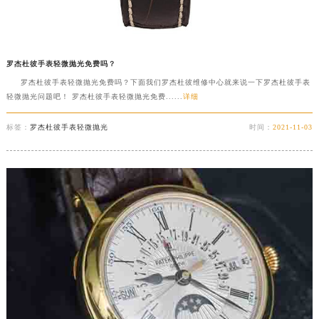
罗杰杜彼手表轻微抛光免费吗？
罗杰杜彼手表轻微抛光免费吗？下面我们罗杰杜彼维修中心就来说一下罗杰杜彼手表
轻微抛光问题吧！ 罗杰杜彼手表轻微抛光免费......
详细
标签：
罗杰杜彼手表轻微抛光
时间：
2021-11-03