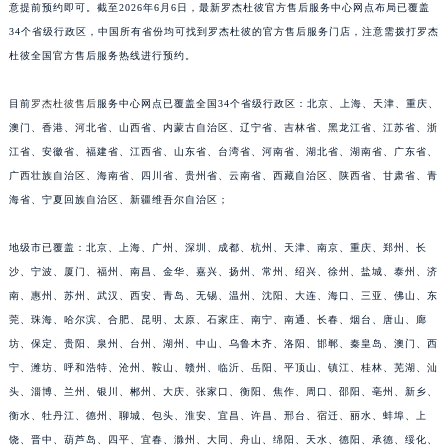
意提前预约即可。截至2026年6月6日，最新罗杰杜彼官方售后服务中心网点布局已覆盖
福建省莆田市城厢区霞林街道荔华东大道罗杰杜彼售后服务中心（需提前预约）
34个省级行政区，中国所有省份均可找到罗杰杜彼的官方售后服务门店，注意需拨打罗杰
福建省三明市三元区东乾二路罗杰杜彼售后服务中心（需提前预约）
杜彼全国官方售后服务热线进行预约。
福建省漳州市龙文区步港路罗杰杜彼售后服务中心（需提前预约）
江苏省常州市新北区龙锦路1590号现代传媒中心5号楼10层1008室罗杰杜彼售后服务中心（需提前预约）
目前
罗杰杜彼售后
服务中心网点已覆盖全国34个省级行政区：北京、上海、天津、重庆、
澳门、香港、河北省、山西省、内蒙古自治区、辽宁省、吉林省、黑龙江省、江苏省、浙
江苏省淮安市清江浦区淮海北路罗杰杜彼售后服务中心（需提前预约）
江省、安徽省、福建省、江西省、山东省、台湾省、河南省、湖北省、湖南省、广东省、
江苏省连云港市海州区通灌北路罗杰杜彼售后服务中心（需提前预约）
广西壮族自治区、海南省、四川省、贵州省、云南省、西藏自治区、陕西省、甘肃省、青
江苏省南京市秦淮区中山南路1号南京中心22层22-C1-C3室罗杰杜彼售后服务中心（需提前预约）
海省、宁夏回族自治区、新疆维吾尔自治区；
江苏省宿迁市宿城区西湖路罗杰杜彼售后服务中心（需提前预约）
江苏省泰州市海陵区永定东路399号置地商务中心东塔（华润万象城）17层1706室罗杰杜彼售后服务中心（需提前预约）
地级市已覆盖：北京、上海、广州、深圳、成都、杭州、天津、南京、重庆、郑州、长
江苏省徐州市鼓楼区淮海东路29号苏宁广场IFC国际金融中心35层3508室罗杰杜彼售后服务中心（需提前预约）
沙、宁波、厦门、福州、南昌、金华、嘉兴、扬州、常州、绍兴、徐州、盐城、泰州、济
南、惠州、苏州、武汉、西安、青岛、无锡、温州、沈阳、大连、海口、三亚、佛山、东
江苏省盐城市盐都区世纪大道5号盐城金融城写字楼1号楼16层1604室罗杰杜彼售后服务中心（需提前预约）
莞、珠海、哈尔滨、合肥、昆明、太原、石家庄、南宁、南通、长春、烟台、唐山、廊
江苏省扬州市邗江区国展路29号星耀天地写字楼1号楼18层1803室罗杰杜彼售后服务中心（需提前预约）
坊、保定、贵阳、泉州、台州、湖州、中山、乌鲁木齐、洛阳、邯郸、秦皇岛、澳门、西
江苏省镇江市京口区中山东路罗杰杜彼售后服务中心（需提前预约）
宁、潍坊、呼和浩特、沧州、鞍山、赣州、临沂、岳阳、平顶山、镇江、桂林、芜湖、汕
江西省抚州市临川区赣东大道罗杰杜彼售后服务中心（需提前预约）
头、淄博、兰州、银川、郴州、大庆、张家口、衡阳、焦作、周口、邵阳、亳州、新乡、
江西省赣州市章贡区文清路罗杰杜彼售后服务中心（需提前预约）
衡水、牡丹江、德州、聊城、包头、淮安、宜昌、许昌、邢台、宿迁、丽水、蚌埠、上
江西省吉安市吉州区井冈山大道罗杰杜彼售后服务中心（需提前预约）
饶、晋中、葫芦岛、四平、宜春、滁州、大同、舟山、绵阳、天水、德阳、承德、绥化、