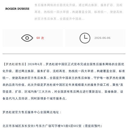
售后服务网络的全面优化升级。通过网点焕新、服务扩容、流程
徐州市鼓楼区淮海东路29号苏宁广场IFC国际金融中心写字楼35层3508室（需提前预约）
再造、热线统一四大举措，构建覆盖全国、标准统一、便捷高效
扬州市邗江区国展路29号星耀天地写字楼1号楼18层1803室（需提前预约）
的官方售后体系，全面提升中国表…
盐城市盐都区世纪大道5号盐城金融城写字楼1号楼16层1604室（需提前预约）
泰州市海陵区永定东路399号置地商务中心东塔写字楼（华润万象城）17层1706室（需提前预约）

宁波市江北区大闸南路500号来福士广场办公楼20层2009室（需提前预约）
60 次
2026-06-06
杭州市上城区钱江路1366号华润大厦写字楼A座5层503-5室（需提前预约）
金华市金东区东市南街777号金华万达广场写字楼4号楼22层2209室（需提前预约）
绍兴市越城区胜利东路379号世茂天际中心写字楼8层805室（需提前预约）
【
罗杰杜彼售后
】2026年6月，罗杰杜彼中国区正式宣布完成全国售后服务网络的全面优
嘉兴市南湖区广益路705号嘉兴世界贸易中心写字楼A座13层1304室（需提前预约）
化升级。通过网点焕新、服务扩容、流程再造、热线统一四大举措，构建覆盖全国、标准
南昌市红谷滩新区红谷中大道998号绿地双子塔（中央广场）A1座办公楼14层07室（需提前预约）
统一、便捷高效的官方售后体系，全面提升中国表主的售后体验，守护每一枚罗杰杜彼腕
表的品质与价值。此次升级是罗杰杜彼中国区近年来规模最大的服务升级工程，聚焦“直
济南市历下区经十路11111号华润中心写字楼（万象城）15层1508室（需提前预约）
营提质、扩容、区域均衡”三大方向，对全国原有售后网点进行重新选址、装修焕新、设
广州市天河区天河路230号万菱汇国际中心写字楼A塔7层704室（需提前预约）
备迭代与人员培训，同时新增多个城市服务点。
广州市越秀区环市东路371-375号世界贸易中心大厦南塔写字楼15层07室（需提前预约）
深圳市罗湖区深南东路5001号华润大厦写字楼17层1701室（需提前预约）
罗杰杜彼官方售后服务中心全国网点地址：
惠州市惠城区江北文昌一路7号华贸大厦写字楼1座30层05室（需提前预约）
厦门市思明区湖滨东路95号华润大厦写字楼B座11层1104室（需提前预约）
北京市东城区东长安街1号东方广场写字楼W3座6层602室（需提前预约）