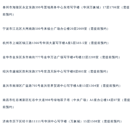
苏州市苏州工业园区星港街199号苏州中心办公楼C座22层08室（需提前预约）
泰州市海陵区永定东路399号置地商务中心东塔写字楼（华润万象城）17层1706室（需提
武汉市江汉区解放大道686号世界贸易大厦38层09室（需提前预约）
前预约）
南宁市青秀区金湖路59号地王大厦12楼1224室（需提前预约）
宁波市江北区大闸南路500号来福士广场办公楼20层2009室（需提前预约）
合肥市蜀山区潜山路111号万象城华润大厦B座12楼03室（需提前预约）
泉州市丰泽区宝洲路729号浦西万达中心写字楼A座7楼709室（需提前预约）
杭州市上城区钱江路1366号华润大厦写字楼A座5层503-5室（需提前预约）
青岛市南区山东路6号华润大厦B座22层04室（需提前预约）
烟台市芝罘区胜利路139号万达金融中心A座907室（需提前预约）
金华市金东区东市南街777号金华万达广场写字楼4号楼22层2209室（需提前预约）
长春市朝阳区西安大路727号中银大厦A座(旺进大厦)18层09室（需提前预约）
绍兴市越城区胜利东路379号世茂天际中心写字楼8层805室（需提前预约）
贵阳市南明区都司高架桥路33号亨特国际金融中心14楼14D（需提前预约）
昆明市盘龙区北京路928号同德昆明广场写字楼10层06室（需提前预约）
嘉兴市南湖区广益路705号嘉兴世界贸易中心写字楼A座13层1304室（需提前预约）
石家庄市长安区中山东路39号勒泰中心写字楼B座13层07室（需提前预约）
西安市碑林区南关正街88号华侨城长安国际中心E座6楼10室（需提前预约）
南昌市红谷滩新区红谷中大道998号绿地双子塔（中央广场）A1座办公楼14层07室（需提
海口市龙华区金贸东路5号海口华润大厦B座17层1707室（需提前预约）
前预约）
唐山市路南区新华东道100号万达广场写字楼A座10层1002室（需提前预约）
济南市历下区经十路11111号华润中心写字楼（万象城）15层1508室（需提前预约）
台州市椒江区东海大道1800号腾达中心东1幢20楼2002室（需提前预约）
内蒙古自治区呼和浩特市玉泉区大学西街70号华润万象城写字楼（鄂尔多斯大厦）23层2326室（需提前预约）