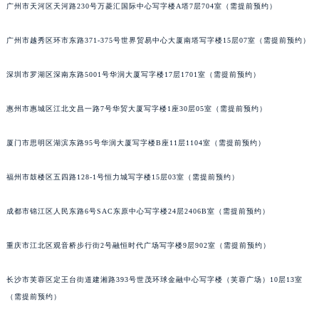
广州市天河区天河路230号万菱汇国际中心写字楼A塔7层704室（需提前预约）
甘肃省兰州市七里河区西津西路16号兰州中心写字楼21层2102室（需提前预约）
重庆市解放碑渝中区民权路28号英利国际金融中心写字楼20层01室（需提前预约）
广州市越秀区环市东路371-375号世界贸易中心大厦南塔写字楼15层07室（需提前预约）
黑龙江省大庆市萨尔图区会战大街罗杰杜彼售后服务中心（需提前预约）
黑龙江省鹤岗市向阳区红军路罗杰杜彼售后服务中心（需提前预约）
深圳市罗湖区深南东路5001号华润大厦写字楼17层1701室（需提前预约）
黑龙江省黑河市爱辉区中央街罗杰杜彼售后服务中心（需提前预约）
惠州市惠城区江北文昌一路7号华贸大厦写字楼1座30层05室（需提前预约）
黑龙江省鸡西市鸡冠区红军路罗杰杜彼售后服务中心（需提前预约）
黑龙江省佳木斯市向阳区长安路罗杰杜彼售后服务中心（需提前预约）
厦门市思明区湖滨东路95号华润大厦写字楼B座11层1104室（需提前预约）
黑龙江省牡丹江市东安区太平路罗杰杜彼售后服务中心（需提前预约）
黑龙江省七台河市桃山区大同街罗杰杜彼售后服务中心（需提前预约）
福州市鼓楼区五四路128-1号恒力城写字楼15层03室（需提前预约）
黑龙江省齐齐哈尔市龙沙区龙华路罗杰杜彼售后服务中心（需提前预约）
成都市锦江区人民东路6号SAC东原中心写字楼24层2406B室（需提前预约）
黑龙江省双鸭山市尖山区新兴大街罗杰杜彼售后服务中心（需提前预约）
黑龙江省绥化市北林区新华街与康庄路交叉口罗杰杜彼售后服务中心（需提前预约）
重庆市江北区观音桥步行街2号融恒时代广场写字楼9层902室（需提前预约）
黑龙江省伊春市伊美区通河路罗杰杜彼售后服务中心（需提前预约）
吉林省白城市洮北区明仁南街罗杰杜彼售后服务中心（需提前预约）
长沙市芙蓉区定王台街道建湘路393号世茂环球金融中心写字楼（芙蓉广场）10层13室
吉林省白山市浑江区浑江大街罗杰杜彼售后服务中心（需提前预约）
（需提前预约）
吉林省吉林市船营区河南街罗杰杜彼售后服务中心（需提前预约）