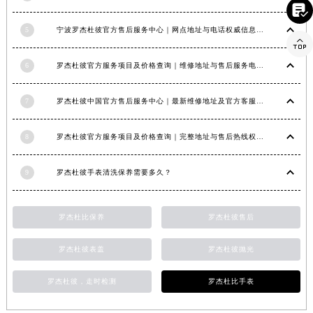

湖南省常德市武陵区人民路罗杰杜彼售后服务中心（需提前预约）
5
宁波罗杰杜彼官方售后服务中心｜网点地址与电话权威信息公示（2026年6月最新）
湖南省郴州市北湖区国庆北路罗杰杜彼售后服务中心（需提前预约）

湖南省衡阳市雁峰区解放路罗杰杜彼售后服务中心（需提前预约）
6
罗杰杜彼官方服务项目及价格查询｜维修地址与售后服务电话权威信息公告（2026年6月最新）
湖南省怀化市鹤城区迎丰中路罗杰杜彼售后服务中心（需提前预约）
湖南省娄底市娄星区长青街罗杰杜彼售后服务中心（需提前预约）
7
罗杰杜彼中国官方售后服务中心｜最新维修地址及官方客服电话权威信息公告（2026年7月最新）
湖南省邵阳市双清区东风路罗杰杜彼售后服务中心（需提前预约）
湖南省湘潭市雨湖区莲城大道罗杰杜彼售后服务中心（需提前预约）
8
罗杰杜彼官方服务项目及价格查询｜完整地址与售后热线权威信息声明（2026年7月最新）
湖南省益阳市赫山区桃花仑路罗杰杜彼售后服务中心（需提前预约）
湖南省永州市冷水滩区永州大道与中兴路交叉口罗杰杜彼售后服务中心（需提前预约）
9
罗杰杜彼手表清洗保养需要多久？
湖南省岳阳市岳阳楼区东茅岭路罗杰杜彼售后服务中心（需提前预约）
湖南省张家界市永定区解放路罗杰杜彼售后服务中心（需提前预约）
罗杰杜比保养
罗杰杜彼售后
湖南省长沙市芙蓉区建湘路393号世茂环球金融中心写字楼10层1013室罗杰杜彼售后服务中心（需提前预约）
湖南省株洲市芦淞区建设南路罗杰杜彼售后服务中心（需提前预约）
罗杰杜彼表盖
罗杰杜彼抛光
甘肃省白银市白银区北京路罗杰杜彼售后服务中心（需提前预约）
罗杰杜彼，走时检测
罗杰杜比手表
甘肃省定西市安定区解放路罗杰杜彼售后服务中心（需提前预约）
甘肃省敦煌市沙州镇阳关中路罗杰杜彼售后服务中心（需提前预约）