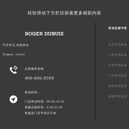
青海省果洛藏族自治州玛沁县团结路罗杰杜彼售后服务中心（需提前预约）
轻轻滑动下方栏目探索更多精彩内容
青海省海北藏族自治州海晏县将军路罗杰杜彼售后服务中心（需提前预约）
青海省海东市乐都区滨河路罗杰杜彼售后服务中心（需提前预约）
罗杰杜彼中国
青海省海南藏族自治州共和县青海湖大街罗杰杜彼售后服务中心（需提前预约）
青海省海西蒙古族藏族自治州德令哈市柴达木路罗杰杜彼售后服务中心（需提前预约）
北京罗杰杜彼
气宇非凡,经典所在
青海省黄南藏族自治州同仁市德合隆路罗杰杜彼售后服务中心（需提前预约）
青海省西宁市城西区海湖新区西关大道罗杰杜彼售后服务中心（需提前预约）
Elegant, classic
上海罗杰杜彼
青海省玉树藏族自治州结古镇胜利路罗杰杜彼售后服务中心（需提前预约）
天津罗杰杜彼

总部服务热线
陕西省安康市汉滨区金州路罗杰杜彼售后服务中心（需提前预约）
广州罗杰杜彼
400-606-8509
陕西省宝鸡市渭滨区经二路罗杰杜彼售后服务中心（需提前预约）
深圳罗杰杜彼
陕西省汉中市汉台区北大街罗杰杜彼售后服务中心（需提前预约）
营业时间：
陕西省商洛市商州区州城街罗杰杜彼售后服务中心（需提前预约）
成都罗杰杜彼

门店营业时间：09:00-19:30
陕西省铜川市王益区红旗街罗杰杜彼售后服务中心（需提前预约）
客服在线时间：8:00-22:00
陕西省渭南市临渭区东风大街罗杰杜彼售后服务中心（需提前预约）
客服及门店节假日不休
陕西省咸阳市秦都区沣西新城统一西路与白马河路交汇处罗杰杜彼售后服务中心（需提前预约）
陕西省延安市宝塔区中心街罗杰杜彼售后服务中心（需提前预约）