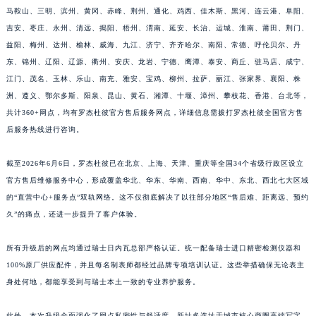
马鞍山、三明、滨州、黄冈、赤峰、荆州、通化、鸡西、佳木斯、黑河、连云港、阜阳、
江西省景德镇市珠山区珠山中路罗杰杜彼售后服务中心（需提前预约）
吉安、枣庄、永州、清远、揭阳、梧州、渭南、延安、长治、运城、淮南、莆田、荆门、
江西省九江市浔阳区浔阳路罗杰杜彼售后服务中心（需提前预约）
益阳、梅州、达州、榆林、威海、九江、济宁、齐齐哈尔、南阳、常德、呼伦贝尔、丹
江西省南昌市红谷滩新区红谷中大道998号绿地双子塔（中央广场）A1座办公楼14层1407室罗杰杜彼售后服务中心（需提前预约）
东、锦州、辽阳、辽源、衢州、安庆、龙岩、宁德、鹰潭、泰安、商丘、驻马店、咸宁、
江西省萍乡市安源区萍安北大道与康庄路交叉口罗杰杜彼售后服务中心（需提前预约）
江门、茂名、玉林、乐山、南充、雅安、宝鸡、柳州、拉萨、丽江、张家界、襄阳、株
江西省上饶市信州区滨江西路罗杰杜彼售后服务中心（需提前预约）
洲、遵义、鄂尔多斯、阳泉、昆山、黄石、湘潭、十堰、漳州、攀枝花、香港、台北等，
江西省新余市渝水区北湖西路罗杰杜彼售后服务中心（需提前预约）
共计360+网点，均有罗杰杜彼官方售后服务网点，详细信息需拨打罗杰杜彼全国官方售
后服务热线进行咨询。
江西省宜春市袁州区中山中路罗杰杜彼售后服务中心（需提前预约）
江西省鹰潭市月湖区胜利东路罗杰杜彼售后服务中心（需提前预约）
截至2026年6月6日，罗杰杜彼已在北京、上海、天津、重庆等全国34个省级行政区设立
山东省德州市德城区东风中路罗杰杜彼售后服务中心（需提前预约）
官方售后维修服务中心，形成覆盖华北、华东、华南、西南、华中、东北、西北七大区域
山东省东营市东营区济南路罗杰杜彼售后服务中心（需提前预约）
的“直营中心+服务点”双轨网络。这不仅彻底解决了以往部分地区“售后难、距离远、预约
山东省济南市历下区经十路11111号华润中心写字楼（万象城）15层1508室罗杰杜彼售后服务中心（需提前预约）
久”的痛点，还进一步提升了客户体验。
山东省济宁市任城区太白楼路罗杰杜彼售后服务中心（需提前预约）
所有升级后的网点均通过瑞士日内瓦总部严格认证。统一配备瑞士进口精密检测仪器和
山东省莱芜市文化南路8号银座商城名表维修一楼名表维修罗杰杜彼售后服务中心（需提前预约）
100%原厂供应配件，并且每名制表师都经过品牌专项培训认证。这些举措确保无论表主
山东省临沂市兰山区解放路罗杰杜彼售后服务中心（需提前预约）
身处何地，都能享受到与瑞士本土一致的专业养护服务。
山东省日照市东港区烟台路罗杰杜彼售后服务中心（需提前预约）
山东省泰安市泰山区财源街道泰山大街罗杰杜彼售后服务中心（需提前预约）
此外，本次升级全面强化了网点私密性与舒适度。新址多选址于城市核心商圈高端写字