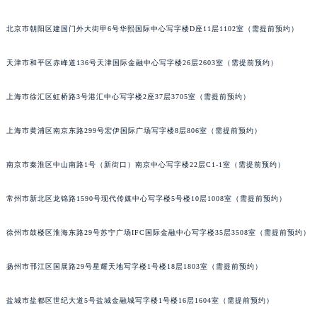
福州市鼓楼区五四路128-1号恒力城写字楼15层03室（需提前预约）
北京市朝阳区建国门外大街甲6号华熙国际中心写字楼D座11层1102室（需提前预约）
成都市锦江区人民东路6号SAC东原中心写字楼24层2406B室（需提前预约）
重庆市江北区观音桥步行街2号融恒时代广场写字楼9层902室（需提前预约）
天津市和平区赤峰道136号天津国际金融中心写字楼26层2603室（需提前预约）
长沙市芙蓉区定王台街道建湘路393号世茂环球金融中心写字楼（芙蓉广场）10层13室（需提前预约）
郑州市二七区铭功路10号华润大厦写字楼29层2905室（需提前预约）
上海市徐汇区虹桥路3号港汇中心写字楼2座37层3705室（需提前预约）
太原市迎泽区解放路15号亨得利名表服务中心（品牌授权店）3层整层（需提前预约）
上海市黄浦区南京东路299号宏伊国际广场写字楼8层806室（需提前预约）
沈阳市沈河区中街路137号亨得利名表服务中心（品牌授权店）1层整层（需提前预约）
沈阳市沈河区中街路83号亨得利名表服务中心（品牌授权店）1层整层（需提前预约）
南京市秦淮区中山南路1号（新街口）南京中心写字楼22层C1-1室（需提前预约）
乌鲁木齐市天山区红山路26号时代广场（CCMALL）C座17层17-B（需提前预约）
温州市鹿城区锦绣路1067号置信广场10层1015室（需提前预约）
常州市新北区龙锦路1590号现代传媒中心写字楼5号楼10层1008室（需提前预约）
哈尔滨市道里区友谊西路600号富力中心T2座写字楼29层03室（需提前预约）
大连市中山区人民路15号国际金融大厦7层G室（需提前预约）
徐州市鼓楼区淮海东路29号苏宁广场IFC国际金融中心写字楼35层3508室（需提前预约）
佛山市禅城区季华五路57号万科金融中心C座12层1205室（需提前预约）
扬州市邗江区国展路29号星耀天地写字楼1号楼18层1803室（需提前预约）
东莞市东城街道鸿福东路1号民盈国贸中心T1写字楼9层907室（需提前预约）
无锡市梁溪区人民中路139号恒隆广场写字楼1座11层1104室（需提前预约）
盐城市盐都区世纪大道5号盐城金融城写字楼1号楼16层1604室（需提前预约）
南通市崇川区工农路57号圆融广场写字楼16层1603室（需提前预约）