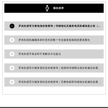
甘肃省合作市人民街罗杰杜彼售后服务中心（需提前预约）
随机推荐
甘肃省嘉峪关市雄关区新华中路罗杰杜彼售后服务中心（需提前预约）
甘肃省金昌市金川区北京路罗杰杜彼售后服务中心（需提前预约）
甘肃省酒泉市肃州区西大街罗杰杜彼售后服务中心（需提前预约）
1
罗杰杜彼官方换电池价格查询｜详细地址及服务电话权威信息公告（2026年7月最新）
甘肃省临夏市城南街道团结路罗杰杜彼售后服务中心（需提前预约）
甘肃省陇南市武都区人民路罗杰杜彼售后服务中心（需提前预约）
2
罗杰杜彼机械腕表表针意外折断？专业修复指南助您爱表重生
甘肃省平凉市崆峒区西大街罗杰杜彼售后服务中心（需提前预约）
甘肃省庆阳市西峰区南大街罗杰杜彼售后服务中心（需提前预约）
3
罗杰杜彼手表走时不准解决方法盘点
甘肃省天水市秦州区民主路罗杰杜彼售后服务中心（需提前预约）
甘肃省武威市凉州区迎宾路罗杰杜彼售后服务中心（需提前预约）
4
罗杰杜彼官方服务项目及价格查询｜热线和详细网点地址权威信息通知（2026年7月最新）
甘肃省张掖市甘州区民乐北路罗杰杜彼售后服务中心（需提前预约）
宁夏回族自治区固原市原州区文化街罗杰杜彼售后服务中心（需提前预约）
5
罗杰杜彼官方服务项目及价格查询｜完整热线和详细地址权威信息通知（2026年7月最新）
宁夏回族自治区石嘴山市大武口区贺兰山路罗杰杜彼售后服务中心（需提前预约）
宁夏回族自治区吴忠市利通区开元大道罗杰杜彼售后服务中心（需提前预约）
宁夏回族自治区银川市兴庆区新华东路97号新百中心C馆一层C1-18号商铺罗杰杜彼售后服务中心（需提前预约）
宁夏回族自治区中卫市沙坡头区鼓楼东街罗杰杜彼售后服务中心（需提前预约）