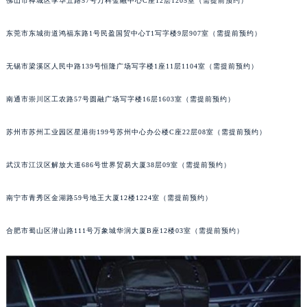
佛山市禅城区季华五路57号万科金融中心C座12层1205室（需提前预约）
辽宁省铁岭市银州区南马路罗杰杜彼售后服务中心（需提前预约）
辽宁省营口市站前区市府路与渤海大街交叉口罗杰杜彼售后服务中心（需提前预约）
东莞市东城街道鸿福东路1号民盈国贸中心T1写字楼9层907室（需提前预约）
辽宁省沈阳市沈河区中街路137号亨得利名表维修授权店1楼罗杰杜彼售后服务中心（需提前预约）
无锡市梁溪区人民中路139号恒隆广场写字楼1座11层1104室（需提前预约）
辽宁省沈阳市沈河区中街路83号亨得利名表维修授权店1楼罗杰杜彼售后服务中心（需提前预约）
北京市朝阳区建国门外大街甲6号华熙国际中心D座11层1102室罗杰杜彼售后服务中心（北京总部）（需提前预约）
南通市崇川区工农路57号圆融广场写字楼16层1603室（需提前预约）
北京市东城区东长安街1号王府井东方广场W3座6层602室罗杰杜彼售后服务中心（需提前预约）
河北省保定市竞秀区朝阳北大街北国先天下罗杰杜彼售后服务中心（需提前预约）
苏州市苏州工业园区星港街199号苏州中心办公楼C座22层08室（需提前预约）
内蒙古自治区阿拉善盟市左旗土尔扈特大街罗杰杜彼售后服务中心（需提前预约）
武汉市江汉区解放大道686号世界贸易大厦38层09室（需提前预约）
内蒙古自治区巴彦淖尔市临河区新华街罗杰杜彼售后服务中心（需提前预约）
内蒙古自治区包头市青山区幸福路甲3号王府井百货名表维修罗杰杜彼售后服务中心（需提前预约）
南宁市青秀区金湖路59号地王大厦12楼1224室（需提前预约）
内蒙古自治区赤峰市红山区哈达街罗杰杜彼售后服务中心（需提前预约）
内蒙古自治区鄂尔多斯市东胜区伊金霍洛街罗杰杜彼售后服务中心（需提前预约）
合肥市蜀山区潜山路111号万象城华润大厦B座12楼03室（需提前预约）
内蒙古自治区呼伦贝尔市海拉尔区中央街罗杰杜彼售后服务中心（需提前预约）
内蒙古自治区通辽市科尔沁区明仁大街罗杰杜彼售后服务中心（需提前预约）
内蒙古自治区乌海市海勃湾区人民南路罗杰杜彼售后服务中心（需提前预约）
内蒙古自治区乌兰察布市集宁区恩和大街罗杰杜彼售后服务中心（需提前预约）