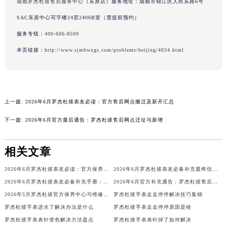
成都罗杰杜彼售后服务中心
（东原店）服务地址：成都市锦江区人民东路6号
广东省梅州市梅江区金燕大道罗杰杜彼售后服务中心（需提前预约）
SAC东原中心写字楼24层2406B室（需提前预约）
广东省清远市清城区湖西路罗杰杜彼售后服务中心（需提前预约）
服务专线：
400-606-8509
广东省汕头市龙湖区长平路罗杰杜彼售后服务中心（需提前预约）
本页链接：
http://www.sjmbwxgs.com/problems/beijing/4034.html
广东省汕尾市城区香洲街道园林社区翠园街罗杰杜彼售后服务中心（需提前预约）
广东省韶关市武江区芙蓉新区与老城中心交汇处罗杰杜彼售后服务中心（需提前预约）
广东省深圳市罗湖区深南东路5001号华润大厦17层1701室罗杰杜彼售后服务中心（需提前预约）
广东省阳江市江城区东风一路罗杰杜彼售后服务中心（需提前预约）
上一篇:
2026年6月罗杰杜彼表友必读：官方售后网点搬迁及新开汇总
广东省云浮市云城区金山路罗杰杜彼售后服务中心（需提前预约）
下一篇:
2026年6月官方最后通告：罗杰杜彼售后网点迁址与新增
广东省湛江市赤坎区观海北路罗杰杜彼售后服务中心（需提前预约）
广东省肇庆市端州区信安大道与砚都大道交汇处罗杰杜彼售后服务中心（需提前预约）
相关文章
广西壮族自治区百色市右江区中山二路罗杰杜彼售后服务中心（需提前预约）
广西壮族自治区北海市海城区北京路罗杰杜彼售后服务中心（需提前预约）
2026年6月罗杰杜彼表友必读：官方保养维修中心搬迁新开明细
2026年6月罗杰杜彼表友必备补充最终信息：售后网点搬迁及新开
广西壮族自治区崇左市江州区石景林街道友谊大道与丽川路交汇处罗杰杜彼售后服务中心（需提前预约）
2026年6月罗杰杜彼表友必备补充手册：售后网点搬迁及新开
2026年6月官方补充通告：罗杰杜彼售后网点迁址及新增
广西壮族自治区防城港市港口区金花茶大道罗杰杜彼售后服务中心（需提前预约）
2026年5月罗杰杜彼官方保养中心与维修服务中心迁址及新开补充完整指南最终
罗杰杜彼手表走走停停解决技巧集锦
罗杰杜彼手表进水了解决办法是什么
罗杰杜彼手表走走停停原因是啥
广西壮族自治区贵港市港北区港城街道布山大道与仙衣路交叉口罗杰杜彼售后服务中心（需提前预约）
罗杰杜彼手表表针变色解决方法盘点
罗杰杜彼手表表针掉了如何解决
广西壮族自治区桂林市秀峰区红岭路罗杰杜彼售后服务中心（需提前预约）