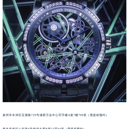
内蒙古自治区锡林郭勒盟市锡林浩特市光明街与额尔敦路交叉口罗杰杜彼售后服务中心（需提前预约）
内蒙古自治区兴安盟市乌兰浩特市兴安大街罗杰杜彼售后服务中心（需提前预约）
山西省大同市平城区迎宾街罗杰杜彼售后服务中心（需提前预约）
山西省晋城市城区黄华街罗杰杜彼售后服务中心（需提前预约）
山西省晋中市榆次区顺城街罗杰杜彼售后服务中心（需提前预约）
山西省临汾市尧都区解放路罗杰杜彼售后服务中心（需提前预约）
山西省吕梁市离石区永宁中路与建设街交叉口罗杰杜彼售后服务中心（需提前预约）
山西省朔州市朔城区怡西路与鄯阳西街交汇处罗杰杜彼售后服务中心（需提前预约）
山西省忻州市忻府区和平东街与七一南路交叉口罗杰杜彼售后服务中心（需提前预约）
山西省阳泉市郊区平阳东街与新城大道交叉口罗杰杜彼售后服务中心（需提前预约）
山西省运城市盐湖区河东街罗杰杜彼售后服务中心（需提前预约）
山西省长治市潞州区英雄中路罗杰杜彼售后服务中心（需提前预约）
山西省太原市迎泽区迎泽街道解放路15号亨得利名表维修授权店3楼罗杰杜彼售后服务中心（需提前预约）
天津市和平区赤峰道136号天津国际金融中心26层2603室罗杰杜彼售后服务中心（需提前预约）
泉州市丰泽区宝洲路729号浦西万达中心写字楼A座7楼709室（需提前预约）
安徽省安庆市迎江区人民路罗杰杜彼售后服务中心（需提前预约）
安徽省蚌埠市蚌山区淮河路罗杰杜彼售后服务中心（需提前预约）
青岛市南区山东路6号华润大厦B座22层04室（需提前预约）