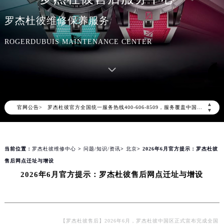
罗杰杜彼维修保养服务
ROGERDUBUIS MAINTENANCE CENTER
2026年8月罗杰杜彼中国区售后服务网络优化升级公告
2026年8月罗杰杜彼全国官方售后客户服务热线：400-606-8509
▲
官网公告>
罗杰杜彼官方全国统一服务热线400-606-8509，服务覆盖中国大陆、香港、澳门、台湾全部区域（非大陆需加拨“+86”）
▼
2026年8月罗杰杜彼售后服务中心最新网点地址：
北京市朝阳区建国门外大街甲6号华熙国际中心写字楼D座11层1102室（北京总部）（需提前预约）
当前位置：
罗杰杜彼维修中心
>
问题/知识/资讯
>
北京
> 2026年6月官方提示：罗杰杜彼
北京市东城区东长安街1号东方广场写字楼W3座6层602室（需提前预约）
售后网点迁址与增设
天津市和平区赤峰道136号天津国际金融中心写字楼26层2603室（需提前预约）
2026年6月官方提示：罗杰杜彼售后网点迁址与增设
上海市徐汇区虹桥路3号港汇中心写字楼2座37层3705室（需提前预约）
上海市黄浦区南京东路299号宏伊国际广场写字楼8层806室（需提前预约）
南京市秦淮区中山南路1号（新街口）南京中心写字楼22层C1-1室（需提前预约）
常州市新北区龙锦路1590号现代传媒中心写字楼5号楼10层1008室（需提前预约）
【罗杰杜彼售后】2026年6月，罗杰杜彼中国区正式宣布完成全国