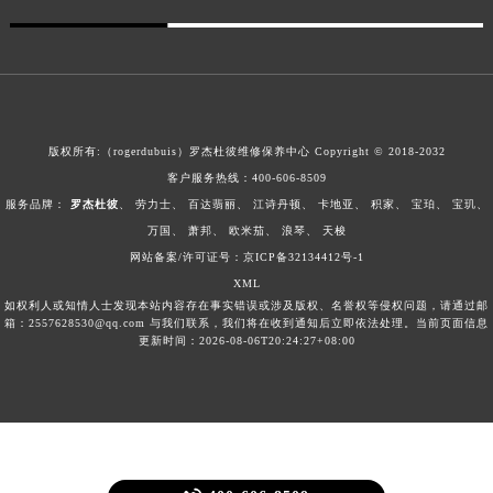
陕西省榆林市榆阳区长兴路罗杰杜彼售后服务中心（需提前预约）
新疆维吾尔自治区阿克苏市东大街罗杰杜彼售后服务中心（需提前预约）
新疆维吾尔自治区阿拉尔市胜利大道罗杰杜彼售后服务中心（需提前预约）
新疆维吾尔自治区阿拉山口市友好路罗杰杜彼售后服务中心（需提前预约）
新疆维吾尔自治区阿勒泰市解放路罗杰杜彼售后服务中心（需提前预约）
版权所有:（rogerdubuis）罗杰杜彼维修保养中心 Copyright © 2018-2032
新疆维吾尔自治区阿图什市光明路罗杰杜彼售后服务中心（需提前预约）
客户服务热线：
400-606-8509
服务品牌：
罗杰杜彼
、
劳力士
、
百达翡丽
、
江诗丹顿
、
卡地亚
、
积家
、
宝珀
、
宝玑
、
新疆维吾尔自治区白杨市军垦路罗杰杜彼售后服务中心（需提前预约）
万国
、
萧邦
、
欧米茄
、
浪琴
、
天梭
新疆维吾尔自治区北屯市团结路罗杰杜彼售后服务中心（需提前预约）
网站备案/许可证号：京ICP备32134412号-1
新疆维吾尔自治区博乐市博乐市北京路罗杰杜彼售后服务中心（需提前预约）
XML
新疆维吾尔自治区昌吉市延安北路罗杰杜彼售后服务中心（需提前预约）
如权利人或知情人士发现本站内容存在事实错误或涉及版权、名誉权等侵权问题，请通过邮
箱：2557628530@qq.com 与我们联系，我们将在收到通知后立即依法处理。当前页面信息
新疆维吾尔自治区阜康市博峰路罗杰杜彼售后服务中心（需提前预约）
更新时间：2026-08-06T20:24:27+08:00
新疆维吾尔自治区哈密市伊州区建国北路罗杰杜彼售后服务中心（需提前预约）
新疆维吾尔自治区和田市和田市北京西路罗杰杜彼售后服务中心（需提前预约）
新疆维吾尔自治区胡杨河市胡杨河市胡杨路罗杰杜彼售后服务中心（需提前预约）
新疆维吾尔自治区霍尔果斯市亚欧北路罗杰杜彼售后服务中心（需提前预约）
新疆维吾尔自治区喀什市解放北路罗杰杜彼售后服务中心（需提前预约）