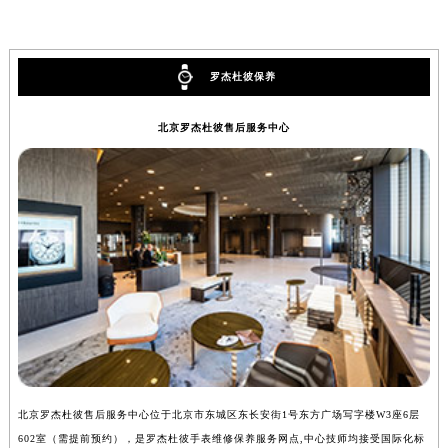
广西壮族自治区河池市金城江区金城江街道朝阳路罗杰杜彼售后服务中心（需提前预约）
广西壮族自治区贺州市八步区城东街道灵峰南路罗杰杜彼售后服务中心（需提前预约）
广西壮族自治区来宾市兴宾区桂中大道罗杰杜彼售后服务中心（需提前预约）
罗杰杜彼保养
广西壮族自治区柳州市城中区中山中路罗杰杜彼售后服务中心（需提前预约）
北京罗杰杜彼售后服务中心
广西壮族自治区钦州市钦南区金海湾东大街罗杰杜彼售后服务中心（需提前预约）
广西壮族自治区梧州市万秀区龙湖镇高旺路罗杰杜彼售后服务中心（需提前预约）
广西壮族自治区玉林市玉州区金玉路罗杰杜彼售后服务中心（需提前预约）
海南省儋州市儋州市那大镇兰洋北路罗杰杜彼售后服务中心（需提前预约）
海南省东方市八所镇解放西路罗杰杜彼售后服务中心（需提前预约）
海南省琼海市嘉积镇东风路罗杰杜彼售后服务中心（需提前预约）
海南省三沙市西沙区西沙群岛永兴岛北京路罗杰杜彼售后服务中心（需提前预约）
海南省三亚市吉阳区迎宾路罗杰杜彼售后服务中心（需提前预约）
海南省万宁市万城镇解放路罗杰杜彼售后服务中心（需提前预约）
海南省文昌市文城镇教育东路罗杰杜彼售后服务中心（需提前预约）
海南省五指山市通什镇三月三大道罗杰杜彼售后服务中心（需提前预约）
北京罗杰杜彼售后服务中心位于北京市东城区东长安街1号东方广场写字楼W3座6层
上
602室（需提前预约），是罗杰杜彼手表维修保养服务网点,中心技师均接受国际化标
室
香港特别行政区尖沙咀区油尖旺区广东道罗杰杜彼售后服务中心（需提前预约）