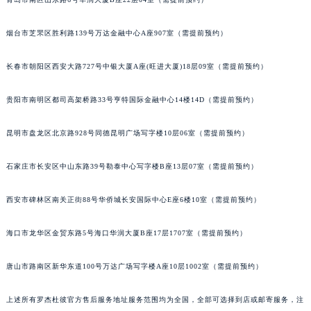
安徽省亳州市谯城区魏武大道罗杰杜彼售后服务中心（需提前预约）
安徽省池州市贵池区长江路罗杰杜彼售后服务中心（需提前预约）
烟台市芝罘区胜利路139号万达金融中心A座907室（需提前预约）
安徽省滁州市琅琊区南谯北路罗杰杜彼售后服务中心（需提前预约）
长春市朝阳区西安大路727号中银大厦A座(旺进大厦)18层09室（需提前预约）
安徽省阜阳市颍州区颍州北路罗杰杜彼售后服务中心（需提前预约）
安徽省淮北市相山区淮海路罗杰杜彼售后服务中心（需提前预约）
贵阳市南明区都司高架桥路33号亨特国际金融中心14楼14D（需提前预约）
安徽省淮南市田家庵区国庆中路罗杰杜彼售后服务中心（需提前预约）
安徽省黄山市屯溪区黄山西路罗杰杜彼售后服务中心（需提前预约）
昆明市盘龙区北京路928号同德昆明广场写字楼10层06室（需提前预约）
安徽省六安市金安区解放中路罗杰杜彼售后服务中心（需提前预约）
石家庄市长安区中山东路39号勒泰中心写字楼B座13层07室（需提前预约）
安徽省马鞍山市雨山区湖南西路罗杰杜彼售后服务中心（需提前预约）
安徽省宿州市埇桥区人民中路罗杰杜彼售后服务中心（需提前预约）
西安市碑林区南关正街88号华侨城长安国际中心E座6楼10室（需提前预约）
安徽省铜陵市铜官区石城大道罗杰杜彼售后服务中心（需提前预约）
安徽省芜湖市镜湖区中山路步行街罗杰杜彼售后服务中心（需提前预约）
海口市龙华区金贸东路5号海口华润大厦B座17层1707室（需提前预约）
安徽省宣城市宣州区叠嶂西路罗杰杜彼售后服务中心（需提前预约）
福建省龙岩市新罗区九一南路罗杰杜彼售后服务中心（需提前预约）
唐山市路南区新华东道100号万达广场写字楼A座10层1002室（需提前预约）
福建省南平市建阳区人民西路罗杰杜彼售后服务中心（需提前预约）
上述所有罗杰杜彼官方售后服务地址服务范围均为全国，全部可选择到店或邮寄服务，注
福建省宁德市蕉城区天湖东路罗杰杜彼售后服务中心（需提前预约）