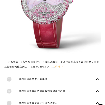
河南省信阳市浉河区东方红大道罗杰杜彼售后服务中心（需提前预约）
河南省许昌市魏都区建安大道与八龙路交叉口罗杰杜彼售后服务中心（需提前预约）
河南省郑州市二七区民主路10号华润大厦29层2905室罗杰杜彼售后服务中心（需提前预约）
河南省周口市川汇区七一路罗杰杜彼售后服务中心（需提前预约）
河南省驻马店市驿城区乐山大道与置地大道交叉口罗杰杜彼售后服务中心（需提前预约）
湖北省鄂州市鄂城区文星大道罗杰杜彼售后服务中心（需提前预约）
湖北省黄冈市黄州区赤壁大道罗杰杜彼售后服务中心（需提前预约）
湖北省黄石市黄石港区武汉路罗杰杜彼售后服务中心（需提前预约）
湖北省荆门市东宝中天街步行街罗杰杜彼售后服务中心（需提前预约）
罗杰杜彼 官方售后服务中心 RogerDubuis 罗杰杜彼从来没有改变世界，而是
湖北省荆州市荆州区荆中路罗杰杜彼售后服务中心（需提前预约）
把它留给佩戴它的人。 RogerDubuis wi......
详情 >
湖北省十堰市茅箭区人民北路罗杰杜彼售后服务中心（需提前预约）
湖北省随州市曾都区青年路罗杰杜彼售后服务中心（需提前预约）
2
罗杰杜彼机芯怎么看年份
湖北省咸宁市咸安区长安大道罗杰杜彼售后服务中心（需提前预约）
湖北省襄阳市樊城区长虹路与人民路交叉口罗杰杜彼售后服务中心（需提前预约）
3
罗杰杜彼手表机芯里面有划痕解决技巧是什么
湖北省孝感市孝南区复兴大道罗杰杜彼售后服务中心（需提前预约）
湖北省宜昌市西陵区夷陵大道与港窑路罗杰杜彼售后服务中心（需提前预约）
4
罗杰杜彼手表进灰了处理办法盘点