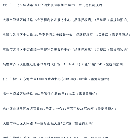
郑州市二七区铭功路10号华润大厦写字楼29层2905室（需提前预约）
吉林省辽源市龙山区人民大街罗杰杜彼售后服务中心（需提前预约）
吉林省梅河口市新华街道梅河大街罗杰杜彼售后服务中心（需提前预约）
太原市迎泽区解放路15号亨得利名表服务中心（品牌授权店）3层整层（需提前预约）
吉林省四平市铁东区紫气大路与南九经街交汇处罗杰杜彼售后服务中心（需提前预约）
吉林省松原市宁江区五环大街罗杰杜彼售后服务中心（需提前预约）
沈阳市沈河区中街路137号亨得利名表服务中心（品牌授权店）1层整层（需提前预约）
吉林省通化市东昌区环通乡江南大街罗杰杜彼售后服务中心（需提前预约）
吉林省延边市延吉市解放路罗杰杜彼售后服务中心（需提前预约）
沈阳市沈河区中街路83号亨得利名表服务中心（品牌授权店）1层整层（需提前预约）
辽宁省鞍山市铁东区站前街罗杰杜彼售后服务中心（需提前预约）
乌鲁木齐市天山区红山路26号时代广场（CCMALL）C座17层17-B（需提前预约）
辽宁省本溪市平山区胜利路罗杰杜彼售后服务中心（需提前预约）
辽宁省朝阳市双塔区新华路罗杰杜彼售后服务中心（需提前预约）
台州市椒江区东海大道1800号腾达中心东1幢20楼2002室（需提前预约）
辽宁省丹东市振兴区七经街罗杰杜彼售后服务中心（需提前预约）
辽宁省抚顺市新抚区东一路罗杰杜彼售后服务中心（需提前预约）
温州市鹿城区锦绣路1067号置信广场10层1015室（需提前预约）
辽宁省阜新市海州区解放大街罗杰杜彼售后服务中心（需提前预约）
哈尔滨市道里区友谊西路600号富力中心T2座写字楼29层03室（需提前预约）
辽宁省葫芦岛市连山区中央路罗杰杜彼售后服务中心（需提前预约）
辽宁省锦州市古塔区中央大街罗杰杜彼售后服务中心（需提前预约）
大连市中山区人民路15号国际金融大厦7层G室（需提前预约）
辽宁省辽阳市白塔区新运大街罗杰杜彼售后服务中心（需提前预约）
辽宁省盘锦市兴隆台区石油大街罗杰杜彼售后服务中心（需提前预约）