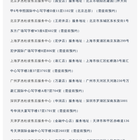
北京罗杰杜彼售后服务中心
（国贸店）服务地址：北京市朝阳区建国门外大街
澳门特别行政区风顺堂区南湾大马路罗杰杜彼售后服务中心（需提前预约）
甲6号华熙国际中心写字楼D座11层1102室（北京总部）（需提前预约）
澳门特别行政区花地玛堂区关闸广场罗杰杜彼售后服务中心（需提前预约）
北京罗杰杜彼售后服务中心
（王府井店）服务地址：北京市东城区东长安街1号
澳门特别行政区花王堂区大三巴商圈罗杰杜彼售后服务中心（需提前预约）
东方广场写字楼W3座6层602室（需提前预约）
澳门特别行政区嘉模堂区官也街罗杰杜彼售后服务中心（需提前预约）
澳门省路氹城市金光大道罗杰杜彼售后服务中心（需提前预约）
上海罗杰杜彼售后服务中心
（宏伊店）服务地址：上海市黄浦区南京东路299号
澳门特别行政区望德堂区塔石广场罗杰杜彼售后服务中心（需提前预约）
宏伊国际广场写字楼8层806室（需提前预约）
福建省福州市鼓楼区五四路128-1号恒力城写字楼15层03室罗杰杜彼售后服务中心（需提前预约）
上海罗杰杜彼售后服务中心
（港汇店）服务地址：上海市徐汇区虹桥路3号港汇
福建省厦门市思明区湖滨东路95号万象城华润大厦B座11层1104室罗杰杜彼售后服务中心（需提前预约）
中心写字楼2座37层3705室（需提前预约）
广东省潮州市潮安区新风路与潮汕路交汇处罗杰杜彼售后服务中心（需提前预约）
广州罗杰杜彼售后服务中心
（万菱店）服务地址：广州市天河区天河路230号万
广东省广州市天河区天河路230号万菱汇国际中心A塔7层704室罗杰杜彼售后服务中心（需提前预约）
菱汇国际中心写字楼A塔7层704室（需提前预约）
广东省广州市越秀区环市东路371-375号世界贸易中心大厦南塔15层1507室罗杰杜彼售后服务中心（需提前预约）
深圳罗杰杜彼售后服务中心
（华润店）服务地址：深圳市罗湖区深南东路5001
广东省河源市源城区越王大道罗杰杜彼售后服务中心（需提前预约）
广东省惠州市惠城区江北文昌一路7号华贸大厦1座30层3005室罗杰杜彼售后服务中心（需提前预约）
号华润大厦写字楼17层1701室（需提前预约）
广东省江门市蓬江区广场西路罗杰杜彼售后服务中心（需提前预约）
天津罗杰杜彼售后服务中心
（金融中心店）服务地址：天津市和平区赤峰道136
广东省揭阳市榕城进贤门步行街罗杰杜彼售后服务中心（需提前预约）
号天津国际金融中心写字楼26层2603室（需提前预约）
广东省茂名市电白区水东街道迎宾大道罗杰杜彼售后服务中心（需提前预约）