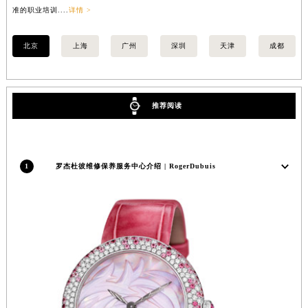
准的职业培训....
详情 >
职业
香港特别行政区金钟区中西区金钟道罗杰杜彼售后服务中心（需提前预约）
香港特别行政区九龙区油尖旺区弥敦道罗杰杜彼售后服务中心（需提前预约）
北京
上海
广州
深圳
天津
成都
香港特别行政区铜锣湾区湾仔区轩尼诗道罗杰杜彼售后服务中心（需提前预约）
河南省安阳市文峰区解放大道罗杰杜彼售后服务中心（需提前预约）
河南省鹤壁市淇滨区九州路罗杰杜彼售后服务中心（需提前预约）
推荐阅读
河南省济源市沁园街道济水大道罗杰杜彼售后服务中心（需提前预约）
河南省焦作市解放区解放路罗杰杜彼售后服务中心（需提前预约）
河南省开封市鼓楼区中山路罗杰杜彼售后服务中心（需提前预约）
1
罗杰杜彼维修保养服务中心介绍 | RogerDubuis
河南省洛阳市西工区中州中路与解放路交叉口罗杰杜彼售后服务中心（需提前预约）
河南省漯河市源汇区交通路罗杰杜彼售后服务中心（需提前预约）
河南省南阳市宛城区范蠡东路与南都路交叉口罗杰杜彼售后服务中心（需提前预约）
河南省平顶山市卫东区建设路罗杰杜彼售后服务中心（需提前预约）
河南省濮阳市大华龙区开州路绿城路交叉口罗杰杜彼售后服务中心（需提前预约）
河南省三门峡市湖滨区和平路罗杰杜彼售后服务中心（需提前预约）
河南省商丘市梁园区神火大道罗杰杜彼售后服务中心（需提前预约）
河南省新乡市红旗区人民路罗杰杜彼售后服务中心（需提前预约）