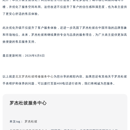
山东省威海市环翠区新威海路89号振华商厦一楼名表维修罗杰杜彼售后服务中心（需提前预约）
楼，并优化了服务空间布局。这些改进不仅提升了客户的信任感和满意度，也为表主提供
山东省潍坊市奎文区东风东街罗杰杜彼售后服务中心（需提前预约）
了更安心舒适的售后体验。
山东省枣庄市滕州市北辛路与善国路交叉口罗杰杜彼售后服务中心（需提前预约）
此次优化升级不仅提升了客户服务体验，还进一步巩固了罗杰杜彼在中国市场的品牌形象
山东省淄博市张店区金晶大道罗杰杜彼售后服务中心（需提前预约）
和市场地位。未来，罗杰杜彼将继续秉持专业与品质的服务理念，为广大表主提供更加高
上海市黄浦区南京东路299号宏伊国际广场写字楼8层806室罗杰杜彼售后服务中心（需提前预约）
效便捷的售后服务支持。
上海市徐汇区虹桥路3号港汇中心2座37层3705室罗杰杜彼售后服务中心（需提前预约）
浙江省杭州市上城区钱江路1366号华润大厦A座5层503-5室罗杰杜彼售后服务中心（需提前预约）
最后更新时间：2026年6月6日
浙江省湖州市吴兴区劳动路罗杰杜彼售后服务中心（需提前预约）
浙江省嘉兴市南湖区广益路705号嘉兴世界贸易中心A座13层1304室罗杰杜彼售后服务中心（需提前预约）
以上就是
北京罗杰杜彼维修服务中心
为您分享的精彩内容。如果您还有其他关于罗杰杜彼
浙江省金华市金东区东市南街777号金华万达广场4号楼22楼2209室罗杰杜彼售后服务中心（需提前预约）
手表维护和保养的问题，可以拨打页面400电话进行咨询，我们将竭诚为您服务。
浙江省丽水市莲都区解放街罗杰杜彼售后服务中心（需提前预约）
浙江省宁波市江北区大闸南路500号来福士广场办公楼20层2009室罗杰杜彼售后服务中心（需提前预约）
罗杰杜彼服务中心
浙江省衢州市柯城区上街罗杰杜彼售后服务中心（需提前预约）
浙江省绍兴市越城区胜利东路379号世茂天际中心写字楼8层805室罗杰杜彼售后服务中心（需提前预约）
浙江省舟山市定海区解放东路罗杰杜彼售后服务中心（需提前预约）
本文tag：
罗杰杜彼
澳门特别行政区大堂区议事亭前地（新马路）罗杰杜彼售后服务中心（需提前预约）