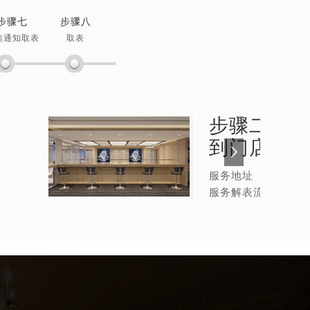
步骤七
步骤八
信通知取表
取表
步骤二：
罗
到门店
服务地址
服务解表流程