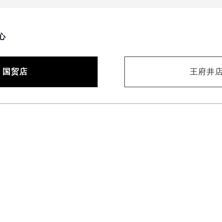
心
国贸店
王府井