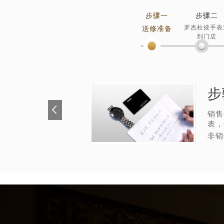
步骤一
步骤二
罗杰杜彼手表
送修准备
到门店
步
销售
表，
非销