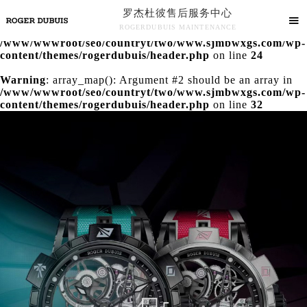
罗杰杜彼售后服务中心
Warning
: extract() expects parameter 1 to be array, null

ROGERDUBUIS MAINTENANCE
given in
/www/wwwroot/seo/countryt/two/www.sjmbwxgs.com/wp-
罗杰杜彼售后服务中心竭诚为您服务！
content/themes/rogerdubuis/header.php
on line
24
Warning
: array_map(): Argument #2 should be an array in
/www/wwwroot/seo/countryt/two/www.sjmbwxgs.com/wp-
content/themes/rogerdubuis/header.php
on line
32