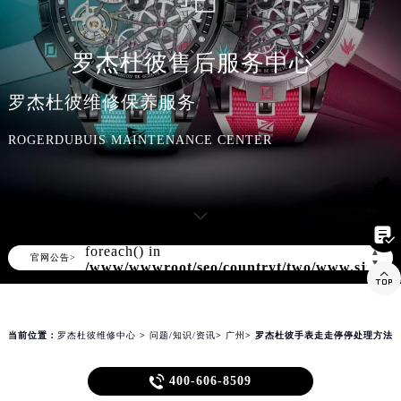
知识/资讯
罗杰杜彼售后服务中心
罗杰杜彼维修保养服务
ROGERDUBUIS MAINTENANCE CENTER

Warning
: Invalid argument supplied for
foreach() in
▲
官网公告>
▼
/www/wwwroot/seo/countryt/two/www.sjmbw

content/themes/rogerdubuis/header.php
on line
166
当前位置：
罗杰杜彼维修中心
>
问题/知识/资讯
>
广州
> 罗杰杜彼手表走走停停处理方法
罗杰杜彼手表走走停停处理方法

400-606-8509