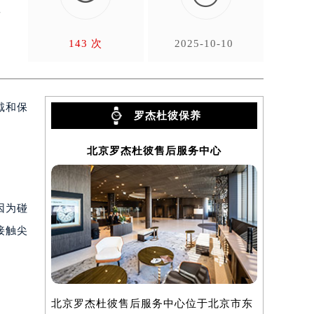
以
143 次
2025-10-10
戴和保
罗杰杜彼保养
北京罗杰杜彼售后服务中心
上
因为碰
接触尖
北京罗杰杜彼售后服务中心位于北京市东
上海罗杰杜