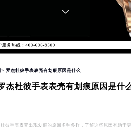
务网络优化升级公告
务热线：400-606-8509
606-8509，服务覆盖中国大陆、香港、澳门、台湾全部区域（非大
新网点地址：
国际中心写字楼D座11层1102室（北京总部）（需提前预约）
字楼W3座6层602室（需提前预约）
圳
> 罗杰杜彼手表表壳有划痕原因是什么
融中心写字楼26层2603室（需提前预约）
罗杰杜彼手表表壳有划痕原因是什
2座37层3705室（需提前预约）
际广场写字楼8层806室（需提前预约）
南京中心写字楼22层C1-1室（需提前预约）
中心写字楼5号楼10层1008室（需提前预约）
FC国际金融中心写字楼35层3508室（需提前预约）
杰杜彼手表表壳出现划痕的原因多种多样，了解这些原因有助于
楼1号楼18层1803室（需提前预约）