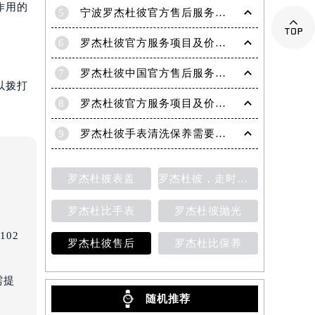
作用的
5
宁波罗杰杜彼官方售后服务中心｜网点地址与电话权威信息公示（2026年6月最新）

6
罗杰杜彼官方服务项目及价格查询｜维修地址与售后服务电话权威信息公告（2026年6月最新）
7
罗杰杜彼中国官方售后服务中心｜最新维修地址及官方客服电话权威信息公告（2026年7月最新）
以拨打
8
罗杰杜彼官方服务项目及价格查询｜完整地址与售后热线权威信息声明（2026年7月最新）
9
罗杰杜彼手表清洗保养需要多久？
罗杰杜彼表盖
罗杰杜彼，走时检测
罗杰杜比手表
罗杰杜彼抛光
02
罗杰杜彼售后
罗杰杜比保养
需提
随机推荐