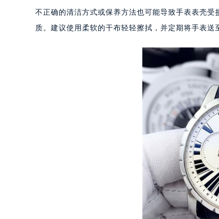
重庆市江北区观音桥步行街2号融恒时
不正确的清洁方式或保养方法也可能导致手表表壳受
长沙市芙蓉区定王台街道建湘路393
质。建议使用柔软的干布轻轻擦拭，并定期将手表送
郑州市二七区铭功路10号华润大厦写字
太原市迎泽区解放路15号亨得利名
沈阳市沈河区中街路137号亨得利名
沈阳市沈河区中街路83号亨得利名
乌鲁木齐市天山区红山路26号时代广场
温州市鹿城区锦绣路1067号置信广场
哈尔滨市道里区友谊西路600号富力中
大连市中山区人民路15号国际金融大
佛山市禅城区季华五路57号万科金融中
东莞市东城街道鸿福东路1号民盈国贸
无锡市梁溪区人民中路139号恒隆广场
南通市崇川区工农路57号圆融广场写字
苏州市苏州工业园区星港街199号苏州
武汉市江汉区解放大道686号世界贸易