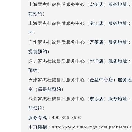
吉林省四平市铁东区紫气大路与南九
上海罗杰杜彼售后服务中心
（宏伊店）服务地址：
吉林省松原市宁江区五环大街罗杰杜
前预约）
吉林省通化市东昌区环通乡江南大街
上海罗杰杜彼售后服务中心
（港汇店）服务地址：
吉林省延边市延吉市解放路罗杰杜彼
约）
辽宁省鞍山市铁东区站前街罗杰杜彼
广州罗杰杜彼售后服务中心
（万菱店）服务地址：
辽宁省本溪市平山区胜利路罗杰杜彼
提前预约）
辽宁省朝阳市双塔区新华路罗杰杜彼
深圳罗杰杜彼售后服务中心
（华润店）服务地址：深
辽宁省丹东市振兴区七经街罗杰杜彼
辽宁省抚顺市新抚区东一路罗杰杜彼
预约）
辽宁省阜新市海州区解放大街罗杰杜
天津罗杰杜彼售后服务中心
（金融中心店）服务地址
辽宁省葫芦岛市连山区中央路罗杰杜
室（需提前预约）
辽宁省锦州市古塔区中央大街罗杰杜
成都罗杰杜彼售后服务中心
（东原店）服务地址：成
辽宁省辽阳市白塔区新运大街罗杰杜
前预约）
辽宁省盘锦市兴隆台区石油大街罗杰
服务专线：
400-606-8509
辽宁省铁岭市银州区南马路罗杰杜彼
本页链接：
http://www.sjmbwxgs.com/problems/
辽宁省营口市站前区市府路与渤海大