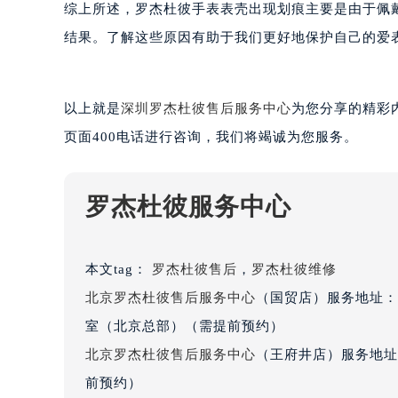
综上所述，罗杰杜彼手表表壳出现划痕主要是由于佩
黑龙江省大庆市萨尔图区会战大街罗
结果。了解这些原因有助于我们更好地保护自己的爱
黑龙江省鹤岗市向阳区红军路罗杰杜
黑龙江省黑河市爱辉区中央街罗杰杜
黑龙江省鸡西市鸡冠区红军路罗杰杜
以上就是
深圳罗杰杜彼售后服务中心
为您分享的精彩
黑龙江省佳木斯市向阳区长安路罗杰
页面400电话进行咨询，我们将竭诚为您服务。
黑龙江省牡丹江市东安区太平路罗杰
黑龙江省七台河市桃山区大同街罗杰
黑龙江省齐齐哈尔市龙沙区龙华路罗
罗杰杜彼服务中心
黑龙江省双鸭山市尖山区新兴大街罗
黑龙江省绥化市北林区新华街与康庄
黑龙江省伊春市伊美区通河路罗杰杜
本文tag：
罗杰杜彼售后
，
罗杰杜彼维修
吉林省白城市洮北区明仁南街罗杰杜
北京罗杰杜彼售后服务中心
（国贸店）服务地址：
吉林省白山市浑江区浑江大街罗杰杜
室（北京总部）（需提前预约）
吉林省吉林市船营区河南街罗杰杜彼
北京罗杰杜彼售后服务中心
（王府井店）服务地址
吉林省辽源市龙山区人民大街罗杰杜
前预约）
吉林省梅河口市新华街道梅河大街罗