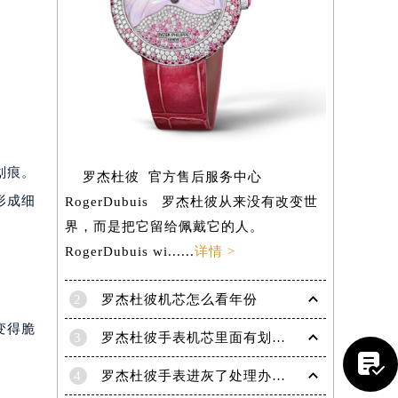
划痕。
罗杰杜彼 官方售后服务中心
形成细
RogerDubuis 罗杰杜彼从来没有改变世
界，而是把它留给佩戴它的人。
RogerDubuis wi......
详情 >
2
罗杰杜彼机芯怎么看年份
变得脆
提前预约）
3
罗杰杜彼手表机芯里面有划痕解决技巧是什么

4
罗杰杜彼手表进灰了处理办法盘点