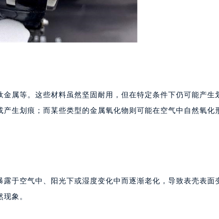
楼1224室（需提前预约）
大厦B座12楼03室（需提前预约）
心写字楼A座7楼709室（需提前预约）
2层04室（需提前预约）
心A座907室（需提前预约）
A座(旺进大厦)18层09室（需提前预约）
国际金融中心14楼14D（需提前预约）
钛金属等。这些材料虽然坚固耐用，但在特定条件下仍可能产生
广场写字楼10层06室（需提前预约）
或产生划痕；而某些类型的金属氧化物则可能在空气中自然氧化
心写字楼B座13层07室（需提前预约）
安国际中心E座6楼10室（需提前预约）
B座17层1707室（需提前预约）
写字楼A座10层1002室（需提前预约）
心东1幢20楼2002室（需提前预约）
暴露于空气中、阳光下或湿度变化中而逐渐老化，导致表壳表面
街70号华润万象城写字楼（鄂尔多斯大厦）23层2326室（需
然现象。
州中心写字楼21层2102室（需提前预约）
国际金融中心写字楼20层01室（需提前预约）