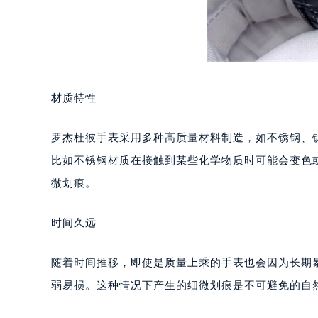
南宁市青秀区金湖路59号地王大厦12
合肥市蜀山区潜山路111号万象城华润
泉州市丰泽区宝洲路729号浦西万达中
青岛市南区山东路6号华润大厦B座2
烟台市芝罘区胜利路139号万达金融中
材质特性
长春市朝阳区西安大路727号中银大厦
贵阳市南明区都司高架桥路33号亨特
罗杰杜彼手表采用多种高质量材料制造，如不锈钢、
昆明市盘龙区北京路928号同德昆明
比如不锈钢材质在接触到某些化学物质时可能会变色
石家庄市长安区中山东路39号勒泰中
微划痕。
西安市碑林区南关正街88号华侨城长
海口市龙华区金贸东路5号海口华润大厦
时间久远
唐山市路南区新华东道100号万达广场
台州市椒江区东海大道1800号腾达中
随着时间推移，即使是质量上乘的手表也会因为长期
内蒙古自治区呼和浩特市玉泉区大学西
弱易损。这种情况下产生的细微划痕是不可避免的自
甘肃省兰州市七里河区西津西路16号兰
重庆市解放碑渝中区民权路28号英利