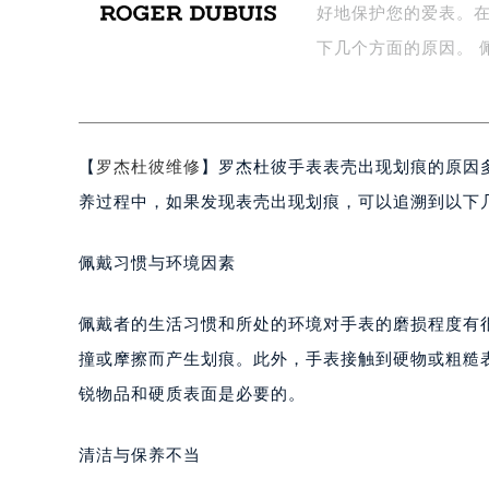
好地保护您的爱表。
盐城市盐都区世纪大道5号盐城金融城写
泰州市海陵区永定东路399号置地商
下几个方面的原因。 
宁波市江北区大闸南路500号来福士广
杭州市上城区钱江路1366号华润大厦
金华市金东区东市南街777号金华万达
【
罗杰杜彼维修
】罗杰杜彼手表表壳出现划痕的原因
绍兴市越城区胜利东路379号世茂天
嘉兴市南湖区广益路705号嘉兴世界贸
养过程中，如果发现表壳出现划痕，可以追溯到以下
南昌市红谷滩新区红谷中大道998号
济南市历下区经十路11111号华润中
佩戴习惯与环境因素
广州市天河区天河路230号万菱汇国
广州市越秀区环市东路371-375号
佩戴者的生活习惯和所处的环境对手表的磨损程度有
深圳市罗湖区深南东路5001号华润大
撞或摩擦而产生划痕。此外，手表接触到硬物或粗糙
惠州市惠城区江北文昌一路7号华贸大
锐物品和硬质表面是必要的。
厦门市思明区湖滨东路95号华润大厦写
福州市鼓楼区五四路128-1号恒力城
清洁与保养不当
成都市锦江区人民东路6号SAC东原中