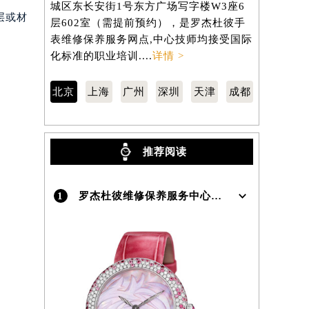
城区东长安街1号东方广场写字楼W3座6
汇区虹桥路
层或材
层602室（需提前预约），是罗杰杜彼手
3705室
）
表维修保养服务网点,中心技师均接受国际
维修保养服
化标准的职业培训....
详情 >
标准的职业培
北京
上海
广州
深圳
天津
成都
推荐阅读
1
罗杰杜彼维修保养服务中心介绍 | RogerDubuis