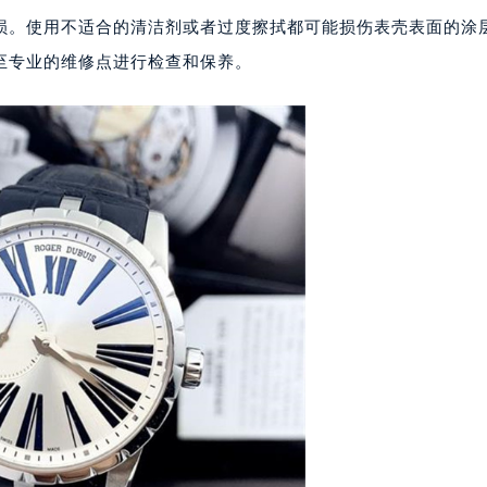
代广场写字楼9层902室（需提前预约）
损。使用不适合的清洁剂或者过度擦拭都可能损伤表壳表面的涂
号世茂环球金融中心写字楼（芙蓉广场）10层13室（需提前预约
至专业的维修点进行检查和保养。
楼29层2905室（需提前预约）
表服务中心（品牌授权店）3层整层（需提前预约）
表服务中心（品牌授权店）1层整层（需提前预约）
表服务中心（品牌授权店）1层整层（需提前预约）
（CCMALL）C座17层17-B（需提前预约）
10层1015室（需提前预约）
心T2座写字楼29层03室（需提前预约）
厦7层G室（需提前预约）
心C座12层1205室（需提前预约）
中心T1写字楼9层907室（需提前预约）
写字楼1座11层1104室（需提前预约）
楼16层1603室（需提前预约）
中心办公楼C座22层08室（需提前预约）
大厦38层09室（需提前预约）