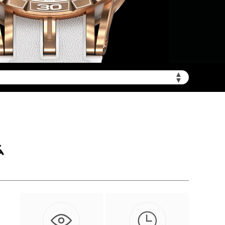
▲
陆需加拨“+86”）
▼
么

更