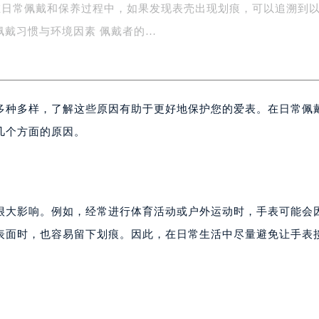
在日常佩戴和保养过程中，如果发现表壳出现划痕，可以追溯到
字楼1号楼16层1604室（需提前预约）
务中心东塔写字楼（华润万象城）17层1706室（需提前预约）
佩戴习惯与环境因素 佩戴者的…
场办公楼20层2009室（需提前预约）
写字楼A座5层503-5室（需提前预约）
广场写字楼4号楼22层2209室（需提前预约）
多种多样，了解这些原因有助于更好地保护您的爱表。在日常佩
际中心写字楼8层805室（需提前预约）
易中心写字楼A座13层1304室（需提前预约）
几个方面的原因。
绿地双子塔（中央广场）A1座办公楼14层07室（需提前预约）
心写字楼（万象城）15层1508室（需提前预约）
际中心写字楼A塔7层704室（需提前预约）
世界贸易中心大厦南塔写字楼15层07室（需提前预约）
很大影响。例如，经常进行体育活动或户外运动时，手表可能会
厦写字楼17层1701室（需提前预约）
表面时，也容易留下划痕。因此，在日常生活中尽量避免让手表
厦写字楼1座30层05室（需提前预约）
字楼B座11层1104室（需提前预约）
写字楼15层03室（需提前预约）
心写字楼24层2406B室（需提前预约）