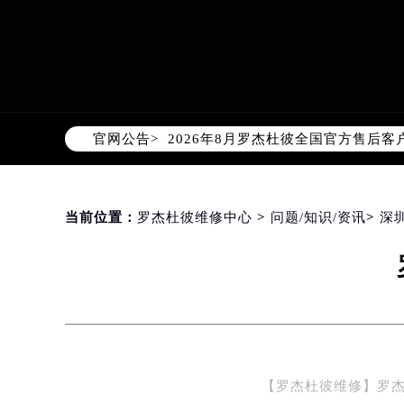
2026年8月罗杰杜彼中国区售后服
2026年8月罗杰杜彼全国官方售后客户服
官网公告>
罗杰杜彼官方全国统一服务热线400-
2026年8月罗杰杜彼售后服务中心最
北京市朝阳区建国门外大街甲6号华熙
北京市东城区东长安街1号东方广场写
当前位置：
罗杰杜彼维修中心
>
问题/知识/资讯
>
深
天津市和平区赤峰道136号天津国际金
上海市徐汇区虹桥路3号港汇中心写字楼
上海市黄浦区南京东路299号宏伊国
南京市秦淮区中山南路1号（新街口）
常州市新北区龙锦路1590号现代传媒
徐州市鼓楼区淮海东路29号苏宁广场I
【罗杰杜彼维修】罗
扬州市邗江区国展路29号星耀天地写字