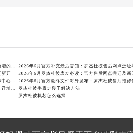
得利名表维修授权店1楼罗杰杜彼售后服务中心（需提前预约）
得利名表维修授权店1楼罗杰杜彼售后服务中心（需提前预约）
国际中心D座11层1102室罗杰杜彼售后服务中心（北京总部）
广场W3座6层602室罗杰杜彼售后服务中心（需提前预约）
先天下罗杰杜彼售后服务中心（需提前预约）
特大街罗杰杜彼售后服务中心（需提前预约）
街罗杰杜彼售后服务中心（需提前预约）
3号王府井百货名表维修罗杰杜彼售后服务中心（需提前预约）
2026年6月关于罗杰杜彼官方维修保养中心网点搬迁新增的正式文件内容
2026年6月官方补充最后告知：罗杰杜彼售后网点迁址
杰杜彼售后服务中心（需提前预约）
迁新开
2026年6月罗杰杜彼表友必读：官方售后网点搬迁及新
霍洛街罗杰杜彼售后服务中心（需提前预约）
2026年6月官方最终发布文本：罗杰杜彼售后维修保养中心搬迁与新增
央街罗杰杜彼售后服务中心（需提前预约）
2026年5月罗杰杜彼官方售后维修保养服务网络扩容及迁址补充公告
罗杰杜彼手表走慢了解决方法
街罗杰杜彼售后服务中心（需提前预约）
罗杰杜彼机芯怎么选择
路罗杰杜彼售后服务中心（需提前预约）
大街罗杰杜彼售后服务中心（需提前预约）
市光明街与额尔敦路交叉口罗杰杜彼售后服务中心（需提前预约
安大街罗杰杜彼售后服务中心（需提前预约）