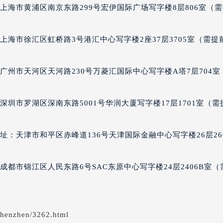
经街交汇处罗杰杜彼售后服务中心（需提前预约）
上海市黄浦区南京东路299号宏伊国际广场写字楼8层806室（
彼售后服务中心（需提前预约）
罗杰杜彼售后服务中心（需提前预约）
上海市徐汇区虹桥路3号港汇中心写字楼2座37层3705室（需提
售后服务中心（需提前预约）
售后服务中心（需提前预约）
广州市天河区天河路230号万菱汇国际中心写字楼A塔7层704室
售后服务中心（需提前预约）
售后服务中心（需提前预约）
圳市罗湖区深南东路5001号华润大厦写字楼17层1701室（需
售后服务中心（需提前预约）
售后服务中心（需提前预约）
彼售后服务中心（需提前预约）
：天津市和平区赤峰道136号天津国际金融中心写字楼26层26
彼售后服务中心（需提前预约）
彼售后服务中心（需提前预约）
都市锦江区人民东路6号SAC东原中心写字楼24层2406B室（
彼售后服务中心（需提前预约）
杜彼售后服务中心（需提前预约）
售后服务中心（需提前预约）
shenzhen/3262.html
街交叉口罗杰杜彼售后服务中心（需提前预约）