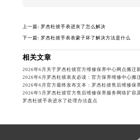
辽宁省沈阳市沈河区中街路137号亨
辽宁省沈阳市沈河区中街路83号亨
北京市朝阳区建国门外大街甲6号华熙
上一篇:
罗杰杜彼手表进灰了怎么解决
北京市东城区东长安街1号王府井东方
下一篇:
罗杰杜彼手表表蒙子坏了解决方法是什么
河北省保定市竞秀区朝阳北大街北国
内蒙古自治区阿拉善盟市左旗土尔扈
相关文章
内蒙古自治区巴彦淖尔市临河区新华
内蒙古自治区包头市青山区幸福路甲
内蒙古自治区赤峰市红山区哈达街罗
2026年6月罗杰杜彼表友必读：官方保养维修中心搬
内蒙古自治区鄂尔多斯市东胜区伊金
内蒙古自治区呼伦贝尔市海拉尔区中
罗杰杜彼手表进水了处理办法盘点
内蒙古自治区通辽市科尔沁区明仁大
内蒙古自治区乌海市海勃湾区人民南
内蒙古自治区乌兰察布市集宁区恩和
内蒙古自治区锡林郭勒盟市锡林浩特
内蒙古自治区兴安盟市乌兰浩特市兴