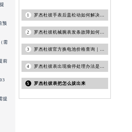
需提
1
罗杰杜彼手表后盖松动如何解决？快速修复窍门揭秘
前预
2
罗杰杜彼机械腕表发条故障如何修复？专业指南助您爱表重生
（需
3
罗杰杜彼官方换电池价格查询｜地址与售后服务电话权威信息公告（2026年7月最新）
提前
4
罗杰杜彼表出现偷停处理办法是什么(完美解决罗杰杜彼表停摆问题的方法)
03
5
罗杰杜彼表把怎么拔出来
需提