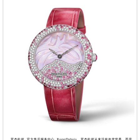
安徽省亳州市谯城区魏武大道罗杰杜彼售后服务中心（需提前预约）
安徽省池州市贵池区长江路罗杰杜彼售后服务中心（需提前预约）
安徽省滁州市琅琊区南谯北路罗杰杜彼售后服务中心（需提前预约）
安徽省阜阳市颍州区颍州北路罗杰杜彼售后服务中心（需提前预约）
安徽省淮北市相山区淮海路罗杰杜彼售后服务中心（需提前预约）
安徽省淮南市田家庵区国庆中路罗杰杜彼售后服务中心（需提前预约）
安徽省黄山市屯溪区黄山西路罗杰杜彼售后服务中心（需提前预约）
安徽省六安市金安区解放中路罗杰杜彼售后服务中心（需提前预约）
安徽省马鞍山市雨山区湖南西路罗杰杜彼售后服务中心（需提前预约）
安徽省宿州市埇桥区人民中路罗杰杜彼售后服务中心（需提前预约）
安徽省铜陵市铜官区石城大道罗杰杜彼售后服务中心（需提前预约）
安徽省芜湖市镜湖区中山路步行街罗杰杜彼售后服务中心（需提前预约）
安徽省宣城市宣州区叠嶂西路罗杰杜彼售后服务中心（需提前预约）
福建省龙岩市新罗区九一南路罗杰杜彼售后服务中心（需提前预约）
福建省南平市建阳区人民西路罗杰杜彼售后服务中心（需提前预约）
福建省宁德市蕉城区天湖东路罗杰杜彼售后服务中心（需提前预约）
罗杰杜彼 官方售后服务中心 RogerDubuis 罗杰杜彼从来没有改变世界，而是