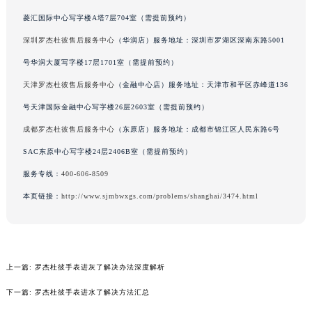
吉林省辽源市龙山区人民大街罗杰杜彼售后服务中心（需提前预约）
菱汇国际中心写字楼A塔7层704室（需提前预约）
吉林省梅河口市新华街道梅河大街罗杰杜彼售后服务中心（需提前预约）
深圳罗杰杜彼售后服务中心
（华润店）服务地址：深圳市罗湖区深南东路5001
吉林省四平市铁东区紫气大路与南九经街交汇处罗杰杜彼售后服务中心（需提前预约）
号华润大厦写字楼17层1701室（需提前预约）
吉林省松原市宁江区五环大街罗杰杜彼售后服务中心（需提前预约）
天津罗杰杜彼售后服务中心
（金融中心店）服务地址：天津市和平区赤峰道136
吉林省通化市东昌区环通乡江南大街罗杰杜彼售后服务中心（需提前预约）
号天津国际金融中心写字楼26层2603室（需提前预约）
吉林省延边市延吉市解放路罗杰杜彼售后服务中心（需提前预约）
成都罗杰杜彼售后服务中心
（东原店）服务地址：成都市锦江区人民东路6号
辽宁省鞍山市铁东区站前街罗杰杜彼售后服务中心（需提前预约）
辽宁省本溪市平山区胜利路罗杰杜彼售后服务中心（需提前预约）
SAC东原中心写字楼24层2406B室（需提前预约）
辽宁省朝阳市双塔区新华路罗杰杜彼售后服务中心（需提前预约）
服务专线：
400-606-8509
辽宁省丹东市振兴区七经街罗杰杜彼售后服务中心（需提前预约）
本页链接：
http://www.sjmbwxgs.com/problems/shanghai/3474.html
辽宁省抚顺市新抚区东一路罗杰杜彼售后服务中心（需提前预约）
辽宁省阜新市海州区解放大街罗杰杜彼售后服务中心（需提前预约）
辽宁省葫芦岛市连山区中央路罗杰杜彼售后服务中心（需提前预约）
辽宁省锦州市古塔区中央大街罗杰杜彼售后服务中心（需提前预约）
上一篇:
罗杰杜彼手表进灰了解决办法深度解析
辽宁省辽阳市白塔区新运大街罗杰杜彼售后服务中心（需提前预约）
下一篇:
罗杰杜彼手表进水了解决方法汇总
辽宁省盘锦市兴隆台区石油大街罗杰杜彼售后服务中心（需提前预约）