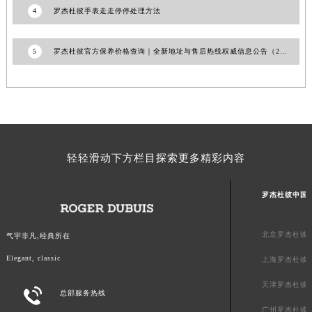
4
罗杰杜彼手表走走停停处理方法
山东省威海市环翠区新威海路89号振华商厦一楼名表维修罗杰杜彼售后服务中心（需提前预约）
山东省潍坊市奎文区东风东街罗杰杜彼售后服务中心（需提前预约）
5
罗杰杜彼官方保养价格查询｜全新地址与售后热线权威信息公告（2026年7月最新）
山东省枣庄市滕州市北辛路与善国路交叉口罗杰杜彼售后服务中心（需提前预约）
山东省淄博市张店区金晶大道罗杰杜彼售后服务中心（需提前预约）
上海市黄浦区南京东路299号宏伊国际广场写字楼8层806室罗杰杜彼售后服务中心（需提前预约）
上海市徐汇区虹桥路3号港汇中心2座37层3705室罗杰杜彼售后服务中心（需提前预约）
浙江省杭州市上城区钱江路1366号华润大厦A座5层503-5室罗杰杜彼售后服务中心（需提前预约）
浙江省湖州市吴兴区劳动路罗杰杜彼售后服务中心（需提前预约）
轻轻滑动下方栏目探索更多精彩内容
浙江省嘉兴市南湖区广益路705号嘉兴世界贸易中心A座13层1304室罗杰杜彼售后服务中心（需提前预约）
浙江省金华市金东区东市南街777号金华万达广场4号楼22楼2209室罗杰杜彼售后服务中心（需提前预约）
罗杰杜彼中国
浙江省丽水市莲都区解放街罗杰杜彼售后服务中心（需提前预约）
浙江省宁波市江北区大闸南路500号来福士广场办公楼20层2009室罗杰杜彼售后服务中心（需提前预约）
北京罗杰杜彼
气宇非凡,经典所在
浙江省衢州市柯城区上街罗杰杜彼售后服务中心（需提前预约）
Elegant, classic
上海罗杰杜彼
浙江省绍兴市越城区胜利东路379号世茂天际中心写字楼8层805室罗杰杜彼售后服务中心（需提前预约）
天津罗杰杜彼
浙江省舟山市定海区解放东路罗杰杜彼售后服务中心（需提前预约）

总部服务热线
澳门特别行政区大堂区议事亭前地（新马路）罗杰杜彼售后服务中心（需提前预约）
广州罗杰杜彼