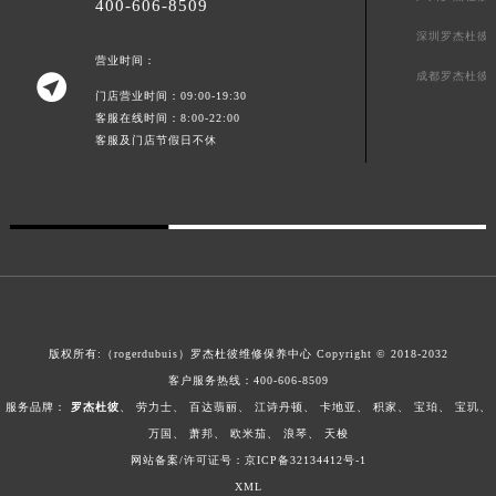
400-606-8509
澳门特别行政区风顺堂区南湾大马路罗杰杜彼售后服务中心（需提前预约）
深圳罗杰杜彼
澳门特别行政区花地玛堂区关闸广场罗杰杜彼售后服务中心（需提前预约）
营业时间：
成都罗杰杜彼

澳门特别行政区花王堂区大三巴商圈罗杰杜彼售后服务中心（需提前预约）
门店营业时间：09:00-19:30
澳门特别行政区嘉模堂区官也街罗杰杜彼售后服务中心（需提前预约）
客服在线时间：8:00-22:00
客服及门店节假日不休
澳门省路氹城市金光大道罗杰杜彼售后服务中心（需提前预约）
澳门特别行政区望德堂区塔石广场罗杰杜彼售后服务中心（需提前预约）
福建省福州市鼓楼区五四路128-1号恒力城写字楼15层03室罗杰杜彼售后服务中心（需提前预约）
福建省厦门市思明区湖滨东路95号万象城华润大厦B座11层1104室罗杰杜彼售后服务中心（需提前预约）
广东省潮州市潮安区新风路与潮汕路交汇处罗杰杜彼售后服务中心（需提前预约）
广东省广州市天河区天河路230号万菱汇国际中心A塔7层704室罗杰杜彼售后服务中心（需提前预约）
广东省广州市越秀区环市东路371-375号世界贸易中心大厦南塔15层1507室罗杰杜彼售后服务中心（需提前预约）
版权所有:（rogerdubuis）罗杰杜彼维修保养中心 Copyright © 2018-2032
广东省河源市源城区越王大道罗杰杜彼售后服务中心（需提前预约）
客户服务热线：
400-606-8509
广东省惠州市惠城区江北文昌一路7号华贸大厦1座30层3005室罗杰杜彼售后服务中心（需提前预约）
服务品牌：
罗杰杜彼
、
劳力士
、
百达翡丽
、
江诗丹顿
、
卡地亚
、
积家
、
宝珀
、
宝玑
、
广东省江门市蓬江区广场西路罗杰杜彼售后服务中心（需提前预约）
万国
、
萧邦
、
欧米茄
、
浪琴
、
天梭
广东省揭阳市榕城进贤门步行街罗杰杜彼售后服务中心（需提前预约）
网站备案/许可证号：京ICP备32134412号-1
广东省茂名市电白区水东街道迎宾大道罗杰杜彼售后服务中心（需提前预约）
XML