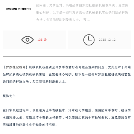
的问题，尤其是对于高端品牌如罗杰杜彼的机械表来说，更需要
徐州市鼓楼区淮海东路29号苏宁广场IFC国际金融中心写字楼35层3508室（需提前预约）
细心呵护。以下是一些针对罗杰杜彼机械表机芯生锈问题的解决
扬州市邗江区国展路29号星耀天地写字楼1号楼18层1803室（需提前预约）
办法，希望能帮助到爱表人士。 预…
盐城市盐都区世纪大道5号盐城金融城写字楼1号楼16层1604室（需提前预约）
泰州市海陵区永定东路399号置地商务中心东塔写字楼（华润万象城）17层1706室（需提前预约）

宁波市江北区大闸南路500号来福士广场办公楼20层2009室（需提前预约）
135 次
2025-12-12
杭州市上城区钱江路1366号华润大厦写字楼A座5层503-5室（需提前预约）
金华市金东区东市南街777号金华万达广场写字楼4号楼22层2209室（需提前预约）
绍兴市越城区胜利东路379号世茂天际中心写字楼8层805室（需提前预约）
【
罗杰杜彼维修
】机械表机芯生锈是许多手表爱好者可能会遇到的问题，尤其是对于高端
嘉兴市南湖区广益路705号嘉兴世界贸易中心写字楼A座13层1304室（需提前预约）
品牌如罗杰杜彼的机械表来说，更需要细心呵护。以下是一些针对罗杰杜彼机械表机芯生
南昌市红谷滩新区红谷中大道998号绿地双子塔（中央广场）A1座办公楼14层07室（需提前预约）
锈问题的解决办法，希望能帮助到爱表人士。
济南市历下区经十路11111号华润中心写字楼（万象城）15层1508室（需提前预约）
预防为主
广州市天河区天河路230号万菱汇国际中心写字楼A塔7层704室（需提前预约）
广州市越秀区环市东路371-375号世界贸易中心大厦南塔写字楼15层07室（需提前预约）
在日常佩戴过程中，尽量避免让手表接触水、汗水或化学物质。使用防水手表时，确保防
深圳市罗湖区深南东路5001号华润大厦写字楼17层1701室（需提前预约）
水圈完好无损。定期清洁手表表面和表带，可以使用柔软的干布轻轻擦拭，避免使用含有
惠州市惠城区江北文昌一路7号华贸大厦写字楼1座30层05室（需提前预约）
酒精或其他刺激性化学物质的清洁剂。
厦门市思明区湖滨东路95号华润大厦写字楼B座11层1104室（需提前预约）