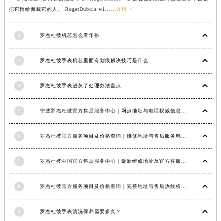
把它留给佩戴它的人。 RogerDubuis wi......
详情 >
福建省莆田市城厢区霞林街道荔华东大道罗杰杜彼售后服务中心（需提前预约）
福建省三明市三元区东乾二路罗杰杜彼售后服务中心（需提前预约）
2
罗杰杜彼机芯怎么看年份
福建省漳州市龙文区步港路罗杰杜彼售后服务中心（需提前预约）
江苏省常州市新北区龙锦路1590号现代传媒中心5号楼10层1008室罗杰杜彼售后服务中心（需提前预约）
3
罗杰杜彼手表机芯里面有划痕解决技巧是什么
江苏省淮安市清江浦区淮海北路罗杰杜彼售后服务中心（需提前预约）
江苏省连云港市海州区通灌北路罗杰杜彼售后服务中心（需提前预约）
4
罗杰杜彼手表进灰了处理办法盘点
江苏省南京市秦淮区中山南路1号南京中心22层22-C1-C3室罗杰杜彼售后服务中心（需提前预约）
江苏省宿迁市宿城区西湖路罗杰杜彼售后服务中心（需提前预约）
5
宁波罗杰杜彼官方售后服务中心｜网点地址与电话权威信息公示（2026年6月最新）
江苏省泰州市海陵区永定东路399号置地商务中心东塔（华润万象城）17层1706室罗杰杜彼售后服务中心（需提前预约）
江苏省徐州市鼓楼区淮海东路29号苏宁广场IFC国际金融中心35层3508室罗杰杜彼售后服务中心（需提前预约）
6
罗杰杜彼官方服务项目及价格查询｜维修地址与售后服务电话权威信息公告（2026年6月最新）
江苏省盐城市盐都区世纪大道5号盐城金融城写字楼1号楼16层1604室罗杰杜彼售后服务中心（需提前预约）
7
罗杰杜彼中国官方售后服务中心｜最新维修地址及官方客服电话权威信息公告（2026年7月最新）
江苏省扬州市邗江区国展路29号星耀天地写字楼1号楼18层1803室罗杰杜彼售后服务中心（需提前预约）
江苏省镇江市京口区中山东路罗杰杜彼售后服务中心（需提前预约）
8
罗杰杜彼官方服务项目及价格查询｜完整地址与售后热线权威信息声明（2026年7月最新）
江西省抚州市临川区赣东大道罗杰杜彼售后服务中心（需提前预约）
江西省赣州市章贡区文清路罗杰杜彼售后服务中心（需提前预约）
9
罗杰杜彼手表清洗保养需要多久？
江西省吉安市吉州区井冈山大道罗杰杜彼售后服务中心（需提前预约）