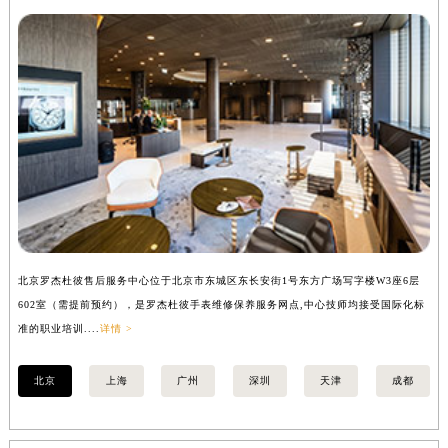
辽宁省铁岭市银州区南马路罗杰杜彼售后服务中心（需提前预约）
辽宁省营口市站前区市府路与渤海大街交叉口罗杰杜彼售后服务中心（需提前预约）
辽宁省沈阳市沈河区中街路137号亨得利名表维修授权店1楼罗杰杜彼售后服务中心（需提前预约）
辽宁省沈阳市沈河区中街路83号亨得利名表维修授权店1楼罗杰杜彼售后服务中心（需提前预约）
北京市朝阳区建国门外大街甲6号华熙国际中心D座11层1102室罗杰杜彼售后服务中心（北京总部）（需提前预约）
北京市东城区东长安街1号王府井东方广场W3座6层602室罗杰杜彼售后服务中心（需提前预约）
河北省保定市竞秀区朝阳北大街北国先天下罗杰杜彼售后服务中心（需提前预约）
内蒙古自治区阿拉善盟市左旗土尔扈特大街罗杰杜彼售后服务中心（需提前预约）
内蒙古自治区巴彦淖尔市临河区新华街罗杰杜彼售后服务中心（需提前预约）
内蒙古自治区包头市青山区幸福路甲3号王府井百货名表维修罗杰杜彼售后服务中心（需提前预约）
北京罗杰杜彼售后服务中心位于北京市东城区东长安街1号东方广场写字楼W3座6层
上
内蒙古自治区赤峰市红山区哈达街罗杰杜彼售后服务中心（需提前预约）
602室（需提前预约），是罗杰杜彼手表维修保养服务网点,中心技师均接受国际化标
室
内蒙古自治区鄂尔多斯市东胜区伊金霍洛街罗杰杜彼售后服务中心（需提前预约）
准的职业培训....
详情 >
职业
内蒙古自治区呼伦贝尔市海拉尔区中央街罗杰杜彼售后服务中心（需提前预约）
北京
上海
广州
深圳
天津
成都
内蒙古自治区通辽市科尔沁区明仁大街罗杰杜彼售后服务中心（需提前预约）
内蒙古自治区乌海市海勃湾区人民南路罗杰杜彼售后服务中心（需提前预约）
内蒙古自治区乌兰察布市集宁区恩和大街罗杰杜彼售后服务中心（需提前预约）