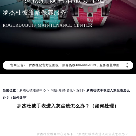
罗杰杜彼维修保养服务
ROGERDUBUIS MAINTENANCE CENTER
2026年8月罗杰杜彼中国区售后服务网络优化升级公告
2026年8月罗杰杜彼全国官方售后客户服务热线：400-606-8509
▲
官网公告>
罗杰杜彼官方全国统一服务热线400-606-8509，服务覆盖中国大陆、香港、澳门、台湾全部区域（非大陆需加拨“+86”）
▼
2026年8月罗杰杜彼售后服务中心最新网点地址：
北京市朝阳区建国门外大街甲6号华熙国际中心写字楼D座11层1102室（北京总部）（需提前预约）
当前位置：
罗杰杜彼维修中心
>
问题/知识/资讯
>
深圳
> 罗杰杜彼手表进入灰尘该怎么
北京市东城区东长安街1号东方广场写字楼W3座6层602室（需提前预约）
办？（如何处理）
天津市和平区赤峰道136号天津国际金融中心写字楼26层2603室（需提前预约）
罗杰杜彼手表进入灰尘该怎么办？（如何处理）
上海市徐汇区虹桥路3号港汇中心写字楼2座37层3705室（需提前预约）
上海市黄浦区南京东路299号宏伊国际广场写字楼8层806室（需提前预约）
南京市秦淮区中山南路1号（新街口）南京中心写字楼22层C1-1室（需提前预约）
常州市新北区龙锦路1590号现代传媒中心写字楼5号楼10层1008室（需提前预约）
罗杰杜彼维修中心分享下：“罗杰杜彼手表进入灰尘该怎么办？