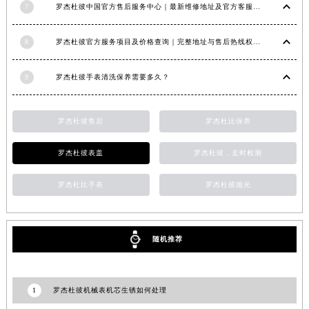
7
罗杰杜彼中国官方售后服务中心｜最新维修地址及官方客服电话权威信息公告（2026年7月最新）
福建省莆田市城厢区霞林街道荔华东大道罗杰杜彼售后服务中心（需提前预约）
福建省三明市三元区东乾二路罗杰杜彼售后服务中心（需提前预约）
8
罗杰杜彼官方服务项目及价格查询｜完整地址与售后热线权威信息声明（2026年7月最新）
福建省漳州市龙文区步港路罗杰杜彼售后服务中心（需提前预约）
江苏省常州市新北区龙锦路1590号现代传媒中心5号楼10层1008室罗杰杜彼售后服务中心（需提前预约）
9
罗杰杜彼手表清洗保养需要多久？
江苏省淮安市清江浦区淮海北路罗杰杜彼售后服务中心（需提前预约）
江苏省连云港市海州区通灌北路罗杰杜彼售后服务中心（需提前预约）
罗杰杜彼售后
罗杰杜比保养
江苏省南京市秦淮区中山南路1号南京中心22层22-C1-C3室罗杰杜彼售后服务中心（需提前预约）
江苏省宿迁市宿城区西湖路罗杰杜彼售后服务中心（需提前预约）
罗杰杜彼表盖
罗杰杜彼，走时检测
江苏省泰州市海陵区永定东路399号置地商务中心东塔（华润万象城）17层1706室罗杰杜彼售后服务中心（需提前预约）
罗杰杜比手表
罗杰杜彼抛光
江苏省徐州市鼓楼区淮海东路29号苏宁广场IFC国际金融中心35层3508室罗杰杜彼售后服务中心（需提前预约）
江苏省盐城市盐都区世纪大道5号盐城金融城写字楼1号楼16层1604室罗杰杜彼售后服务中心（需提前预约）
江苏省扬州市邗江区国展路29号星耀天地写字楼1号楼18层1803室罗杰杜彼售后服务中心（需提前预约）
随机推荐
江苏省镇江市京口区中山东路罗杰杜彼售后服务中心（需提前预约）
江西省抚州市临川区赣东大道罗杰杜彼售后服务中心（需提前预约）
江西省赣州市章贡区文清路罗杰杜彼售后服务中心（需提前预约）
1
罗杰杜彼机械表机芯生锈如何处理
江西省吉安市吉州区井冈山大道罗杰杜彼售后服务中心（需提前预约）