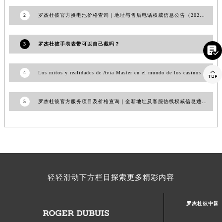
江西省景德镇市珠山区珠山中路罗杰杜彼售后服务中心（需提前预约）
2
罗杰杜彼官方换电池价格查询｜地址与售后电话权威信息公告（2026年7月最新）
江西省九江市浔阳区浔阳路罗杰杜彼售后服务中心（需提前预约）
江西省南昌市红谷滩新区红谷中大道998号绿地双子塔（中央广场）A1座办公楼14层1407室罗杰杜彼售后服务中心（需提前预约）
3
罗杰杜彼手表表带可以自己截吗？

江西省萍乡市安源区萍安北大道与康庄路交叉口罗杰杜彼售后服务中心（需提前预约）
江西省上饶市信州区滨江西路罗杰杜彼售后服务中心（需提前预约）

4
Los mitos y realidades de Avia Master en el mundo de los casinos virtuales
江西省新余市渝水区北湖西路罗杰杜彼售后服务中心（需提前预约）
江西省宜春市袁州区中山中路罗杰杜彼售后服务中心（需提前预约）
5
罗杰杜彼官方服务项目及价格查询｜全新地址及客服热线权威信息通告（2026年7月最新）
江西省鹰潭市月湖区胜利东路罗杰杜彼售后服务中心（需提前预约）
山东省德州市德城区东风中路罗杰杜彼售后服务中心（需提前预约）
山东省东营市东营区济南路罗杰杜彼售后服务中心（需提前预约）
山东省济南市历下区经十路11111号华润中心写字楼（万象城）15层1508室罗杰杜彼售后服务中心（需提前预约）
山东省济宁市任城区太白楼路罗杰杜彼售后服务中心（需提前预约）
山东省莱芜市文化南路8号银座商城名表维修一楼名表维修罗杰杜彼售后服务中心（需提前预约）
轻轻滑动下方栏目探索更多精彩内容
山东省临沂市兰山区解放路罗杰杜彼售后服务中心（需提前预约）
山东省日照市东港区烟台路罗杰杜彼售后服务中心（需提前预约）
罗杰杜彼中国
山东省泰安市泰山区财源街道泰山大街罗杰杜彼售后服务中心（需提前预约）