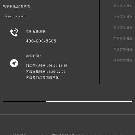
山东省威海市环翠区新威海路89号振华商厦一楼名表维修罗杰杜彼售后服务中心（需提前预约）
北京罗杰杜彼
气宇非凡,经典所在
山东省潍坊市奎文区东风东街罗杰杜彼售后服务中心（需提前预约）
Elegant, classic
上海罗杰杜彼
山东省枣庄市滕州市北辛路与善国路交叉口罗杰杜彼售后服务中心（需提前预约）
天津罗杰杜彼

山东省淄博市张店区金晶大道罗杰杜彼售后服务中心（需提前预约）
总部服务热线
广州罗杰杜彼
上海市黄浦区南京东路299号宏伊国际广场写字楼8层806室罗杰杜彼售后服务中心（需提前预约）
400-606-8509
上海市徐汇区虹桥路3号港汇中心2座37层3705室罗杰杜彼售后服务中心（需提前预约）
深圳罗杰杜彼
营业时间：
浙江省杭州市上城区钱江路1366号华润大厦A座5层503-5室罗杰杜彼售后服务中心（需提前预约）
成都罗杰杜彼

浙江省湖州市吴兴区劳动路罗杰杜彼售后服务中心（需提前预约）
门店营业时间：09:00-19:30
客服在线时间：8:00-22:00
浙江省嘉兴市南湖区广益路705号嘉兴世界贸易中心A座13层1304室罗杰杜彼售后服务中心（需提前预约）
客服及门店节假日不休
浙江省金华市金东区东市南街777号金华万达广场4号楼22楼2209室罗杰杜彼售后服务中心（需提前预约）
浙江省丽水市莲都区解放街罗杰杜彼售后服务中心（需提前预约）
浙江省宁波市江北区大闸南路500号来福士广场办公楼20层2009室罗杰杜彼售后服务中心（需提前预约）
浙江省衢州市柯城区上街罗杰杜彼售后服务中心（需提前预约）
浙江省绍兴市越城区胜利东路379号世茂天际中心写字楼8层805室罗杰杜彼售后服务中心（需提前预约）
浙江省舟山市定海区解放东路罗杰杜彼售后服务中心（需提前预约）
澳门特别行政区大堂区议事亭前地（新马路）罗杰杜彼售后服务中心（需提前预约）