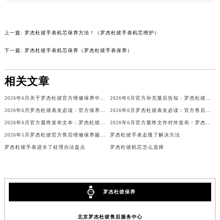
吉林省辽源市龙山区人民大街罗杰杜彼售后服务中心（需提前预约）
吉林省梅河口市新华街道梅河大街罗杰杜彼售后服务中心（需提前预约）
上一篇:
罗杰杜彼手表机芯保养方法！（罗杰杜彼手表机芯维护）
吉林省四平市铁东区紫气大路与南九经街交汇处罗杰杜彼售后服务中心（需提前预约）
下一篇:
罗杰杜彼手表机芯保养（罗杰杜彼手表保养）
吉林省松原市宁江区五环大街罗杰杜彼售后服务中心（需提前预约）
吉林省通化市东昌区环通乡江南大街罗杰杜彼售后服务中心（需提前预约）
相关文章
吉林省延边市延吉市解放路罗杰杜彼售后服务中心（需提前预约）
辽宁省鞍山市铁东区站前街罗杰杜彼售后服务中心（需提前预约）
2026年6月关于罗杰杜彼官方维修保养中心网点搬迁新增的正式文件内容
2026年6月官方补充最后告知：罗杰杜彼售后网点迁址与增设
辽宁省本溪市平山区胜利路罗杰杜彼售后服务中心（需提前预约）
2026年6月罗杰杜彼表友必读：官方保养维修中心搬迁新开
2026年6月罗杰杜彼表友必读：官方售后网点搬迁及新开汇总
辽宁省朝阳市双塔区新华路罗杰杜彼售后服务中心（需提前预约）
2026年6月官方最终发布文本：罗杰杜彼售后维修保养中心搬迁与新增
2026年6月官方最终文件对外发布：罗杰杜彼售后维修保养中心搬迁与新增事项
辽宁省丹东市振兴区七经街罗杰杜彼售后服务中心（需提前预约）
2026年5月罗杰杜彼官方售后维修保养服务网络扩容及迁址补充公告
罗杰杜彼手表走慢了解决方法
辽宁省抚顺市新抚区东一路罗杰杜彼售后服务中心（需提前预约）
罗杰杜彼手表进水了处理办法盘点
罗杰杜彼机芯怎么选择
辽宁省阜新市海州区解放大街罗杰杜彼售后服务中心（需提前预约）
辽宁省葫芦岛市连山区中央路罗杰杜彼售后服务中心（需提前预约）
辽宁省锦州市古塔区中央大街罗杰杜彼售后服务中心（需提前预约）
罗杰杜彼保养
辽宁省辽阳市白塔区新运大街罗杰杜彼售后服务中心（需提前预约）
辽宁省盘锦市兴隆台区石油大街罗杰杜彼售后服务中心（需提前预约）
北京罗杰杜彼售后服务中心