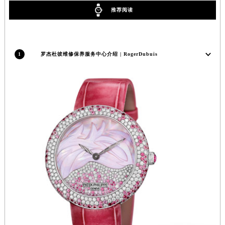
内蒙古自治区锡林郭勒盟市锡林浩特市光明街与额尔敦路交叉口罗杰杜彼售后服务中心（需提前预约）
推荐阅读
内蒙古自治区兴安盟市乌兰浩特市兴安大街罗杰杜彼售后服务中心（需提前预约）
山西省大同市平城区迎宾街罗杰杜彼售后服务中心（需提前预约）
山西省晋城市城区黄华街罗杰杜彼售后服务中心（需提前预约）
1
罗杰杜彼维修保养服务中心介绍 | RogerDubuis
山西省晋中市榆次区顺城街罗杰杜彼售后服务中心（需提前预约）
山西省临汾市尧都区解放路罗杰杜彼售后服务中心（需提前预约）
山西省吕梁市离石区永宁中路与建设街交叉口罗杰杜彼售后服务中心（需提前预约）
山西省朔州市朔城区怡西路与鄯阳西街交汇处罗杰杜彼售后服务中心（需提前预约）
山西省忻州市忻府区和平东街与七一南路交叉口罗杰杜彼售后服务中心（需提前预约）
山西省阳泉市郊区平阳东街与新城大道交叉口罗杰杜彼售后服务中心（需提前预约）
山西省运城市盐湖区河东街罗杰杜彼售后服务中心（需提前预约）
山西省长治市潞州区英雄中路罗杰杜彼售后服务中心（需提前预约）
山西省太原市迎泽区迎泽街道解放路15号亨得利名表维修授权店3楼罗杰杜彼售后服务中心（需提前预约）
天津市和平区赤峰道136号天津国际金融中心26层2603室罗杰杜彼售后服务中心（需提前预约）
安徽省安庆市迎江区人民路罗杰杜彼售后服务中心（需提前预约）
安徽省蚌埠市蚌山区淮河路罗杰杜彼售后服务中心（需提前预约）