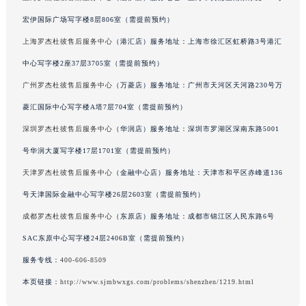
甘肃省兰州市七里河区西津西路16号兰州中心写字楼21层2102室（需提前预约）
宏伊国际广场写字楼8层806室（需提前预约）
重庆市解放碑渝中区民权路28号英利国际金融中心写字楼20层01室（需提前预约）
上海罗杰杜彼售后服务中心
（港汇店）服务地址：上海市徐汇区虹桥路3号港汇
黑龙江省大庆市萨尔图区会战大街罗杰杜彼售后服务中心（需提前预约）
中心写字楼2座37层3705室（需提前预约）
黑龙江省鹤岗市向阳区红军路罗杰杜彼售后服务中心（需提前预约）
广州罗杰杜彼售后服务中心
（万菱店）服务地址：广州市天河区天河路230号万
黑龙江省黑河市爱辉区中央街罗杰杜彼售后服务中心（需提前预约）
菱汇国际中心写字楼A塔7层704室（需提前预约）
黑龙江省鸡西市鸡冠区红军路罗杰杜彼售后服务中心（需提前预约）
黑龙江省佳木斯市向阳区长安路罗杰杜彼售后服务中心（需提前预约）
深圳罗杰杜彼售后服务中心
（华润店）服务地址：深圳市罗湖区深南东路5001
黑龙江省牡丹江市东安区太平路罗杰杜彼售后服务中心（需提前预约）
号华润大厦写字楼17层1701室（需提前预约）
黑龙江省七台河市桃山区大同街罗杰杜彼售后服务中心（需提前预约）
天津罗杰杜彼售后服务中心
（金融中心店）服务地址：天津市和平区赤峰道136
黑龙江省齐齐哈尔市龙沙区龙华路罗杰杜彼售后服务中心（需提前预约）
号天津国际金融中心写字楼26层2603室（需提前预约）
黑龙江省双鸭山市尖山区新兴大街罗杰杜彼售后服务中心（需提前预约）
成都罗杰杜彼售后服务中心
（东原店）服务地址：成都市锦江区人民东路6号
黑龙江省绥化市北林区新华街与康庄路交叉口罗杰杜彼售后服务中心（需提前预约）
SAC东原中心写字楼24层2406B室（需提前预约）
黑龙江省伊春市伊美区通河路罗杰杜彼售后服务中心（需提前预约）
服务专线：
400-606-8509
吉林省白城市洮北区明仁南街罗杰杜彼售后服务中心（需提前预约）
吉林省白山市浑江区浑江大街罗杰杜彼售后服务中心（需提前预约）
本页链接：
http://www.sjmbwxgs.com/problems/shenzhen/1219.html
吉林省吉林市船营区河南街罗杰杜彼售后服务中心（需提前预约）