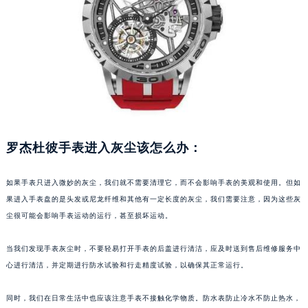
福州市鼓楼区五四路128-1号恒力城写字楼15层03室（需提前预约）
成都市锦江区人民东路6号SAC东原中心写字楼24层2406B室（需提前预约）
重庆市江北区观音桥步行街2号融恒时代广场写字楼9层902室（需提前预约）
长沙市芙蓉区定王台街道建湘路393号世茂环球金融中心写字楼（芙蓉广场）10层13室（需提前预约）
郑州市二七区铭功路10号华润大厦写字楼29层2905室（需提前预约）
太原市迎泽区解放路15号亨得利名表服务中心（品牌授权店）3层整层（需提前预约）
沈阳市沈河区中街路137号亨得利名表服务中心（品牌授权店）1层整层（需提前预约）
罗杰杜彼手表进入灰尘该怎么办：
沈阳市沈河区中街路83号亨得利名表服务中心（品牌授权店）1层整层（需提前预约）
乌鲁木齐市天山区红山路26号时代广场（CCMALL）C座17层17-B（需提前预约）
如果手表只进入微妙的灰尘，我们就不需要清理它，而不会影响手表的美观和使用。但如
温州市鹿城区锦绣路1067号置信广场10层1015室（需提前预约）
果进入手表盘的是头发或尼龙纤维和其他有一定长度的灰尘，我们需要注意，因为这些灰
哈尔滨市道里区友谊西路600号富力中心T2座写字楼29层03室（需提前预约）
尘很可能会影响手表运动的运行，甚至损坏运动。
大连市中山区人民路15号国际金融大厦7层G室（需提前预约）
佛山市禅城区季华五路57号万科金融中心C座12层1205室（需提前预约）
当我们发现手表灰尘时，不要轻易打开手表的后盖进行清洁，应及时送到售后维修服务中
东莞市东城街道鸿福东路1号民盈国贸中心T1写字楼9层907室（需提前预约）
心进行清洁，并定期进行防水试验和行走精度试验，以确保其正常运行。
无锡市梁溪区人民中路139号恒隆广场写字楼1座11层1104室（需提前预约）
同时，我们在日常生活中也应该注意手表不接触化学物质。防水表防止冷水不防止热水，
南通市崇川区工农路57号圆融广场写字楼16层1603室（需提前预约）