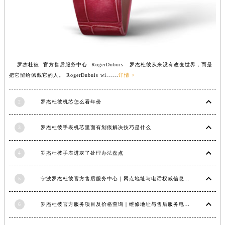
安徽省亳州市谯城区魏武大道罗杰杜彼售后服务中心（需提前预约）
安徽省池州市贵池区长江路罗杰杜彼售后服务中心（需提前预约）
安徽省滁州市琅琊区南谯北路罗杰杜彼售后服务中心（需提前预约）
安徽省阜阳市颍州区颍州北路罗杰杜彼售后服务中心（需提前预约）
罗杰杜彼 官方售后服务中心 RogerDubuis 罗杰杜彼从来没有改变世界，而是
安徽省淮北市相山区淮海路罗杰杜彼售后服务中心（需提前预约）
把它留给佩戴它的人。 RogerDubuis wi......
详情 >
安徽省淮南市田家庵区国庆中路罗杰杜彼售后服务中心（需提前预约）
安徽省黄山市屯溪区黄山西路罗杰杜彼售后服务中心（需提前预约）
2
罗杰杜彼机芯怎么看年份
安徽省六安市金安区解放中路罗杰杜彼售后服务中心（需提前预约）
安徽省马鞍山市雨山区湖南西路罗杰杜彼售后服务中心（需提前预约）
3
罗杰杜彼手表机芯里面有划痕解决技巧是什么
安徽省宿州市埇桥区人民中路罗杰杜彼售后服务中心（需提前预约）
安徽省铜陵市铜官区石城大道罗杰杜彼售后服务中心（需提前预约）
4
罗杰杜彼手表进灰了处理办法盘点
安徽省芜湖市镜湖区中山路步行街罗杰杜彼售后服务中心（需提前预约）
安徽省宣城市宣州区叠嶂西路罗杰杜彼售后服务中心（需提前预约）
5
宁波罗杰杜彼官方售后服务中心｜网点地址与电话权威信息公示（2026年6月最新）
福建省龙岩市新罗区九一南路罗杰杜彼售后服务中心（需提前预约）
6
罗杰杜彼官方服务项目及价格查询｜维修地址与售后服务电话权威信息公告（2026年6月最新）
福建省南平市建阳区人民西路罗杰杜彼售后服务中心（需提前预约）
福建省宁德市蕉城区天湖东路罗杰杜彼售后服务中心（需提前预约）