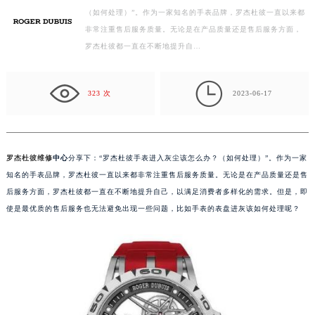
（如何处理）”。作为一家知名的手表品牌，罗杰杜彼一直以来都
徐州市鼓楼区淮海东路29号苏宁广场IFC国际金融中心写字楼35层3508室（需提前预约）
非常注重售后服务质量。无论是在产品质量还是售后服务方面，
扬州市邗江区国展路29号星耀天地写字楼1号楼18层1803室（需提前预约）
罗杰杜彼都一直在不断地提升自…
盐城市盐都区世纪大道5号盐城金融城写字楼1号楼16层1604室（需提前预约）
泰州市海陵区永定东路399号置地商务中心东塔写字楼（华润万象城）17层1706室（需提前预约）

宁波市江北区大闸南路500号来福士广场办公楼20层2009室（需提前预约）
323 次
2023-06-17
杭州市上城区钱江路1366号华润大厦写字楼A座5层503-5室（需提前预约）
金华市金东区东市南街777号金华万达广场写字楼4号楼22层2209室（需提前预约）
绍兴市越城区胜利东路379号世茂天际中心写字楼8层805室（需提前预约）
罗杰杜彼维修
中心
分享下：“罗杰杜彼手表进入灰尘该怎么办？（如何处理）”。作为一家
嘉兴市南湖区广益路705号嘉兴世界贸易中心写字楼A座13层1304室（需提前预约）
知名的手表品牌，罗杰杜彼一直以来都非常注重售后服务质量。无论是在产品质量还是售
南昌市红谷滩新区红谷中大道998号绿地双子塔（中央广场）A1座办公楼14层07室（需提前预约）
后服务方面，罗杰杜彼都一直在不断地提升自己，以满足消费者多样化的需求。但是，即
使是最优质的售后服务也无法避免出现一些问题，比如手表的表盘进灰该如何处理呢？
济南市历下区经十路11111号华润中心写字楼（万象城）15层1508室（需提前预约）
广州市天河区天河路230号万菱汇国际中心写字楼A塔7层704室（需提前预约）
广州市越秀区环市东路371-375号世界贸易中心大厦南塔写字楼15层07室（需提前预约）
深圳市罗湖区深南东路5001号华润大厦写字楼17层1701室（需提前预约）
惠州市惠城区江北文昌一路7号华贸大厦写字楼1座30层05室（需提前预约）
厦门市思明区湖滨东路95号华润大厦写字楼B座11层1104室（需提前预约）