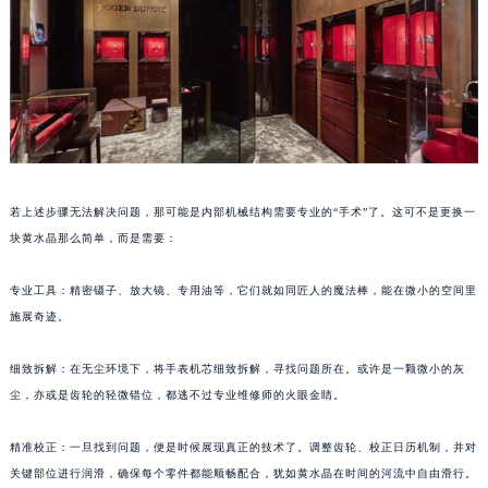
武汉市江汉区解放大道686号世界贸易大厦38层09室（需提前预约）
南宁市青秀区金湖路59号地王大厦12楼1224室（需提前预约）
合肥市蜀山区潜山路111号万象城华润大厦B座12楼03室（需提前预约）
泉州市丰泽区宝洲路729号浦西万达中心写字楼A座7楼709室（需提前预约）
青岛市南区山东路6号华润大厦B座22层04室（需提前预约）
烟台市芝罘区胜利路139号万达金融中心A座907室（需提前预约）
长春市朝阳区西安大路727号中银大厦A座(旺进大厦)18层09室（需提前预约）
若上述步骤无法解决问题，那可能是内部机械结构需要专业的“手术”了。这可不是更换一
贵阳市南明区都司高架桥路33号亨特国际金融中心14楼14D（需提前预约）
块黄水晶那么简单，而是需要：
昆明市盘龙区北京路928号同德昆明广场写字楼10层06室（需提前预约）
专业工具：精密镊子、放大镜、专用油等，它们就如同匠人的魔法棒，能在微小的空间里
石家庄市长安区中山东路39号勒泰中心写字楼B座13层07室（需提前预约）
施展奇迹。
西安市碑林区南关正街88号华侨城长安国际中心E座6楼10室（需提前预约）
海口市龙华区金贸东路5号海口华润大厦B座17层1707室（需提前预约）
细致拆解：在无尘环境下，将手表机芯细致拆解，寻找问题所在。或许是一颗微小的灰
唐山市路南区新华东道100号万达广场写字楼A座10层1002室（需提前预约）
尘，亦或是齿轮的轻微错位，都逃不过专业维修师的火眼金睛。
台州市椒江区东海大道1800号腾达中心东1幢20楼2002室（需提前预约）
精准校正：一旦找到问题，便是时候展现真正的技术了。调整齿轮、校正日历机制，并对
内蒙古自治区呼和浩特市玉泉区大学西街70号华润万象城写字楼（鄂尔多斯大厦）23层2326室（需提前预约）
关键部位进行润滑，确保每个零件都能顺畅配合，犹如黄水晶在时间的河流中自由滑行。
甘肃省兰州市七里河区西津西路16号兰州中心写字楼21层2102室（需提前预约）