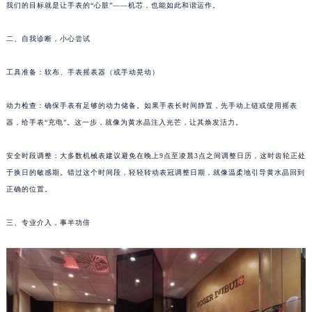
我们的目标就是让手表的“心脏”——机芯，也能如此和谐运作。
成都市锦江区人民东路6号SAC东原中心写字楼24层2406B室（需提前预约）
重庆市江北区观音桥步行街2号融恒时代广场写字楼9层902室（需提前预约）
二、自我诊断，小心尝试
长沙市芙蓉区定王台街道建湘路393号世茂环球金融中心写字楼（芙蓉广场）10层13室（需提前预约）
郑州市二七区铭功路10号华润大厦写字楼29层2905室（需提前预约）
工具准备：软布、手表摇表器（或手动晃动）
太原市迎泽区解放路15号亨得利名表服务中心（品牌授权店）3层整层（需提前预约）
动力检查：确保手表有足够的动力储备。如果手表长时间静置，先手动上链或使用摇表
沈阳市沈河区中街路137号亨得利名表服务中心（品牌授权店）1层整层（需提前预约）
器，给手表“充电”。这一步，就像为黄水晶注入光芒，让其焕发活力。
沈阳市沈河区中街路83号亨得利名表服务中心（品牌授权店）1层整层（需提前预约）
乌鲁木齐市天山区红山路26号时代广场（CCMALL）C座17层17-B（需提前预约）
安全时段调整：大多数机械表建议避免在晚上9点至凌晨3点之间调整日历，这时齿轮正处
温州市鹿城区锦绣路1067号置信广场10层1015室（需提前预约）
于换日的敏感期。错过这个时间段，轻轻转动表冠调整日期，就像温柔地引导黄水晶回到
哈尔滨市道里区友谊西路600号富力中心T2座写字楼29层03室（需提前预约）
正确的位置。
大连市中山区人民路15号国际金融大厦7层G室（需提前预约）
三、专业介入，事半功倍
佛山市禅城区季华五路57号万科金融中心C座12层1205室（需提前预约）
东莞市东城街道鸿福东路1号民盈国贸中心T1写字楼9层907室（需提前预约）
无锡市梁溪区人民中路139号恒隆广场写字楼1座11层1104室（需提前预约）
南通市崇川区工农路57号圆融广场写字楼16层1603室（需提前预约）
苏州市苏州工业园区星港街199号苏州中心办公楼C座22层08室（需提前预约）