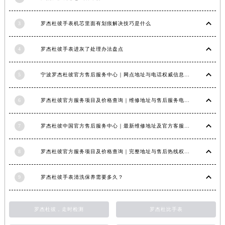
江西省九江市浔阳区浔阳路罗杰杜彼售后服务中心（需提前预约）
3
罗杰杜彼手表机芯里面有划痕解决技巧是什么
江西省南昌市红谷滩新区红谷中大道998号绿地双子塔（中央广场）A1座办公楼14层1407室罗杰杜彼售后服务中心（需提前预约）
江西省萍乡市安源区萍安北大道与康庄路交叉口罗杰杜彼售后服务中心（需提前预约）
4
罗杰杜彼手表进灰了处理办法盘点
江西省上饶市信州区滨江西路罗杰杜彼售后服务中心（需提前预约）
江西省新余市渝水区北湖西路罗杰杜彼售后服务中心（需提前预约）
5
宁波罗杰杜彼官方售后服务中心｜网点地址与电话权威信息公示（2026年6月最新）
江西省宜春市袁州区中山中路罗杰杜彼售后服务中心（需提前预约）
江西省鹰潭市月湖区胜利东路罗杰杜彼售后服务中心（需提前预约）
6
罗杰杜彼官方服务项目及价格查询｜维修地址与售后服务电话权威信息公告（2026年6月最新）
山东省德州市德城区东风中路罗杰杜彼售后服务中心（需提前预约）
山东省东营市东营区济南路罗杰杜彼售后服务中心（需提前预约）
7
罗杰杜彼中国官方售后服务中心｜最新维修地址及官方客服电话权威信息公告（2026年7月最新）
山东省济南市历下区经十路11111号华润中心写字楼（万象城）15层1508室罗杰杜彼售后服务中心（需提前预约）
山东省济宁市任城区太白楼路罗杰杜彼售后服务中心（需提前预约）
8
罗杰杜彼官方服务项目及价格查询｜完整地址与售后热线权威信息声明（2026年7月最新）
山东省莱芜市文化南路8号银座商城名表维修一楼名表维修罗杰杜彼售后服务中心（需提前预约）
9
罗杰杜彼手表清洗保养需要多久？
山东省临沂市兰山区解放路罗杰杜彼售后服务中心（需提前预约）
山东省日照市东港区烟台路罗杰杜彼售后服务中心（需提前预约）
山东省泰安市泰山区财源街道泰山大街罗杰杜彼售后服务中心（需提前预约）
罗杰杜彼，走时检测
罗杰杜比手表
山东省威海市环翠区新威海路89号振华商厦一楼名表维修罗杰杜彼售后服务中心（需提前预约）