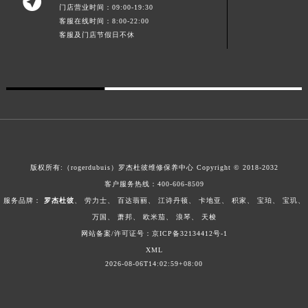

门店营业时间：09:00-19:30
广东省清远市清城区湖西路罗杰杜彼售后服务中心（需提前预约）
客服在线时间：8:00-22:00
广东省汕头市龙湖区长平路罗杰杜彼售后服务中心（需提前预约）
客服及门店节假日不休
广东省汕尾市城区香洲街道园林社区翠园街罗杰杜彼售后服务中心（需提前预约）
广东省韶关市武江区芙蓉新区与老城中心交汇处罗杰杜彼售后服务中心（需提前预约）
广东省深圳市罗湖区深南东路5001号华润大厦17层1701室罗杰杜彼售后服务中心（需提前预约）
广东省阳江市江城区东风一路罗杰杜彼售后服务中心（需提前预约）
广东省云浮市云城区金山路罗杰杜彼售后服务中心（需提前预约）
广东省湛江市赤坎区观海北路罗杰杜彼售后服务中心（需提前预约）
广东省肇庆市端州区信安大道与砚都大道交汇处罗杰杜彼售后服务中心（需提前预约）
版权所有:（rogerdubuis）罗杰杜彼维修保养中心 Copyright © 2018-2032
客户服务热线：
400-606-8509
广西壮族自治区百色市右江区中山二路罗杰杜彼售后服务中心（需提前预约）
服务品牌：
罗杰杜彼
、
劳力士
、
百达翡丽
、
江诗丹顿
、
卡地亚
、
积家
、
宝珀
、
宝玑
、
广西壮族自治区北海市海城区北京路罗杰杜彼售后服务中心（需提前预约）
万国
、
萧邦
、
欧米茄
、
浪琴
、
天梭
广西壮族自治区崇左市江州区石景林街道友谊大道与丽川路交汇处罗杰杜彼售后服务中心（需提前预约）
网站备案/许可证号：京ICP备32134412号-1
广西壮族自治区防城港市港口区金花茶大道罗杰杜彼售后服务中心（需提前预约）
XML
广西壮族自治区贵港市港北区港城街道布山大道与仙衣路交叉口罗杰杜彼售后服务中心（需提前预约）
2026-08-06T14:02:59+08:00
广西壮族自治区桂林市秀峰区红岭路罗杰杜彼售后服务中心（需提前预约）
广西壮族自治区河池市金城江区金城江街道朝阳路罗杰杜彼售后服务中心（需提前预约）