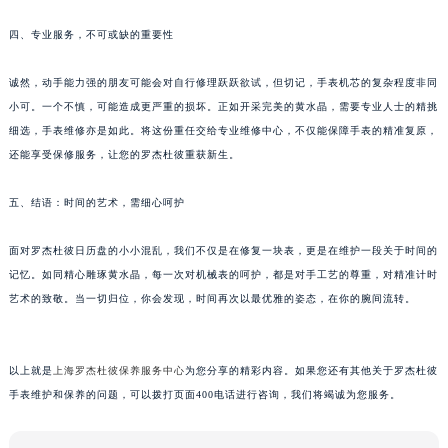
重庆市解放碑渝中区民权路28号英利国际金融中心写字楼20层01室（需提前预约）
四、专业服务，不可或缺的重要性
黑龙江省大庆市萨尔图区会战大街罗杰杜彼售后服务中心（需提前预约）
黑龙江省鹤岗市向阳区红军路罗杰杜彼售后服务中心（需提前预约）
诚然，动手能力强的朋友可能会对自行修理跃跃欲试，但切记，手表机芯的复杂程度非同
黑龙江省黑河市爱辉区中央街罗杰杜彼售后服务中心（需提前预约）
小可。一个不慎，可能造成更严重的损坏。正如开采完美的黄水晶，需要专业人士的精挑
细选，手表维修亦是如此。将这份重任交给专业维修中心，不仅能保障手表的精准复原，
黑龙江省鸡西市鸡冠区红军路罗杰杜彼售后服务中心（需提前预约）
还能享受保修服务，让您的罗杰杜彼重获新生。
黑龙江省佳木斯市向阳区长安路罗杰杜彼售后服务中心（需提前预约）
黑龙江省牡丹江市东安区太平路罗杰杜彼售后服务中心（需提前预约）
五、结语：时间的艺术，需细心呵护
黑龙江省七台河市桃山区大同街罗杰杜彼售后服务中心（需提前预约）
黑龙江省齐齐哈尔市龙沙区龙华路罗杰杜彼售后服务中心（需提前预约）
面对罗杰杜彼日历盘的小小混乱，我们不仅是在修复一块表，更是在维护一段关于时间的
黑龙江省双鸭山市尖山区新兴大街罗杰杜彼售后服务中心（需提前预约）
记忆。如同精心雕琢黄水晶，每一次对机械表的呵护，都是对手工艺的尊重，对精准计时
艺术的致敬。当一切归位，你会发现，时间再次以最优雅的姿态，在你的腕间流转。
黑龙江省绥化市北林区新华街与康庄路交叉口罗杰杜彼售后服务中心（需提前预约）
黑龙江省伊春市伊美区通河路罗杰杜彼售后服务中心（需提前预约）
吉林省白城市洮北区明仁南街罗杰杜彼售后服务中心（需提前预约）
以上就是
上海罗杰杜彼保养服务中心
为您分享的精彩内容。如果您还有其他关于罗杰杜彼
吉林省白山市浑江区浑江大街罗杰杜彼售后服务中心（需提前预约）
手表维护和保养的问题，可以拨打页面400电话进行咨询，我们将竭诚为您服务。
吉林省吉林市船营区河南街罗杰杜彼售后服务中心（需提前预约）
吉林省辽源市龙山区人民大街罗杰杜彼售后服务中心（需提前预约）