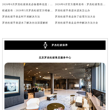
2026年6月罗杰杜彼表友必备最终信息：售后网点搬迁及新开
2026年6月官方最终发布：罗杰杜彼售后维修保养中心搬迁与新增
内蒙古自治区兴安盟市乌兰浩特市兴安大街罗杰杜彼售后服务中心（需提前预约）
权威发布：2026年5月罗杰杜彼官方维修保养服务中心搬迁及新开
罗杰杜彼手表进水进灰怎么办
山西省大同市平城区迎宾街罗杰杜彼售后服务中心（需提前预约）
罗杰杜彼手表走时不准解决方法
罗杰杜彼手表走快了处理方法大全
山西省晋城市城区黄华街罗杰杜彼售后服务中心（需提前预约）
罗杰杜彼手表进水了解决办法深度解析
罗杰杜彼手表走走停停解决方法大全
山西省晋中市榆次区顺城街罗杰杜彼售后服务中心（需提前预约）
山西省临汾市尧都区解放路罗杰杜彼售后服务中心（需提前预约）
山西省吕梁市离石区永宁中路与建设街交叉口罗杰杜彼售后服务中心（需提前预约）
罗杰杜彼保养
山西省朔州市朔城区怡西路与鄯阳西街交汇处罗杰杜彼售后服务中心（需提前预约）
山西省忻州市忻府区和平东街与七一南路交叉口罗杰杜彼售后服务中心（需提前预约）
北京罗杰杜彼售后服务中心
山西省阳泉市郊区平阳东街与新城大道交叉口罗杰杜彼售后服务中心（需提前预约）
山西省运城市盐湖区河东街罗杰杜彼售后服务中心（需提前预约）
山西省长治市潞州区英雄中路罗杰杜彼售后服务中心（需提前预约）
山西省太原市迎泽区迎泽街道解放路15号亨得利名表维修授权店3楼罗杰杜彼售后服务中心（需提前预约）
天津市和平区赤峰道136号天津国际金融中心26层2603室罗杰杜彼售后服务中心（需提前预约）
安徽省安庆市迎江区人民路罗杰杜彼售后服务中心（需提前预约）
安徽省蚌埠市蚌山区淮河路罗杰杜彼售后服务中心（需提前预约）
安徽省亳州市谯城区魏武大道罗杰杜彼售后服务中心（需提前预约）