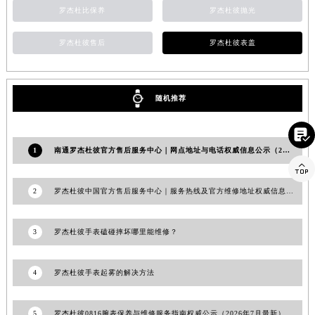
罗杰杜比保养
罗杰杜彼抛光
山东省潍坊市奎文区东风东街罗杰杜彼售后服务中心（需提前预约）
山东省枣庄市滕州市北辛路与善国路交叉口罗杰杜彼售后服务中心（需提前预约）
罗杰杜彼售后
罗杰杜彼表盖
山东省淄博市张店区金晶大道罗杰杜彼售后服务中心（需提前预约）
上海市黄浦区南京东路299号宏伊国际广场写字楼8层806室罗杰杜彼售后服务中心（需提前预约）
上海市徐汇区虹桥路3号港汇中心2座37层3705室罗杰杜彼售后服务中心（需提前预约）
随机推荐
浙江省杭州市上城区钱江路1366号华润大厦A座5层503-5室罗杰杜彼售后服务中心（需提前预约）

浙江省湖州市吴兴区劳动路罗杰杜彼售后服务中心（需提前预约）
1
南通罗杰杜彼官方售后服务中心｜网点地址与电话权威信息公示（2026年6月最新）
浙江省嘉兴市南湖区广益路705号嘉兴世界贸易中心A座13层1304室罗杰杜彼售后服务中心（需提前预约）

浙江省金华市金东区东市南街777号金华万达广场4号楼22楼2209室罗杰杜彼售后服务中心（需提前预约）
浙江省丽水市莲都区解放街罗杰杜彼售后服务中心（需提前预约）
2
罗杰杜彼中国官方售后服务中心｜服务热线及官方维修地址权威信息公告（2026年7月最新）
浙江省宁波市江北区大闸南路500号来福士广场办公楼20层2009室罗杰杜彼售后服务中心（需提前预约）
浙江省衢州市柯城区上街罗杰杜彼售后服务中心（需提前预约）
3
罗杰杜彼手表磕碰摔坏哪里能维修？
浙江省绍兴市越城区胜利东路379号世茂天际中心写字楼8层805室罗杰杜彼售后服务中心（需提前预约）
浙江省舟山市定海区解放东路罗杰杜彼售后服务中心（需提前预约）
4
罗杰杜彼手表起雾的解决方法
澳门特别行政区大堂区议事亭前地（新马路）罗杰杜彼售后服务中心（需提前预约）
澳门特别行政区风顺堂区南湾大马路罗杰杜彼售后服务中心（需提前预约）
5
罗杰杜彼0816腕表保养与维修服务指南权威公示（2026年7月最新）