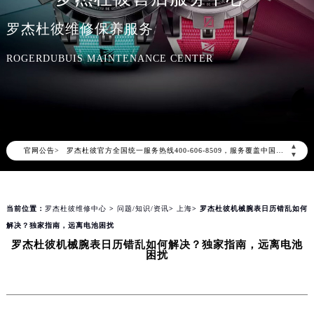
罗杰杜彼维修保养服务
ROGERDUBUIS MAINTENANCE CENTER
2026年8月罗杰杜彼中国区售后服务网络优化升级公告
2026年8月罗杰杜彼全国官方售后客户服务热线：400-606-8509
罗杰杜彼官方全国统一服务热线400-606-8509，服务覆盖中国大陆、香港、澳门、台湾全部区域（非大陆需加拨“+86”）
▲
官网公告>
2026年8月罗杰杜彼售后服务中心最新网点地址：
▼
北京市朝阳区建国门外大街甲6号华熙国际中心写字楼D座11层1102室（北京总部）（需提前预约）
北京市东城区东长安街1号东方广场写字楼W3座6层602室（需提前预约）
当前位置：
罗杰杜彼维修中心
>
问题/知识/资讯
>
上海
> 罗杰杜彼机械腕表日历错乱如何
天津市和平区赤峰道136号天津国际金融中心写字楼26层2603室（需提前预约）
解决？独家指南，远离电池困扰
上海市徐汇区虹桥路3号港汇中心写字楼2座37层3705室（需提前预约）
罗杰杜彼机械腕表日历错乱如何解决？独家指南，远离电池
上海市黄浦区南京东路299号宏伊国际广场写字楼8层806室（需提前预约）
困扰
南京市秦淮区中山南路1号（新街口）南京中心写字楼22层C1-1室（需提前预约）
常州市新北区龙锦路1590号现代传媒中心写字楼5号楼10层1008室（需提前预约）
徐州市鼓楼区淮海东路29号苏宁广场IFC国际金融中心写字楼35层3508室（需提前预约）