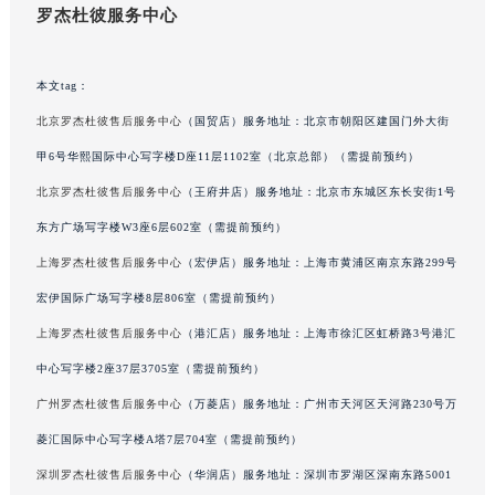
罗杰杜彼服务中心
吉林省梅河口市新华街道梅河大街罗杰杜彼售后服务中心（需提前预约）
吉林省四平市铁东区紫气大路与南九经街交汇处罗杰杜彼售后服务中心（需提前预约）
吉林省松原市宁江区五环大街罗杰杜彼售后服务中心（需提前预约）
本文tag：
吉林省通化市东昌区环通乡江南大街罗杰杜彼售后服务中心（需提前预约）
北京罗杰杜彼售后服务中心
（国贸店）服务地址：北京市朝阳区建国门外大街
吉林省延边市延吉市解放路罗杰杜彼售后服务中心（需提前预约）
甲6号华熙国际中心写字楼D座11层1102室（北京总部）（需提前预约）
辽宁省鞍山市铁东区站前街罗杰杜彼售后服务中心（需提前预约）
北京罗杰杜彼售后服务中心
（王府井店）服务地址：北京市东城区东长安街1号
辽宁省本溪市平山区胜利路罗杰杜彼售后服务中心（需提前预约）
东方广场写字楼W3座6层602室（需提前预约）
辽宁省朝阳市双塔区新华路罗杰杜彼售后服务中心（需提前预约）
上海罗杰杜彼售后服务中心
（宏伊店）服务地址：上海市黄浦区南京东路299号
辽宁省丹东市振兴区七经街罗杰杜彼售后服务中心（需提前预约）
宏伊国际广场写字楼8层806室（需提前预约）
辽宁省抚顺市新抚区东一路罗杰杜彼售后服务中心（需提前预约）
辽宁省阜新市海州区解放大街罗杰杜彼售后服务中心（需提前预约）
上海罗杰杜彼售后服务中心
（港汇店）服务地址：上海市徐汇区虹桥路3号港汇
辽宁省葫芦岛市连山区中央路罗杰杜彼售后服务中心（需提前预约）
中心写字楼2座37层3705室（需提前预约）
辽宁省锦州市古塔区中央大街罗杰杜彼售后服务中心（需提前预约）
广州罗杰杜彼售后服务中心
（万菱店）服务地址：广州市天河区天河路230号万
辽宁省辽阳市白塔区新运大街罗杰杜彼售后服务中心（需提前预约）
菱汇国际中心写字楼A塔7层704室（需提前预约）
辽宁省盘锦市兴隆台区石油大街罗杰杜彼售后服务中心（需提前预约）
深圳罗杰杜彼售后服务中心
（华润店）服务地址：深圳市罗湖区深南东路5001
辽宁省铁岭市银州区南马路罗杰杜彼售后服务中心（需提前预约）