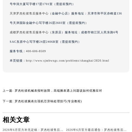
号华润大厦写字楼17层1701室（需提前预约）
辽宁省营口市站前区市府路与渤海大街交叉口罗杰杜彼售后服务中心（需提前预约）
天津罗杰杜彼售后服务中心
（金融中心店）服务地址：天津市和平区赤峰道136
辽宁省沈阳市沈河区中街路137号亨得利名表维修授权店1楼罗杰杜彼售后服务中心（需提前预约）
辽宁省沈阳市沈河区中街路83号亨得利名表维修授权店1楼罗杰杜彼售后服务中心（需提前预约）
号天津国际金融中心写字楼26层2603室（需提前预约）
北京市朝阳区建国门外大街甲6号华熙国际中心D座11层1102室罗杰杜彼售后服务中心（北京总部）（需提前预约）
成都罗杰杜彼售后服务中心
（东原店）服务地址：成都市锦江区人民东路6号
北京市东城区东长安街1号王府井东方广场W3座6层602室罗杰杜彼售后服务中心（需提前预约）
SAC东原中心写字楼24层2406B室（需提前预约）
河北省保定市竞秀区朝阳北大街北国先天下罗杰杜彼售后服务中心（需提前预约）
服务专线：
400-606-8509
内蒙古自治区阿拉善盟市左旗土尔扈特大街罗杰杜彼售后服务中心（需提前预约）
本页链接：
http://www.sjmbwxgs.com/problems/shanghai/2820.html
内蒙古自治区巴彦淖尔市临河区新华街罗杰杜彼售后服务中心（需提前预约）
内蒙古自治区包头市青山区幸福路甲3号王府井百货名表维修罗杰杜彼售后服务中心（需提前预约）
内蒙古自治区赤峰市红山区哈达街罗杰杜彼售后服务中心（需提前预约）
内蒙古自治区鄂尔多斯市东胜区伊金霍洛街罗杰杜彼售后服务中心（需提前预约）
上一篇:
罗杰杜彼机械表报时故障，高端腕表遇上问题该如何优雅应对
内蒙古自治区呼伦贝尔市海拉尔区中央街罗杰杜彼售后服务中心（需提前预约）
下一篇:
罗杰杜彼腕表出现机芯异响处理技巧(专业教程)
内蒙古自治区通辽市科尔沁区明仁大街罗杰杜彼售后服务中心（需提前预约）
内蒙古自治区乌海市海勃湾区人民南路罗杰杜彼售后服务中心（需提前预约）
相关文章
内蒙古自治区乌兰察布市集宁区恩和大街罗杰杜彼售后服务中心（需提前预约）
内蒙古自治区锡林郭勒盟市锡林浩特市光明街与额尔敦路交叉口罗杰杜彼售后服务中心（需提前预约）
2026年6月官方补充定稿：罗杰杜彼售后网点迁址与新增
2026年6月官方最后通告：罗杰杜彼售后网点迁址与新增