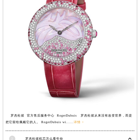
福建省三明市三元区东乾二路罗杰杜彼售后服务中心（需提前预约）
福建省漳州市龙文区步港路罗杰杜彼售后服务中心（需提前预约）
江苏省常州市新北区龙锦路1590号现代传媒中心5号楼10层1008室罗杰杜彼售后服务中心（需提前预约）
江苏省淮安市清江浦区淮海北路罗杰杜彼售后服务中心（需提前预约）
江苏省连云港市海州区通灌北路罗杰杜彼售后服务中心（需提前预约）
江苏省南京市秦淮区中山南路1号南京中心22层22-C1-C3室罗杰杜彼售后服务中心（需提前预约）
江苏省宿迁市宿城区西湖路罗杰杜彼售后服务中心（需提前预约）
江苏省泰州市海陵区永定东路399号置地商务中心东塔（华润万象城）17层1706室罗杰杜彼售后服务中心（需提前预约）
江苏省徐州市鼓楼区淮海东路29号苏宁广场IFC国际金融中心35层3508室罗杰杜彼售后服务中心（需提前预约）
江苏省盐城市盐都区世纪大道5号盐城金融城写字楼1号楼16层1604室罗杰杜彼售后服务中心（需提前预约）
江苏省扬州市邗江区国展路29号星耀天地写字楼1号楼18层1803室罗杰杜彼售后服务中心（需提前预约）
江苏省镇江市京口区中山东路罗杰杜彼售后服务中心（需提前预约）
江西省抚州市临川区赣东大道罗杰杜彼售后服务中心（需提前预约）
罗杰杜彼 官方售后服务中心 RogerDubuis 罗杰杜彼从来没有改变世界，而是
江西省赣州市章贡区文清路罗杰杜彼售后服务中心（需提前预约）
把它留给佩戴它的人。 RogerDubuis wi......
详情 >
江西省吉安市吉州区井冈山大道罗杰杜彼售后服务中心（需提前预约）
江西省景德镇市珠山区珠山中路罗杰杜彼售后服务中心（需提前预约）
2
罗杰杜彼机芯怎么看年份