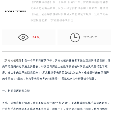
【罗杰杜彼维修】在一个风和日丽的下午，罗杰杜彼的拥有者李
扬州市邗江区国展路29号星耀天地写字楼1号楼18层1803室（需提前预约）
先生正悠闲地品着茶，目光不经意间扫过手腕上的爱表，却发现
盐城市盐都区世纪大道5号盐城金融城写字楼1号楼16层1604室（需提前预约）
日历盘上的数字仿佛被时间的旋风吹得错乱了顺序。这让李先生
泰州市海陵区永定东路399号置地商务中心东塔写字楼（华润万象城）17层1706室（需提前预约）
不禁疑惑起来：“罗杰杜彼手表日历…
宁波市江北区大闸南路500号来福士广场办公楼20层2009室（需提前预约）
杭州市上城区钱江路1366号华润大厦写字楼A座5层503-5室（需提前预约）

184 次
2025-05-23
金华市金东区东市南街777号金华万达广场写字楼4号楼22层2209室（需提前预约）
绍兴市越城区胜利东路379号世茂天际中心写字楼8层805室（需提前预约）
嘉兴市南湖区广益路705号嘉兴世界贸易中心写字楼A座13层1304室（需提前预约）
【
罗杰杜彼维修
】在一个风和日丽的下午，罗杰杜彼的拥有者李先生正悠闲地品着茶，目
南昌市红谷滩新区红谷中大道998号绿地双子塔（中央广场）A1座办公楼14层07室（需提前预约）
光不经意间扫过手腕上的爱表，却发现日历盘上的数字仿佛被时间的旋风吹得错乱了顺
济南市历下区经十路11111号华润中心写字楼（万象城）15层1508室（需提前预约）
序。这让李先生不禁疑惑起来：“罗杰杜彼手表日历盘错乱怎么办？难道是时光在跟我开
广州市天河区天河路230号万菱汇国际中心写字楼A塔7层704室（需提前预约）
的小玩笑？”别急，作为手表维修界的“老法师”，我这就来为你解开这个谜团。
广州市越秀区环市东路371-375号世界贸易中心大厦南塔写字楼15层07室（需提前预约）
深圳市罗湖区深南东路5001号华润大厦写字楼17层1701室（需提前预约）
一、初探日历错乱之谜
惠州市惠城区江北文昌一路7号华贸大厦写字楼1座30层05室（需提前预约）
首先，遇到这样的情况，我们不妨先来一场“寻根之旅”。罗杰杜彼的机械手表日历错乱，
厦门市思明区湖滨东路95号华润大厦写字楼B座11层1104室（需提前预约）
往往与手表的动力不足或调整不当有关。想象一下，黄水晶在阳光下闪耀，精准而优雅，
福州市鼓楼区五四路128-1号恒力城写字楼15层03室（需提前预约）