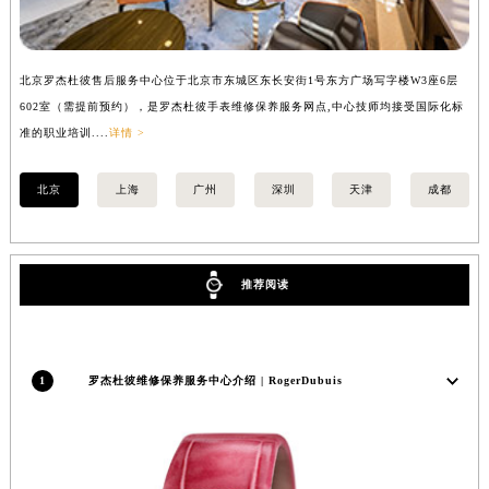
安徽省池州市贵池区长江路罗杰杜彼售后服务中心（需提前预约）
安徽省滁州市琅琊区南谯北路罗杰杜彼售后服务中心（需提前预约）
北京罗杰杜彼售后服务中心位于北京市东城区东长安街1号东方广场写字楼W3座6层
上
安徽省阜阳市颍州区颍州北路罗杰杜彼售后服务中心（需提前预约）
602室（需提前预约），是罗杰杜彼手表维修保养服务网点,中心技师均接受国际化标
室
安徽省淮北市相山区淮海路罗杰杜彼售后服务中心（需提前预约）
准的职业培训....
详情 >
职业
安徽省淮南市田家庵区国庆中路罗杰杜彼售后服务中心（需提前预约）
安徽省黄山市屯溪区黄山西路罗杰杜彼售后服务中心（需提前预约）
北京
上海
广州
深圳
天津
成都
安徽省六安市金安区解放中路罗杰杜彼售后服务中心（需提前预约）
安徽省马鞍山市雨山区湖南西路罗杰杜彼售后服务中心（需提前预约）
安徽省宿州市埇桥区人民中路罗杰杜彼售后服务中心（需提前预约）
推荐阅读
安徽省铜陵市铜官区石城大道罗杰杜彼售后服务中心（需提前预约）
安徽省芜湖市镜湖区中山路步行街罗杰杜彼售后服务中心（需提前预约）
安徽省宣城市宣州区叠嶂西路罗杰杜彼售后服务中心（需提前预约）
1
罗杰杜彼维修保养服务中心介绍 | RogerDubuis
福建省龙岩市新罗区九一南路罗杰杜彼售后服务中心（需提前预约）
福建省南平市建阳区人民西路罗杰杜彼售后服务中心（需提前预约）
福建省宁德市蕉城区天湖东路罗杰杜彼售后服务中心（需提前预约）
福建省莆田市城厢区霞林街道荔华东大道罗杰杜彼售后服务中心（需提前预约）