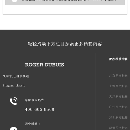
澳门特别行政区花地玛堂区关闸广场罗杰杜彼售后服务中心（需提前预约）
澳门特别行政区花王堂区大三巴商圈罗杰杜彼售后服务中心（需提前预约）
澳门特别行政区嘉模堂区官也街罗杰杜彼售后服务中心（需提前预约）
澳门省路氹城市金光大道罗杰杜彼售后服务中心（需提前预约）
澳门特别行政区望德堂区塔石广场罗杰杜彼售后服务中心（需提前预约）
轻轻滑动下方栏目探索更多精彩内容
福建省福州市鼓楼区五四路128-1号恒力城写字楼15层03室罗杰杜彼售后服务中心（需提前预约）
福建省厦门市思明区湖滨东路95号万象城华润大厦B座11层1104室罗杰杜彼售后服务中心（需提前预约）
罗杰杜彼中国
广东省潮州市潮安区新风路与潮汕路交汇处罗杰杜彼售后服务中心（需提前预约）
广东省广州市天河区天河路230号万菱汇国际中心A塔7层704室罗杰杜彼售后服务中心（需提前预约）
北京罗杰杜彼
气宇非凡,经典所在
广东省广州市越秀区环市东路371-375号世界贸易中心大厦南塔15层1507室罗杰杜彼售后服务中心（需提前预约）
Elegant, classic
上海罗杰杜彼
广东省河源市源城区越王大道罗杰杜彼售后服务中心（需提前预约）
广东省惠州市惠城区江北文昌一路7号华贸大厦1座30层3005室罗杰杜彼售后服务中心（需提前预约）
天津罗杰杜彼

总部服务热线
广东省江门市蓬江区广场西路罗杰杜彼售后服务中心（需提前预约）
广州罗杰杜彼
400-606-8509
广东省揭阳市榕城进贤门步行街罗杰杜彼售后服务中心（需提前预约）
深圳罗杰杜彼
广东省茂名市电白区水东街道迎宾大道罗杰杜彼售后服务中心（需提前预约）
营业时间：
广东省梅州市梅江区金燕大道罗杰杜彼售后服务中心（需提前预约）
成都罗杰杜彼