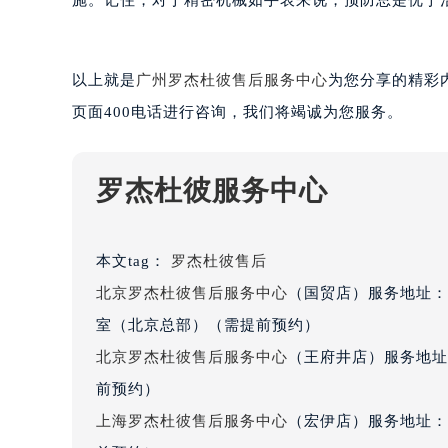
施。记住，对于精密机械如手表来说，预防总是优于
黑龙江省大庆市萨尔图区会战大街罗
黑龙江省鹤岗市向阳区红军路罗杰杜
黑龙江省黑河市爱辉区中央街罗杰杜
以上就是
广州罗杰杜彼售后服务中心
为您分享的精彩
黑龙江省鸡西市鸡冠区红军路罗杰杜
页面400电话进行咨询，我们将竭诚为您服务。
黑龙江省佳木斯市向阳区长安路罗杰
黑龙江省牡丹江市东安区太平路罗杰
黑龙江省七台河市桃山区大同街罗杰
罗杰杜彼服务中心
黑龙江省齐齐哈尔市龙沙区龙华路罗
黑龙江省双鸭山市尖山区新兴大街罗
本文tag：
罗杰杜彼售后
黑龙江省绥化市北林区新华街与康庄
北京罗杰杜彼售后服务中心
（国贸店）服务地址：
黑龙江省伊春市伊美区通河路罗杰杜
吉林省白城市洮北区明仁南街罗杰杜
室（北京总部）（需提前预约）
吉林省白山市浑江区浑江大街罗杰杜
北京罗杰杜彼售后服务中心
（王府井店）服务地址
吉林省吉林市船营区河南街罗杰杜彼
前预约）
吉林省辽源市龙山区人民大街罗杰杜
上海罗杰杜彼售后服务中心
（宏伊店）服务地址：
吉林省梅河口市新华街道梅河大街罗