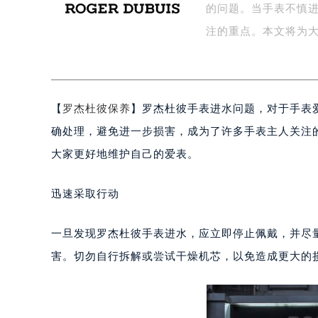
的问题。当手表不慎
盐城市盐都区世纪大道5号盐城金融城写
泰州市海陵区永定东路399号置地商
注的重点。本文将为
宁波市江北区大闸南路500号来福士广
杭州市上城区钱江路1366号华润大厦
金华市金东区东市南街777号金华万达
【
罗杰杜彼保养
】罗杰杜彼手表进水问题，对于手表
绍兴市越城区胜利东路379号世茂天
嘉兴市南湖区广益路705号嘉兴世界贸
确处理，避免进一步损害，成为了许多手表主人关注
南昌市红谷滩新区红谷中大道998号
大家更好地维护自己的爱表。
济南市历下区经十路11111号华润中
广州市天河区天河路230号万菱汇国
迅速采取行动
广州市越秀区环市东路371-375号
深圳市罗湖区深南东路5001号华润大
一旦发现罗杰杜彼手表进水，应立即停止佩戴，并尽
惠州市惠城区江北文昌一路7号华贸大
害。切勿自行拆解或尝试干燥机芯，以免造成更大的
厦门市思明区湖滨东路95号华润大厦写
福州市鼓楼区五四路128-1号恒力城
成都市锦江区人民东路6号SAC东原中