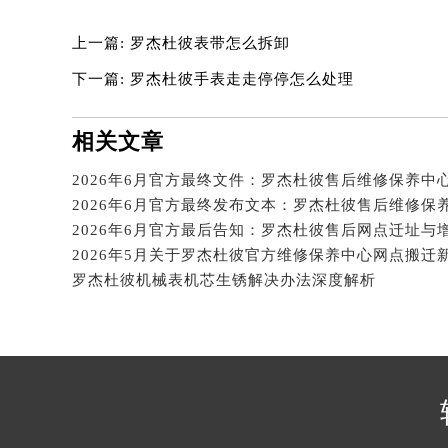
辽宁省沈阳市沈河区中街路137号亨
辽宁省沈阳市沈河区中街路83号亨
上一篇:
罗杰杜彼表带怎么拆卸
北京市朝阳区建国门外大街甲6号华熙
下一篇:
罗杰杜彼手表走走停停怎么处理
北京市东城区东长安街1号王府井东方
河北省保定市竞秀区朝阳北大街北国
相关文章
内蒙古自治区阿拉善盟市左旗土尔扈
内蒙古自治区巴彦淖尔市临河区新华
内蒙古自治区包头市青山区幸福路甲
2026年6月官方最后告知：罗杰杜彼售后网点迁址与
内蒙古自治区赤峰市红山区哈达街罗
内蒙古自治区鄂尔多斯市东胜区伊金
罗杰杜彼机械表机芯生锈解决办法深度解析
内蒙古自治区呼伦贝尔市海拉尔区中
内蒙古自治区通辽市科尔沁区明仁大
内蒙古自治区乌海市海勃湾区人民南
内蒙古自治区乌兰察布市集宁区恩和
内蒙古自治区锡林郭勒盟市锡林浩特
内蒙古自治区兴安盟市乌兰浩特市兴