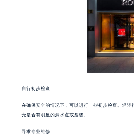
重庆市江北区观音桥步行街2号融恒时
长沙市芙蓉区定王台街道建湘路393
郑州市二七区铭功路10号华润大厦写字
太原市迎泽区解放路15号亨得利名
沈阳市沈河区中街路137号亨得利名
沈阳市沈河区中街路83号亨得利名
乌鲁木齐市天山区红山路26号时代广场
温州市鹿城区锦绣路1067号置信广场
哈尔滨市道里区友谊西路600号富力中
大连市中山区人民路15号国际金融大
佛山市禅城区季华五路57号万科金融中
自行初步检查
东莞市东城街道鸿福东路1号民盈国贸
无锡市梁溪区人民中路139号恒隆广场
在确保安全的情况下，可以进行一些初步检查。轻轻
南通市崇川区工农路57号圆融广场写字
壳是否有明显的漏水点或裂缝。
苏州市苏州工业园区星港街199号苏州
武汉市江汉区解放大道686号世界贸易
寻求专业维修