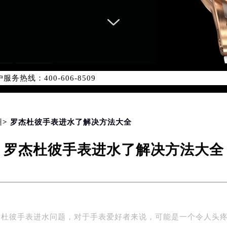
务网络优化升级公告
务热线：400-606-8509
606-8509，服务覆盖中国大陆、香港、澳门、台湾全部区域（非大
新网点地址：
国际中心写字楼D座11层1102室（北京总部）（需提前预约）
字楼W3座6层602室（需提前预约）
州
> 罗杰杜彼手表进水了解决方法大全
融中心写字楼26层2603室（需提前预约）
罗杰杜彼手表进水了解决方法大全
2座37层3705室（需提前预约）
际广场写字楼8层806室（需提前预约）
南京中心写字楼22层C1-1室（需提前预约）
中心写字楼5号楼10层1008室（需提前预约）
FC国际金融中心写字楼35层3508室（需提前预约）
杰杜彼手表进水问题，对于手表爱好者来说，可能是一个令人头
楼1号楼18层1803室（需提前预约）