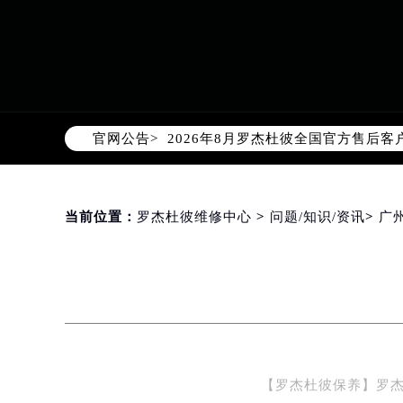
2026年8月罗杰杜彼中国区售后服
2026年8月罗杰杜彼全国官方售后客户服
官网公告>
罗杰杜彼官方全国统一服务热线400-
2026年8月罗杰杜彼售后服务中心最
北京市朝阳区建国门外大街甲6号华熙
北京市东城区东长安街1号东方广场写
当前位置：
罗杰杜彼维修中心
>
问题/知识/资讯
>
广
天津市和平区赤峰道136号天津国际金
上海市徐汇区虹桥路3号港汇中心写字楼
上海市黄浦区南京东路299号宏伊国
南京市秦淮区中山南路1号（新街口）
常州市新北区龙锦路1590号现代传媒
徐州市鼓楼区淮海东路29号苏宁广场I
【罗杰杜彼保养】罗
扬州市邗江区国展路29号星耀天地写字