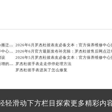
得利名表维修授权店1楼罗杰杜彼售后服务中心（需提前预约）
得利名表维修授权店1楼罗杰杜彼售后服务中心（需提前预约）
国际中心D座11层1102室罗杰杜彼售后服务中心（北京总部）
广场W3座6层602室罗杰杜彼售后服务中心（需提前预约）
先天下罗杰杜彼售后服务中心（需提前预约）
特大街罗杰杜彼售后服务中心（需提前预约）
2026年6月官方最终文件：罗杰杜彼售后维修保养中心搬迁与新增事项
街罗杰杜彼售后服务中心（需提前预约）
2026年6月官方最终发布文本：罗杰杜彼售后维修保养中心搬迁与新增事项
3号王府井百货名表维修罗杰杜彼售后服务中心（需提前预约）
增设
杰杜彼售后服务中心（需提前预约）
2026年5月关于罗杰杜彼官方维修保养中心网点搬迁新增的正式文件内容全面公开
罗杰杜彼手表走走停停处理方法
霍洛街罗杰杜彼售后服务中心（需提前预约）
罗杰杜彼手表进灰了怎么修复
央街罗杰杜彼售后服务中心（需提前预约）
街罗杰杜彼售后服务中心（需提前预约）
路罗杰杜彼售后服务中心（需提前预约）
大街罗杰杜彼售后服务中心（需提前预约）
轻轻滑动下方栏目探索更多精彩内
市光明街与额尔敦路交叉口罗杰杜彼售后服务中心（需提前预约
安大街罗杰杜彼售后服务中心（需提前预约）