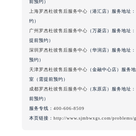
前预约）
吉林省四平市铁东区紫气大路与南九
上海罗杰杜彼售后服务中心
（港汇店）服务地址：
吉林省松原市宁江区五环大街罗杰杜
约）
吉林省通化市东昌区环通乡江南大街
吉林省延边市延吉市解放路罗杰杜彼
广州罗杰杜彼售后服务中心
（万菱店）服务地址：
辽宁省鞍山市铁东区站前街罗杰杜彼
提前预约）
辽宁省本溪市平山区胜利路罗杰杜彼
深圳罗杰杜彼售后服务中心
（华润店）服务地址：深
辽宁省朝阳市双塔区新华路罗杰杜彼
预约）
辽宁省丹东市振兴区七经街罗杰杜彼
天津罗杰杜彼售后服务中心
（金融中心店）服务地址
辽宁省抚顺市新抚区东一路罗杰杜彼
室（需提前预约）
辽宁省阜新市海州区解放大街罗杰杜
成都罗杰杜彼售后服务中心
（东原店）服务地址：成
辽宁省葫芦岛市连山区中央路罗杰杜
辽宁省锦州市古塔区中央大街罗杰杜
前预约）
辽宁省辽阳市白塔区新运大街罗杰杜
服务专线：
400-606-8509
辽宁省盘锦市兴隆台区石油大街罗杰
本页链接：
http://www.sjmbwxgs.com/problems/
辽宁省铁岭市银州区南马路罗杰杜彼
辽宁省营口市站前区市府路与渤海大