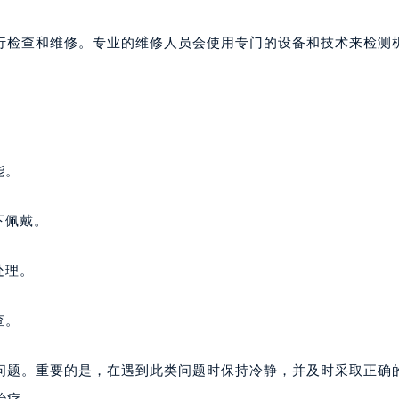
楼1224室（需提前预约）
大厦B座12楼03室（需提前预约）
行检查和维修。专业的维修人员会使用专门的设备和技术来检测
心写字楼A座7楼709室（需提前预约）
2层04室（需提前预约）
心A座907室（需提前预约）
A座(旺进大厦)18层09室（需提前预约）
国际金融中心14楼14D（需提前预约）
能。
广场写字楼10层06室（需提前预约）
心写字楼B座13层07室（需提前预约）
下佩戴。
安国际中心E座6楼10室（需提前预约）
B座17层1707室（需提前预约）
处理。
写字楼A座10层1002室（需提前预约）
心东1幢20楼2002室（需提前预约）
查。
街70号华润万象城写字楼（鄂尔多斯大厦）23层2326室（需
州中心写字楼21层2102室（需提前预约）
问题。重要的是，在遇到此类问题时保持冷静，并及时采取正确
国际金融中心写字楼20层01室（需提前预约）