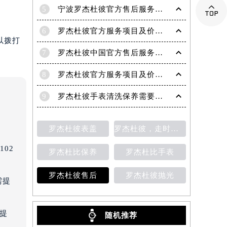

5
宁波罗杰杜彼官方售后服务中心｜网点地址与电话权威信息公示（2026年6月最新）
6
罗杰杜彼官方服务项目及价格查询｜维修地址与售后服务电话权威信息公告（2026年6月最新）
以拨打
7
罗杰杜彼中国官方售后服务中心｜最新维修地址及官方客服电话权威信息公告（2026年7月最新）
8
罗杰杜彼官方服务项目及价格查询｜完整地址与售后热线权威信息声明（2026年7月最新）
9
罗杰杜彼手表清洗保养需要多久？
罗杰杜彼表盖
罗杰杜彼，走时检测
02
罗杰杜比保养
罗杰杜比手表
罗杰杜彼售后
罗杰杜彼抛光
需提
需提
随机推荐