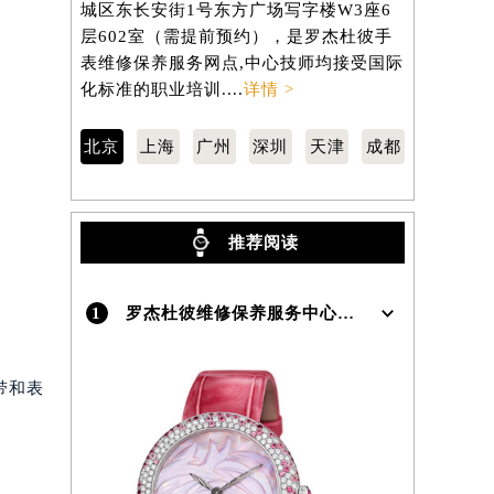
城区东长安街1号东方广场写字楼W3座6
汇区虹桥路
层602室（需提前预约），是罗杰杜彼手
3705室
）
表维修保养服务网点,中心技师均接受国际
维修保养服
化标准的职业培训....
详情 >
标准的职业培
北京
上海
广州
深圳
天津
成都
推荐阅读
1
罗杰杜彼维修保养服务中心介绍 | RogerDubuis
带和表