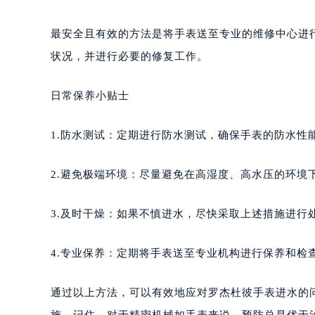
南宁市青秀区金湖路59号地王大厦12
合肥市蜀山区潜山路111号万象城华润
最安全且有效的方法是将手表送至专业的维修中心进
泉州市丰泽区宝洲路729号浦西万达中
状况，并进行必要的修复工作。
青岛市南区山东路6号华润大厦B座2
烟台市芝罘区胜利路139号万达金融中
日常保养小贴士
长春市朝阳区西安大路727号中银大厦
贵阳市南明区都司高架桥路33号亨特
1.防水测试：定期进行防水测试，确保手表的防水性
昆明市盘龙区北京路928号同德昆明
石家庄市长安区中山东路39号勒泰中
2.避免极端环境：尽量避免在高湿度、高水压的环境
西安市碑林区南关正街88号华侨城长
海口市龙华区金贸东路5号海口华润大厦
3.及时干燥：如果不慎进水，尽快采取上述措施进行
唐山市路南区新华东道100号万达广场
台州市椒江区东海大道1800号腾达中
4.专业保养：定期将手表送至专业机构进行保养和检
内蒙古自治区呼和浩特市玉泉区大学西
甘肃省兰州市七里河区西津西路16号兰
通过以上方法，可以有效地应对罗杰杜彼手表进水的
重庆市解放碑渝中区民权路28号英利