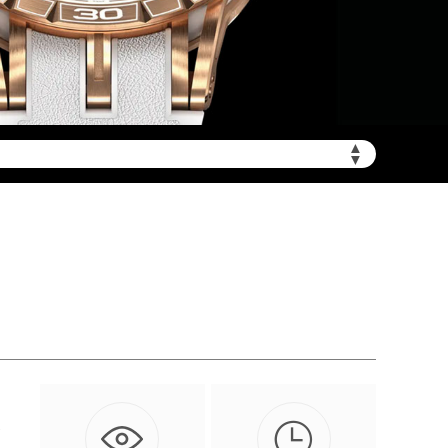
▲
陆需加拨“+86”）
▼

疼