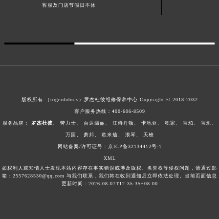
客服及门店节假日不休
澳门特别行政区风顺堂区南湾大马路罗杰杜彼售后服务中心（需提前预约）
澳门特别行政区花地玛堂区关闸广场罗杰杜彼售后服务中心（需提前预约）
澳门特别行政区花王堂区大三巴商圈罗杰杜彼售后服务中心（需提前预约）
澳门特别行政区嘉模堂区官也街罗杰杜彼售后服务中心（需提前预约）
澳门省路氹城市金光大道罗杰杜彼售后服务中心（需提前预约）
澳门特别行政区望德堂区塔石广场罗杰杜彼售后服务中心（需提前预约）
福建省福州市鼓楼区五四路128-1号恒力城写字楼15层03室罗杰杜彼售后服务中心（需提前预约）
版权所有:（rogerdubuis）罗杰杜彼维修保养中心 Copyright © 2018-2032
福建省厦门市思明区湖滨东路95号万象城华润大厦B座11层1104室罗杰杜彼售后服务中心（需提前预约）
客户服务热线：
400-606-8509
广东省潮州市潮安区新风路与潮汕路交汇处罗杰杜彼售后服务中心（需提前预约）
服务品牌：
罗杰杜彼
、
劳力士
、
百达翡丽
、
江诗丹顿
、
卡地亚
、
积家
、
宝珀
、
宝玑
、
广东省广州市天河区天河路230号万菱汇国际中心A塔7层704室罗杰杜彼售后服务中心（需提前预约）
万国
、
萧邦
、
欧米茄
、
浪琴
、
天梭
广东省广州市越秀区环市东路371-375号世界贸易中心大厦南塔15层1507室罗杰杜彼售后服务中心（需提前预约）
网站备案/许可证号：京ICP备32134412号-1
XML
广东省河源市源城区越王大道罗杰杜彼售后服务中心（需提前预约）
如权利人或知情人士发现本站内容存在事实错误或涉及版权、名誉权等侵权问题，请通过邮
广东省惠州市惠城区江北文昌一路7号华贸大厦1座30层3005室罗杰杜彼售后服务中心（需提前预约）
箱：2557628530@qq.com 与我们联系，我们将在收到通知后立即依法处理。当前页面信息
更新时间：2026-08-07T12:35:35+08:00
广东省江门市蓬江区广场西路罗杰杜彼售后服务中心（需提前预约）
广东省揭阳市榕城进贤门步行街罗杰杜彼售后服务中心（需提前预约）
广东省茂名市电白区水东街道迎宾大道罗杰杜彼售后服务中心（需提前预约）