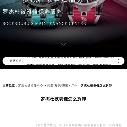
罗杰杜彼维修保养服务
ROGERDUBUIS MAINTENANCE CENTER
2026年8月罗杰杜彼中国区售后服务网络优化升级公告
2026年8月罗杰杜彼全国官方售后客户服务热线：400-606-8509
▲
官网公告>
罗杰杜彼官方全国统一服务热线400-606-8509，服务覆盖中国大陆、香港、澳门、台湾全部区域（非大陆需加拨“+86”）
▼
2026年8月罗杰杜彼售后服务中心最新网点地址：
北京市朝阳区建国门外大街甲6号华熙国际中心写字楼D座11层1102室（北京总部）（需提前预约）
北京市东城区东长安街1号东方广场写字楼W3座6层602室（需提前预约）
当前位置：
罗杰杜彼维修中心
>
问题/知识/资讯
>
广州
> 罗杰杜彼表链怎么拆卸
天津市和平区赤峰道136号天津国际金融中心写字楼26层2603室（需提前预约）
罗杰杜彼表链怎么拆卸
上海市徐汇区虹桥路3号港汇中心写字楼2座37层3705室（需提前预约）
上海市黄浦区南京东路299号宏伊国际广场写字楼8层806室（需提前预约）
南京市秦淮区中山南路1号（新街口）南京中心写字楼22层C1-1室（需提前预约）
常州市新北区龙锦路1590号现代传媒中心写字楼5号楼10层1008室（需提前预约）
【罗杰杜彼售后】在日常佩戴罗杰杜彼手表的过程中，有时可能