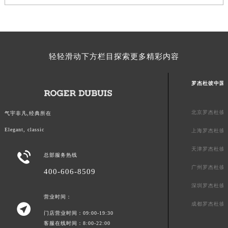
山东省威海市环翠区新威海路89号振华商厦一楼名表维修罗杰杜彼售后服务中心（需提前预约）
山东省潍坊市奎文区东风东街罗杰杜彼售后服务中心（需提前预约）
山东省枣庄市滕州市北辛路与善国路交叉口罗杰杜彼售后服务中心（需提前预约）
山东省淄博市张店区金晶大道罗杰杜彼售后服务中心（需提前预约）
轻轻滑动下方栏目探索更多精彩内容
上海市黄浦区南京东路299号宏伊国际广场写字楼8层806室罗杰杜彼售后服务中心（需提前预约）
上海市徐汇区虹桥路3号港汇中心2座37层3705室罗杰杜彼售后服务中心（需提前预约）
罗杰杜彼中国
浙江省杭州市上城区钱江路1366号华润大厦A座5层503-5室罗杰杜彼售后服务中心（需提前预约）
浙江省湖州市吴兴区劳动路罗杰杜彼售后服务中心（需提前预约）
北京罗杰杜彼
气宇非凡,经典所在
浙江省嘉兴市南湖区广益路705号嘉兴世界贸易中心A座13层1304室罗杰杜彼售后服务中心（需提前预约）
Elegant, classic
上海罗杰杜彼
浙江省金华市金东区东市南街777号金华万达广场4号楼22楼2209室罗杰杜彼售后服务中心（需提前预约）
天津罗杰杜彼
浙江省丽水市莲都区解放街罗杰杜彼售后服务中心（需提前预约）

总部服务热线
浙江省宁波市江北区大闸南路500号来福士广场办公楼20层2009室罗杰杜彼售后服务中心（需提前预约）
广州罗杰杜彼
400-606-8509
浙江省衢州市柯城区上街罗杰杜彼售后服务中心（需提前预约）
深圳罗杰杜彼
浙江省绍兴市越城区胜利东路379号世茂天际中心写字楼8层805室罗杰杜彼售后服务中心（需提前预约）
营业时间：
成都罗杰杜彼

浙江省舟山市定海区解放东路罗杰杜彼售后服务中心（需提前预约）
门店营业时间：09:00-19:30
客服在线时间：8:00-22:00
澳门特别行政区大堂区议事亭前地（新马路）罗杰杜彼售后服务中心（需提前预约）