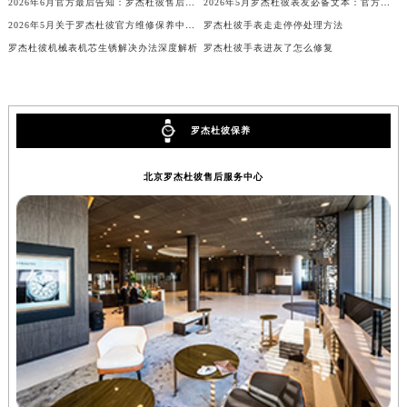
2026年6月官方最后告知：罗杰杜彼售后网点迁址与增设
2026年5月罗杰杜彼表友必备文本：官方保养维修中心搬迁及新开列表
辽宁省铁岭市银州区南马路罗杰杜彼售后服务中心（需提前预约）
2026年5月关于罗杰杜彼官方维修保养中心网点搬迁新增的正式文件内容全面公开
罗杰杜彼手表走走停停处理方法
辽宁省营口市站前区市府路与渤海大街交叉口罗杰杜彼售后服务中心（需提前预约）
罗杰杜彼机械表机芯生锈解决办法深度解析
罗杰杜彼手表进灰了怎么修复
辽宁省沈阳市沈河区中街路137号亨得利名表维修授权店1楼罗杰杜彼售后服务中心（需提前预约）
辽宁省沈阳市沈河区中街路83号亨得利名表维修授权店1楼罗杰杜彼售后服务中心（需提前预约）
北京市朝阳区建国门外大街甲6号华熙国际中心D座11层1102室罗杰杜彼售后服务中心（北京总部）（需提前预约）
罗杰杜彼保养
北京市东城区东长安街1号王府井东方广场W3座6层602室罗杰杜彼售后服务中心（需提前预约）
河北省保定市竞秀区朝阳北大街北国先天下罗杰杜彼售后服务中心（需提前预约）
北京罗杰杜彼售后服务中心
内蒙古自治区阿拉善盟市左旗土尔扈特大街罗杰杜彼售后服务中心（需提前预约）
内蒙古自治区巴彦淖尔市临河区新华街罗杰杜彼售后服务中心（需提前预约）
内蒙古自治区包头市青山区幸福路甲3号王府井百货名表维修罗杰杜彼售后服务中心（需提前预约）
内蒙古自治区赤峰市红山区哈达街罗杰杜彼售后服务中心（需提前预约）
内蒙古自治区鄂尔多斯市东胜区伊金霍洛街罗杰杜彼售后服务中心（需提前预约）
内蒙古自治区呼伦贝尔市海拉尔区中央街罗杰杜彼售后服务中心（需提前预约）
内蒙古自治区通辽市科尔沁区明仁大街罗杰杜彼售后服务中心（需提前预约）
内蒙古自治区乌海市海勃湾区人民南路罗杰杜彼售后服务中心（需提前预约）
内蒙古自治区乌兰察布市集宁区恩和大街罗杰杜彼售后服务中心（需提前预约）