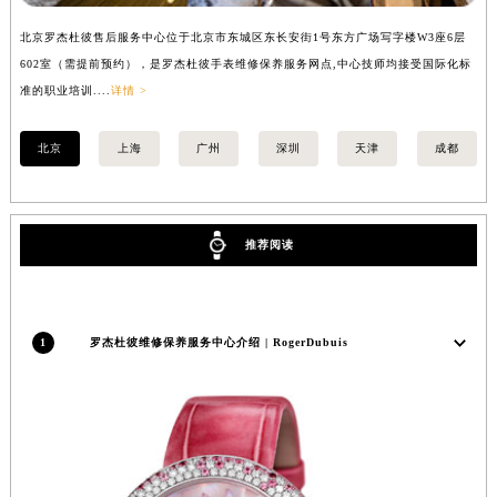
内蒙古自治区锡林郭勒盟市锡林浩特市光明街与额尔敦路交叉口罗杰杜彼售后服务中心（需提前预约）
北京罗杰杜彼售后服务中心位于北京市东城区东长安街1号东方广场写字楼W3座6层
上
内蒙古自治区兴安盟市乌兰浩特市兴安大街罗杰杜彼售后服务中心（需提前预约）
602室（需提前预约），是罗杰杜彼手表维修保养服务网点,中心技师均接受国际化标
室
山西省大同市平城区迎宾街罗杰杜彼售后服务中心（需提前预约）
准的职业培训....
详情 >
职业
山西省晋城市城区黄华街罗杰杜彼售后服务中心（需提前预约）
山西省晋中市榆次区顺城街罗杰杜彼售后服务中心（需提前预约）
北京
上海
广州
深圳
天津
成都
山西省临汾市尧都区解放路罗杰杜彼售后服务中心（需提前预约）
山西省吕梁市离石区永宁中路与建设街交叉口罗杰杜彼售后服务中心（需提前预约）
山西省朔州市朔城区怡西路与鄯阳西街交汇处罗杰杜彼售后服务中心（需提前预约）
推荐阅读
山西省忻州市忻府区和平东街与七一南路交叉口罗杰杜彼售后服务中心（需提前预约）
山西省阳泉市郊区平阳东街与新城大道交叉口罗杰杜彼售后服务中心（需提前预约）
山西省运城市盐湖区河东街罗杰杜彼售后服务中心（需提前预约）
1
罗杰杜彼维修保养服务中心介绍 | RogerDubuis
山西省长治市潞州区英雄中路罗杰杜彼售后服务中心（需提前预约）
山西省太原市迎泽区迎泽街道解放路15号亨得利名表维修授权店3楼罗杰杜彼售后服务中心（需提前预约）
天津市和平区赤峰道136号天津国际金融中心26层2603室罗杰杜彼售后服务中心（需提前预约）
安徽省安庆市迎江区人民路罗杰杜彼售后服务中心（需提前预约）
安徽省蚌埠市蚌山区淮河路罗杰杜彼售后服务中心（需提前预约）