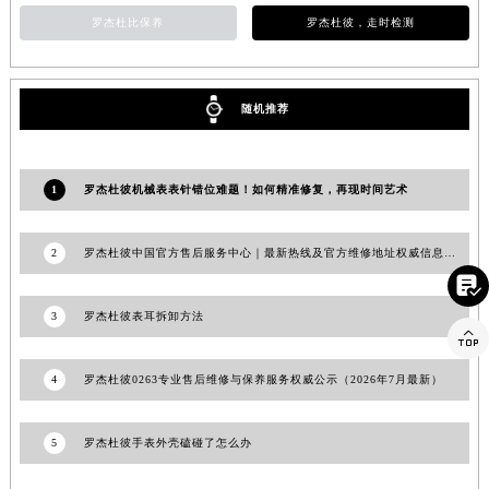
江西省景德镇市珠山区珠山中路罗杰杜彼售后服务中心（需提前预约）
罗杰杜比保养
罗杰杜彼，走时检测
江西省九江市浔阳区浔阳路罗杰杜彼售后服务中心（需提前预约）
江西省南昌市红谷滩新区红谷中大道998号绿地双子塔（中央广场）A1座办公楼14层1407室罗杰杜彼售后服务中心（需提前预约）
随机推荐
江西省萍乡市安源区萍安北大道与康庄路交叉口罗杰杜彼售后服务中心（需提前预约）
江西省上饶市信州区滨江西路罗杰杜彼售后服务中心（需提前预约）
江西省新余市渝水区北湖西路罗杰杜彼售后服务中心（需提前预约）
1
罗杰杜彼机械表表针错位难题！如何精准修复，再现时间艺术
江西省宜春市袁州区中山中路罗杰杜彼售后服务中心（需提前预约）
江西省鹰潭市月湖区胜利东路罗杰杜彼售后服务中心（需提前预约）
2
罗杰杜彼中国官方售后服务中心｜最新热线及官方维修地址权威信息通知（2026年7月最新）
山东省德州市德城区东风中路罗杰杜彼售后服务中心（需提前预约）

山东省东营市东营区济南路罗杰杜彼售后服务中心（需提前预约）
3
罗杰杜彼表耳拆卸方法
山东省济南市历下区经十路11111号华润中心写字楼（万象城）15层1508室罗杰杜彼售后服务中心（需提前预约）

山东省济宁市任城区太白楼路罗杰杜彼售后服务中心（需提前预约）
4
罗杰杜彼0263专业售后维修与保养服务权威公示（2026年7月最新）
山东省莱芜市文化南路8号银座商城名表维修一楼名表维修罗杰杜彼售后服务中心（需提前预约）
山东省临沂市兰山区解放路罗杰杜彼售后服务中心（需提前预约）
5
罗杰杜彼手表外壳磕碰了怎么办
山东省日照市东港区烟台路罗杰杜彼售后服务中心（需提前预约）
山东省泰安市泰山区财源街道泰山大街罗杰杜彼售后服务中心（需提前预约）