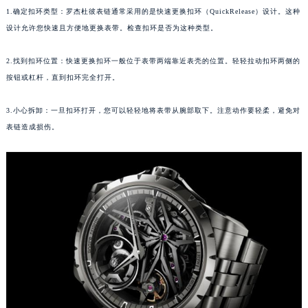
1.确定扣环类型：罗杰杜彼表链通常采用的是快速更换扣环（QuickRelease）设计。这种
福州市鼓楼区五四路128-1号恒力城写字楼15层03室（需提前预约）
设计允许您快速且方便地更换表带。检查扣环是否为这种类型。
成都市锦江区人民东路6号SAC东原中心写字楼24层2406B室（需提前预约）
重庆市江北区观音桥步行街2号融恒时代广场写字楼9层902室（需提前预约）
2.找到扣环位置：快速更换扣环一般位于表带两端靠近表壳的位置。轻轻拉动扣环两侧的
长沙市芙蓉区定王台街道建湘路393号世茂环球金融中心写字楼（芙蓉广场）10层13室（需提前预约）
按钮或杠杆，直到扣环完全打开。
郑州市二七区铭功路10号华润大厦写字楼29层2905室（需提前预约）
太原市迎泽区解放路15号亨得利名表服务中心（品牌授权店）3层整层（需提前预约）
3.小心拆卸：一旦扣环打开，您可以轻轻地将表带从腕部取下。注意动作要轻柔，避免对
表链造成损伤。
沈阳市沈河区中街路137号亨得利名表服务中心（品牌授权店）1层整层（需提前预约）
沈阳市沈河区中街路83号亨得利名表服务中心（品牌授权店）1层整层（需提前预约）
乌鲁木齐市天山区红山路26号时代广场（CCMALL）C座17层17-B（需提前预约）
温州市鹿城区锦绣路1067号置信广场10层1015室（需提前预约）
哈尔滨市道里区友谊西路600号富力中心T2座写字楼29层03室（需提前预约）
大连市中山区人民路15号国际金融大厦7层G室（需提前预约）
佛山市禅城区季华五路57号万科金融中心C座12层1205室（需提前预约）
东莞市东城街道鸿福东路1号民盈国贸中心T1写字楼9层907室（需提前预约）
无锡市梁溪区人民中路139号恒隆广场写字楼1座11层1104室（需提前预约）
南通市崇川区工农路57号圆融广场写字楼16层1603室（需提前预约）