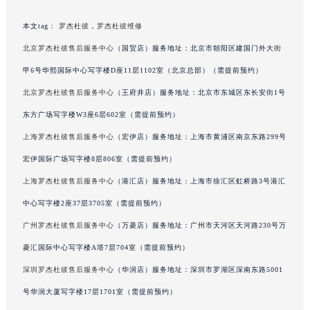
甘肃省兰州市七里河区西津西路16号兰州中心写字楼21层2102室（需提前预约）
本文tag：
罗杰杜彼
，
罗杰杜彼维修
重庆市解放碑渝中区民权路28号英利国际金融中心写字楼20层01室（需提前预约）
北京罗杰杜彼售后服务中心
（国贸店）服务地址：北京市朝阳区建国门外大街
黑龙江省大庆市萨尔图区会战大街罗杰杜彼售后服务中心（需提前预约）
甲6号华熙国际中心写字楼D座11层1102室（北京总部）（需提前预约）
黑龙江省鹤岗市向阳区红军路罗杰杜彼售后服务中心（需提前预约）
黑龙江省黑河市爱辉区中央街罗杰杜彼售后服务中心（需提前预约）
北京罗杰杜彼售后服务中心
（王府井店）服务地址：北京市东城区东长安街1号
黑龙江省鸡西市鸡冠区红军路罗杰杜彼售后服务中心（需提前预约）
东方广场写字楼W3座6层602室（需提前预约）
黑龙江省佳木斯市向阳区长安路罗杰杜彼售后服务中心（需提前预约）
上海罗杰杜彼售后服务中心
（宏伊店）服务地址：上海市黄浦区南京东路299号
黑龙江省牡丹江市东安区太平路罗杰杜彼售后服务中心（需提前预约）
宏伊国际广场写字楼8层806室（需提前预约）
黑龙江省七台河市桃山区大同街罗杰杜彼售后服务中心（需提前预约）
上海罗杰杜彼售后服务中心
（港汇店）服务地址：上海市徐汇区虹桥路3号港汇
黑龙江省齐齐哈尔市龙沙区龙华路罗杰杜彼售后服务中心（需提前预约）
中心写字楼2座37层3705室（需提前预约）
黑龙江省双鸭山市尖山区新兴大街罗杰杜彼售后服务中心（需提前预约）
广州罗杰杜彼售后服务中心
（万菱店）服务地址：广州市天河区天河路230号万
黑龙江省绥化市北林区新华街与康庄路交叉口罗杰杜彼售后服务中心（需提前预约）
黑龙江省伊春市伊美区通河路罗杰杜彼售后服务中心（需提前预约）
菱汇国际中心写字楼A塔7层704室（需提前预约）
吉林省白城市洮北区明仁南街罗杰杜彼售后服务中心（需提前预约）
深圳罗杰杜彼售后服务中心
（华润店）服务地址：深圳市罗湖区深南东路5001
吉林省白山市浑江区浑江大街罗杰杜彼售后服务中心（需提前预约）
号华润大厦写字楼17层1701室（需提前预约）
吉林省吉林市船营区河南街罗杰杜彼售后服务中心（需提前预约）