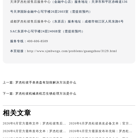
天津罗杰杜彼售后服务中心
（金融中心店）服务地址：天津市和平区赤峰道136
吉林省辽源市龙山区人民大街罗杰杜彼售后服务中心（需提前预约）
号天津国际金融中心写字楼26层2603室（需提前预约）
吉林省梅河口市新华街道梅河大街罗杰杜彼售后服务中心（需提前预约）
成都罗杰杜彼售后服务中心
（东原店）服务地址：成都市锦江区人民东路6号
吉林省四平市铁东区紫气大路与南九经街交汇处罗杰杜彼售后服务中心（需提前预约）
SAC东原中心写字楼24层2406B室（需提前预约）
吉林省松原市宁江区五环大街罗杰杜彼售后服务中心（需提前预约）
吉林省通化市东昌区环通乡江南大街罗杰杜彼售后服务中心（需提前预约）
服务专线：
400-606-8509
吉林省延边市延吉市解放路罗杰杜彼售后服务中心（需提前预约）
本页链接：
http://www.sjmbwxgs.com/problems/guangzhou/3129.html
辽宁省鞍山市铁东区站前街罗杰杜彼售后服务中心（需提前预约）
辽宁省本溪市平山区胜利路罗杰杜彼售后服务中心（需提前预约）
辽宁省朝阳市双塔区新华路罗杰杜彼售后服务中心（需提前预约）
上一篇:
罗杰杜彼手表表盘有划痕解决方法是什么
辽宁省丹东市振兴区七经街罗杰杜彼售后服务中心（需提前预约）
辽宁省抚顺市新抚区东一路罗杰杜彼售后服务中心（需提前预约）
下一篇:
罗杰杜彼机械表机芯生锈处理方法是什么
辽宁省阜新市海州区解放大街罗杰杜彼售后服务中心（需提前预约）
辽宁省葫芦岛市连山区中央路罗杰杜彼售后服务中心（需提前预约）
相关文章
辽宁省锦州市古塔区中央大街罗杰杜彼售后服务中心（需提前预约）
2026年6月官方最终文件：罗杰杜彼售后维修保养中心搬迁与新增事项
2026年6月罗杰杜彼表友必备文本：官方保养维修中心搬迁及新开列表发布
辽宁省辽阳市白塔区新运大街罗杰杜彼售后服务中心（需提前预约）
2026年6月官方最终发布文本：罗杰杜彼售后维修保养中心搬迁与新增事项
2026年6月官方最新发布补充辑：罗杰杜彼售后网点迁址与新设
辽宁省盘锦市兴隆台区石油大街罗杰杜彼售后服务中心（需提前预约）