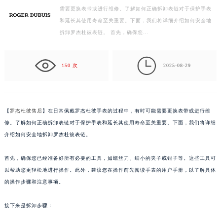
需要更换表带或进行维修。了解如何正确拆卸表链对于保护手表
徐州市鼓楼区淮海东路29号苏宁广场IFC国际金融中心写字楼35层3508室（需提前预约）
和延长其使用寿命至关重要。下面，我们将详细介绍如何安全地
扬州市邗江区国展路29号星耀天地写字楼1号楼18层1803室（需提前预约）
拆卸罗杰杜彼表链。 首先，确保您…
盐城市盐都区世纪大道5号盐城金融城写字楼1号楼16层1604室（需提前预约）
泰州市海陵区永定东路399号置地商务中心东塔写字楼（华润万象城）17层1706室（需提前预约）

宁波市江北区大闸南路500号来福士广场办公楼20层2009室（需提前预约）
150 次
2025-08-29
杭州市上城区钱江路1366号华润大厦写字楼A座5层503-5室（需提前预约）
金华市金东区东市南街777号金华万达广场写字楼4号楼22层2209室（需提前预约）
绍兴市越城区胜利东路379号世茂天际中心写字楼8层805室（需提前预约）
【
罗杰杜彼售后
】在日常佩戴罗杰杜彼手表的过程中，有时可能需要更换表带或进行维
嘉兴市南湖区广益路705号嘉兴世界贸易中心写字楼A座13层1304室（需提前预约）
修。了解如何正确拆卸表链对于保护手表和延长其使用寿命至关重要。下面，我们将详细
南昌市红谷滩新区红谷中大道998号绿地双子塔（中央广场）A1座办公楼14层07室（需提前预约）
介绍如何安全地拆卸罗杰杜彼表链。
济南市历下区经十路11111号华润中心写字楼（万象城）15层1508室（需提前预约）
首先，确保您已经准备好所有必要的工具，如螺丝刀、细小的夹子或钳子等。这些工具可
广州市天河区天河路230号万菱汇国际中心写字楼A塔7层704室（需提前预约）
以帮助您更轻松地进行操作。此外，建议您在操作前先阅读手表的用户手册，以了解具体
广州市越秀区环市东路371-375号世界贸易中心大厦南塔写字楼15层07室（需提前预约）
的操作步骤和注意事项。
深圳市罗湖区深南东路5001号华润大厦写字楼17层1701室（需提前预约）
惠州市惠城区江北文昌一路7号华贸大厦写字楼1座30层05室（需提前预约）
接下来是拆卸步骤：
厦门市思明区湖滨东路95号华润大厦写字楼B座11层1104室（需提前预约）