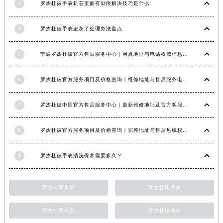
3
罗杰杜彼手表机芯里面有划痕解决技巧是什么
福建省莆田市城厢区霞林街道荔华东大道罗杰杜彼售后服务中心（需提前预约）
福建省三明市三元区东乾二路罗杰杜彼售后服务中心（需提前预约）
4
罗杰杜彼手表进灰了处理办法盘点
福建省漳州市龙文区步港路罗杰杜彼售后服务中心（需提前预约）
江苏省常州市新北区龙锦路1590号现代传媒中心5号楼10层1008室罗杰杜彼售后服务中心（需提前预约）
5
宁波罗杰杜彼官方售后服务中心｜网点地址与电话权威信息公示（2026年6月最新）
江苏省淮安市清江浦区淮海北路罗杰杜彼售后服务中心（需提前预约）
江苏省连云港市海州区通灌北路罗杰杜彼售后服务中心（需提前预约）
6
罗杰杜彼官方服务项目及价格查询｜维修地址与售后服务电话权威信息公告（2026年6月最新）
江苏省南京市秦淮区中山南路1号南京中心22层22-C1-C3室罗杰杜彼售后服务中心（需提前预约）
7
罗杰杜彼中国官方售后服务中心｜最新维修地址及官方客服电话权威信息公告（2026年7月最新）
江苏省宿迁市宿城区西湖路罗杰杜彼售后服务中心（需提前预约）
江苏省泰州市海陵区永定东路399号置地商务中心东塔（华润万象城）17层1706室罗杰杜彼售后服务中心（需提前预约）
8
罗杰杜彼官方服务项目及价格查询｜完整地址与售后热线权威信息声明（2026年7月最新）
江苏省徐州市鼓楼区淮海东路29号苏宁广场IFC国际金融中心35层3508室罗杰杜彼售后服务中心（需提前预约）
江苏省盐城市盐都区世纪大道5号盐城金融城写字楼1号楼16层1604室罗杰杜彼售后服务中心（需提前预约）
9
罗杰杜彼手表清洗保养需要多久？
江苏省扬州市邗江区国展路29号星耀天地写字楼1号楼18层1803室罗杰杜彼售后服务中心（需提前预约）
江苏省镇江市京口区中山东路罗杰杜彼售后服务中心（需提前预约）
罗杰杜彼售后
罗杰杜比手表
江西省抚州市临川区赣东大道罗杰杜彼售后服务中心（需提前预约）
江西省赣州市章贡区文清路罗杰杜彼售后服务中心（需提前预约）
罗杰杜彼表盖
罗杰杜彼抛光
江西省吉安市吉州区井冈山大道罗杰杜彼售后服务中心（需提前预约）