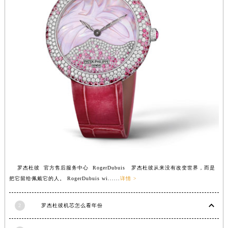
安徽省亳州市谯城区魏武大道罗杰杜彼售后服务中心（需提前预约）
安徽省池州市贵池区长江路罗杰杜彼售后服务中心（需提前预约）
安徽省滁州市琅琊区南谯北路罗杰杜彼售后服务中心（需提前预约）
安徽省阜阳市颍州区颍州北路罗杰杜彼售后服务中心（需提前预约）
安徽省淮北市相山区淮海路罗杰杜彼售后服务中心（需提前预约）
安徽省淮南市田家庵区国庆中路罗杰杜彼售后服务中心（需提前预约）
安徽省黄山市屯溪区黄山西路罗杰杜彼售后服务中心（需提前预约）
安徽省六安市金安区解放中路罗杰杜彼售后服务中心（需提前预约）
安徽省马鞍山市雨山区湖南西路罗杰杜彼售后服务中心（需提前预约）
安徽省宿州市埇桥区人民中路罗杰杜彼售后服务中心（需提前预约）
安徽省铜陵市铜官区石城大道罗杰杜彼售后服务中心（需提前预约）
安徽省芜湖市镜湖区中山路步行街罗杰杜彼售后服务中心（需提前预约）
罗杰杜彼 官方售后服务中心 RogerDubuis 罗杰杜彼从来没有改变世界，而是
把它留给佩戴它的人。 RogerDubuis wi......
详情 >
安徽省宣城市宣州区叠嶂西路罗杰杜彼售后服务中心（需提前预约）
福建省龙岩市新罗区九一南路罗杰杜彼售后服务中心（需提前预约）
2
罗杰杜彼机芯怎么看年份
福建省南平市建阳区人民西路罗杰杜彼售后服务中心（需提前预约）
福建省宁德市蕉城区天湖东路罗杰杜彼售后服务中心（需提前预约）