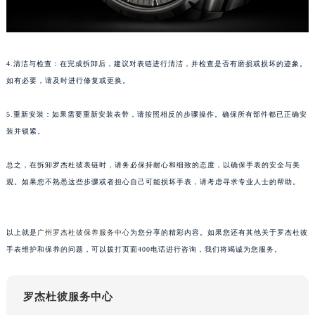
苏州市苏州工业园区星港街199号苏州中心办公楼C座22层08室（需提前预约）
武汉市江汉区解放大道686号世界贸易大厦38层09室（需提前预约）
南宁市青秀区金湖路59号地王大厦12楼1224室（需提前预约）
4.清洁与检查：在完成拆卸后，建议对表链进行清洁，并检查是否有磨损或损坏的迹象。
合肥市蜀山区潜山路111号万象城华润大厦B座12楼03室（需提前预约）
如有必要，请及时进行修复或更换。
泉州市丰泽区宝洲路729号浦西万达中心写字楼A座7楼709室（需提前预约）
青岛市南区山东路6号华润大厦B座22层04室（需提前预约）
5.重新安装：如果需要重新安装表带，请按照相反的步骤操作。确保所有部件都已正确安
装并锁紧。
烟台市芝罘区胜利路139号万达金融中心A座907室（需提前预约）
长春市朝阳区西安大路727号中银大厦A座(旺进大厦)18层09室（需提前预约）
总之，在拆卸罗杰杜彼表链时，请务必保持耐心和细致的态度，以确保手表的安全与美
贵阳市南明区都司高架桥路33号亨特国际金融中心14楼14D（需提前预约）
观。如果您不熟悉这些步骤或者担心自己可能损坏手表，请考虑寻求专业人士的帮助。
昆明市盘龙区北京路928号同德昆明广场写字楼10层06室（需提前预约）
石家庄市长安区中山东路39号勒泰中心写字楼B座13层07室（需提前预约）
西安市碑林区南关正街88号华侨城长安国际中心E座6楼10室（需提前预约）
以上就是
广州罗杰杜彼保养服务中心
为您分享的精彩内容。如果您还有其他关于罗杰杜彼
手表维护和保养的问题，可以拨打页面400电话进行咨询，我们将竭诚为您服务。
海口市龙华区金贸东路5号海口华润大厦B座17层1707室（需提前预约）
唐山市路南区新华东道100号万达广场写字楼A座10层1002室（需提前预约）
台州市椒江区东海大道1800号腾达中心东1幢20楼2002室（需提前预约）
罗杰杜彼服务中心
内蒙古自治区呼和浩特市玉泉区大学西街70号华润万象城写字楼（鄂尔多斯大厦）23层2326室（需提前预约）