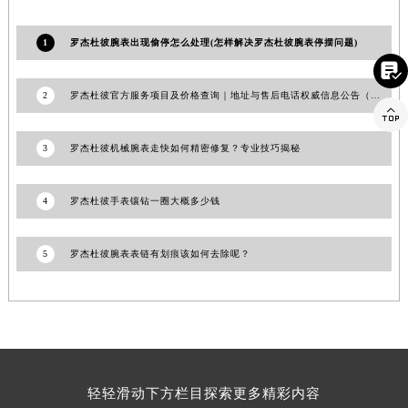
山东省威海市环翠区新威海路89号振华商厦一楼名表维修罗杰杜彼售后服务中心（需提前预约）
山东省潍坊市奎文区东风东街罗杰杜彼售后服务中心（需提前预约）
1
罗杰杜彼腕表出现偷停怎么处理(怎样解决罗杰杜彼腕表停摆问题)

山东省枣庄市滕州市北辛路与善国路交叉口罗杰杜彼售后服务中心（需提前预约）
山东省淄博市张店区金晶大道罗杰杜彼售后服务中心（需提前预约）
2
罗杰杜彼官方服务项目及价格查询｜地址与售后电话权威信息公告（2026年7月最新）

上海市黄浦区南京东路299号宏伊国际广场写字楼8层806室罗杰杜彼售后服务中心（需提前预约）
上海市徐汇区虹桥路3号港汇中心2座37层3705室罗杰杜彼售后服务中心（需提前预约）
3
罗杰杜彼机械腕表走快如何精密修复？专业技巧揭秘
浙江省杭州市上城区钱江路1366号华润大厦A座5层503-5室罗杰杜彼售后服务中心（需提前预约）
浙江省湖州市吴兴区劳动路罗杰杜彼售后服务中心（需提前预约）
4
罗杰杜彼手表镶钻一圈大概多少钱
浙江省嘉兴市南湖区广益路705号嘉兴世界贸易中心A座13层1304室罗杰杜彼售后服务中心（需提前预约）
浙江省金华市金东区东市南街777号金华万达广场4号楼22楼2209室罗杰杜彼售后服务中心（需提前预约）
5
罗杰杜彼腕表表链有划痕该如何去除呢？
浙江省丽水市莲都区解放街罗杰杜彼售后服务中心（需提前预约）
浙江省宁波市江北区大闸南路500号来福士广场办公楼20层2009室罗杰杜彼售后服务中心（需提前预约）
浙江省衢州市柯城区上街罗杰杜彼售后服务中心（需提前预约）
浙江省绍兴市越城区胜利东路379号世茂天际中心写字楼8层805室罗杰杜彼售后服务中心（需提前预约）
浙江省舟山市定海区解放东路罗杰杜彼售后服务中心（需提前预约）
轻轻滑动下方栏目探索更多精彩内容
澳门特别行政区大堂区议事亭前地（新马路）罗杰杜彼售后服务中心（需提前预约）