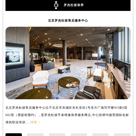
罗杰杜彼保养
内蒙古自治区锡林郭勒盟市锡林浩特市光明街与额尔敦路交叉口罗杰杜彼售后服务中心（需提前预约）
内蒙古自治区兴安盟市乌兰浩特市兴安大街罗杰杜彼售后服务中心（需提前预约）
北京罗杰杜彼售后服务中心
山西省大同市平城区迎宾街罗杰杜彼售后服务中心（需提前预约）
山西省晋城市城区黄华街罗杰杜彼售后服务中心（需提前预约）
山西省晋中市榆次区顺城街罗杰杜彼售后服务中心（需提前预约）
山西省临汾市尧都区解放路罗杰杜彼售后服务中心（需提前预约）
山西省吕梁市离石区永宁中路与建设街交叉口罗杰杜彼售后服务中心（需提前预约）
山西省朔州市朔城区怡西路与鄯阳西街交汇处罗杰杜彼售后服务中心（需提前预约）
山西省忻州市忻府区和平东街与七一南路交叉口罗杰杜彼售后服务中心（需提前预约）
山西省阳泉市郊区平阳东街与新城大道交叉口罗杰杜彼售后服务中心（需提前预约）
山西省运城市盐湖区河东街罗杰杜彼售后服务中心（需提前预约）
山西省长治市潞州区英雄中路罗杰杜彼售后服务中心（需提前预约）
北京罗杰杜彼售后服务中心位于北京市东城区东长安街1号东方广场写字楼W3座6层
上
山西省太原市迎泽区迎泽街道解放路15号亨得利名表维修授权店3楼罗杰杜彼售后服务中心（需提前预约）
602室（需提前预约），是罗杰杜彼手表维修保养服务网点,中心技师均接受国际化标
室
天津市和平区赤峰道136号天津国际金融中心26层2603室罗杰杜彼售后服务中心（需提前预约）
准的职业培训....
详情 >
职业
安徽省安庆市迎江区人民路罗杰杜彼售后服务中心（需提前预约）
安徽省蚌埠市蚌山区淮河路罗杰杜彼售后服务中心（需提前预约）