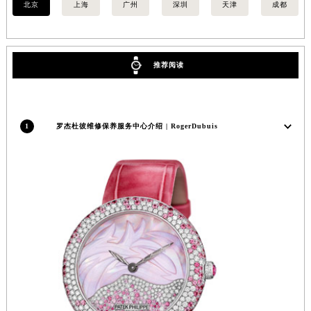
北京
上海
广州
深圳
天津
成都
安徽省亳州市谯城区魏武大道罗杰杜彼售后服务中心（需提前预约）
安徽省池州市贵池区长江路罗杰杜彼售后服务中心（需提前预约）
安徽省滁州市琅琊区南谯北路罗杰杜彼售后服务中心（需提前预约）
推荐阅读
安徽省阜阳市颍州区颍州北路罗杰杜彼售后服务中心（需提前预约）
安徽省淮北市相山区淮海路罗杰杜彼售后服务中心（需提前预约）
安徽省淮南市田家庵区国庆中路罗杰杜彼售后服务中心（需提前预约）
1
罗杰杜彼维修保养服务中心介绍 | RogerDubuis
安徽省黄山市屯溪区黄山西路罗杰杜彼售后服务中心（需提前预约）
安徽省六安市金安区解放中路罗杰杜彼售后服务中心（需提前预约）
安徽省马鞍山市雨山区湖南西路罗杰杜彼售后服务中心（需提前预约）
安徽省宿州市埇桥区人民中路罗杰杜彼售后服务中心（需提前预约）
安徽省铜陵市铜官区石城大道罗杰杜彼售后服务中心（需提前预约）
安徽省芜湖市镜湖区中山路步行街罗杰杜彼售后服务中心（需提前预约）
安徽省宣城市宣州区叠嶂西路罗杰杜彼售后服务中心（需提前预约）
福建省龙岩市新罗区九一南路罗杰杜彼售后服务中心（需提前预约）
福建省南平市建阳区人民西路罗杰杜彼售后服务中心（需提前预约）
福建省宁德市蕉城区天湖东路罗杰杜彼售后服务中心（需提前预约）