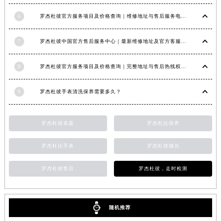
江西省景德镇市珠山区珠山中路罗杰杜彼售后服务中心（需提前预约）
6
罗杰杜彼官方服务项目及价格查询｜维修地址与售后服务电话权威信息公告（2026年6月最新）
江西省九江市浔阳区浔阳路罗杰杜彼售后服务中心（需提前预约）
江西省南昌市红谷滩新区红谷中大道998号绿地双子塔（中央广场）A1座办公楼14层1407室罗杰杜彼售后服务中心（需提前预约）
7
罗杰杜彼中国官方售后服务中心｜最新维修地址及官方客服电话权威信息公告（2026年7月最新）
江西省萍乡市安源区萍安北大道与康庄路交叉口罗杰杜彼售后服务中心（需提前预约）
江西省上饶市信州区滨江西路罗杰杜彼售后服务中心（需提前预约）
8
罗杰杜彼官方服务项目及价格查询｜完整地址与售后热线权威信息声明（2026年7月最新）
江西省新余市渝水区北湖西路罗杰杜彼售后服务中心（需提前预约）
9
罗杰杜彼手表清洗保养需要多久？
江西省宜春市袁州区中山中路罗杰杜彼售后服务中心（需提前预约）
江西省鹰潭市月湖区胜利东路罗杰杜彼售后服务中心（需提前预约）
山东省德州市德城区东风中路罗杰杜彼售后服务中心（需提前预约）
罗杰杜彼表盖
罗杰杜比保养
山东省东营市东营区济南路罗杰杜彼售后服务中心（需提前预约）
罗杰杜比手表
罗杰杜彼抛光
山东省济南市历下区经十路11111号华润中心写字楼（万象城）15层1508室罗杰杜彼售后服务中心（需提前预约）
山东省济宁市任城区太白楼路罗杰杜彼售后服务中心（需提前预约）
罗杰杜彼售后
罗杰杜彼，走时检测
山东省莱芜市文化南路8号银座商城名表维修一楼名表维修罗杰杜彼售后服务中心（需提前预约）
山东省临沂市兰山区解放路罗杰杜彼售后服务中心（需提前预约）
山东省日照市东港区烟台路罗杰杜彼售后服务中心（需提前预约）
随机推荐
山东省泰安市泰山区财源街道泰山大街罗杰杜彼售后服务中心（需提前预约）