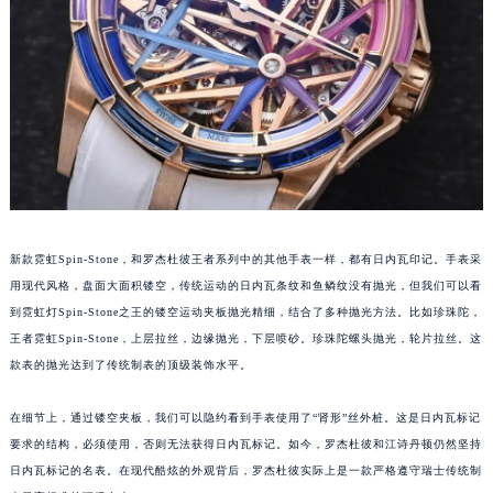
福州市鼓楼区五四路128-1号恒力城写字楼15层03室（需提前预约）
成都市锦江区人民东路6号SAC东原中心写字楼24层2406B室（需提前预约）
重庆市江北区观音桥步行街2号融恒时代广场写字楼9层902室（需提前预约）
长沙市芙蓉区定王台街道建湘路393号世茂环球金融中心写字楼（芙蓉广场）10层13室（需提前预约）
郑州市二七区铭功路10号华润大厦写字楼29层2905室（需提前预约）
太原市迎泽区解放路15号亨得利名表服务中心（品牌授权店）3层整层（需提前预约）
沈阳市沈河区中街路137号亨得利名表服务中心（品牌授权店）1层整层（需提前预约）
沈阳市沈河区中街路83号亨得利名表服务中心（品牌授权店）1层整层（需提前预约）
新款霓虹Spin-Stone，和罗杰杜彼王者系列中的其他手表一样，都有日内瓦印记。手表采
乌鲁木齐市天山区红山路26号时代广场（CCMALL）C座17层17-B（需提前预约）
用现代风格，盘面大面积镂空，传统运动的日内瓦条纹和鱼鳞纹没有抛光，但我们可以看
温州市鹿城区锦绣路1067号置信广场10层1015室（需提前预约）
到霓虹灯Spin-Stone之王的镂空运动夹板抛光精细，结合了多种抛光方法。比如珍珠陀，
哈尔滨市道里区友谊西路600号富力中心T2座写字楼29层03室（需提前预约）
王者霓虹Spin-Stone，上层拉丝，边缘抛光，下层喷砂。珍珠陀螺头抛光，轮片拉丝。这
大连市中山区人民路15号国际金融大厦7层G室（需提前预约）
款表的抛光达到了传统制表的顶级装饰水平。
佛山市禅城区季华五路57号万科金融中心C座12层1205室（需提前预约）
在细节上，通过镂空夹板，我们可以隐约看到手表使用了“肾形”丝外桩。这是日内瓦标记
东莞市东城街道鸿福东路1号民盈国贸中心T1写字楼9层907室（需提前预约）
要求的结构，必须使用，否则无法获得日内瓦标记。如今，罗杰杜彼和江诗丹顿仍然坚持
无锡市梁溪区人民中路139号恒隆广场写字楼1座11层1104室（需提前预约）
日内瓦标记的名表。在现代酷炫的外观背后，罗杰杜彼实际上是一款严格遵守瑞士传统制
南通市崇川区工农路57号圆融广场写字楼16层1603室（需提前预约）