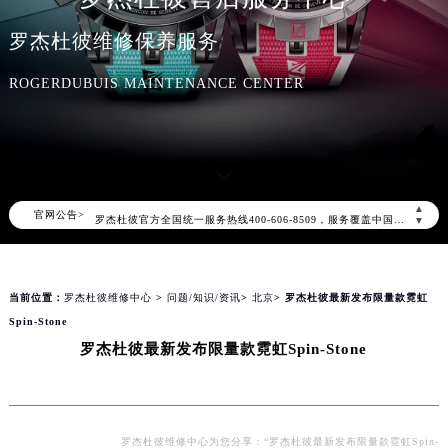
罗杰杜彼维修保养服务
ROGERDUBUIS MAINTENANCE CENTER
2026年8月罗杰杜彼中国区售后服务网络优化升级公告
2026年8月罗杰杜彼全国官方售后客户服务热线：400-606-8509
▲
官网公告>
罗杰杜彼官方全国统一服务热线400-606-8509，服务覆盖中国大陆、香港、澳门、台湾全部区域（非大陆需加拨“+86”）
▼
2026年8月罗杰杜彼售后服务中心最新网点地址：
北京市朝阳区建国门外大街甲6号华熙国际中心写字楼D座11层1102室（北京总部）（需提前预约）
当前位置：
罗杰杜彼维修中心
>
问题/知识/资讯
>
北京
> 罗杰杜彼最新发布限量款霓虹
北京市东城区东长安街1号东方广场写字楼W3座6层602室（需提前预约）
Spin-Stone
天津市和平区赤峰道136号天津国际金融中心写字楼26层2603室（需提前预约）
罗杰杜彼最新发布限量款霓虹Spin-Stone
上海市徐汇区虹桥路3号港汇中心写字楼2座37层3705室（需提前预约）
上海市黄浦区南京东路299号宏伊国际广场写字楼8层806室（需提前预约）
南京市秦淮区中山南路1号（新街口）南京中心写字楼22层C1-1室（需提前预约）
常州市新北区龙锦路1590号现代传媒中心写字楼5号楼10层1008室（需提前预约）
罗杰杜彼维修中心为您分享：“罗杰杜彼最新发布限量款霓虹Spin-