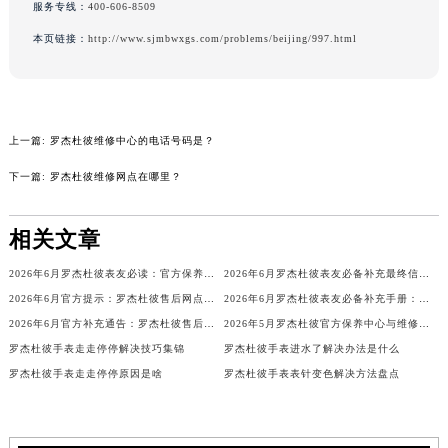
服务专线：
400-606-8509
辽宁省铁岭市银州区南马路罗杰杜彼售后服务中心（需提前预约）
本页链接：
http://www.sjmbwxgs.com/problems/beijing/997.html
辽宁省营口市站前区市府路与渤海大街交叉口罗杰杜彼售后服务中心（需提前预约）
辽宁省沈阳市沈河区中街路137号亨得利名表维修授权店1楼罗杰杜彼售后服务中心（需提前预约）
辽宁省沈阳市沈河区中街路83号亨得利名表维修授权店1楼罗杰杜彼售后服务中心（需提前预约）
北京市朝阳区建国门外大街甲6号华熙国际中心D座11层1102室罗杰杜彼售后服务中心（北京总部）（需提前预约）
上一篇:
罗杰杜彼维修中心的电话号码是？
北京市东城区东长安街1号王府井东方广场W3座6层602室罗杰杜彼售后服务中心（需提前预约）
下一篇:
罗杰杜彼维修网点在哪里？
河北省保定市竞秀区朝阳北大街北国先天下罗杰杜彼售后服务中心（需提前预约）
内蒙古自治区阿拉善盟市左旗土尔扈特大街罗杰杜彼售后服务中心（需提前预约）
相关文章
内蒙古自治区巴彦淖尔市临河区新华街罗杰杜彼售后服务中心（需提前预约）
内蒙古自治区包头市青山区幸福路甲3号王府井百货名表维修罗杰杜彼售后服务中心（需提前预约）
2026年6月罗杰杜彼表友必读：官方保养维修中心搬迁新开明细
2026年6月罗杰杜彼表友必备补充最终信息：售后网点搬迁及新开
2026年6月官方提示：罗杰杜彼售后网点迁址与增设
2026年6月罗杰杜彼表友必备补充手册：售后网点搬迁及新开
内蒙古自治区赤峰市红山区哈达街罗杰杜彼售后服务中心（需提前预约）
2026年6月官方补充通告：罗杰杜彼售后网点迁址及新增
2026年5月罗杰杜彼官方保养中心与维修服务中心迁址及新开补充完整指南最终
内蒙古自治区鄂尔多斯市东胜区伊金霍洛街罗杰杜彼售后服务中心（需提前预约）
罗杰杜彼手表走走停停解决技巧集锦
罗杰杜彼手表进水了解决办法是什么
内蒙古自治区呼伦贝尔市海拉尔区中央街罗杰杜彼售后服务中心（需提前预约）
罗杰杜彼手表走走停停原因是啥
罗杰杜彼手表表针变色解决方法盘点
内蒙古自治区通辽市科尔沁区明仁大街罗杰杜彼售后服务中心（需提前预约）
内蒙古自治区乌海市海勃湾区人民南路罗杰杜彼售后服务中心（需提前预约）
内蒙古自治区乌兰察布市集宁区恩和大街罗杰杜彼售后服务中心（需提前预约）