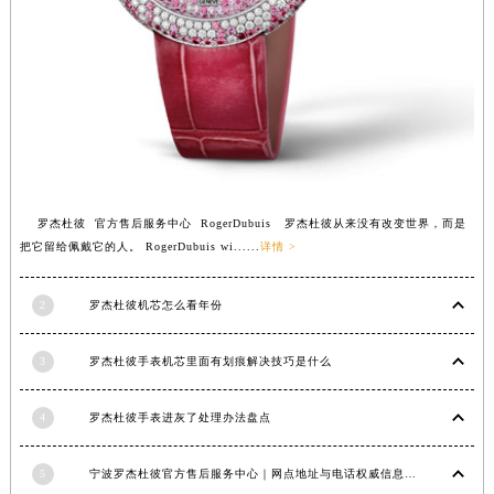
福建省莆田市城厢区霞林街道荔华东大道罗杰杜彼售后服务中心（需提前预约）
福建省三明市三元区东乾二路罗杰杜彼售后服务中心（需提前预约）
福建省漳州市龙文区步港路罗杰杜彼售后服务中心（需提前预约）
江苏省常州市新北区龙锦路1590号现代传媒中心5号楼10层1008室罗杰杜彼售后服务中心（需提前预约）
江苏省淮安市清江浦区淮海北路罗杰杜彼售后服务中心（需提前预约）
江苏省连云港市海州区通灌北路罗杰杜彼售后服务中心（需提前预约）
江苏省南京市秦淮区中山南路1号南京中心22层22-C1-C3室罗杰杜彼售后服务中心（需提前预约）
罗杰杜彼 官方售后服务中心 RogerDubuis 罗杰杜彼从来没有改变世界，而是
江苏省宿迁市宿城区西湖路罗杰杜彼售后服务中心（需提前预约）
把它留给佩戴它的人。 RogerDubuis wi......
详情 >
江苏省泰州市海陵区永定东路399号置地商务中心东塔（华润万象城）17层1706室罗杰杜彼售后服务中心（需提前预约）
江苏省徐州市鼓楼区淮海东路29号苏宁广场IFC国际金融中心35层3508室罗杰杜彼售后服务中心（需提前预约）
2
罗杰杜彼机芯怎么看年份
江苏省盐城市盐都区世纪大道5号盐城金融城写字楼1号楼16层1604室罗杰杜彼售后服务中心（需提前预约）
江苏省扬州市邗江区国展路29号星耀天地写字楼1号楼18层1803室罗杰杜彼售后服务中心（需提前预约）
3
罗杰杜彼手表机芯里面有划痕解决技巧是什么
江苏省镇江市京口区中山东路罗杰杜彼售后服务中心（需提前预约）
4
罗杰杜彼手表进灰了处理办法盘点
江西省抚州市临川区赣东大道罗杰杜彼售后服务中心（需提前预约）
江西省赣州市章贡区文清路罗杰杜彼售后服务中心（需提前预约）
5
宁波罗杰杜彼官方售后服务中心｜网点地址与电话权威信息公示（2026年6月最新）
江西省吉安市吉州区井冈山大道罗杰杜彼售后服务中心（需提前预约）