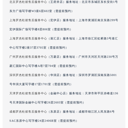
北京罗杰杜彼售后服务中心
（王府井店）服务地址：北京市东城区东长安街1号
吉林省辽源市龙山区人民大街罗杰杜彼售后服务中心（需提前预约）
东方广场写字楼W3座6层602室（需提前预约）
吉林省梅河口市新华街道梅河大街罗杰杜彼售后服务中心（需提前预约）
上海罗杰杜彼售后服务中心
（宏伊店）服务地址：上海市黄浦区南京东路299号
吉林省四平市铁东区紫气大路与南九经街交汇处罗杰杜彼售后服务中心（需提前预约）
宏伊国际广场写字楼8层806室（需提前预约）
吉林省松原市宁江区五环大街罗杰杜彼售后服务中心（需提前预约）
吉林省通化市东昌区环通乡江南大街罗杰杜彼售后服务中心（需提前预约）
上海罗杰杜彼售后服务中心
（港汇店）服务地址：上海市徐汇区虹桥路3号港汇
吉林省延边市延吉市解放路罗杰杜彼售后服务中心（需提前预约）
中心写字楼2座37层3705室（需提前预约）
辽宁省鞍山市铁东区站前街罗杰杜彼售后服务中心（需提前预约）
广州罗杰杜彼售后服务中心
（万菱店）服务地址：广州市天河区天河路230号万
辽宁省本溪市平山区胜利路罗杰杜彼售后服务中心（需提前预约）
菱汇国际中心写字楼A塔7层704室（需提前预约）
辽宁省朝阳市双塔区新华路罗杰杜彼售后服务中心（需提前预约）
深圳罗杰杜彼售后服务中心
（华润店）服务地址：深圳市罗湖区深南东路5001
辽宁省丹东市振兴区七经街罗杰杜彼售后服务中心（需提前预约）
号华润大厦写字楼17层1701室（需提前预约）
辽宁省抚顺市新抚区东一路罗杰杜彼售后服务中心（需提前预约）
天津罗杰杜彼售后服务中心
（金融中心店）服务地址：天津市和平区赤峰道136
辽宁省阜新市海州区解放大街罗杰杜彼售后服务中心（需提前预约）
辽宁省葫芦岛市连山区中央路罗杰杜彼售后服务中心（需提前预约）
号天津国际金融中心写字楼26层2603室（需提前预约）
辽宁省锦州市古塔区中央大街罗杰杜彼售后服务中心（需提前预约）
成都罗杰杜彼售后服务中心
（东原店）服务地址：成都市锦江区人民东路6号
辽宁省辽阳市白塔区新运大街罗杰杜彼售后服务中心（需提前预约）
SAC东原中心写字楼24层2406B室（需提前预约）
辽宁省盘锦市兴隆台区石油大街罗杰杜彼售后服务中心（需提前预约）