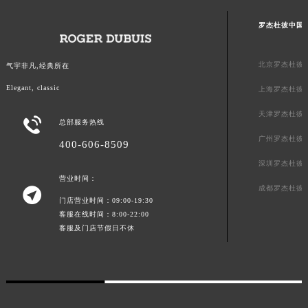
澳门特别行政区风顺堂区南湾大马路罗杰杜彼售后服务中心（需提前预约）
罗杰杜彼中国
澳门特别行政区花地玛堂区关闸广场罗杰杜彼售后服务中心（需提前预约）
澳门特别行政区花王堂区大三巴商圈罗杰杜彼售后服务中心（需提前预约）
北京罗杰杜彼
气宇非凡,经典所在
澳门特别行政区嘉模堂区官也街罗杰杜彼售后服务中心（需提前预约）
Elegant, classic
上海罗杰杜彼
澳门省路氹城市金光大道罗杰杜彼售后服务中心（需提前预约）
澳门特别行政区望德堂区塔石广场罗杰杜彼售后服务中心（需提前预约）
天津罗杰杜彼

总部服务热线
福建省福州市鼓楼区五四路128-1号恒力城写字楼15层03室罗杰杜彼售后服务中心（需提前预约）
广州罗杰杜彼
400-606-8509
福建省厦门市思明区湖滨东路95号万象城华润大厦B座11层1104室罗杰杜彼售后服务中心（需提前预约）
深圳罗杰杜彼
广东省潮州市潮安区新风路与潮汕路交汇处罗杰杜彼售后服务中心（需提前预约）
营业时间：
广东省广州市天河区天河路230号万菱汇国际中心A塔7层704室罗杰杜彼售后服务中心（需提前预约）
成都罗杰杜彼

门店营业时间：09:00-19:30
广东省广州市越秀区环市东路371-375号世界贸易中心大厦南塔15层1507室罗杰杜彼售后服务中心（需提前预约）
客服在线时间：8:00-22:00
广东省河源市源城区越王大道罗杰杜彼售后服务中心（需提前预约）
客服及门店节假日不休
广东省惠州市惠城区江北文昌一路7号华贸大厦1座30层3005室罗杰杜彼售后服务中心（需提前预约）
广东省江门市蓬江区广场西路罗杰杜彼售后服务中心（需提前预约）
广东省揭阳市榕城进贤门步行街罗杰杜彼售后服务中心（需提前预约）
广东省茂名市电白区水东街道迎宾大道罗杰杜彼售后服务中心（需提前预约）