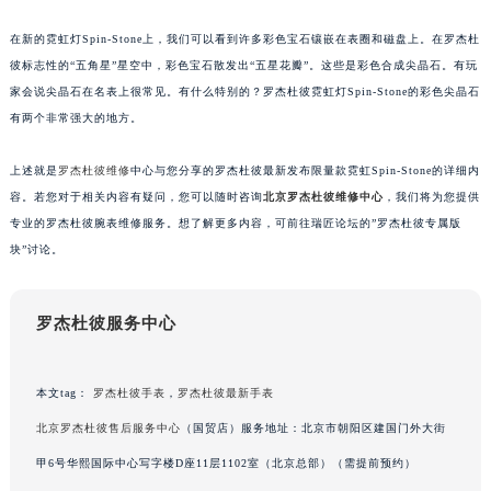
甘肃省兰州市七里河区西津西路16号兰州中心写字楼21层2102室（需提前预约）
在新的霓虹灯Spin-Stone上，我们可以看到许多彩色宝石镶嵌在表圈和磁盘上。在罗杰杜
重庆市解放碑渝中区民权路28号英利国际金融中心写字楼20层01室（需提前预约）
彼标志性的“五角星”星空中，彩色宝石散发出“五星花瓣”。这些是彩色合成尖晶石。有玩
黑龙江省大庆市萨尔图区会战大街罗杰杜彼售后服务中心（需提前预约）
家会说尖晶石在名表上很常见。有什么特别的？罗杰杜彼霓虹灯Spin-Stone的彩色尖晶石
黑龙江省鹤岗市向阳区红军路罗杰杜彼售后服务中心（需提前预约）
有两个非常强大的地方。
黑龙江省黑河市爱辉区中央街罗杰杜彼售后服务中心（需提前预约）
上述就是
罗杰杜彼维修
中心与您分享的罗杰杜彼最新发布限量款霓虹Spin-Stone的详细内
黑龙江省鸡西市鸡冠区红军路罗杰杜彼售后服务中心（需提前预约）
容。若您对于相关内容有疑问，您可以随时咨询
北京罗杰杜彼维修中心
，我们将为您提供
黑龙江省佳木斯市向阳区长安路罗杰杜彼售后服务中心（需提前预约）
专业的罗杰杜彼腕表维修服务。想了解更多内容，可前往瑞匠论坛的”罗杰杜彼专属版
黑龙江省牡丹江市东安区太平路罗杰杜彼售后服务中心（需提前预约）
块”讨论。
黑龙江省七台河市桃山区大同街罗杰杜彼售后服务中心（需提前预约）
黑龙江省齐齐哈尔市龙沙区龙华路罗杰杜彼售后服务中心（需提前预约）
罗杰杜彼服务中心
黑龙江省双鸭山市尖山区新兴大街罗杰杜彼售后服务中心（需提前预约）
黑龙江省绥化市北林区新华街与康庄路交叉口罗杰杜彼售后服务中心（需提前预约）
黑龙江省伊春市伊美区通河路罗杰杜彼售后服务中心（需提前预约）
本文tag：
罗杰杜彼手表
，
罗杰杜彼最新手表
吉林省白城市洮北区明仁南街罗杰杜彼售后服务中心（需提前预约）
北京罗杰杜彼售后服务中心
（国贸店）服务地址：北京市朝阳区建国门外大街
吉林省白山市浑江区浑江大街罗杰杜彼售后服务中心（需提前预约）
甲6号华熙国际中心写字楼D座11层1102室（北京总部）（需提前预约）
吉林省吉林市船营区河南街罗杰杜彼售后服务中心（需提前预约）