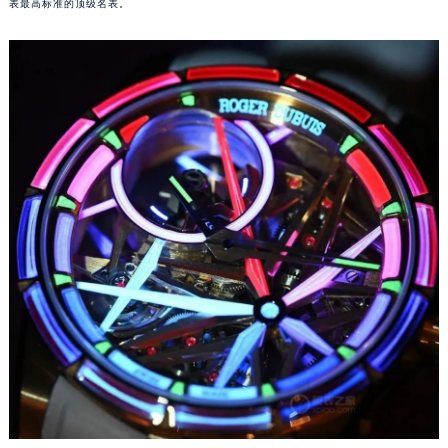
表最高标准的顶级名表。
苏州市苏州工业园区星港街199号苏州中心办公楼C座22层08室（需提前预约）
武汉市江汉区解放大道686号世界贸易大厦38层09室（需提前预约）
南宁市青秀区金湖路59号地王大厦12楼1224室（需提前预约）
合肥市蜀山区潜山路111号万象城华润大厦B座12楼03室（需提前预约）
泉州市丰泽区宝洲路729号浦西万达中心写字楼A座7楼709室（需提前预约）
青岛市南区山东路6号华润大厦B座22层04室（需提前预约）
烟台市芝罘区胜利路139号万达金融中心A座907室（需提前预约）
长春市朝阳区西安大路727号中银大厦A座(旺进大厦)18层09室（需提前预约）
贵阳市南明区都司高架桥路33号亨特国际金融中心14楼14D（需提前预约）
昆明市盘龙区北京路928号同德昆明广场写字楼10层06室（需提前预约）
石家庄市长安区中山东路39号勒泰中心写字楼B座13层07室（需提前预约）
西安市碑林区南关正街88号华侨城长安国际中心E座6楼10室（需提前预约）
海口市龙华区金贸东路5号海口华润大厦B座17层1707室（需提前预约）
唐山市路南区新华东道100号万达广场写字楼A座10层1002室（需提前预约）
台州市椒江区东海大道1800号腾达中心东1幢20楼2002室（需提前预约）
内蒙古自治区呼和浩特市玉泉区大学西街70号华润万象城写字楼（鄂尔多斯大厦）23层2326室（需提前预约）