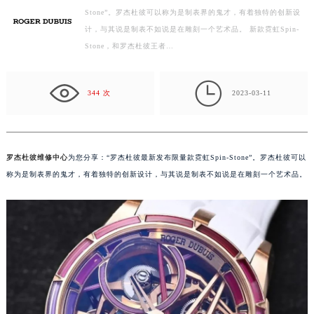
Stone”。罗杰杜彼可以称为是制表界的鬼才，有着独特的创新设
徐州市鼓楼区淮海东路29号苏宁广场IFC国际金融中心写字楼35层3508室（需提前预约）
计，与其说是制表不如说是在雕刻一个艺术品。 新款霓虹Spin-
扬州市邗江区国展路29号星耀天地写字楼1号楼18层1803室（需提前预约）
Stone，和罗杰杜彼王者…
盐城市盐都区世纪大道5号盐城金融城写字楼1号楼16层1604室（需提前预约）
泰州市海陵区永定东路399号置地商务中心东塔写字楼（华润万象城）17层1706室（需提前预约）

宁波市江北区大闸南路500号来福士广场办公楼20层2009室（需提前预约）
344 次
2023-03-11
杭州市上城区钱江路1366号华润大厦写字楼A座5层503-5室（需提前预约）
金华市金东区东市南街777号金华万达广场写字楼4号楼22层2209室（需提前预约）
绍兴市越城区胜利东路379号世茂天际中心写字楼8层805室（需提前预约）
罗杰杜彼维修中心
为您分享：“罗杰杜彼最新发布限量款霓虹Spin-Stone”。罗杰杜彼可以
嘉兴市南湖区广益路705号嘉兴世界贸易中心写字楼A座13层1304室（需提前预约）
称为是制表界的鬼才，有着独特的创新设计，与其说是制表不如说是在雕刻一个艺术品。
南昌市红谷滩新区红谷中大道998号绿地双子塔（中央广场）A1座办公楼14层07室（需提前预约）
济南市历下区经十路11111号华润中心写字楼（万象城）15层1508室（需提前预约）
广州市天河区天河路230号万菱汇国际中心写字楼A塔7层704室（需提前预约）
广州市越秀区环市东路371-375号世界贸易中心大厦南塔写字楼15层07室（需提前预约）
深圳市罗湖区深南东路5001号华润大厦写字楼17层1701室（需提前预约）
惠州市惠城区江北文昌一路7号华贸大厦写字楼1座30层05室（需提前预约）
厦门市思明区湖滨东路95号华润大厦写字楼B座11层1104室（需提前预约）