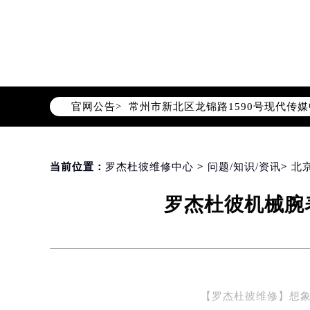
北京市东城区东长安街1号东方广场写
天津市和平区赤峰道136号天津国际金
上海市徐汇区虹桥路3号港汇中心写字楼
上海市黄浦区南京东路299号宏伊国
南京市秦淮区中山南路1号（新街口）
官网公告>
常州市新北区龙锦路1590号现代传媒
徐州市鼓楼区淮海东路29号苏宁广场I
扬州市邗江区国展路29号星耀天地写字
盐城市盐都区世纪大道5号盐城金融城写
当前位置：
罗杰杜彼维修中心
>
问题/知识/资讯
>
北
泰州市海陵区永定东路399号置地商
罗杰杜彼机械腕
宁波市江北区大闸南路500号来福士广
杭州市上城区钱江路1366号华润大厦
金华市金东区东市南街777号金华万达
绍兴市越城区胜利东路379号世茂天
嘉兴市南湖区广益路705号嘉兴世界贸
【罗杰杜彼维修】想
南昌市红谷滩新区红谷中大道998号