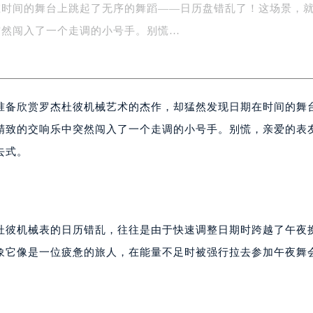
在时间的舞台上跳起了无序的舞蹈——日历盘错乱了！这场景，
心写字楼（万象城）15层1508室（需提前预约）
际中心写字楼A塔7层704室（需提前预约）
突然闯入了一个走调的小号手。别慌…
世界贸易中心大厦南塔写字楼15层07室（需提前预约）
厦写字楼17层1701室（需提前预约）
厦写字楼1座30层05室（需提前预约）
准备欣赏罗杰杜彼机械艺术的杰作，却猛然发现日期在时间的舞
字楼B座11层1104室（需提前预约）
写字楼15层03室（需提前预约）
精致的交响乐中突然闯入了一个走调的小号手。别慌，亲爱的表
心写字楼24层2406B室（需提前预约）
去式。
代广场写字楼9层902室（需提前预约）
号世茂环球金融中心写字楼（芙蓉广场）10层13室（需提前预约
楼29层2905室（需提前预约）
表服务中心（品牌授权店）3层整层（需提前预约）
杰杜彼机械表的日历错乱，往往是由于快速调整日期时跨越了午夜
表服务中心（品牌授权店）1层整层（需提前预约）
象它像是一位疲惫的旅人，在能量不足时被强行拉去参加午夜舞
表服务中心（品牌授权店）1层整层（需提前预约）
（CCMALL）C座17层17-B（需提前预约）
10层1015室（需提前预约）