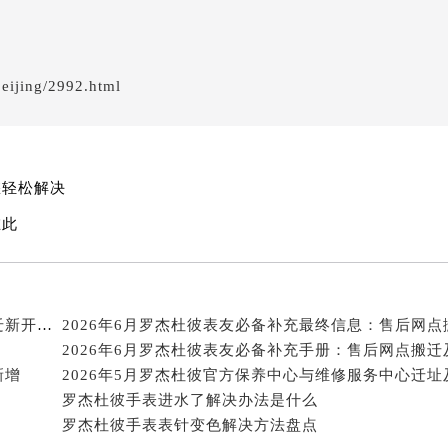
杰杜彼售后服务中心（需提前预约）
霍洛街罗杰杜彼售后服务中心（需提前预约）
央街罗杰杜彼售后服务中心（需提前预约）
eijing/2992.html
街罗杰杜彼售后服务中心（需提前预约）
路罗杰杜彼售后服务中心（需提前预约）
大街罗杰杜彼售后服务中心（需提前预约）
市光明街与额尔敦路交叉口罗杰杜彼售后服务中心（需提前预约
您轻松解决
安大街罗杰杜彼售后服务中心（需提前预约）
在此
售后服务中心（需提前预约）
后服务中心（需提前预约）
售后服务中心（需提前预约）
售后服务中心（需提前预约）
2026年6月罗杰杜彼表友必读：官方保养维修中心搬迁新开明细
街交叉口罗杰杜彼售后服务中心（需提前预约）
2026年6月罗杰杜彼表友必备补充手册：售后网点搬迁
新增
街交汇处罗杰杜彼售后服务中心（需提前预约）
罗杰杜彼手表进水了解决办法是什么
南路交叉口罗杰杜彼售后服务中心（需提前预约）
罗杰杜彼手表表针变色解决方法盘点
道交叉口罗杰杜彼售后服务中心（需提前预约）