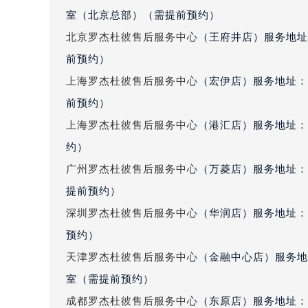
辽宁省抚顺市新抚区东一路罗杰杜彼
室（北京总部）（需提前预约）
辽宁省阜新市海州区解放大街罗杰杜
北京罗杰杜彼售后服务中心
（王府井店）服务地址
辽宁省葫芦岛市连山区中央路罗杰杜
前预约）
辽宁省锦州市古塔区中央大街罗杰杜
上海罗杰杜彼售后服务中心
（宏伊店）服务地址：
辽宁省辽阳市白塔区新运大街罗杰杜
前预约）
辽宁省盘锦市兴隆台区石油大街罗杰
上海罗杰杜彼售后服务中心
辽宁省铁岭市银州区南马路罗杰杜彼
（港汇店）服务地址：
辽宁省营口市站前区市府路与渤海大
约）
辽宁省沈阳市沈河区中街路137号亨
广州罗杰杜彼售后服务中心
（万菱店）服务地址：
辽宁省沈阳市沈河区中街路83号亨
提前预约）
北京市朝阳区建国门外大街甲6号华熙
深圳罗杰杜彼售后服务中心
（华润店）服务地址：深
北京市东城区东长安街1号王府井东方
预约）
河北省保定市竞秀区朝阳北大街北国
天津罗杰杜彼售后服务中心
（金融中心店）服务地址
内蒙古自治区阿拉善盟市左旗土尔扈
室（需提前预约）
内蒙古自治区巴彦淖尔市临河区新华
内蒙古自治区包头市青山区幸福路甲
成都罗杰杜彼售后服务中心
（东原店）服务地址：成