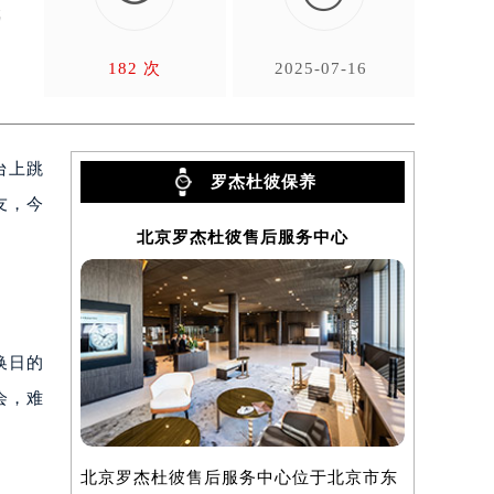
就
182 次
2025-07-16
台上跳
罗杰杜彼保养
友，今
北京罗杰杜彼售后服务中心
上
）
换日的
会，难
北京罗杰杜彼售后服务中心位于北京市东
上海罗杰杜