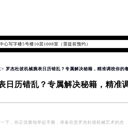
字楼W3座6层602室（需提前预约）
融中心写字楼26层2603室（需提前预约）
2座37层3705室（需提前预约）
际广场写字楼8层806室（需提前预约）
南京中心写字楼22层C1-1室（需提前预约）
中心写字楼5号楼10层1008室（需提前预约）
FC国际金融中心写字楼35层3508室（需提前预约）
楼1号楼18层1803室（需提前预约）
字楼1号楼16层1604室（需提前预约）
京
> 罗杰杜彼机械腕表日历错乱？专属解决秘籍，精准调校你的
务中心东塔写字楼（华润万象城）17层1706室（需提前预约）
表日历错乱？专属解决秘籍，精准
场办公楼20层2009室（需提前预约）
写字楼A座5层503-5室（需提前预约）
广场写字楼4号楼22层2209室（需提前预约）
际中心写字楼8层805室（需提前预约）
易中心写字楼A座13层1304室（需提前预约）
象一下，你正优雅地举起手腕，准备欣赏罗杰杜彼机械艺术的杰
绿地双子塔（中央广场）A1座办公楼14层07室（需提前预约）