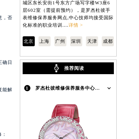
城区东长安街1号东方广场写字楼W3座6
汇区虹桥路
层602室（需提前预约），是罗杰杜彼手
3705室
意，否
表维修保养服务网点,中心技师均接受国际
维修保养服
化标准的职业培训....
详情 >
标准的职业培
北京
上海
广州
深圳
天津
成都
正确日
推荐阅读
1
罗杰杜彼维修保养服务中心介绍 | RogerDubuis
复能解
修：