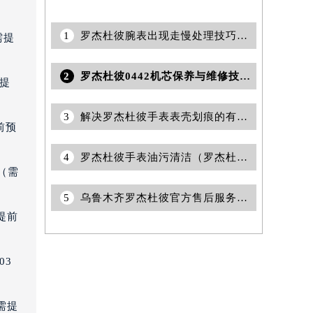
1
罗杰杜彼腕表出现走慢处理技巧是什么(罗杰杜彼腕表走慢原因及解决方法)
需提
2
罗杰杜彼0442机芯保养与维修技术解析权威公示（2026年7月最新）
需提
3
解决罗杰杜彼手表表壳划痕的有效处理方法?
前预
4
罗杰杜彼手表油污清洁（罗杰杜彼手表保养注意事项）
（需
5
乌鲁木齐罗杰杜彼官方售后服务中心｜网点地址与电话权威信息公示（2026年6月最新）
（需提前预约）
提前
03
需提