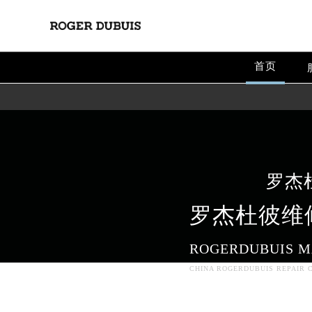
首页
罗杰
罗杰杜彼维
2026年8月罗杰杜彼中国区售后服
2026年8月罗杰杜彼全国官方售后客户服
ROGERDUBUIS M
罗杰杜彼官方全国统一服务热线400-
CHINA ROGERDUBUIS REPAIR C
2026年8月罗杰杜彼售后服务中心最
北京市朝阳区建国门外大街甲6号华熙