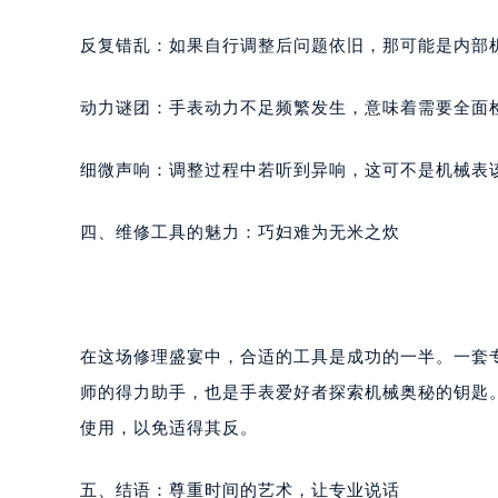
石家庄市长安区中山东路39号勒泰中
反复错乱：如果自行调整后问题依旧，那可能是内部
西安市碑林区南关正街88号华侨城长
海口市龙华区金贸东路5号海口华润大厦
动力谜团：手表动力不足频繁发生，意味着需要全面
唐山市路南区新华东道100号万达广场
台州市椒江区东海大道1800号腾达中
细微声响：调整过程中若听到异响，这可不是机械表
内蒙古自治区呼和浩特市玉泉区大学西
甘肃省兰州市七里河区西津西路16号兰
四、维修工具的魅力：巧妇难为无米之炊
重庆市解放碑渝中区民权路28号英利
黑龙江省大庆市萨尔图区会战大街罗
黑龙江省鹤岗市向阳区红军路罗杰杜
黑龙江省黑河市爱辉区中央街罗杰杜
在这场修理盛宴中，合适的工具是成功的一半。一套
黑龙江省鸡西市鸡冠区红军路罗杰杜
黑龙江省佳木斯市向阳区长安路罗杰
师的得力助手，也是手表爱好者探索机械奥秘的钥匙
黑龙江省牡丹江市东安区太平路罗杰
使用，以免适得其反。
黑龙江省七台河市桃山区大同街罗杰
黑龙江省齐齐哈尔市龙沙区龙华路罗
五、结语：尊重时间的艺术，让专业说话