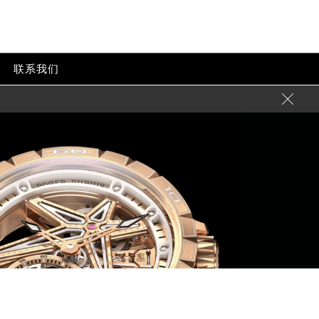
联系我们

陆需加拨“+86”）