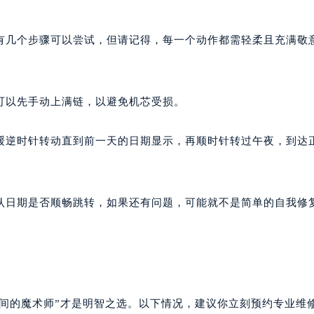
心T2座写字楼29层03室（需提前预约）
厦7层G室（需提前预约）
有几个步骤可以尝试，但请记得，每一个动作都需轻柔且充满敬
心C座12层1205室（需提前预约）
中心T1写字楼9层907室（需提前预约）
写字楼1座11层1104室（需提前预约）
可以先手动上满链，以避免机芯受损。
楼16层1603室（需提前预约）
中心办公楼C座22层08室（需提前预约）
缓逆时针转动直到前一天的日期显示，再顺时针转过午夜，到达
大厦38层09室（需提前预约）
楼1224室（需提前预约）
大厦B座12楼03室（需提前预约）
认日期是否顺畅跳转，如果还有问题，可能就不是简单的自我修
心写字楼A座7楼709室（需提前预约）
2层04室（需提前预约）
心A座907室（需提前预约）
A座(旺进大厦)18层09室（需提前预约）
国际金融中心14楼14D（需提前预约）
时间的魔术师”才是明智之选。以下情况，建议你立刻预约专业维
广场写字楼10层06室（需提前预约）