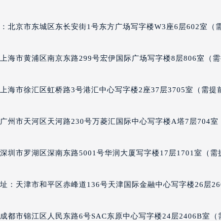
售后服务中心（需提前预约）
彼售后服务中心（需提前预约）
：北京市东城区东长安街1号东方广场写字楼W3座6层602室（
彼售后服务中心（需提前预约）
彼售后服务中心（需提前预约）
上海市黄浦区南京东路299号宏伊国际广场写字楼8层806室（
彼售后服务中心（需提前预约）
杜彼售后服务中心（需提前预约）
售后服务中心（需提前预约）
上海市徐汇区虹桥路3号港汇中心写字楼2座37层3705室（需提
街交叉口罗杰杜彼售后服务中心（需提前预约）
得利名表维修授权店1楼罗杰杜彼售后服务中心（需提前预约）
广州市天河区天河路230号万菱汇国际中心写字楼A塔7层704室
得利名表维修授权店1楼罗杰杜彼售后服务中心（需提前预约）
国际中心D座11层1102室罗杰杜彼售后服务中心（北京总部）
圳市罗湖区深南东路5001号华润大厦写字楼17层1701室（需
广场W3座6层602室罗杰杜彼售后服务中心（需提前预约）
先天下罗杰杜彼售后服务中心（需提前预约）
：天津市和平区赤峰道136号天津国际金融中心写字楼26层26
特大街罗杰杜彼售后服务中心（需提前预约）
街罗杰杜彼售后服务中心（需提前预约）
3号王府井百货名表维修罗杰杜彼售后服务中心（需提前预约）
都市锦江区人民东路6号SAC东原中心写字楼24层2406B室（