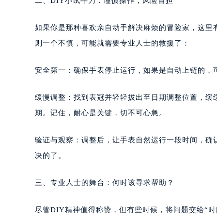
二、DIY小试牛刀：谨慎操作，风险自担
哈尔滨市道里区友谊西路600号富力中
大连市中山区人民路15号国际金融大
如果你是那种喜欢亲自动手解决麻烦的冒险家，这里
佛山市禅城区季华五路57号万科金融中
则一个不慎，可能就需要专业人士的救援了：
东莞市东城街道鸿福东路1号民盈国贸
无锡市梁溪区人民中路139号恒隆广场
安全第一：确保手表停止运行，如果是自动上链的，
南通市崇川区工农路57号圆融广场写字
苏州市苏州工业园区星港街199号苏州
缓慢调整：找到表冠并轻轻拔出至日期调整位置，缓
武汉市江汉区解放大道686号世界贸易
期。记住，耐心是关键，切不可心急。
南宁市青秀区金湖路59号地王大厦12
合肥市蜀山区潜山路111号万象城华润
验证与观察：调整后，让手表自然运行一段时间，确
泉州市丰泽区宝洲路729号浦西万达中
决的了。
青岛市南区山东路6号华润大厦B座2
烟台市芝罘区胜利路139号万达金融中
三、专业人士的舞台：何时该寻求帮助？
长春市朝阳区西安大路727号中银大厦
贵阳市南明区都司高架桥路33号亨特
尽管DIY精神值得称赞，但有些时候，将问题交给“
昆明市盘龙区北京路928号同德昆明