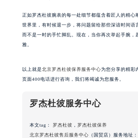
黑龙江省双鸭山市尖山区新兴大街罗
黑龙江省绥化市北林区新华街与康庄
正如罗杰杜彼腕表的每一处细节都蕴含着匠人的精心
黑龙江省伊春市伊美区通河路罗杰杜
世界里，有时候退一步，将问题留给那些深谙时间语
吉林省白城市洮北区明仁南街罗杰杜
而不是一时的手忙脚乱。现在，当你再次举起手腕，
吉林省白山市浑江区浑江大街罗杰杜
雅。
吉林省吉林市船营区河南街罗杰杜彼
吉林省辽源市龙山区人民大街罗杰杜
吉林省梅河口市新华街道梅河大街罗
以上就是
北京罗杰杜彼保养服务中心
为您分享的精彩
吉林省四平市铁东区紫气大路与南九
页面400电话进行咨询，我们将竭诚为您服务。
吉林省松原市宁江区五环大街罗杰杜
吉林省通化市东昌区环通乡江南大街
吉林省延边市延吉市解放路罗杰杜彼
罗杰杜彼服务中心
辽宁省鞍山市铁东区站前街罗杰杜彼
辽宁省本溪市平山区胜利路罗杰杜彼
本文tag：
罗杰杜彼
辽宁省朝阳市双塔区新华路罗杰杜彼
，
罗杰杜彼保养
辽宁省丹东市振兴区七经街罗杰杜彼
北京罗杰杜彼售后服务中心
（国贸店）服务地址：