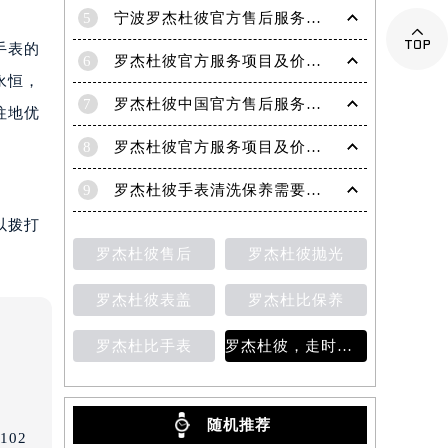
5
宁波罗杰杜彼官方售后服务中心｜网点地址与电话权威信息公示（2026年6月最新）

手表的
6
罗杰杜彼官方服务项目及价格查询｜维修地址与售后服务电话权威信息公告（2026年6月最新）
永恒，
7
罗杰杜彼中国官方售后服务中心｜最新维修地址及官方客服电话权威信息公告（2026年7月最新）
往地优
8
罗杰杜彼官方服务项目及价格查询｜完整地址与售后热线权威信息声明（2026年7月最新）
9
罗杰杜彼手表清洗保养需要多久？
以拨打
罗杰杜彼售后
罗杰杜彼抛光
罗杰杜彼表盖
罗杰杜比保养
罗杰杜比手表
罗杰杜彼，走时检测
随机推荐
02