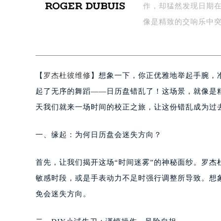
作，却猛然发现日期
济南市历下区经十路11111号华润中
广州市天河区天河路230号万菱汇国
像是精致的交响乐中
广州市越秀区环市东路371-375号
深圳市罗湖区深南东路5001号华润大
惠州市惠城区江北文昌一路7号华贸大
【
罗杰杜彼维修
】想象一下，你正优雅地举起手腕，
厦门市思明区湖滨东路95号华润大厦写
福州市鼓楼区五四路128-1号恒力城
起了无序的舞蹈——日历盘错乱了！这场景，就像是
成都市锦江区人民东路6号SAC东原中
天我们就来一场时间的校正之旅，让这份错乱成为过
重庆市江北区观音桥步行街2号融恒时
长沙市芙蓉区定王台街道建湘路393
一、缘起：为何日历盘会迷失方向？
郑州市二七区铭功路10号华润大厦写字
太原市迎泽区解放路15号亨得利名
首先，让我们揭开这场“时间迷雾”的神秘面纱。罗
沈阳市沈河区中街路137号亨得利名
敏感时段，或是手表动力不足时强行调整所导致。想
沈阳市沈河区中街路83号亨得利名
免会迷失方向。
乌鲁木齐市天山区红山路26号时代广场
温州市鹿城区锦绣路1067号置信广场