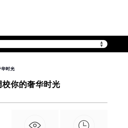
▲
▼
奢华时光
调校你的奢华时光
