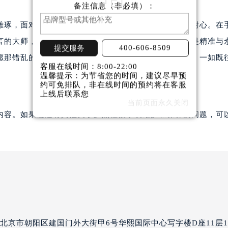
备注信息（非必填）：
杰杜彼售后服务中心（需提前预约）
路交叉口罗杰杜彼售后服务中心（需提前预约）
雕琢，面对它的小小脾气，我们也应给予同样的细致与耐心。在
彼售后服务中心（需提前预约）
言的大师，不失为一种智慧的选择。毕竟，我们追求的是精准与
400-606-8509
提交服务
彼售后服务中心（需提前预约）
愿那错乱的日期已成为一段有趣的谈资，而时间的流转，一如既
彼售后服务中心（需提前预约）
客服在线时间：8:00-22:00
温馨提示：为节省您的时间，建议尽早预
售后服务中心（需提前预约）
约可免排队，非在线时间的预约将在客服
彼售后服务中心（需提前预约）
上线后联系您
当前页面永久关闭
杰杜彼售后服务中心（需提前预约）
内容。如果您还有其他关于罗杰杜彼手表维护和保养的问题，可
经街交汇处罗杰杜彼售后服务中心（需提前预约）
彼售后服务中心（需提前预约）
罗杰杜彼售后服务中心（需提前预约）
售后服务中心（需提前预约）
售后服务中心（需提前预约）
售后服务中心（需提前预约）
售后服务中心（需提前预约）
售后服务中心（需提前预约）
北京市朝阳区建国门外大街甲6号华熙国际中心写字楼D座11层11