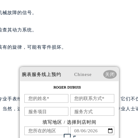
心写字楼B座13层07室（需提前预约）
机械故障的信号。
安国际中心E座6楼10室（需提前预约）
B座17层1707室（需提前预约）
检查其动力系统。
写字楼A座10层1002室（需提前预约）
心东1幢20楼2002室（需提前预约）
该有的旋律，可能有零件损坏。
街70号华润万象城写字楼（鄂尔多斯大厦）23层2326室（需
州中心写字楼21层2102室（需提前预约）
国际金融中心写字楼20层01室（需提前预约）
杰杜彼售后服务中心（需提前预约）
腕表服务
线上预约
Chinese
关闭
彼售后服务中心（需提前预约）
彼售后服务中心（需提前预约）
专业手表维修工具，包括开表器、微调镊子、放大镜等，它们不
彼售后服务中心（需提前预约）
杜彼售后服务中心（需提前预约）
。当然，这些精密工具更像是外科医生的手术器械，非专业人士
杜彼售后服务中心（需提前预约）
填写地区 / 选择到店时间
杜彼售后服务中心（需提前预约）
杰杜彼售后服务中心（需提前预约）