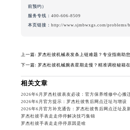
内蒙古自治区赤峰市红山区哈达街罗
前预约）
内蒙古自治区鄂尔多斯市东胜区伊金
服务专线：
400-606-8509
内蒙古自治区呼伦贝尔市海拉尔区中
本页链接：
http://www.sjmbwxgs.com/problems/b
内蒙古自治区通辽市科尔沁区明仁大
内蒙古自治区乌海市海勃湾区人民南
内蒙古自治区乌兰察布市集宁区恩和
内蒙古自治区锡林郭勒盟市锡林浩特
上一篇:
罗杰杜彼机械表发条上链难题？专业指南助
内蒙古自治区兴安盟市乌兰浩特市兴
下一篇:
罗杰杜彼机械腕表星期走慢？精准调校秘籍
山西省大同市平城区迎宾街罗杰杜彼
山西省晋城市城区黄华街罗杰杜彼售
相关文章
山西省晋中市榆次区顺城街罗杰杜彼
山西省临汾市尧都区解放路罗杰杜彼
2026年6月官方提示：罗杰杜彼售后网点迁址与增设
山西省吕梁市离石区永宁中路与建设
2026年6月官方补充通告：罗杰杜彼售后网点迁址及
山西省朔州市朔城区怡西路与鄯阳西
罗杰杜彼手表走走停停解决技巧集锦
山西省忻州市忻府区和平东街与七一
罗杰杜彼手表走走停停原因是啥
山西省阳泉市郊区平阳东街与新城大