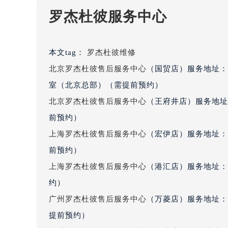
黑龙江省大庆市萨尔图区会战大街罗
罗杰杜彼服务中心
黑龙江省鹤岗市向阳区红军路罗杰杜
黑龙江省黑河市爱辉区中央街罗杰杜
黑龙江省鸡西市鸡冠区红军路罗杰杜
本文tag：
罗杰杜彼维修
黑龙江省佳木斯市向阳区长安路罗杰
北京罗杰杜彼售后服务中心
（国贸店）服务地址：
黑龙江省牡丹江市东安区太平路罗杰
室（北京总部）（需提前预约）
黑龙江省七台河市桃山区大同街罗杰
北京罗杰杜彼售后服务中心
（王府井店）服务地址
黑龙江省齐齐哈尔市龙沙区龙华路罗
前预约）
黑龙江省双鸭山市尖山区新兴大街罗
上海罗杰杜彼售后服务中心
（宏伊店）服务地址：
黑龙江省绥化市北林区新华街与康庄
黑龙江省伊春市伊美区通河路罗杰杜
前预约）
吉林省白城市洮北区明仁南街罗杰杜
上海罗杰杜彼售后服务中心
（港汇店）服务地址：
吉林省白山市浑江区浑江大街罗杰杜
约）
吉林省吉林市船营区河南街罗杰杜彼
广州罗杰杜彼售后服务中心
（万菱店）服务地址：
吉林省辽源市龙山区人民大街罗杰杜
提前预约）
吉林省梅河口市新华街道梅河大街罗