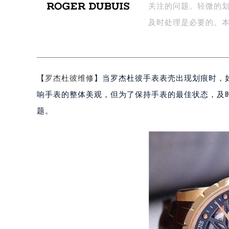
关注的问题。轻微的
盐城市盐都区世纪大道5号盐城金融城写
泰州市海陵区永定东路399号置地商
及时处理是必要的。
宁波市江北区大闸南路500号来福士广
杭州市上城区钱江路1366号华润大厦
金华市金东区东市南街777号金华万达
【
罗杰杜彼维修
】当罗杰杜彼手表表壳出现划痕时，
绍兴市越城区胜利东路379号世茂天
嘉兴市南湖区广益路705号嘉兴世界贸
响手表的整体美观，但为了保持手表的最佳状态，及
南昌市红谷滩新区红谷中大道998号
题。
济南市历下区经十路11111号华润中
广州市天河区天河路230号万菱汇国
广州市越秀区环市东路371-375号
深圳市罗湖区深南东路5001号华润大
惠州市惠城区江北文昌一路7号华贸大
厦门市思明区湖滨东路95号华润大厦写
福州市鼓楼区五四路128-1号恒力城
成都市锦江区人民东路6号SAC东原中