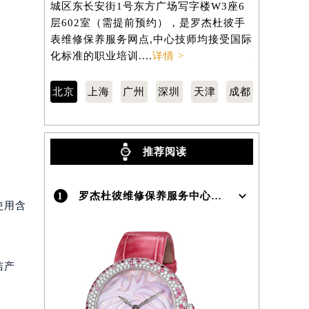
城区东长安街1号东方广场写字楼W3座6
汇区虹桥路
层602室（需提前预约），是罗杰杜彼手
3705室
）
表维修保养服务网点,中心技师均接受国际
维修保养服
化标准的职业培训....
详情 >
标准的职业培
北京
上海
广州
深圳
天津
成都
推荐阅读
1
罗杰杜彼维修保养服务中心介绍 | RogerDubuis
使用含
洁产