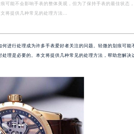
划痕可能不会影响手表的整体美观，但为了保持手表的最佳状态
字楼1号楼16层1604室（需提前预约）
务中心东塔写字楼（华润万象城）17层1706室（需提前预约）
本文将提供几种常见的处理方法…
场办公楼20层2009室（需提前预约）
写字楼A座5层503-5室（需提前预约）
广场写字楼4号楼22层2209室（需提前预约）
如何进行处理成为许多手表爱好者关注的问题。轻微的划痕可能
际中心写字楼8层805室（需提前预约）
易中心写字楼A座13层1304室（需提前预约）
时处理是必要的。本文将提供几种常见的处理方法，帮助您解决
绿地双子塔（中央广场）A1座办公楼14层07室（需提前预约）
心写字楼（万象城）15层1508室（需提前预约）
际中心写字楼A塔7层704室（需提前预约）
世界贸易中心大厦南塔写字楼15层07室（需提前预约）
厦写字楼17层1701室（需提前预约）
厦写字楼1座30层05室（需提前预约）
字楼B座11层1104室（需提前预约）
写字楼15层03室（需提前预约）
心写字楼24层2406B室（需提前预约）