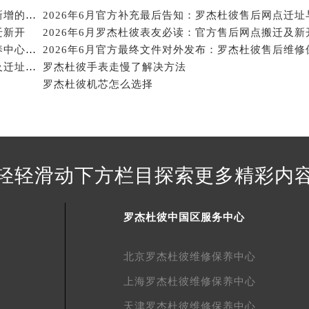
得利名表维修授权店1楼罗杰杜彼售后服务中心（需提前预约）
2026年6月关于罗杰杜彼官方维修保养中心网点搬迁新增的正式文件内容
2026年6月官方补充最后告知：罗杰杜彼售后网点迁址
得利名表维修授权店1楼罗杰杜彼售后服务中心（需提前预约）
迁新开
2026年6月罗杰杜彼表友必读：官方售后网点搬迁及新
国际中心D座11层1102室罗杰杜彼售后服务中心（北京总部）
2026年6月官方最终发布文本：罗杰杜彼售后维修保养中心搬迁与新增
2026年5月罗杰杜彼官方售后维修保养服务网络扩容及迁址补充公告
罗杰杜彼手表走慢了解决方法
广场W3座6层602室罗杰杜彼售后服务中心（需提前预约）
罗杰杜彼机芯怎么选择
先天下罗杰杜彼售后服务中心（需提前预约）
特大街罗杰杜彼售后服务中心（需提前预约）
街罗杰杜彼售后服务中心（需提前预约）
3号王府井百货名表维修罗杰杜彼售后服务中心（需提前预约）
杰杜彼售后服务中心（需提前预约）
轻轻滑动下方栏目探索更多精彩内
霍洛街罗杰杜彼售后服务中心（需提前预约）
央街罗杰杜彼售后服务中心（需提前预约）
罗杰杜彼中国区服务中心
街罗杰杜彼售后服务中心（需提前预约）
路罗杰杜彼售后服务中心（需提前预约）
北京罗杰杜彼维修保养中心
大街罗杰杜彼售后服务中心（需提前预约）
市光明街与额尔敦路交叉口罗杰杜彼售后服务中心（需提前预约
上海罗杰杜彼维修保养中心
安大街罗杰杜彼售后服务中心（需提前预约）
天津罗杰杜彼维修保养中心