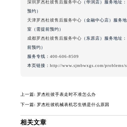
深圳罗杰杜彼售后服务中心
（华润店）服务地址：深
吉林省四平市铁东区紫气大路与南九
预约）
吉林省松原市宁江区五环大街罗杰杜
吉林省通化市东昌区环通乡江南大街
天津罗杰杜彼售后服务中心
（金融中心店）服务地址
吉林省延边市延吉市解放路罗杰杜彼
室（需提前预约）
辽宁省鞍山市铁东区站前街罗杰杜彼
成都罗杰杜彼售后服务中心
（东原店）服务地址：成
辽宁省本溪市平山区胜利路罗杰杜彼
前预约）
辽宁省朝阳市双塔区新华路罗杰杜彼
服务专线：
400-606-8509
辽宁省丹东市振兴区七经街罗杰杜彼
本页链接：
http://www.sjmbwxgs.com/problems/
辽宁省抚顺市新抚区东一路罗杰杜彼
辽宁省阜新市海州区解放大街罗杰杜
辽宁省葫芦岛市连山区中央路罗杰杜
辽宁省锦州市古塔区中央大街罗杰杜
上一篇:
罗杰杜彼手表走时不准怎么办
辽宁省辽阳市白塔区新运大街罗杰杜
下一篇:
罗杰杜彼机械表机芯生锈是什么原因
辽宁省盘锦市兴隆台区石油大街罗杰
辽宁省铁岭市银州区南马路罗杰杜彼
相关文章
辽宁省营口市站前区市府路与渤海大