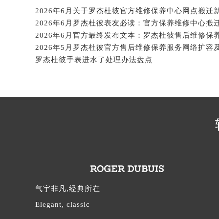
辽宁省沈阳市沈河区中街路137号亨
辽宁省沈阳市沈河区中街路83号亨
2026年6月罗杰杜彼表友必读：官方保养维修中心搬
北京市朝阳区建国门外大街甲6号华熙
北京市东城区东长安街1号王府井东方
罗杰杜彼手表进水了处理办法盘点
河北省保定市竞秀区朝阳北大街北国
内蒙古自治区阿拉善盟市左旗土尔扈
内蒙古自治区巴彦淖尔市临河区新华
内蒙古自治区包头市青山区幸福路甲
内蒙古自治区赤峰市红山区哈达街罗
内蒙古自治区鄂尔多斯市东胜区伊金
内蒙古自治区呼伦贝尔市海拉尔区中
内蒙古自治区通辽市科尔沁区明仁大
内蒙古自治区乌海市海勃湾区人民南
内蒙古自治区乌兰察布市集宁区恩和
气宇非凡,经典所在
内蒙古自治区锡林郭勒盟市锡林浩特
Elegant, classic
内蒙古自治区兴安盟市乌兰浩特市兴