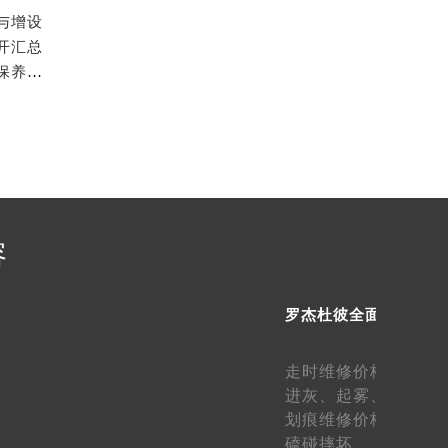
与增设
开汇总
（需提前预约）
2026年6月官方最终文件对外发布：罗杰杜彼售后维修保养中心搬迁与新增事项
容
罗杰杜彼全面服务
走时维修价格、
走快
进灰、
起雾、
生锈维
）
划痕维修价格、
表壳
磕碰摔坏