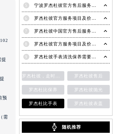
5
宁波罗杰杜彼官方售后服务中心｜网点地址与电话权威信息公示（2026年6月最新）
6
罗杰杜彼官方服务项目及价格查询｜维修地址与售后服务电话权威信息公告（2026年6月最新）
7
罗杰杜彼中国官方售后服务中心｜最新维修地址及官方客服电话权威信息公告（2026年7月最新）
02
8
罗杰杜彼官方服务项目及价格查询｜完整地址与售后热线权威信息声明（2026年7月最新）
9
罗杰杜彼手表清洗保养需要多久？
需提
罗杰杜彼，走时检测
罗杰杜彼售后
需提
罗杰杜比保养
罗杰杜彼抛光
前预
罗杰杜比手表
罗杰杜彼表盖
（需
随机推荐