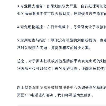
南宁市青秀区金湖路59号地王大厦12
3.专业抛光服务：如果划痕较为严重，自行处理可
合肥市蜀山区潜山路111号万象城华润
业的抛光服务不仅可以去除划痕，还能恢复表壳原有
泉州市丰泽区宝洲路729号浦西万达中
青岛市南区山东路6号华润大厦B座2
4.避免硬物碰撞：在日常佩戴中，尽量避免让手表接
烟台市芝罘区胜利路139号万达金融中
长春市朝阳区西安大路727号中银大厦
5.定期检查与维护：即使没有明显的划痕或损伤，
贵阳市南明区都司高架桥路33号亨特
及时发现潜在问题，并提供相应的解决方案。
昆明市盘龙区北京路928号同德昆明
石家庄市长安区中山东路39号勒泰中
总之，对于罗杰杜彼或其他品牌的手表表壳出现的划
西安市碑林区南关正街88号华侨城长
述方法不仅可以保持手表的良好状态，还能延长其使
海口市龙华区金贸东路5号海口华润大厦
唐山市路南区新华东道100号万达广场
台州市椒江区东海大道1800号腾达中
以上就是
深圳罗杰杜彼维修服务中心
为您分享的精彩
内蒙古自治区呼和浩特市玉泉区大学西
页面400电话进行咨询，我们将竭诚为您服务。
甘肃省兰州市七里河区西津西路16号兰
重庆市解放碑渝中区民权路28号英利