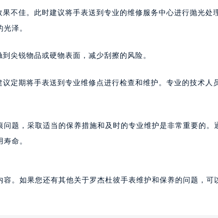
楼1224室（需提前预约）
能效果不佳。此时建议将手表送到专业的维修服务中心进行抛光处
大厦B座12楼03室（需提前预约）
的光泽。
心写字楼A座7楼709室（需提前预约）
2层04室（需提前预约）
触到尖锐物品或硬物表面，减少刮擦的风险。
心A座907室（需提前预约）
A座(旺进大厦)18层09室（需提前预约）
也建议定期将手表送到专业维修点进行检查和维护。专业的技术人
国际金融中心14楼14D（需提前预约）
广场写字楼10层06室（需提前预约）
心写字楼B座13层07室（需提前预约）
痕问题，采取适当的保养措施和及时的专业维护是非常重要的。
安国际中心E座6楼10室（需提前预约）
用寿命。
B座17层1707室（需提前预约）
写字楼A座10层1002室（需提前预约）
心东1幢20楼2002室（需提前预约）
内容。如果您还有其他关于罗杰杜彼手表维护和保养的问题，可
街70号华润万象城写字楼（鄂尔多斯大厦）23层2326室（需
州中心写字楼21层2102室（需提前预约）
国际金融中心写字楼20层01室（需提前预约）