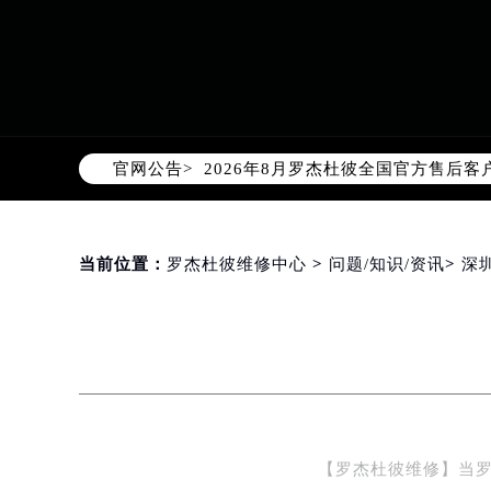
2026年8月罗杰杜彼中国区售后服
2026年8月罗杰杜彼全国官方售后客户服
官网公告>
罗杰杜彼官方全国统一服务热线400-
2026年8月罗杰杜彼售后服务中心最
北京市朝阳区建国门外大街甲6号华熙
北京市东城区东长安街1号东方广场写
当前位置：
罗杰杜彼维修中心
>
问题/知识/资讯
>
深
天津市和平区赤峰道136号天津国际金
上海市徐汇区虹桥路3号港汇中心写字楼
上海市黄浦区南京东路299号宏伊国
南京市秦淮区中山南路1号（新街口）
常州市新北区龙锦路1590号现代传媒
徐州市鼓楼区淮海东路29号苏宁广场I
【罗杰杜彼维修】当
扬州市邗江区国展路29号星耀天地写字