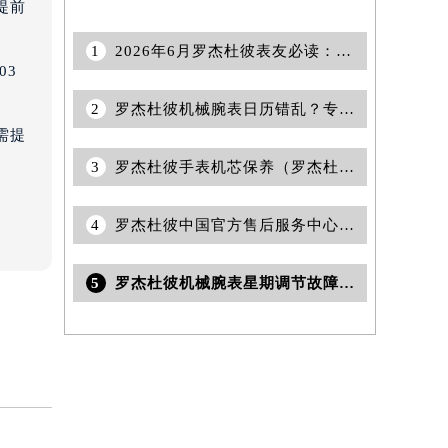
提前
1
2026年6月罗杰杜彼表友必读：官方保养维修中心搬迁新开
03
2
罗杰杜彼机械腕表日历错乱？专属解决秘籍，精准调校你的奢华时光
需提
3
罗杰杜彼手表机芯保养（罗杰杜彼手表全面保养）
4
罗杰杜彼中国官方售后服务中心｜全新网点地址与官方售后热线权威信息通告（2026年7月最新）
5
罗杰杜彼机械腕表星期调节故障？专业指南助你轻松修复