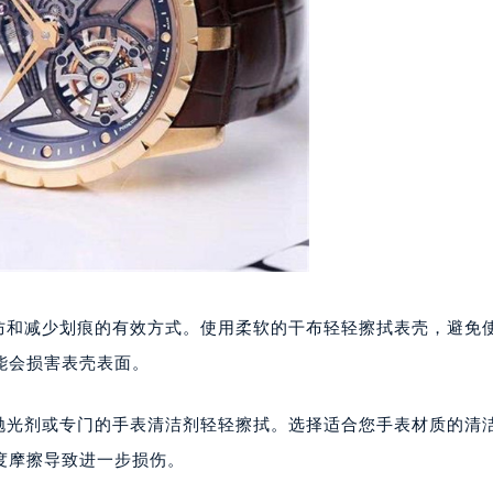
代广场写字楼9层902室（需提前预约）
号世茂环球金融中心写字楼（芙蓉广场）10层13室（需提前预约
楼29层2905室（需提前预约）
表服务中心（品牌授权店）3层整层（需提前预约）
表服务中心（品牌授权店）1层整层（需提前预约）
表服务中心（品牌授权店）1层整层（需提前预约）
（CCMALL）C座17层17-B（需提前预约）
10层1015室（需提前预约）
心T2座写字楼29层03室（需提前预约）
厦7层G室（需提前预约）
心C座12层1205室（需提前预约）
预防和减少划痕的有效方式。使用柔软的干布轻轻擦拭表壳，避免
中心T1写字楼9层907室（需提前预约）
能会损害表壳表面。
写字楼1座11层1104室（需提前预约）
楼16层1603室（需提前预约）
抛光剂或专门的手表清洁剂轻轻擦拭。选择适合您手表材质的清
中心办公楼C座22层08室（需提前预约）
度摩擦导致进一步损伤。
大厦38层09室（需提前预约）