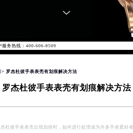
务网络优化升级公告
务热线：400-606-8509
606-8509，服务覆盖中国大陆、香港、澳门、台湾全部区域（非大
新网点地址：
国际中心写字楼D座11层1102室（北京总部）（需提前预约）
字楼W3座6层602室（需提前预约）
圳
> 罗杰杜彼手表表壳有划痕解决方法
融中心写字楼26层2603室（需提前预约）
罗杰杜彼手表表壳有划痕解决方法
2座37层3705室（需提前预约）
际广场写字楼8层806室（需提前预约）
南京中心写字楼22层C1-1室（需提前预约）
中心写字楼5号楼10层1008室（需提前预约）
FC国际金融中心写字楼35层3508室（需提前预约）
罗杰杜彼手表表壳出现划痕时，如何进行处理成为许多手表爱好
楼1号楼18层1803室（需提前预约）