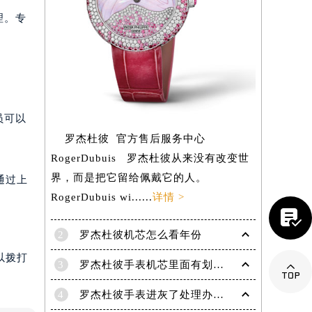
理。专
员可以
罗杰杜彼 官方售后服务中心
RogerDubuis 罗杰杜彼从来没有改变世
界，而是把它留给佩戴它的人。
通过上
RogerDubuis wi......
详情 >

2
罗杰杜彼机芯怎么看年份
以拨打
提前预约）
3
罗杰杜彼手表机芯里面有划痕解决技巧是什么

4
罗杰杜彼手表进灰了处理办法盘点