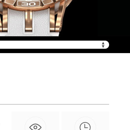
▲
陆需加拨“+86”）
▼

者