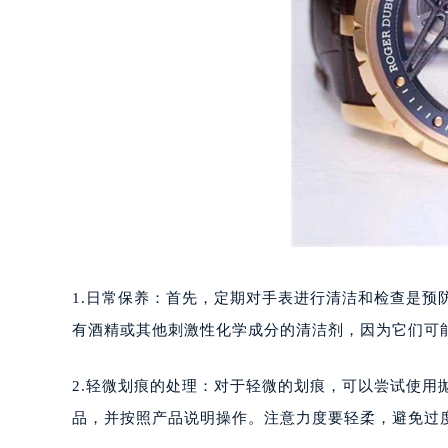
重庆市江北区观音桥步行街2号融恒时
长沙市芙蓉区定王台街道建湘路393
郑州市二七区铭功路10号华润大厦写字
太原市迎泽区解放路15号亨得利名
沈阳市沈河区中街路137号亨得利名
沈阳市沈河区中街路83号亨得利名
乌鲁木齐市天山区红山路26号时代广场
温州市鹿城区锦绣路1067号置信广场
哈尔滨市道里区友谊西路600号富力中
大连市中山区人民路15号国际金融大
佛山市禅城区季华五路57号万科金融中
1.日常保养：首先，定期对手表进行清洁和检查是
东莞市东城街道鸿福东路1号民盈国贸
有酒精或其他刺激性化学成分的清洁剂，因为它们可
无锡市梁溪区人民中路139号恒隆广场
南通市崇川区工农路57号圆融广场写字
2.轻微划痕的处理：对于轻微的划痕，可以尝试使用
苏州市苏州工业园区星港街199号苏州
品，并按照产品说明操作。注意力度要轻柔，避免过
武汉市江汉区解放大道686号世界贸易