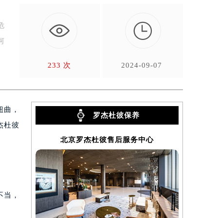

危
何
233 次
2024-09-07
扭曲，
罗杰杜彼保养
杰杜彼
北京罗杰杜彼售后服务中心
上
不当，