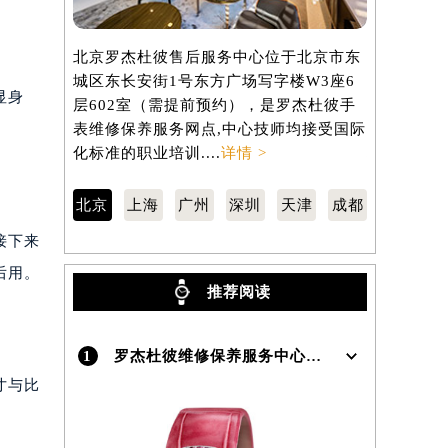
北京罗杰杜彼售后服务中心位于北京市东
上海罗杰杜
城区东长安街1号东方广场写字楼W3座6
汇区虹桥路
显身
层602室（需提前预约），是罗杰杜彼手
3705室
表维修保养服务网点,中心技师均接受国际
维修保养服
化标准的职业培训....
详情 >
标准的职业培
北京
上海
广州
深圳
天津
成都
接下来
后用。
推荐阅读
1
罗杰杜彼维修保养服务中心介绍 | RogerDubuis
寸与比