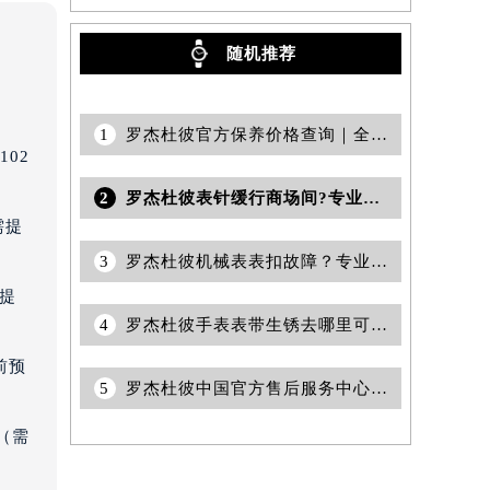
随机推荐
1
罗杰杜彼官方保养价格查询｜全部网点地址与售后电话权威信息公告（2026年7月最新）
02
2
罗杰杜彼表针缓行商场间?专业校准，重启精准时光
需提
3
罗杰杜彼机械表表扣故障？专业解决表扣扣不上难题，确保精准佩戴体验
需提
4
罗杰杜彼手表表带生锈去哪里可以维修？
前预
5
罗杰杜彼中国官方售后服务中心｜最新网点地址及电话权威信息公告（2026年7月最新）
（需