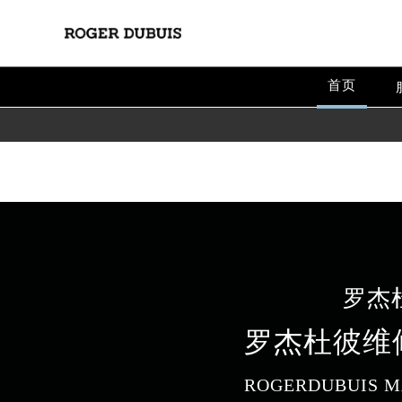
Warning
: extract() expects parameter 1 to be array, null give
Warning
: array_map(): Argument #2 should be an array in
/
首页
罗杰
罗杰杜彼维
ROGERDUBUIS M