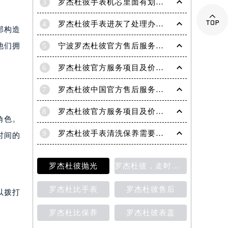
3
罗杰杜彼手表机芯里面有划痕解决技巧是什么

4
罗杰杜彼手表进灰了处理办法盘点
部构造
他们拥
5
宁波罗杰杜彼官方售后服务中心｜网点地址与电话权威信息公示（2026年6月最新）
6
罗杰杜彼官方服务项目及价格查询｜维修地址与售后服务电话权威信息公告（2026年6月最新）
7
罗杰杜彼中国官方售后服务中心｜最新维修地址及官方客服电话权威信息公告（2026年7月最新）
8
罗杰杜彼官方服务项目及价格查询｜完整地址与售后热线权威信息声明（2026年7月最新）
角色。
9
罗杰杜彼手表清洗保养需要多久？
时间的
罗杰杜彼抛光
罗杰杜彼，走时检测
罗杰杜比手表
罗杰杜彼售后
以拨打
罗杰杜比保养
罗杰杜彼表盖