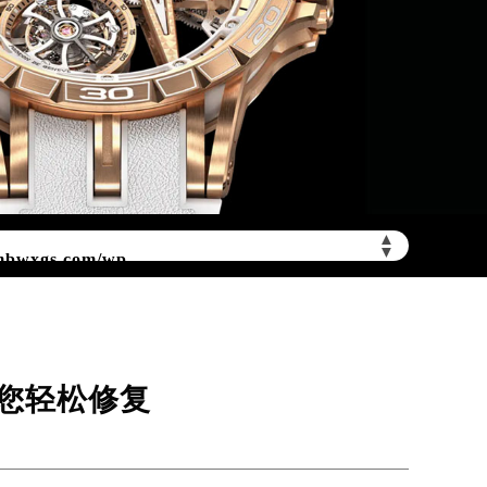
mbwxgs.com/wp-
▲
▼
您轻松修复