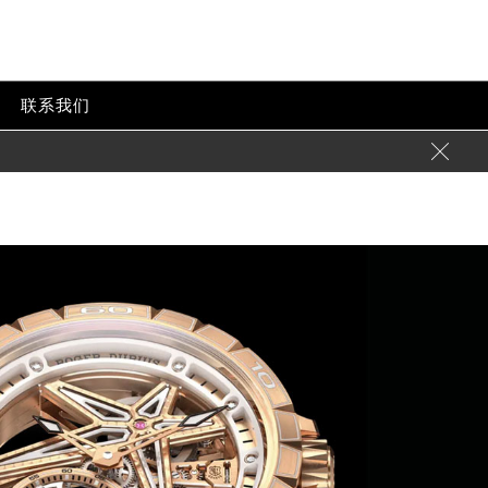
p-content/themes/rogerdubuis/header.php
on line
24
tent/themes/rogerdubuis/header.php
on line
32
联系我们
