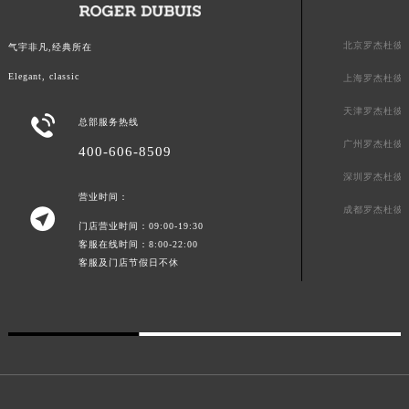
澳门特别行政区风顺堂区南湾大马路罗杰杜彼售后服务中心（需提前预约）
澳门特别行政区花地玛堂区关闸广场罗杰杜彼售后服务中心（需提前预约）
北京罗杰杜彼
气宇非凡,经典所在
澳门特别行政区花王堂区大三巴商圈罗杰杜彼售后服务中心（需提前预约）
Elegant, classic
澳门特别行政区嘉模堂区官也街罗杰杜彼售后服务中心（需提前预约）
上海罗杰杜彼
澳门省路氹城市金光大道罗杰杜彼售后服务中心（需提前预约）
天津罗杰杜彼

总部服务热线
澳门特别行政区望德堂区塔石广场罗杰杜彼售后服务中心（需提前预约）
广州罗杰杜彼
400-606-8509
福建省福州市鼓楼区五四路128-1号恒力城写字楼15层03室罗杰杜彼售后服务中心（需提前预约）
深圳罗杰杜彼
福建省厦门市思明区湖滨东路95号万象城华润大厦B座11层1104室罗杰杜彼售后服务中心（需提前预约）
营业时间：
广东省潮州市潮安区新风路与潮汕路交汇处罗杰杜彼售后服务中心（需提前预约）
成都罗杰杜彼

门店营业时间：09:00-19:30
广东省广州市天河区天河路230号万菱汇国际中心A塔7层704室罗杰杜彼售后服务中心（需提前预约）
客服在线时间：8:00-22:00
广东省广州市越秀区环市东路371-375号世界贸易中心大厦南塔15层1507室罗杰杜彼售后服务中心（需提前预约）
客服及门店节假日不休
广东省河源市源城区越王大道罗杰杜彼售后服务中心（需提前预约）
广东省惠州市惠城区江北文昌一路7号华贸大厦1座30层3005室罗杰杜彼售后服务中心（需提前预约）
广东省江门市蓬江区广场西路罗杰杜彼售后服务中心（需提前预约）
广东省揭阳市榕城进贤门步行街罗杰杜彼售后服务中心（需提前预约）
广东省茂名市电白区水东街道迎宾大道罗杰杜彼售后服务中心（需提前预约）