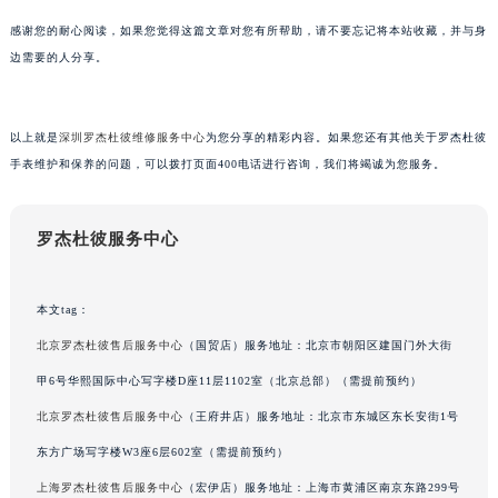
甘肃省兰州市七里河区西津西路16号兰州中心写字楼21层2102室（需提前预约）
感谢您的耐心阅读，如果您觉得这篇文章对您有所帮助，请不要忘记将本站收藏，并与身
重庆市解放碑渝中区民权路28号英利国际金融中心写字楼20层01室（需提前预约）
边需要的人分享。
黑龙江省大庆市萨尔图区会战大街罗杰杜彼售后服务中心（需提前预约）
黑龙江省鹤岗市向阳区红军路罗杰杜彼售后服务中心（需提前预约）
黑龙江省黑河市爱辉区中央街罗杰杜彼售后服务中心（需提前预约）
以上就是
深圳罗杰杜彼维修服务中心
为您分享的精彩内容。如果您还有其他关于罗杰杜彼
黑龙江省鸡西市鸡冠区红军路罗杰杜彼售后服务中心（需提前预约）
手表维护和保养的问题，可以拨打页面400电话进行咨询，我们将竭诚为您服务。
黑龙江省佳木斯市向阳区长安路罗杰杜彼售后服务中心（需提前预约）
黑龙江省牡丹江市东安区太平路罗杰杜彼售后服务中心（需提前预约）
罗杰杜彼服务中心
黑龙江省七台河市桃山区大同街罗杰杜彼售后服务中心（需提前预约）
黑龙江省齐齐哈尔市龙沙区龙华路罗杰杜彼售后服务中心（需提前预约）
本文tag：
黑龙江省双鸭山市尖山区新兴大街罗杰杜彼售后服务中心（需提前预约）
黑龙江省绥化市北林区新华街与康庄路交叉口罗杰杜彼售后服务中心（需提前预约）
北京罗杰杜彼售后服务中心
（国贸店）服务地址：北京市朝阳区建国门外大街
黑龙江省伊春市伊美区通河路罗杰杜彼售后服务中心（需提前预约）
甲6号华熙国际中心写字楼D座11层1102室（北京总部）（需提前预约）
吉林省白城市洮北区明仁南街罗杰杜彼售后服务中心（需提前预约）
北京罗杰杜彼售后服务中心
（王府井店）服务地址：北京市东城区东长安街1号
吉林省白山市浑江区浑江大街罗杰杜彼售后服务中心（需提前预约）
东方广场写字楼W3座6层602室（需提前预约）
吉林省吉林市船营区河南街罗杰杜彼售后服务中心（需提前预约）
上海罗杰杜彼售后服务中心
（宏伊店）服务地址：上海市黄浦区南京东路299号