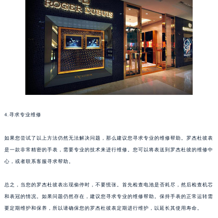
苏州市苏州工业园区星港街199号苏州中心办公楼C座22层08室（需提前预约）
武汉市江汉区解放大道686号世界贸易大厦38层09室（需提前预约）
南宁市青秀区金湖路59号地王大厦12楼1224室（需提前预约）
合肥市蜀山区潜山路111号万象城华润大厦B座12楼03室（需提前预约）
泉州市丰泽区宝洲路729号浦西万达中心写字楼A座7楼709室（需提前预约）
青岛市南区山东路6号华润大厦B座22层04室（需提前预约）
烟台市芝罘区胜利路139号万达金融中心A座907室（需提前预约）
长春市朝阳区西安大路727号中银大厦A座(旺进大厦)18层09室（需提前预约）
贵阳市南明区都司高架桥路33号亨特国际金融中心14楼14D（需提前预约）
4.寻求专业维修
昆明市盘龙区北京路928号同德昆明广场写字楼10层06室（需提前预约）
石家庄市长安区中山东路39号勒泰中心写字楼B座13层07室（需提前预约）
如果您尝试了以上方法仍然无法解决问题，那么建议您寻求专业的维修帮助。罗杰杜彼表
是一款非常精密的手表，需要专业的技术来进行维修。您可以将表送到罗杰杜彼的维修中
西安市碑林区南关正街88号华侨城长安国际中心E座6楼10室（需提前预约）
心，或者联系客服寻求帮助。
海口市龙华区金贸东路5号海口华润大厦B座17层1707室（需提前预约）
唐山市路南区新华东道100号万达广场写字楼A座10层1002室（需提前预约）
总之，当您的罗杰杜彼表出现偷停时，不要慌张。首先检查电池是否耗尽，然后检查机芯
台州市椒江区东海大道1800号腾达中心东1幢20楼2002室（需提前预约）
和表冠的情况。如果问题仍然存在，建议您寻求专业的维修帮助。保持手表的正常运转需
内蒙古自治区呼和浩特市玉泉区大学西街70号华润万象城写字楼（鄂尔多斯大厦）23层2326室（需提前预约）
要定期维护和保养，所以请确保您的罗杰杜彼表定期进行维护，以延长其使用寿命。