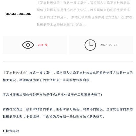
徐州市鼓楼区淮海东路29号苏宁广场IFC国际金融中心写字楼35层3508室（需提前预约）
【罗杰杜彼保养】在这一篇文章中，我将深入讨论罗杰杜彼表出
扬州市邗江区国展路29号星耀天地写字楼1号楼18层1803室（需提前预约）
现偷停处理方法是什么的相关知识，希望能够为你们的生活带来
一些新的想法和启示。 罗杰杜彼表出现偷停处理方法是什么(罗杰
盐城市盐都区世纪大道5号盐城金融城写字楼1号楼16层1604室（需提前预约）
杜彼表停工故障解决技巧) 罗杰…
泰州市海陵区永定东路399号置地商务中心东塔写字楼（华润万象城）17层1706室（需提前预约）
宁波市江北区大闸南路500号来福士广场办公楼20层2009室（需提前预约）

杭州市上城区钱江路1366号华润大厦写字楼A座5层503-5室（需提前预约）
243 次
2024-07-22
金华市金东区东市南街777号金华万达广场写字楼4号楼22层2209室（需提前预约）
绍兴市越城区胜利东路379号世茂天际中心写字楼8层805室（需提前预约）
嘉兴市南湖区广益路705号嘉兴世界贸易中心写字楼A座13层1304室（需提前预约）
【
罗杰杜彼保养
】在这一篇文章中，我将深入讨论罗杰杜彼表出现偷停处理方法是什么的
南昌市红谷滩新区红谷中大道998号绿地双子塔（中央广场）A1座办公楼14层07室（需提前预约）
相关知识，希望能够为你们的生活带来一些新的想法和启示。
济南市历下区经十路11111号华润中心写字楼（万象城）15层1508室（需提前预约）
广州市天河区天河路230号万菱汇国际中心写字楼A塔7层704室（需提前预约）
罗杰杜彼表出现偷停处理方法是什么(罗杰杜彼表停工故障解决技巧)
广州市越秀区环市东路371-375号世界贸易中心大厦南塔写字楼15层07室（需提前预约）
罗杰杜彼表是一款非常精密的手表，但有时候可能会出现偷停的情况。当你发现你的罗杰
深圳市罗湖区深南东路5001号华润大厦写字楼17层1701室（需提前预约）
杜彼表停工时，不要慌张，下面将为您介绍一些处理方法和解决技巧。
惠州市惠城区江北文昌一路7号华贸大厦写字楼1座30层05室（需提前预约）
厦门市思明区湖滨东路95号华润大厦写字楼B座11层1104室（需提前预约）
1.检查电池