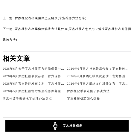
辽宁省铁岭市银州区南马路罗杰杜彼售后服务中心（需提前预约）
辽宁省营口市站前区市府路与渤海大街交叉口罗杰杜彼售后服务中心（需提前预约）
辽宁省沈阳市沈河区中街路137号亨得利名表维修授权店1楼罗杰杜彼售后服务中心（需提前预约）
上一篇:
罗杰杜彼表出现偷停怎么解决(专业维修方法分享)
辽宁省沈阳市沈河区中街路83号亨得利名表维修授权店1楼罗杰杜彼售后服务中心（需提前预约）
下一篇:
罗杰杜彼表出现偷停解决办法是什么(罗杰杜彼表怎么办？解决罗杰杜彼表偷停问
北京市朝阳区建国门外大街甲6号华熙国际中心D座11层1102室罗杰杜彼售后服务中心（北京总部）（需提前预约）
题的方法)
北京市东城区东长安街1号王府井东方广场W3座6层602室罗杰杜彼售后服务中心（需提前预约）
河北省保定市竞秀区朝阳北大街北国先天下罗杰杜彼售后服务中心（需提前预约）
相关文章
内蒙古自治区阿拉善盟市左旗土尔扈特大街罗杰杜彼售后服务中心（需提前预约）
内蒙古自治区巴彦淖尔市临河区新华街罗杰杜彼售后服务中心（需提前预约）
2026年6月关于罗杰杜彼官方维修保养中心网点搬迁新增的正式文件内容
2026年6月官方补充最后告知：罗杰杜彼售后网点迁址与增设
内蒙古自治区包头市青山区幸福路甲3号王府井百货名表维修罗杰杜彼售后服务中心（需提前预约）
2026年6月罗杰杜彼表友必读：官方保养维修中心搬迁新开
2026年6月罗杰杜彼表友必读：官方售后网点搬迁及新开汇总
2026年6月官方最终发布文本：罗杰杜彼售后维修保养中心搬迁与新增
2026年6月官方最终文件对外发布：罗杰杜彼售后维修保养中心搬迁与新增事项
内蒙古自治区赤峰市红山区哈达街罗杰杜彼售后服务中心（需提前预约）
2026年5月罗杰杜彼官方售后维修保养服务网络扩容及迁址补充公告
罗杰杜彼手表走慢了解决方法
内蒙古自治区鄂尔多斯市东胜区伊金霍洛街罗杰杜彼售后服务中心（需提前预约）
罗杰杜彼手表进水了处理办法盘点
罗杰杜彼机芯怎么选择
内蒙古自治区呼伦贝尔市海拉尔区中央街罗杰杜彼售后服务中心（需提前预约）
内蒙古自治区通辽市科尔沁区明仁大街罗杰杜彼售后服务中心（需提前预约）
内蒙古自治区乌海市海勃湾区人民南路罗杰杜彼售后服务中心（需提前预约）
罗杰杜彼保养
内蒙古自治区乌兰察布市集宁区恩和大街罗杰杜彼售后服务中心（需提前预约）