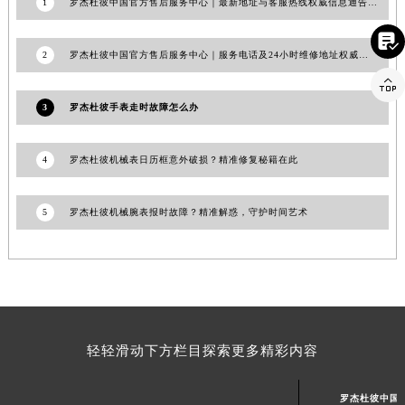
山东省威海市环翠区新威海路89号振华商厦一楼名表维修罗杰杜彼售后服务中心（需提前预约）
1
罗杰杜彼中国官方售后服务中心｜最新地址与客服热线权威信息通告（2026年7月最新）
山东省潍坊市奎文区东风东街罗杰杜彼售后服务中心（需提前预约）

山东省枣庄市滕州市北辛路与善国路交叉口罗杰杜彼售后服务中心（需提前预约）
2
罗杰杜彼中国官方售后服务中心｜服务电话及24小时维修地址权威信息公告（2026年7月最新）
山东省淄博市张店区金晶大道罗杰杜彼售后服务中心（需提前预约）

上海市黄浦区南京东路299号宏伊国际广场写字楼8层806室罗杰杜彼售后服务中心（需提前预约）
3
罗杰杜彼手表走时故障怎么办
上海市徐汇区虹桥路3号港汇中心2座37层3705室罗杰杜彼售后服务中心（需提前预约）
浙江省杭州市上城区钱江路1366号华润大厦A座5层503-5室罗杰杜彼售后服务中心（需提前预约）
4
罗杰杜彼机械表日历框意外破损？精准修复秘籍在此
浙江省湖州市吴兴区劳动路罗杰杜彼售后服务中心（需提前预约）
浙江省嘉兴市南湖区广益路705号嘉兴世界贸易中心A座13层1304室罗杰杜彼售后服务中心（需提前预约）
5
罗杰杜彼机械腕表报时故障？精准解惑，守护时间艺术
浙江省金华市金东区东市南街777号金华万达广场4号楼22楼2209室罗杰杜彼售后服务中心（需提前预约）
浙江省丽水市莲都区解放街罗杰杜彼售后服务中心（需提前预约）
浙江省宁波市江北区大闸南路500号来福士广场办公楼20层2009室罗杰杜彼售后服务中心（需提前预约）
浙江省衢州市柯城区上街罗杰杜彼售后服务中心（需提前预约）
浙江省绍兴市越城区胜利东路379号世茂天际中心写字楼8层805室罗杰杜彼售后服务中心（需提前预约）
轻轻滑动下方栏目探索更多精彩内容
浙江省舟山市定海区解放东路罗杰杜彼售后服务中心（需提前预约）
澳门特别行政区大堂区议事亭前地（新马路）罗杰杜彼售后服务中心（需提前预约）
罗杰杜彼中国