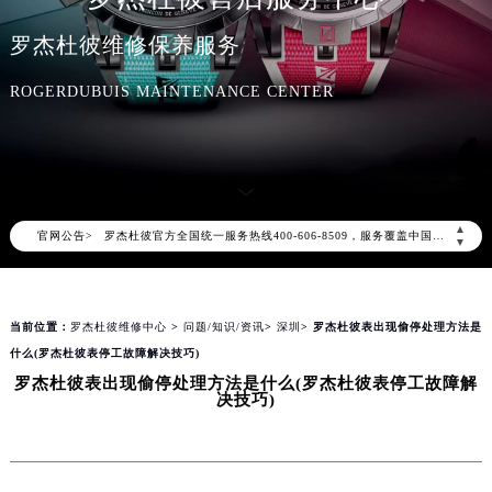
罗杰杜彼维修保养服务
ROGERDUBUIS MAINTENANCE CENTER
2026年8月罗杰杜彼中国区售后服务网络优化升级公告
2026年8月罗杰杜彼全国官方售后客户服务热线：400-606-8509
罗杰杜彼官方全国统一服务热线400-606-8509，服务覆盖中国大陆、香港、澳门、台湾全部区域（非大陆需加拨“+86”）
▲
官网公告>
▼
2026年8月罗杰杜彼售后服务中心最新网点地址：
北京市朝阳区建国门外大街甲6号华熙国际中心写字楼D座11层1102室（北京总部）（需提前预约）
北京市东城区东长安街1号东方广场写字楼W3座6层602室（需提前预约）
当前位置：
罗杰杜彼维修中心
>
问题/知识/资讯
>
深圳
> 罗杰杜彼表出现偷停处理方法是
天津市和平区赤峰道136号天津国际金融中心写字楼26层2603室（需提前预约）
什么(罗杰杜彼表停工故障解决技巧)
上海市徐汇区虹桥路3号港汇中心写字楼2座37层3705室（需提前预约）
罗杰杜彼表出现偷停处理方法是什么(罗杰杜彼表停工故障解
决技巧)
上海市黄浦区南京东路299号宏伊国际广场写字楼8层806室（需提前预约）
南京市秦淮区中山南路1号（新街口）南京中心写字楼22层C1-1室（需提前预约）
常州市新北区龙锦路1590号现代传媒中心写字楼5号楼10层1008室（需提前预约）