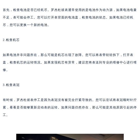
福州市鼓楼区五四路128-1号恒力城写字楼15层03室（需提前预约）
成都市锦江区人民东路6号SAC东原中心写字楼24层2406B室（需提前预约）
首先，检查电池是否已经耗尽。罗杰杜彼表通常使用的是电池作为动力源，如果电池电量
不足，表可能会停工。您可以打开表背面的电池盖，检查电池的状态。如果电池已经耗
重庆市江北区观音桥步行街2号融恒时代广场写字楼9层902室（需提前预约）
尽，您可以更换一个新的电池。
长沙市芙蓉区定王台街道建湘路393号世茂环球金融中心写字楼（芙蓉广场）10层13室（需提前预约）
郑州市二七区铭功路10号华润大厦写字楼29层2905室（需提前预约）
2.检查机芯
太原市迎泽区解放路15号亨得利名表服务中心（品牌授权店）3层整层（需提前预约）
沈阳市沈河区中街路137号亨得利名表服务中心（品牌授权店）1层整层（需提前预约）
如果电池并非问题所在，那么可能是机芯出现了故障。您可以将表带轻轻拆下，打开表
沈阳市沈河区中街路83号亨得利名表服务中心（品牌授权店）1层整层（需提前预约）
盖，检查机芯的运转情况。如果发现机芯有异常，建议您将表送到专业的维修中心进行维
修。
乌鲁木齐市天山区红山路26号时代广场（CCMALL）C座17层17-B（需提前预约）
温州市鹿城区锦绣路1067号置信广场10层1015室（需提前预约）
3.检查表冠
哈尔滨市道里区友谊西路600号富力中心T2座写字楼29层03室（需提前预约）
大连市中山区人民路15号国际金融大厦7层G室（需提前预约）
有时候，罗杰杜彼表停工是因为表冠没有被完全拧紧导致的。您可以尝试将表冠顺时针拧
佛山市禅城区季华五路57号万科金融中心C座12层1205室（需提前预约）
紧，看看是否能够重新启动表的运转。如果问题仍然存在，那么可能是其他原因引起的停
东莞市东城街道鸿福东路1号民盈国贸中心T1写字楼9层907室（需提前预约）
工。
无锡市梁溪区人民中路139号恒隆广场写字楼1座11层1104室（需提前预约）
南通市崇川区工农路57号圆融广场写字楼16层1603室（需提前预约）