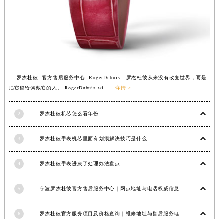
福建省莆田市城厢区霞林街道荔华东大道罗杰杜彼售后服务中心（需提前预约）
福建省三明市三元区东乾二路罗杰杜彼售后服务中心（需提前预约）
福建省漳州市龙文区步港路罗杰杜彼售后服务中心（需提前预约）
江苏省常州市新北区龙锦路1590号现代传媒中心5号楼10层1008室罗杰杜彼售后服务中心（需提前预约）
江苏省淮安市清江浦区淮海北路罗杰杜彼售后服务中心（需提前预约）
江苏省连云港市海州区通灌北路罗杰杜彼售后服务中心（需提前预约）
罗杰杜彼 官方售后服务中心 RogerDubuis 罗杰杜彼从来没有改变世界，而是
江苏省南京市秦淮区中山南路1号南京中心22层22-C1-C3室罗杰杜彼售后服务中心（需提前预约）
把它留给佩戴它的人。 RogerDubuis wi......
详情 >
江苏省宿迁市宿城区西湖路罗杰杜彼售后服务中心（需提前预约）
江苏省泰州市海陵区永定东路399号置地商务中心东塔（华润万象城）17层1706室罗杰杜彼售后服务中心（需提前预约）
2
罗杰杜彼机芯怎么看年份
江苏省徐州市鼓楼区淮海东路29号苏宁广场IFC国际金融中心35层3508室罗杰杜彼售后服务中心（需提前预约）
江苏省盐城市盐都区世纪大道5号盐城金融城写字楼1号楼16层1604室罗杰杜彼售后服务中心（需提前预约）
3
罗杰杜彼手表机芯里面有划痕解决技巧是什么
江苏省扬州市邗江区国展路29号星耀天地写字楼1号楼18层1803室罗杰杜彼售后服务中心（需提前预约）
4
罗杰杜彼手表进灰了处理办法盘点
江苏省镇江市京口区中山东路罗杰杜彼售后服务中心（需提前预约）
江西省抚州市临川区赣东大道罗杰杜彼售后服务中心（需提前预约）
5
宁波罗杰杜彼官方售后服务中心｜网点地址与电话权威信息公示（2026年6月最新）
江西省赣州市章贡区文清路罗杰杜彼售后服务中心（需提前预约）
江西省吉安市吉州区井冈山大道罗杰杜彼售后服务中心（需提前预约）
6
罗杰杜彼官方服务项目及价格查询｜维修地址与售后服务电话权威信息公告（2026年6月最新）