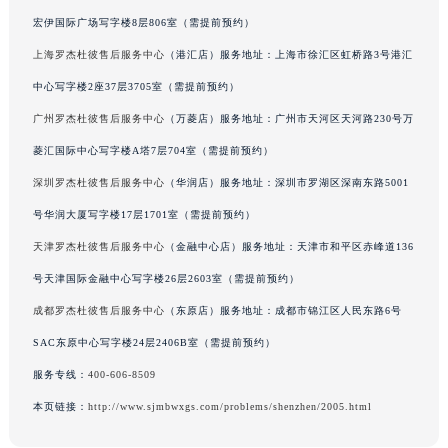
吉林省辽源市龙山区人民大街罗杰杜彼售后服务中心（需提前预约）
宏伊国际广场写字楼8层806室（需提前预约）
吉林省梅河口市新华街道梅河大街罗杰杜彼售后服务中心（需提前预约）
上海罗杰杜彼售后服务中心
（港汇店）服务地址：上海市徐汇区虹桥路3号港汇
吉林省四平市铁东区紫气大路与南九经街交汇处罗杰杜彼售后服务中心（需提前预约）
吉林省松原市宁江区五环大街罗杰杜彼售后服务中心（需提前预约）
中心写字楼2座37层3705室（需提前预约）
吉林省通化市东昌区环通乡江南大街罗杰杜彼售后服务中心（需提前预约）
广州罗杰杜彼售后服务中心
（万菱店）服务地址：广州市天河区天河路230号万
吉林省延边市延吉市解放路罗杰杜彼售后服务中心（需提前预约）
菱汇国际中心写字楼A塔7层704室（需提前预约）
辽宁省鞍山市铁东区站前街罗杰杜彼售后服务中心（需提前预约）
深圳罗杰杜彼售后服务中心
（华润店）服务地址：深圳市罗湖区深南东路5001
辽宁省本溪市平山区胜利路罗杰杜彼售后服务中心（需提前预约）
号华润大厦写字楼17层1701室（需提前预约）
辽宁省朝阳市双塔区新华路罗杰杜彼售后服务中心（需提前预约）
天津罗杰杜彼售后服务中心
（金融中心店）服务地址：天津市和平区赤峰道136
辽宁省丹东市振兴区七经街罗杰杜彼售后服务中心（需提前预约）
号天津国际金融中心写字楼26层2603室（需提前预约）
辽宁省抚顺市新抚区东一路罗杰杜彼售后服务中心（需提前预约）
辽宁省阜新市海州区解放大街罗杰杜彼售后服务中心（需提前预约）
成都罗杰杜彼售后服务中心
（东原店）服务地址：成都市锦江区人民东路6号
辽宁省葫芦岛市连山区中央路罗杰杜彼售后服务中心（需提前预约）
SAC东原中心写字楼24层2406B室（需提前预约）
辽宁省锦州市古塔区中央大街罗杰杜彼售后服务中心（需提前预约）
服务专线：
400-606-8509
辽宁省辽阳市白塔区新运大街罗杰杜彼售后服务中心（需提前预约）
本页链接：
http://www.sjmbwxgs.com/problems/shenzhen/2005.html
辽宁省盘锦市兴隆台区石油大街罗杰杜彼售后服务中心（需提前预约）