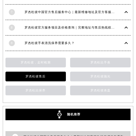
江西省景德镇市珠山区珠山中路罗杰杜彼售后服务中心（需提前预约）
江西省九江市浔阳区浔阳路罗杰杜彼售后服务中心（需提前预约）
7
罗杰杜彼中国官方售后服务中心｜最新维修地址及官方客服电话权威信息公告（2026年7月最新）
江西省南昌市红谷滩新区红谷中大道998号绿地双子塔（中央广场）A1座办公楼14层1407室罗杰杜彼售后服务中心（需提前预约）
江西省萍乡市安源区萍安北大道与康庄路交叉口罗杰杜彼售后服务中心（需提前预约）
8
罗杰杜彼官方服务项目及价格查询｜完整地址与售后热线权威信息声明（2026年7月最新）
江西省上饶市信州区滨江西路罗杰杜彼售后服务中心（需提前预约）
江西省新余市渝水区北湖西路罗杰杜彼售后服务中心（需提前预约）
9
罗杰杜彼手表清洗保养需要多久？
江西省宜春市袁州区中山中路罗杰杜彼售后服务中心（需提前预约）
江西省鹰潭市月湖区胜利东路罗杰杜彼售后服务中心（需提前预约）
罗杰杜彼，走时检测
罗杰杜比手表
山东省德州市德城区东风中路罗杰杜彼售后服务中心（需提前预约）
罗杰杜彼售后
罗杰杜彼抛光
山东省东营市东营区济南路罗杰杜彼售后服务中心（需提前预约）
山东省济南市历下区经十路11111号华润中心写字楼（万象城）15层1508室罗杰杜彼售后服务中心（需提前预约）
罗杰杜比保养
罗杰杜彼表盖
山东省济宁市任城区太白楼路罗杰杜彼售后服务中心（需提前预约）
山东省莱芜市文化南路8号银座商城名表维修一楼名表维修罗杰杜彼售后服务中心（需提前预约）
山东省临沂市兰山区解放路罗杰杜彼售后服务中心（需提前预约）
随机推荐
山东省日照市东港区烟台路罗杰杜彼售后服务中心（需提前预约）
山东省泰安市泰山区财源街道泰山大街罗杰杜彼售后服务中心（需提前预约）