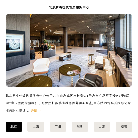
内蒙古自治区锡林郭勒盟市锡林浩特市光明街与额尔敦路交叉口罗杰杜彼售后服务中心（需提前预约）
北京罗杰杜彼售后服务中心
内蒙古自治区兴安盟市乌兰浩特市兴安大街罗杰杜彼售后服务中心（需提前预约）
山西省大同市平城区迎宾街罗杰杜彼售后服务中心（需提前预约）
山西省晋城市城区黄华街罗杰杜彼售后服务中心（需提前预约）
山西省晋中市榆次区顺城街罗杰杜彼售后服务中心（需提前预约）
山西省临汾市尧都区解放路罗杰杜彼售后服务中心（需提前预约）
山西省吕梁市离石区永宁中路与建设街交叉口罗杰杜彼售后服务中心（需提前预约）
山西省朔州市朔城区怡西路与鄯阳西街交汇处罗杰杜彼售后服务中心（需提前预约）
山西省忻州市忻府区和平东街与七一南路交叉口罗杰杜彼售后服务中心（需提前预约）
山西省阳泉市郊区平阳东街与新城大道交叉口罗杰杜彼售后服务中心（需提前预约）
山西省运城市盐湖区河东街罗杰杜彼售后服务中心（需提前预约）
山西省长治市潞州区英雄中路罗杰杜彼售后服务中心（需提前预约）
北京罗杰杜彼售后服务中心位于北京市东城区东长安街1号东方广场写字楼W3座6层
上
602室（需提前预约），是罗杰杜彼手表维修保养服务网点,中心技师均接受国际化标
室
山西省太原市迎泽区迎泽街道解放路15号亨得利名表维修授权店3楼罗杰杜彼售后服务中心（需提前预约）
准的职业培训....
详情 >
职业
天津市和平区赤峰道136号天津国际金融中心26层2603室罗杰杜彼售后服务中心（需提前预约）
安徽省安庆市迎江区人民路罗杰杜彼售后服务中心（需提前预约）
北京
上海
广州
深圳
天津
成都
安徽省蚌埠市蚌山区淮河路罗杰杜彼售后服务中心（需提前预约）