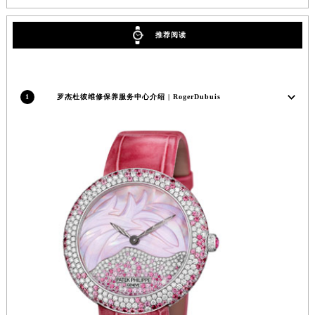
安徽省亳州市谯城区魏武大道罗杰杜彼售后服务中心（需提前预约）
安徽省池州市贵池区长江路罗杰杜彼售后服务中心（需提前预约）
推荐阅读
安徽省滁州市琅琊区南谯北路罗杰杜彼售后服务中心（需提前预约）
安徽省阜阳市颍州区颍州北路罗杰杜彼售后服务中心（需提前预约）
安徽省淮北市相山区淮海路罗杰杜彼售后服务中心（需提前预约）
1
罗杰杜彼维修保养服务中心介绍 | RogerDubuis
安徽省淮南市田家庵区国庆中路罗杰杜彼售后服务中心（需提前预约）
安徽省黄山市屯溪区黄山西路罗杰杜彼售后服务中心（需提前预约）
安徽省六安市金安区解放中路罗杰杜彼售后服务中心（需提前预约）
安徽省马鞍山市雨山区湖南西路罗杰杜彼售后服务中心（需提前预约）
安徽省宿州市埇桥区人民中路罗杰杜彼售后服务中心（需提前预约）
安徽省铜陵市铜官区石城大道罗杰杜彼售后服务中心（需提前预约）
安徽省芜湖市镜湖区中山路步行街罗杰杜彼售后服务中心（需提前预约）
安徽省宣城市宣州区叠嶂西路罗杰杜彼售后服务中心（需提前预约）
福建省龙岩市新罗区九一南路罗杰杜彼售后服务中心（需提前预约）
福建省南平市建阳区人民西路罗杰杜彼售后服务中心（需提前预约）
福建省宁德市蕉城区天湖东路罗杰杜彼售后服务中心（需提前预约）