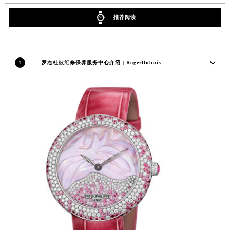
内蒙古自治区锡林郭勒盟市锡林浩特市光明街与额尔敦路交叉口罗杰杜彼售后服务中心（需提前预约）
推荐阅读
内蒙古自治区兴安盟市乌兰浩特市兴安大街罗杰杜彼售后服务中心（需提前预约）
山西省大同市平城区迎宾街罗杰杜彼售后服务中心（需提前预约）
山西省晋城市城区黄华街罗杰杜彼售后服务中心（需提前预约）
1
罗杰杜彼维修保养服务中心介绍 | RogerDubuis
山西省晋中市榆次区顺城街罗杰杜彼售后服务中心（需提前预约）
山西省临汾市尧都区解放路罗杰杜彼售后服务中心（需提前预约）
山西省吕梁市离石区永宁中路与建设街交叉口罗杰杜彼售后服务中心（需提前预约）
山西省朔州市朔城区怡西路与鄯阳西街交汇处罗杰杜彼售后服务中心（需提前预约）
山西省忻州市忻府区和平东街与七一南路交叉口罗杰杜彼售后服务中心（需提前预约）
山西省阳泉市郊区平阳东街与新城大道交叉口罗杰杜彼售后服务中心（需提前预约）
山西省运城市盐湖区河东街罗杰杜彼售后服务中心（需提前预约）
山西省长治市潞州区英雄中路罗杰杜彼售后服务中心（需提前预约）
山西省太原市迎泽区迎泽街道解放路15号亨得利名表维修授权店3楼罗杰杜彼售后服务中心（需提前预约）
天津市和平区赤峰道136号天津国际金融中心26层2603室罗杰杜彼售后服务中心（需提前预约）
安徽省安庆市迎江区人民路罗杰杜彼售后服务中心（需提前预约）
安徽省蚌埠市蚌山区淮河路罗杰杜彼售后服务中心（需提前预约）