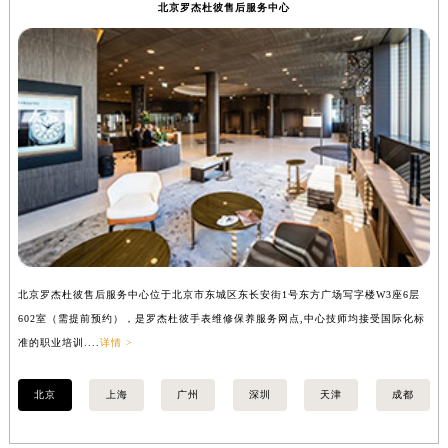
北京罗杰杜彼售后服务中心
辽宁省铁岭市银州区南马路罗杰杜彼售后服务中心（需提前预约）
辽宁省营口市站前区市府路与渤海大街交叉口罗杰杜彼售后服务中心（需提前预约）
辽宁省沈阳市沈河区中街路137号亨得利名表维修授权店1楼罗杰杜彼售后服务中心（需提前预约）
辽宁省沈阳市沈河区中街路83号亨得利名表维修授权店1楼罗杰杜彼售后服务中心（需提前预约）
北京市朝阳区建国门外大街甲6号华熙国际中心D座11层1102室罗杰杜彼售后服务中心（北京总部）（需提前预约）
北京市东城区东长安街1号王府井东方广场W3座6层602室罗杰杜彼售后服务中心（需提前预约）
河北省保定市竞秀区朝阳北大街北国先天下罗杰杜彼售后服务中心（需提前预约）
内蒙古自治区阿拉善盟市左旗土尔扈特大街罗杰杜彼售后服务中心（需提前预约）
内蒙古自治区巴彦淖尔市临河区新华街罗杰杜彼售后服务中心（需提前预约）
内蒙古自治区包头市青山区幸福路甲3号王府井百货名表维修罗杰杜彼售后服务中心（需提前预约）
北京罗杰杜彼售后服务中心位于北京市东城区东长安街1号东方广场写字楼W3座6层
上
内蒙古自治区赤峰市红山区哈达街罗杰杜彼售后服务中心（需提前预约）
602室（需提前预约），是罗杰杜彼手表维修保养服务网点,中心技师均接受国际化标
室
内蒙古自治区鄂尔多斯市东胜区伊金霍洛街罗杰杜彼售后服务中心（需提前预约）
准的职业培训....
详情 >
职业
内蒙古自治区呼伦贝尔市海拉尔区中央街罗杰杜彼售后服务中心（需提前预约）
内蒙古自治区通辽市科尔沁区明仁大街罗杰杜彼售后服务中心（需提前预约）
北京
上海
广州
深圳
天津
成都
内蒙古自治区乌海市海勃湾区人民南路罗杰杜彼售后服务中心（需提前预约）
内蒙古自治区乌兰察布市集宁区恩和大街罗杰杜彼售后服务中心（需提前预约）