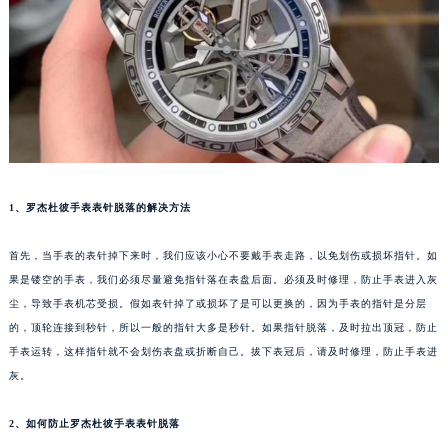
福州市鼓楼区五四路128-1号恒力城写字楼15层03室（需提前预约）
成都市锦江区人民东路6号SAC东原中心写字楼24层2406B室（需提前预约）
重庆市江北区观音桥步行街2号融恒时代广场写字楼9层902室（需提前预约）
长沙市芙蓉区定王台街道建湘路393号世茂环球金融中心写字楼（芙蓉广场）10层13室（需提前预约）
郑州市二七区铭功路10号华润大厦写字楼29层2905室（需提前预约）
太原市迎泽区解放路15号亨得利名表服务中心（品牌授权店）3层整层（需提前预约）
沈阳市沈河区中街路137号亨得利名表服务中心（品牌授权店）1层整层（需提前预约）
1、罗杰杜彼手表表针脱落的解决方法
沈阳市沈河区中街路83号亨得利名表服务中心（品牌授权店）1层整层（需提前预约）
乌鲁木齐市天山区红山路26号时代广场（CCMALL）C座17层17-B（需提前预约）
首先，当手表的表针掉下来时，我们应该小心不要戴手表走路，以免划伤或损坏指针。如
温州市鹿城区锦绣路1067号置信广场10层1015室（需提前预约）
果是镂空的手表，我们必须尽量避免指针落在表盘后面。必须及时修理，防止手表进入灰
哈尔滨市道里区友谊西路600号富力中心T2座写字楼29层03室（需提前预约）
尘，导致手表机芯受损。假如表针掉了或损坏了是可以更换的，因为手表的指针是分层
大连市中山区人民路15号国际金融大厦7层G室（需提前预约）
的，顶轮连接到秒针，所以一般的指针大多是秒针。如果指针脱落，及时拉出顶冠，防止
手表运转，这样指针就不会划伤表盘或折断自己。拔下表冠后，请及时修理，防止手表进
佛山市禅城区季华五路57号万科金融中心C座12层1205室（需提前预约）
灰。
东莞市东城街道鸿福东路1号民盈国贸中心T1写字楼9层907室（需提前预约）
无锡市梁溪区人民中路139号恒隆广场写字楼1座11层1104室（需提前预约）
2、如何防止罗杰杜彼手表表针脱落
南通市崇川区工农路57号圆融广场写字楼16层1603室（需提前预约）