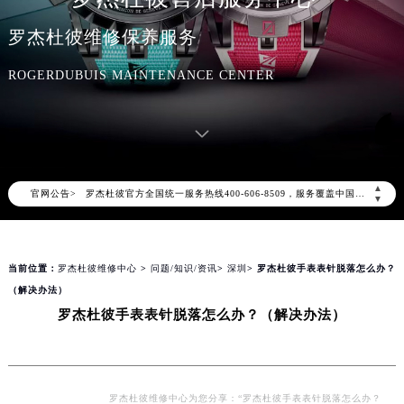
罗杰杜彼维修保养服务
ROGERDUBUIS MAINTENANCE CENTER
2026年8月罗杰杜彼中国区售后服务网络优化升级公告
2026年8月罗杰杜彼全国官方售后客户服务热线：400-606-8509
▲
官网公告>
罗杰杜彼官方全国统一服务热线400-606-8509，服务覆盖中国大陆、香港、澳门、台湾全部区域（非大陆需加拨“+86”）
▼
2026年8月罗杰杜彼售后服务中心最新网点地址：
北京市朝阳区建国门外大街甲6号华熙国际中心写字楼D座11层1102室（北京总部）（需提前预约）
当前位置：
罗杰杜彼维修中心
>
问题/知识/资讯
>
深圳
> 罗杰杜彼手表表针脱落怎么办？
北京市东城区东长安街1号东方广场写字楼W3座6层602室（需提前预约）
（解决办法）
天津市和平区赤峰道136号天津国际金融中心写字楼26层2603室（需提前预约）
罗杰杜彼手表表针脱落怎么办？（解决办法）
上海市徐汇区虹桥路3号港汇中心写字楼2座37层3705室（需提前预约）
上海市黄浦区南京东路299号宏伊国际广场写字楼8层806室（需提前预约）
南京市秦淮区中山南路1号（新街口）南京中心写字楼22层C1-1室（需提前预约）
常州市新北区龙锦路1590号现代传媒中心写字楼5号楼10层1008室（需提前预约）
罗杰杜彼维修中心为您分享：“罗杰杜彼手表表针脱落怎么办？