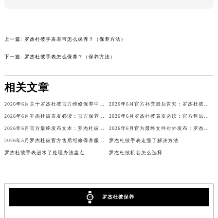
吉林省辽源市龙山区人民大街罗杰杜彼售后服务中心（需提前预约）
吉林省梅河口市新华街道梅河大街罗杰杜彼售后服务中心（需提前预约）
吉林省四平市铁东区紫气大路与南九经街交汇处罗杰杜彼售后服务中心（需提前预约）
上一篇:
罗杰杜彼手表表带怎么保养？（保养方法）
吉林省松原市宁江区五环大街罗杰杜彼售后服务中心（需提前预约）
下一篇:
罗杰杜彼手表怎么保养？（保养方法）
吉林省通化市东昌区环通乡江南大街罗杰杜彼售后服务中心（需提前预约）
吉林省延边市延吉市解放路罗杰杜彼售后服务中心（需提前预约）
相关文章
辽宁省鞍山市铁东区站前街罗杰杜彼售后服务中心（需提前预约）
2026年6月关于罗杰杜彼官方维修保养中心网点搬迁新增的正式文件内容
2026年6月官方补充最后告知：罗杰杜彼售后网点迁址与增设
辽宁省本溪市平山区胜利路罗杰杜彼售后服务中心（需提前预约）
2026年6月罗杰杜彼表友必读：官方保养维修中心搬迁新开
2026年6月罗杰杜彼表友必读：官方售后网点搬迁及新开汇总
辽宁省朝阳市双塔区新华路罗杰杜彼售后服务中心（需提前预约）
2026年6月官方最终发布文本：罗杰杜彼售后维修保养中心搬迁与新增
2026年6月官方最终文件对外发布：罗杰杜彼售后维修保养中心搬迁与新增事项
辽宁省丹东市振兴区七经街罗杰杜彼售后服务中心（需提前预约）
2026年5月罗杰杜彼官方售后维修保养服务网络扩容及迁址补充公告
罗杰杜彼手表走慢了解决方法
辽宁省抚顺市新抚区东一路罗杰杜彼售后服务中心（需提前预约）
罗杰杜彼手表进水了处理办法盘点
罗杰杜彼机芯怎么选择
辽宁省阜新市海州区解放大街罗杰杜彼售后服务中心（需提前预约）
辽宁省葫芦岛市连山区中央路罗杰杜彼售后服务中心（需提前预约）
辽宁省锦州市古塔区中央大街罗杰杜彼售后服务中心（需提前预约）
罗杰杜彼保养
辽宁省辽阳市白塔区新运大街罗杰杜彼售后服务中心（需提前预约）
辽宁省盘锦市兴隆台区石油大街罗杰杜彼售后服务中心（需提前预约）