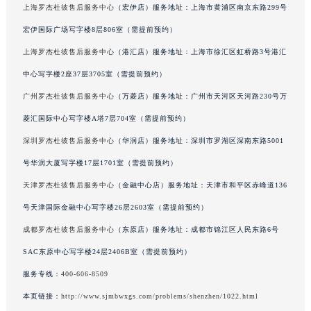
上海罗杰杜彼售后服务中心
（宏伊店）服务地址：上海市黄浦区南京东路299号
甘肃省兰州市七里河区西津西路16号兰州中心写字楼21层2102室（需提前预约）
宏伊国际广场写字楼8层806室（需提前预约）
重庆市解放碑渝中区民权路28号英利国际金融中心写字楼20层01室（需提前预约）
上海罗杰杜彼售后服务中心
（港汇店）服务地址：上海市徐汇区虹桥路3号港汇
黑龙江省大庆市萨尔图区会战大街罗杰杜彼售后服务中心（需提前预约）
黑龙江省鹤岗市向阳区红军路罗杰杜彼售后服务中心（需提前预约）
中心写字楼2座37层3705室（需提前预约）
黑龙江省黑河市爱辉区中央街罗杰杜彼售后服务中心（需提前预约）
广州罗杰杜彼售后服务中心
（万菱店）服务地址：广州市天河区天河路230号万
黑龙江省鸡西市鸡冠区红军路罗杰杜彼售后服务中心（需提前预约）
菱汇国际中心写字楼A塔7层704室（需提前预约）
黑龙江省佳木斯市向阳区长安路罗杰杜彼售后服务中心（需提前预约）
深圳罗杰杜彼售后服务中心
（华润店）服务地址：深圳市罗湖区深南东路5001
黑龙江省牡丹江市东安区太平路罗杰杜彼售后服务中心（需提前预约）
号华润大厦写字楼17层1701室（需提前预约）
黑龙江省七台河市桃山区大同街罗杰杜彼售后服务中心（需提前预约）
天津罗杰杜彼售后服务中心
（金融中心店）服务地址：天津市和平区赤峰道136
黑龙江省齐齐哈尔市龙沙区龙华路罗杰杜彼售后服务中心（需提前预约）
号天津国际金融中心写字楼26层2603室（需提前预约）
黑龙江省双鸭山市尖山区新兴大街罗杰杜彼售后服务中心（需提前预约）
黑龙江省绥化市北林区新华街与康庄路交叉口罗杰杜彼售后服务中心（需提前预约）
成都罗杰杜彼售后服务中心
（东原店）服务地址：成都市锦江区人民东路6号
黑龙江省伊春市伊美区通河路罗杰杜彼售后服务中心（需提前预约）
SAC东原中心写字楼24层2406B室（需提前预约）
吉林省白城市洮北区明仁南街罗杰杜彼售后服务中心（需提前预约）
服务专线：
400-606-8509
吉林省白山市浑江区浑江大街罗杰杜彼售后服务中心（需提前预约）
本页链接：
http://www.sjmbwxgs.com/problems/shenzhen/1022.html
吉林省吉林市船营区河南街罗杰杜彼售后服务中心（需提前预约）