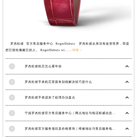
安徽省亳州市谯城区魏武大道罗杰杜彼售后服务中心（需提前预约）
安徽省池州市贵池区长江路罗杰杜彼售后服务中心（需提前预约）
安徽省滁州市琅琊区南谯北路罗杰杜彼售后服务中心（需提前预约）
安徽省阜阳市颍州区颍州北路罗杰杜彼售后服务中心（需提前预约）
安徽省淮北市相山区淮海路罗杰杜彼售后服务中心（需提前预约）
罗杰杜彼 官方售后服务中心 RogerDubuis 罗杰杜彼从来没有改变世界，而是
安徽省淮南市田家庵区国庆中路罗杰杜彼售后服务中心（需提前预约）
把它留给佩戴它的人。 RogerDubuis wi......
详情 >
安徽省黄山市屯溪区黄山西路罗杰杜彼售后服务中心（需提前预约）
安徽省六安市金安区解放中路罗杰杜彼售后服务中心（需提前预约）
2
罗杰杜彼机芯怎么看年份
安徽省马鞍山市雨山区湖南西路罗杰杜彼售后服务中心（需提前预约）
3
罗杰杜彼手表机芯里面有划痕解决技巧是什么
安徽省宿州市埇桥区人民中路罗杰杜彼售后服务中心（需提前预约）
安徽省铜陵市铜官区石城大道罗杰杜彼售后服务中心（需提前预约）
4
罗杰杜彼手表进灰了处理办法盘点
安徽省芜湖市镜湖区中山路步行街罗杰杜彼售后服务中心（需提前预约）
安徽省宣城市宣州区叠嶂西路罗杰杜彼售后服务中心（需提前预约）
5
宁波罗杰杜彼官方售后服务中心｜网点地址与电话权威信息公示（2026年6月最新）
福建省龙岩市新罗区九一南路罗杰杜彼售后服务中心（需提前预约）
福建省南平市建阳区人民西路罗杰杜彼售后服务中心（需提前预约）
6
罗杰杜彼官方服务项目及价格查询｜维修地址与售后服务电话权威信息公告（2026年6月最新）
福建省宁德市蕉城区天湖东路罗杰杜彼售后服务中心（需提前预约）