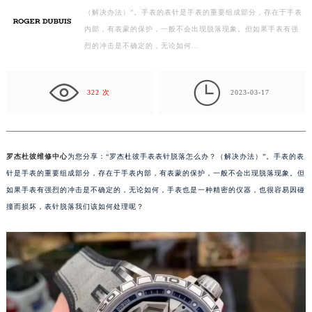
（解决办法）”。手表的表针是手表的重要组成部分，存在于手表
徐州市鼓楼区淮海东路29号苏宁广场IFC国际金融中心写字楼35层3508室（需提前预约）
内部，有表蒙的保护，一般不会出现脱落现象。但如果手表有强
扬州市邗江区国展路29号星耀天地写字楼1号楼18层1803室（需提前预约）
烈的冲击是不确定的，无论如何…
盐城市盐都区世纪大道5号盐城金融城写字楼1号楼16层1604室（需提前预约）
泰州市海陵区永定东路399号置地商务中心东塔写字楼（华润万象城）17层1706室（需提前预约）

宁波市江北区大闸南路500号来福士广场办公楼20层2009室（需提前预约）
322 次
2023-03-17
杭州市上城区钱江路1366号华润大厦写字楼A座5层503-5室（需提前预约）
金华市金东区东市南街777号金华万达广场写字楼4号楼22层2209室（需提前预约）
绍兴市越城区胜利东路379号世茂天际中心写字楼8层805室（需提前预约）
罗杰杜彼维修中心
为您分享：“罗杰杜彼手表表针脱落怎么办？（解决办法）”。手表的表
嘉兴市南湖区广益路705号嘉兴世界贸易中心写字楼A座13层1304室（需提前预约）
针是手表的重要组成部分，存在于手表内部，有表蒙的保护，一般不会出现脱落现象。但
南昌市红谷滩新区红谷中大道998号绿地双子塔（中央广场）A1座办公楼14层07室（需提前预约）
如果手表有强烈的冲击是不确定的，无论如何，手表也是一种精密的仪器，也很容易因碰
撞而损坏，表针脱落我们该如何处理呢？
济南市历下区经十路11111号华润中心写字楼（万象城）15层1508室（需提前预约）
广州市天河区天河路230号万菱汇国际中心写字楼A塔7层704室（需提前预约）
广州市越秀区环市东路371-375号世界贸易中心大厦南塔写字楼15层07室（需提前预约）
深圳市罗湖区深南东路5001号华润大厦写字楼17层1701室（需提前预约）
惠州市惠城区江北文昌一路7号华贸大厦写字楼1座30层05室（需提前预约）
厦门市思明区湖滨东路95号华润大厦写字楼B座11层1104室（需提前预约）