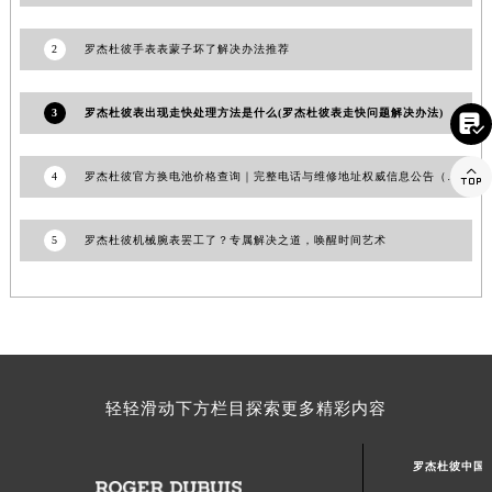
江西省景德镇市珠山区珠山中路罗杰杜彼售后服务中心（需提前预约）
2
罗杰杜彼手表表蒙子坏了解决办法推荐
江西省九江市浔阳区浔阳路罗杰杜彼售后服务中心（需提前预约）
江西省南昌市红谷滩新区红谷中大道998号绿地双子塔（中央广场）A1座办公楼14层1407室罗杰杜彼售后服务中心（需提前预约）
3
罗杰杜彼表出现走快处理方法是什么(罗杰杜彼表走快问题解决办法)
江西省萍乡市安源区萍安北大道与康庄路交叉口罗杰杜彼售后服务中心（需提前预约）

江西省上饶市信州区滨江西路罗杰杜彼售后服务中心（需提前预约）

江西省新余市渝水区北湖西路罗杰杜彼售后服务中心（需提前预约）
4
罗杰杜彼官方换电池价格查询｜完整电话与维修地址权威信息公告（2026年7月最新）
江西省宜春市袁州区中山中路罗杰杜彼售后服务中心（需提前预约）
江西省鹰潭市月湖区胜利东路罗杰杜彼售后服务中心（需提前预约）
5
罗杰杜彼机械腕表罢工了？专属解决之道，唤醒时间艺术
山东省德州市德城区东风中路罗杰杜彼售后服务中心（需提前预约）
山东省东营市东营区济南路罗杰杜彼售后服务中心（需提前预约）
山东省济南市历下区经十路11111号华润中心写字楼（万象城）15层1508室罗杰杜彼售后服务中心（需提前预约）
山东省济宁市任城区太白楼路罗杰杜彼售后服务中心（需提前预约）
山东省莱芜市文化南路8号银座商城名表维修一楼名表维修罗杰杜彼售后服务中心（需提前预约）
轻轻滑动下方栏目探索更多精彩内容
山东省临沂市兰山区解放路罗杰杜彼售后服务中心（需提前预约）
山东省日照市东港区烟台路罗杰杜彼售后服务中心（需提前预约）
罗杰杜彼中国
山东省泰安市泰山区财源街道泰山大街罗杰杜彼售后服务中心（需提前预约）