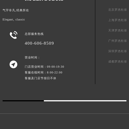
山东省威海市环翠区新威海路89号振华商厦一楼名表维修罗杰杜彼售后服务中心（需提前预约）
北京罗杰杜彼
气宇非凡,经典所在
山东省潍坊市奎文区东风东街罗杰杜彼售后服务中心（需提前预约）
Elegant, classic
上海罗杰杜彼
山东省枣庄市滕州市北辛路与善国路交叉口罗杰杜彼售后服务中心（需提前预约）
山东省淄博市张店区金晶大道罗杰杜彼售后服务中心（需提前预约）
天津罗杰杜彼

总部服务热线
上海市黄浦区南京东路299号宏伊国际广场写字楼8层806室罗杰杜彼售后服务中心（需提前预约）
广州罗杰杜彼
400-606-8509
上海市徐汇区虹桥路3号港汇中心2座37层3705室罗杰杜彼售后服务中心（需提前预约）
深圳罗杰杜彼
浙江省杭州市上城区钱江路1366号华润大厦A座5层503-5室罗杰杜彼售后服务中心（需提前预约）
营业时间：
成都罗杰杜彼

浙江省湖州市吴兴区劳动路罗杰杜彼售后服务中心（需提前预约）
门店营业时间：09:00-19:30
浙江省嘉兴市南湖区广益路705号嘉兴世界贸易中心A座13层1304室罗杰杜彼售后服务中心（需提前预约）
客服在线时间：8:00-22:00
浙江省金华市金东区东市南街777号金华万达广场4号楼22楼2209室罗杰杜彼售后服务中心（需提前预约）
客服及门店节假日不休
浙江省丽水市莲都区解放街罗杰杜彼售后服务中心（需提前预约）
浙江省宁波市江北区大闸南路500号来福士广场办公楼20层2009室罗杰杜彼售后服务中心（需提前预约）
浙江省衢州市柯城区上街罗杰杜彼售后服务中心（需提前预约）
浙江省绍兴市越城区胜利东路379号世茂天际中心写字楼8层805室罗杰杜彼售后服务中心（需提前预约）
浙江省舟山市定海区解放东路罗杰杜彼售后服务中心（需提前预约）
澳门特别行政区大堂区议事亭前地（新马路）罗杰杜彼售后服务中心（需提前预约）