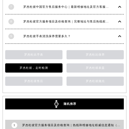
福建省莆田市城厢区霞林街道荔华东大道罗杰杜彼售后服务中心（需提前预约）
7
罗杰杜彼中国官方售后服务中心｜最新维修地址及官方客服电话权威信息公告（2026年7月最新）
福建省三明市三元区东乾二路罗杰杜彼售后服务中心（需提前预约）
8
罗杰杜彼官方服务项目及价格查询｜完整地址与售后热线权威信息声明（2026年7月最新）
福建省漳州市龙文区步港路罗杰杜彼售后服务中心（需提前预约）
江苏省常州市新北区龙锦路1590号现代传媒中心5号楼10层1008室罗杰杜彼售后服务中心（需提前预约）
9
罗杰杜彼手表清洗保养需要多久？
江苏省淮安市清江浦区淮海北路罗杰杜彼售后服务中心（需提前预约）
江苏省连云港市海州区通灌北路罗杰杜彼售后服务中心（需提前预约）
江苏省南京市秦淮区中山南路1号南京中心22层22-C1-C3室罗杰杜彼售后服务中心（需提前预约）
罗杰杜比手表
罗杰杜比保养
江苏省宿迁市宿城区西湖路罗杰杜彼售后服务中心（需提前预约）
罗杰杜彼，走时检测
罗杰杜彼表盖
江苏省泰州市海陵区永定东路399号置地商务中心东塔（华润万象城）17层1706室罗杰杜彼售后服务中心（需提前预约）
江苏省徐州市鼓楼区淮海东路29号苏宁广场IFC国际金融中心35层3508室罗杰杜彼售后服务中心（需提前预约）
罗杰杜彼售后
罗杰杜彼抛光
江苏省盐城市盐都区世纪大道5号盐城金融城写字楼1号楼16层1604室罗杰杜彼售后服务中心（需提前预约）
江苏省扬州市邗江区国展路29号星耀天地写字楼1号楼18层1803室罗杰杜彼售后服务中心（需提前预约）
江苏省镇江市京口区中山东路罗杰杜彼售后服务中心（需提前预约）
随机推荐
江西省抚州市临川区赣东大道罗杰杜彼售后服务中心（需提前预约）
江西省赣州市章贡区文清路罗杰杜彼售后服务中心（需提前预约）
1
罗杰杜彼官方服务项目及价格查询｜热线和维修地址权威信息通知（2026年7月最新）
江西省吉安市吉州区井冈山大道罗杰杜彼售后服务中心（需提前预约）