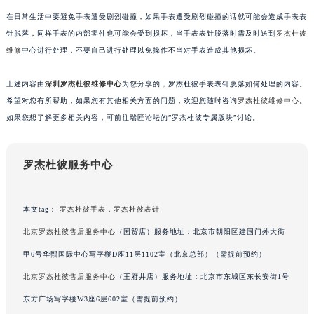
苏州市苏州工业园区星港街199号苏州中心办公楼C座22层08室（需提前预约）
在日常生活中要避免手表遭受剧烈碰撞，如果手表遭受剧烈碰撞的话就可能会造成手表表
武汉市江汉区解放大道686号世界贸易大厦38层09室（需提前预约）
针脱落，同样手表的内部零件也可能会受到损坏，当手表表针脱落时需及时送到
罗杰杜彼
维修
中心进行处理，不要自己进行处理以免操作不当对手表造成其他损坏。
南宁市青秀区金湖路59号地王大厦12楼1224室（需提前预约）
合肥市蜀山区潜山路111号万象城华润大厦B座12楼03室（需提前预约）
上述内容由
深圳罗杰杜彼维修中心
为您分享的，罗杰杜彼手表表针脱落如何处理的内容。
泉州市丰泽区宝洲路729号浦西万达中心写字楼A座7楼709室（需提前预约）
希望对您有所帮助，如果您有其他相关方面的问题，欢迎您随时咨询
罗杰杜彼维修中心
。
青岛市南区山东路6号华润大厦B座22层04室（需提前预约）
如果您想了解更多相关内容，可前往瑞匠论坛的”罗杰杜彼专属版块”讨论。
烟台市芝罘区胜利路139号万达金融中心A座907室（需提前预约）
长春市朝阳区西安大路727号中银大厦A座(旺进大厦)18层09室（需提前预约）
罗杰杜彼服务中心
贵阳市南明区都司高架桥路33号亨特国际金融中心14楼14D（需提前预约）
昆明市盘龙区北京路928号同德昆明广场写字楼10层06室（需提前预约）
本文tag：
罗杰杜彼手表
，
罗杰杜彼表针
石家庄市长安区中山东路39号勒泰中心写字楼B座13层07室（需提前预约）
西安市碑林区南关正街88号华侨城长安国际中心E座6楼10室（需提前预约）
北京罗杰杜彼售后服务中心
（国贸店）服务地址：北京市朝阳区建国门外大街
海口市龙华区金贸东路5号海口华润大厦B座17层1707室（需提前预约）
甲6号华熙国际中心写字楼D座11层1102室（北京总部）（需提前预约）
唐山市路南区新华东道100号万达广场写字楼A座10层1002室（需提前预约）
北京罗杰杜彼售后服务中心
（王府井店）服务地址：北京市东城区东长安街1号
台州市椒江区东海大道1800号腾达中心东1幢20楼2002室（需提前预约）
东方广场写字楼W3座6层602室（需提前预约）
内蒙古自治区呼和浩特市玉泉区大学西街70号华润万象城写字楼（鄂尔多斯大厦）23层2326室（需提前预约）