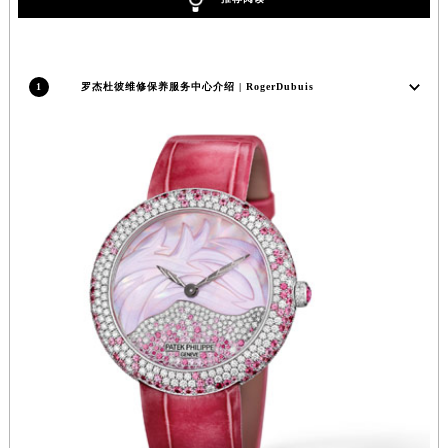
山西省大同市平城区迎宾街罗杰杜彼售后服务中心（需提前预约）
山西省晋城市城区黄华街罗杰杜彼售后服务中心（需提前预约）
山西省晋中市榆次区顺城街罗杰杜彼售后服务中心（需提前预约）
1
罗杰杜彼维修保养服务中心介绍 | RogerDubuis
山西省临汾市尧都区解放路罗杰杜彼售后服务中心（需提前预约）
山西省吕梁市离石区永宁中路与建设街交叉口罗杰杜彼售后服务中心（需提前预约）
山西省朔州市朔城区怡西路与鄯阳西街交汇处罗杰杜彼售后服务中心（需提前预约）
山西省忻州市忻府区和平东街与七一南路交叉口罗杰杜彼售后服务中心（需提前预约）
山西省阳泉市郊区平阳东街与新城大道交叉口罗杰杜彼售后服务中心（需提前预约）
山西省运城市盐湖区河东街罗杰杜彼售后服务中心（需提前预约）
山西省长治市潞州区英雄中路罗杰杜彼售后服务中心（需提前预约）
山西省太原市迎泽区迎泽街道解放路15号亨得利名表维修授权店3楼罗杰杜彼售后服务中心（需提前预约）
天津市和平区赤峰道136号天津国际金融中心26层2603室罗杰杜彼售后服务中心（需提前预约）
安徽省安庆市迎江区人民路罗杰杜彼售后服务中心（需提前预约）
安徽省蚌埠市蚌山区淮河路罗杰杜彼售后服务中心（需提前预约）
安徽省亳州市谯城区魏武大道罗杰杜彼售后服务中心（需提前预约）
安徽省池州市贵池区长江路罗杰杜彼售后服务中心（需提前预约）