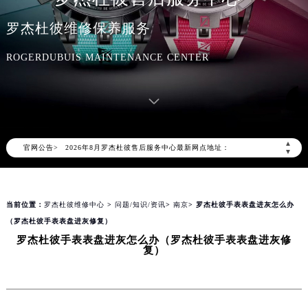
罗杰杜彼维修保养服务
ROGERDUBUIS MAINTENANCE CENTER
2026年8月罗杰杜彼中国区售后服务网络优化升级公告
2026年8月罗杰杜彼全国官方售后客户服务热线：400-606-8509
罗杰杜彼官方全国统一服务热线400-606-8509，服务覆盖中国大陆、香港、澳门、台湾全部区域（非大陆需加拨“+86”）
2026年8月罗杰杜彼售后服务中心最新网点地址：
▲
官网公告>
北京市朝阳区建国门外大街甲6号华熙国际中心写字楼D座11层1102室（北京总部）（需提前预约）
▼
北京市东城区东长安街1号东方广场写字楼W3座6层602室（需提前预约）
天津市和平区赤峰道136号天津国际金融中心写字楼26层2603室（需提前预约）
当前位置：
罗杰杜彼维修中心
>
问题/知识/资讯
>
南京
> 罗杰杜彼手表表盘进灰怎么办
上海市徐汇区虹桥路3号港汇中心写字楼2座37层3705室（需提前预约）
（罗杰杜彼手表表盘进灰修复）
上海市黄浦区南京东路299号宏伊国际广场写字楼8层806室（需提前预约）
罗杰杜彼手表表盘进灰怎么办（罗杰杜彼手表表盘进灰修
南京市秦淮区中山南路1号（新街口）南京中心写字楼22层C1-1室（需提前预约）
复）
常州市新北区龙锦路1590号现代传媒中心写字楼5号楼10层1008室（需提前预约）
徐州市鼓楼区淮海东路29号苏宁广场IFC国际金融中心写字楼35层3508室（需提前预约）
扬州市邗江区国展路29号星耀天地写字楼1号楼18层1803室（需提前预约）