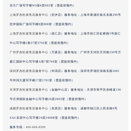
东方广场写字楼W3座6层602室（需提前预约）
黑龙江省大庆市萨尔图区会战大街罗杰杜彼售后服务中心（需提前预约）
黑龙江省鹤岗市向阳区红军路罗杰杜彼售后服务中心（需提前预约）
上海罗杰杜彼售后服务中心
（宏伊店）服务地址：上海市黄浦区南京东路299号
黑龙江省黑河市爱辉区中央街罗杰杜彼售后服务中心（需提前预约）
宏伊国际广场写字楼8层806室（需提前预约）
黑龙江省鸡西市鸡冠区红军路罗杰杜彼售后服务中心（需提前预约）
上海罗杰杜彼售后服务中心
（港汇店）服务地址：上海市徐汇区虹桥路3号港汇
黑龙江省佳木斯市向阳区长安路罗杰杜彼售后服务中心（需提前预约）
中心写字楼2座37层3705室（需提前预约）
黑龙江省牡丹江市东安区太平路罗杰杜彼售后服务中心（需提前预约）
广州罗杰杜彼售后服务中心
（万菱店）服务地址：广州市天河区天河路230号万
黑龙江省七台河市桃山区大同街罗杰杜彼售后服务中心（需提前预约）
菱汇国际中心写字楼A塔7层704室（需提前预约）
黑龙江省齐齐哈尔市龙沙区龙华路罗杰杜彼售后服务中心（需提前预约）
深圳罗杰杜彼售后服务中心
（华润店）服务地址：深圳市罗湖区深南东路5001
黑龙江省双鸭山市尖山区新兴大街罗杰杜彼售后服务中心（需提前预约）
黑龙江省绥化市北林区新华街与康庄路交叉口罗杰杜彼售后服务中心（需提前预约）
号华润大厦写字楼17层1701室（需提前预约）
黑龙江省伊春市伊美区通河路罗杰杜彼售后服务中心（需提前预约）
天津罗杰杜彼售后服务中心
（金融中心店）服务地址：天津市和平区赤峰道136
吉林省白城市洮北区明仁南街罗杰杜彼售后服务中心（需提前预约）
号天津国际金融中心写字楼26层2603室（需提前预约）
吉林省白山市浑江区浑江大街罗杰杜彼售后服务中心（需提前预约）
成都罗杰杜彼售后服务中心
（东原店）服务地址：成都市锦江区人民东路6号
吉林省吉林市船营区河南街罗杰杜彼售后服务中心（需提前预约）
SAC东原中心写字楼24层2406B室（需提前预约）
吉林省辽源市龙山区人民大街罗杰杜彼售后服务中心（需提前预约）
服务专线：
400-606-8509
吉林省梅河口市新华街道梅河大街罗杰杜彼售后服务中心（需提前预约）