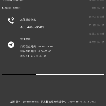
气宇非凡,经典所在
山东省枣庄市滕州市北辛路与善国路交叉口罗杰杜彼售后服务中心（需提前预约）
Elegant, classic
上海罗杰杜彼
山东省淄博市张店区金晶大道罗杰杜彼售后服务中心（需提前预约）
天津罗杰杜彼
上海市黄浦区南京东路299号宏伊国际广场写字楼8层806室罗杰杜彼售后服务中心（需提前预约）

总部服务热线
上海市徐汇区虹桥路3号港汇中心2座37层3705室罗杰杜彼售后服务中心（需提前预约）
广州罗杰杜彼
400-606-8509
浙江省杭州市上城区钱江路1366号华润大厦A座5层503-5室罗杰杜彼售后服务中心（需提前预约）
深圳罗杰杜彼
浙江省湖州市吴兴区劳动路罗杰杜彼售后服务中心（需提前预约）
营业时间：
成都罗杰杜彼

浙江省嘉兴市南湖区广益路705号嘉兴世界贸易中心A座13层1304室罗杰杜彼售后服务中心（需提前预约）
门店营业时间：09:00-19:30
浙江省金华市金东区东市南街777号金华万达广场4号楼22楼2209室罗杰杜彼售后服务中心（需提前预约）
客服在线时间：8:00-22:00
客服及门店节假日不休
浙江省丽水市莲都区解放街罗杰杜彼售后服务中心（需提前预约）
浙江省宁波市江北区大闸南路500号来福士广场办公楼20层2009室罗杰杜彼售后服务中心（需提前预约）
浙江省衢州市柯城区上街罗杰杜彼售后服务中心（需提前预约）
浙江省绍兴市越城区胜利东路379号世茂天际中心写字楼8层805室罗杰杜彼售后服务中心（需提前预约）
浙江省舟山市定海区解放东路罗杰杜彼售后服务中心（需提前预约）
澳门特别行政区大堂区议事亭前地（新马路）罗杰杜彼售后服务中心（需提前预约）
澳门特别行政区风顺堂区南湾大马路罗杰杜彼售后服务中心（需提前预约）
版权所有:（rogerdubuis）罗杰杜彼维修保养中心 Copyright © 2018-2032
澳门特别行政区花地玛堂区关闸广场罗杰杜彼售后服务中心（需提前预约）