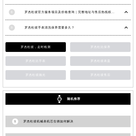
福建省漳州市龙文区步港路罗杰杜彼售后服务中心（需提前预约）
8
罗杰杜彼官方服务项目及价格查询｜完整地址与售后热线权威信息声明（2026年7月最新）
江苏省常州市新北区龙锦路1590号现代传媒中心5号楼10层1008室罗杰杜彼售后服务中心（需提前预约）
江苏省淮安市清江浦区淮海北路罗杰杜彼售后服务中心（需提前预约）
9
罗杰杜彼手表清洗保养需要多久？
江苏省连云港市海州区通灌北路罗杰杜彼售后服务中心（需提前预约）
江苏省南京市秦淮区中山南路1号南京中心22层22-C1-C3室罗杰杜彼售后服务中心（需提前预约）
罗杰杜彼，走时检测
罗杰杜比保养
江苏省宿迁市宿城区西湖路罗杰杜彼售后服务中心（需提前预约）
江苏省泰州市海陵区永定东路399号置地商务中心东塔（华润万象城）17层1706室罗杰杜彼售后服务中心（需提前预约）
罗杰杜比手表
罗杰杜彼表盖
江苏省徐州市鼓楼区淮海东路29号苏宁广场IFC国际金融中心35层3508室罗杰杜彼售后服务中心（需提前预约）
江苏省盐城市盐都区世纪大道5号盐城金融城写字楼1号楼16层1604室罗杰杜彼售后服务中心（需提前预约）
罗杰杜彼抛光
罗杰杜彼售后
江苏省扬州市邗江区国展路29号星耀天地写字楼1号楼18层1803室罗杰杜彼售后服务中心（需提前预约）
江苏省镇江市京口区中山东路罗杰杜彼售后服务中心（需提前预约）
随机推荐
江西省抚州市临川区赣东大道罗杰杜彼售后服务中心（需提前预约）
江西省赣州市章贡区文清路罗杰杜彼售后服务中心（需提前预约）
江西省吉安市吉州区井冈山大道罗杰杜彼售后服务中心（需提前预约）
1
罗杰杜彼机械表机芯生锈如何解决
江西省景德镇市珠山区珠山中路罗杰杜彼售后服务中心（需提前预约）
江西省九江市浔阳区浔阳路罗杰杜彼售后服务中心（需提前预约）