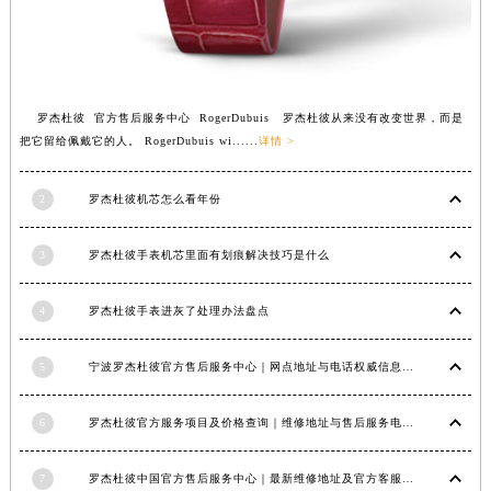
安徽省滁州市琅琊区南谯北路罗杰杜彼售后服务中心（需提前预约）
安徽省阜阳市颍州区颍州北路罗杰杜彼售后服务中心（需提前预约）
安徽省淮北市相山区淮海路罗杰杜彼售后服务中心（需提前预约）
安徽省淮南市田家庵区国庆中路罗杰杜彼售后服务中心（需提前预约）
罗杰杜彼 官方售后服务中心 RogerDubuis 罗杰杜彼从来没有改变世界，而是
把它留给佩戴它的人。 RogerDubuis wi......
详情 >
安徽省黄山市屯溪区黄山西路罗杰杜彼售后服务中心（需提前预约）
安徽省六安市金安区解放中路罗杰杜彼售后服务中心（需提前预约）
2
罗杰杜彼机芯怎么看年份
安徽省马鞍山市雨山区湖南西路罗杰杜彼售后服务中心（需提前预约）
安徽省宿州市埇桥区人民中路罗杰杜彼售后服务中心（需提前预约）
3
罗杰杜彼手表机芯里面有划痕解决技巧是什么
安徽省铜陵市铜官区石城大道罗杰杜彼售后服务中心（需提前预约）
安徽省芜湖市镜湖区中山路步行街罗杰杜彼售后服务中心（需提前预约）
4
罗杰杜彼手表进灰了处理办法盘点
安徽省宣城市宣州区叠嶂西路罗杰杜彼售后服务中心（需提前预约）
福建省龙岩市新罗区九一南路罗杰杜彼售后服务中心（需提前预约）
5
宁波罗杰杜彼官方售后服务中心｜网点地址与电话权威信息公示（2026年6月最新）
福建省南平市建阳区人民西路罗杰杜彼售后服务中心（需提前预约）
福建省宁德市蕉城区天湖东路罗杰杜彼售后服务中心（需提前预约）
6
罗杰杜彼官方服务项目及价格查询｜维修地址与售后服务电话权威信息公告（2026年6月最新）
福建省莆田市城厢区霞林街道荔华东大道罗杰杜彼售后服务中心（需提前预约）
7
罗杰杜彼中国官方售后服务中心｜最新维修地址及官方客服电话权威信息公告（2026年7月最新）
福建省三明市三元区东乾二路罗杰杜彼售后服务中心（需提前预约）