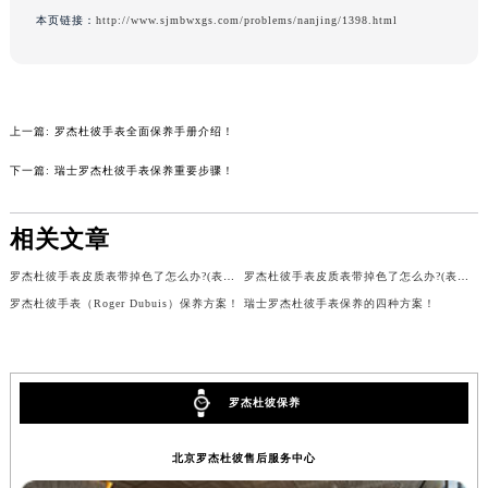
本页链接：
http://www.sjmbwxgs.com/problems/nanjing/1398.html
吉林省四平市铁东区紫气大路与南九经街交汇处罗杰杜彼售后服务中心（需提前预约）
吉林省松原市宁江区五环大街罗杰杜彼售后服务中心（需提前预约）
吉林省通化市东昌区环通乡江南大街罗杰杜彼售后服务中心（需提前预约）
吉林省延边市延吉市解放路罗杰杜彼售后服务中心（需提前预约）
上一篇:
罗杰杜彼手表全面保养手册介绍！
辽宁省鞍山市铁东区站前街罗杰杜彼售后服务中心（需提前预约）
下一篇:
瑞士罗杰杜彼手表保养重要步骤！
辽宁省本溪市平山区胜利路罗杰杜彼售后服务中心（需提前预约）
辽宁省朝阳市双塔区新华路罗杰杜彼售后服务中心（需提前预约）
相关文章
辽宁省丹东市振兴区七经街罗杰杜彼售后服务中心（需提前预约）
辽宁省抚顺市新抚区东一路罗杰杜彼售后服务中心（需提前预约）
罗杰杜彼手表皮质表带掉色了怎么办?(表带褪色的方法)
罗杰杜彼手表皮质表带掉色了怎么办?(表带褪色的方法)
辽宁省阜新市海州区解放大街罗杰杜彼售后服务中心（需提前预约）
罗杰杜彼手表（Roger Dubuis）保养方案！
瑞士罗杰杜彼手表保养的四种方案！
辽宁省葫芦岛市连山区中央路罗杰杜彼售后服务中心（需提前预约）
辽宁省锦州市古塔区中央大街罗杰杜彼售后服务中心（需提前预约）
辽宁省辽阳市白塔区新运大街罗杰杜彼售后服务中心（需提前预约）
罗杰杜彼保养
辽宁省盘锦市兴隆台区石油大街罗杰杜彼售后服务中心（需提前预约）
辽宁省铁岭市银州区南马路罗杰杜彼售后服务中心（需提前预约）
北京罗杰杜彼售后服务中心
辽宁省营口市站前区市府路与渤海大街交叉口罗杰杜彼售后服务中心（需提前预约）