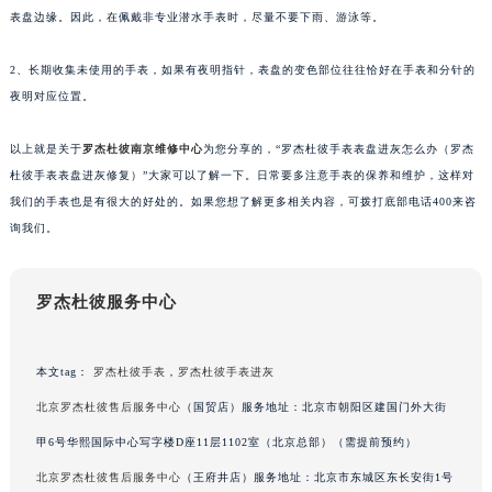
表盘边缘。因此，在佩戴非专业潜水手表时，尽量不要下雨、游泳等。
南宁市青秀区金湖路59号地王大厦12楼1224室（需提前预约）
合肥市蜀山区潜山路111号万象城华润大厦B座12楼03室（需提前预约）
2、长期收集未使用的手表，如果有夜明指针，表盘的变色部位往往恰好在手表和分针的
泉州市丰泽区宝洲路729号浦西万达中心写字楼A座7楼709室（需提前预约）
夜明对应位置。
青岛市南区山东路6号华润大厦B座22层04室（需提前预约）
烟台市芝罘区胜利路139号万达金融中心A座907室（需提前预约）
以上就是关于
罗杰杜彼南京维修中心
为您分享的，“罗杰杜彼手表表盘进灰怎么办（罗杰
长春市朝阳区西安大路727号中银大厦A座(旺进大厦)18层09室（需提前预约）
杜彼手表表盘进灰修复）”大家可以了解一下。日常要多注意手表的保养和维护，这样对
我们的手表也是有很大的好处的。如果您想了解更多相关内容，可拨打底部电话400来咨
贵阳市南明区都司高架桥路33号亨特国际金融中心14楼14D（需提前预约）
询我们。
昆明市盘龙区北京路928号同德昆明广场写字楼10层06室（需提前预约）
石家庄市长安区中山东路39号勒泰中心写字楼B座13层07室（需提前预约）
西安市碑林区南关正街88号华侨城长安国际中心E座6楼10室（需提前预约）
罗杰杜彼服务中心
海口市龙华区金贸东路5号海口华润大厦B座17层1707室（需提前预约）
唐山市路南区新华东道100号万达广场写字楼A座10层1002室（需提前预约）
本文tag：
罗杰杜彼手表
，
罗杰杜彼手表进灰
台州市椒江区东海大道1800号腾达中心东1幢20楼2002室（需提前预约）
北京罗杰杜彼售后服务中心
（国贸店）服务地址：北京市朝阳区建国门外大街
内蒙古自治区呼和浩特市玉泉区大学西街70号华润万象城写字楼（鄂尔多斯大厦）23层2326室（需提前预约）
甲6号华熙国际中心写字楼D座11层1102室（北京总部）（需提前预约）
甘肃省兰州市七里河区西津西路16号兰州中心写字楼21层2102室（需提前预约）
北京罗杰杜彼售后服务中心
（王府井店）服务地址：北京市东城区东长安街1号
重庆市解放碑渝中区民权路28号英利国际金融中心写字楼20层01室（需提前预约）