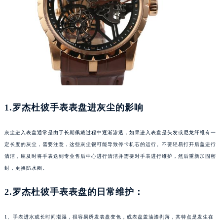
重庆市江北区观音桥步行街2号融恒时代广场写字楼9层902室（需提前预约）
长沙市芙蓉区定王台街道建湘路393号世茂环球金融中心写字楼（芙蓉广场）10层13室（需提前预约）
郑州市二七区铭功路10号华润大厦写字楼29层2905室（需提前预约）
太原市迎泽区解放路15号亨得利名表服务中心（品牌授权店）3层整层（需提前预约）
沈阳市沈河区中街路137号亨得利名表服务中心（品牌授权店）1层整层（需提前预约）
沈阳市沈河区中街路83号亨得利名表服务中心（品牌授权店）1层整层（需提前预约）
乌鲁木齐市天山区红山路26号时代广场（CCMALL）C座17层17-B（需提前预约）
1.罗杰杜彼手表表盘进灰尘的影响
温州市鹿城区锦绣路1067号置信广场10层1015室（需提前预约）
哈尔滨市道里区友谊西路600号富力中心T2座写字楼29层03室（需提前预约）
灰尘进入表盘通常是由于长期佩戴过程中逐渐渗透，如果进入表盘是头发或尼龙纤维有一
大连市中山区人民路15号国际金融大厦7层G室（需提前预约）
定长度的灰尘，需要注意，这些灰尘很可能导致停卡机芯的运行。不要轻易打开后盖进行
佛山市禅城区季华五路57号万科金融中心C座12层1205室（需提前预约）
清洁，应及时将手表送到专业售后中心进行清洁并需要对手表进行维护，然后重新加固密
东莞市东城街道鸿福东路1号民盈国贸中心T1写字楼9层907室（需提前预约）
封，更换防水圈。
无锡市梁溪区人民中路139号恒隆广场写字楼1座11层1104室（需提前预约）
南通市崇川区工农路57号圆融广场写字楼16层1603室（需提前预约）
2.罗杰杜彼手表表盘的日常维护：
苏州市苏州工业园区星港街199号苏州中心办公楼C座22层08室（需提前预约）
武汉市江汉区解放大道686号世界贸易大厦38层09室（需提前预约）
1、手表进水或长时间潮湿，很容易诱发表盘变色，或表盘盖油漆剥落，其特点是发生在