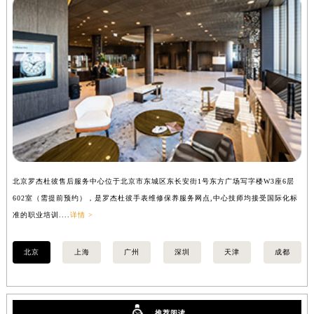
辽宁省沈阳市沈河区中街路137号亨得利名表维修授权店1楼罗杰杜彼售后服务中心（需提前预约）
辽宁省沈阳市沈河区中街路83号亨得利名表维修授权店1楼罗杰杜彼售后服务中心（需提前预约）
北京市朝阳区建国门外大街甲6号华熙国际中心D座11层1102室罗杰杜彼售后服务中心（北京总部）（需提前预约）
北京市东城区东长安街1号王府井东方广场W3座6层602室罗杰杜彼售后服务中心（需提前预约）
河北省保定市竞秀区朝阳北大街北国先天下罗杰杜彼售后服务中心（需提前预约）
内蒙古自治区阿拉善盟市左旗土尔扈特大街罗杰杜彼售后服务中心（需提前预约）
内蒙古自治区巴彦淖尔市临河区新华街罗杰杜彼售后服务中心（需提前预约）
内蒙古自治区包头市青山区幸福路甲3号王府井百货名表维修罗杰杜彼售后服务中心（需提前预约）
内蒙古自治区赤峰市红山区哈达街罗杰杜彼售后服务中心（需提前预约）
北京罗杰杜彼售后服务中心位于北京市东城区东长安街1号东方广场写字楼W3座6层
上
内蒙古自治区鄂尔多斯市东胜区伊金霍洛街罗杰杜彼售后服务中心（需提前预约）
602室（需提前预约），是罗杰杜彼手表维修保养服务网点,中心技师均接受国际化标
室
内蒙古自治区呼伦贝尔市海拉尔区中央街罗杰杜彼售后服务中心（需提前预约）
准的职业培训....
详情 >
职业
内蒙古自治区通辽市科尔沁区明仁大街罗杰杜彼售后服务中心（需提前预约）
内蒙古自治区乌海市海勃湾区人民南路罗杰杜彼售后服务中心（需提前预约）
北京
上海
广州
深圳
天津
成都
内蒙古自治区乌兰察布市集宁区恩和大街罗杰杜彼售后服务中心（需提前预约）
内蒙古自治区锡林郭勒盟市锡林浩特市光明街与额尔敦路交叉口罗杰杜彼售后服务中心（需提前预约）
内蒙古自治区兴安盟市乌兰浩特市兴安大街罗杰杜彼售后服务中心（需提前预约）
推荐阅读