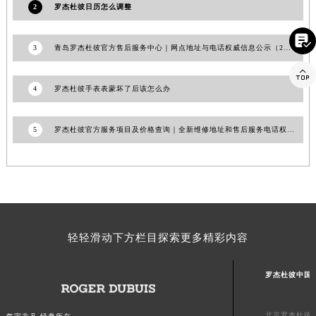
2
罗杰杜彼日历怎么调整
江西省南昌市红谷滩新区红谷中大道998号绿地双子塔（中央广场）A1座办公楼14层1407室罗杰杜彼售后服务中心（需提前预约）
江西省萍乡市安源区萍安北大道与康庄路交叉口罗杰杜彼售后服务中心（需提前预约）

3
青岛罗杰杜彼官方售后服务中心｜网点地址与电话权威信息公示（2026年6月最新）
江西省上饶市信州区滨江西路罗杰杜彼售后服务中心（需提前预约）

江西省新余市渝水区北湖西路罗杰杜彼售后服务中心（需提前预约）
4
罗杰杜彼手表表蒙坏了后该怎么办
江西省宜春市袁州区中山中路罗杰杜彼售后服务中心（需提前预约）
江西省鹰潭市月湖区胜利东路罗杰杜彼售后服务中心（需提前预约）
5
罗杰杜彼官方服务项目及价格查询｜全新维修地址和售后服务电话权威信息声明（2026年7月最新）
山东省德州市德城区东风中路罗杰杜彼售后服务中心（需提前预约）
山东省东营市东营区济南路罗杰杜彼售后服务中心（需提前预约）
山东省济南市历下区经十路11111号华润中心写字楼（万象城）15层1508室罗杰杜彼售后服务中心（需提前预约）
山东省济宁市任城区太白楼路罗杰杜彼售后服务中心（需提前预约）
山东省莱芜市文化南路8号银座商城名表维修一楼名表维修罗杰杜彼售后服务中心（需提前预约）
山东省临沂市兰山区解放路罗杰杜彼售后服务中心（需提前预约）
轻轻滑动下方栏目探索更多精彩内容
山东省日照市东港区烟台路罗杰杜彼售后服务中心（需提前预约）
山东省泰安市泰山区财源街道泰山大街罗杰杜彼售后服务中心（需提前预约）
罗杰杜彼中国
山东省威海市环翠区新威海路89号振华商厦一楼名表维修罗杰杜彼售后服务中心（需提前预约）
山东省潍坊市奎文区东风东街罗杰杜彼售后服务中心（需提前预约）
北京罗杰杜彼