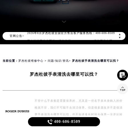
知识/资讯
2026年8月罗杰杜彼中国区售后服务网络优化升级公告
2026年8月罗杰杜彼全国官方售后客户服务热线：400-606-8509
▲
官网公告>
▼
罗杰杜彼官方全国统一服务热线400-606-8509，服务覆盖中国大陆、香港、澳门、台湾全部区域（非大陆需加拨“+86”）
2026年8月罗杰杜彼售后服务中心最新网点地址：
北京市朝阳区建国门外大街甲6号华熙国际中心写字楼D座11层1102室（北京总部）（需提前预约）
当前位置：
罗杰杜彼维修中心
>
问题/知识/资讯
> 罗杰杜彼手表清洗去哪里可以找？
北京市东城区东长安街1号东方广场写字楼W3座6层602室（需提前预约）
天津市和平区赤峰道136号天津国际金融中心写字楼26层2603室（需提前预约）

罗杰杜彼手表清洗去哪里可以找？
上海市徐汇区虹桥路3号港汇中心写字楼2座37层3705室（需提前预约）

上海市黄浦区南京东路299号宏伊国际广场写字楼8层806室（需提前预约）
南京市秦淮区中山南路1号（新街口）南京中心写字楼22层C1-1室（需提前预约）
不管什么手表都是需要保养的，尤其是一些名手表本身购入的价
常州市新北区龙锦路1590号现代传媒中心写字楼5号楼10层1008室（需提前预约）
格就不菲，我们不可能不去清洁保养。但是很多朋友并不是很清
徐州市鼓楼区淮海东路29号苏宁广场IFC国际金融中心写字楼35层3508室（需提前预约）
楚手表清洗去哪里可以找，也不知道多长时间去保养一次是比较

400-606-8509
扬州市邗江区国展路29号星耀天地写字楼1号楼18层1803室（需提前预约）
合适的。手表经常佩戴，内部存…