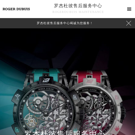
罗杰杜彼售后服务中心

ROGERDUBUIS MAINTENANCE

罗杰杜彼售后服务中心竭诚为您服务！
中心介绍
联系我们
罗杰杜彼售后服务中心