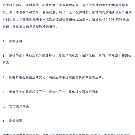
新疆维吾尔自治区可克达拉市幸福路罗杰杜彼售后服务中心（需提前预约）
对于机芯损坏、走时故障、防水性能下降等其他问题，需由专业技师检测后出具维修方
案。由于手表的等级型号、复杂程度、制作工艺、配件材质、损坏情况及服务项目等各项
新疆维吾尔自治区克拉玛依市克拉玛依区友谊路罗杰杜彼售后服务中心（需提前预约）
不同因素，导致每款腕表不同情况的维修保养报价无法统一。请通过400-606-8509联系
新疆维吾尔自治区库车市库车市文化东路罗杰杜彼售后服务中心（需提前预约）
客服，提供腕表信息后获取准确报价。
新疆维吾尔自治区库尔勒市库尔勒市人民东路罗杰杜彼售后服务中心（需提前预约）
新疆维吾尔自治区奎屯市团结西街罗杰杜彼售后服务中心（需提前预约）
4、 价格说明
新疆维吾尔自治区昆玉市昆泉街罗杰杜彼售后服务中心（需提前预约）
新疆维吾尔自治区沙湾市三道河子镇世纪大道南路罗杰杜彼售后服务中心（需提前预约）
1、 提供的仅为基础款机芯保养价格，复杂功能机芯（如陀飞轮、三问、万年历）费用会
更高。
新疆维吾尔自治区石河子市北二路罗杰杜彼售后服务中心（需提前预约）
新疆维吾尔自治区双河市光明路罗杰杜彼售后服务中心（需提前预约）
2、 所有价格会根据活动变化，例如品牌不定期推出的保养优惠活动。
新疆维吾尔自治区塔城市塔城地区闻琴路罗杰杜彼售后服务中心（需提前预约）
新疆维吾尔自治区铁门关市兴疆路罗杰杜彼售后服务中心（需提前预约）
3、 维修服务的损坏程度不一，价格也不一，具体以实际检测为准。
新疆维吾尔自治区图木舒克市图木舒克市中兴街罗杰杜彼售后服务中心（需提前预约）
新疆维吾尔自治区吐鲁番市高昌区文化中路文化中路罗杰杜彼售后服务中心（需提前预约）
三、官方质保政策
新疆维吾尔自治区乌苏市乌鲁木齐北路罗杰杜彼售后服务中心（需提前预约）
1、 质保期限
新疆维吾尔自治区五家渠市长征西街罗杰杜彼售后服务中心（需提前预约）
新疆维吾尔自治区新星市东风路罗杰杜彼售后服务中心（需提前预约）