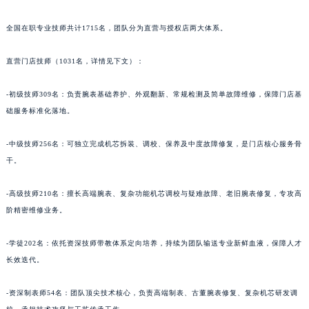
甘肃省合作市人民街罗杰杜彼售后服务中心（需提前预约）
全国在职专业技师共计1715名，团队分为直营与授权店两大体系。
甘肃省嘉峪关市雄关区新华中路罗杰杜彼售后服务中心（需提前预约）
甘肃省金昌市金川区北京路罗杰杜彼售后服务中心（需提前预约）
直营门店技师（1031名，详情见下文）：
甘肃省酒泉市肃州区西大街罗杰杜彼售后服务中心（需提前预约）
甘肃省临夏市城南街道团结路罗杰杜彼售后服务中心（需提前预约）
-初级技师309名：负责腕表基础养护、外观翻新、常规检测及简单故障维修，保障门店基
甘肃省陇南市武都区人民路罗杰杜彼售后服务中心（需提前预约）
础服务标准化落地。
甘肃省平凉市崆峒区西大街罗杰杜彼售后服务中心（需提前预约）
-中级技师256名：可独立完成机芯拆装、调校、保养及中度故障修复，是门店核心服务骨
甘肃省庆阳市西峰区南大街罗杰杜彼售后服务中心（需提前预约）
干。
甘肃省天水市秦州区民主路罗杰杜彼售后服务中心（需提前预约）
甘肃省武威市凉州区迎宾路罗杰杜彼售后服务中心（需提前预约）
-高级技师210名：擅长高端腕表、复杂功能机芯调校与疑难故障、老旧腕表修复，专攻高
甘肃省张掖市甘州区民乐北路罗杰杜彼售后服务中心（需提前预约）
阶精密维修业务。
宁夏回族自治区固原市原州区文化街罗杰杜彼售后服务中心（需提前预约）
宁夏回族自治区石嘴山市大武口区贺兰山路罗杰杜彼售后服务中心（需提前预约）
-学徒202名：依托资深技师带教体系定向培养，持续为团队输送专业新鲜血液，保障人才
长效迭代。
宁夏回族自治区吴忠市利通区开元大道罗杰杜彼售后服务中心（需提前预约）
宁夏回族自治区银川市兴庆区新华东路97号新百中心C馆一层C1-18号商铺罗杰杜彼售后服务中心（需提前预约）
-资深制表师54名：团队顶尖技术核心，负责高端制表、古董腕表修复、复杂机芯研发调
宁夏回族自治区中卫市沙坡头区鼓楼东街罗杰杜彼售后服务中心（需提前预约）