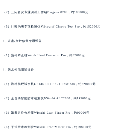
澳门特别行政区风顺堂区南湾大马路罗杰杜彼售后服务中心（需提前预约）
（2）三问音簧专业调试工作站Bergeon 8200，约186000元
澳门特别行政区花地玛堂区关闸广场罗杰杜彼售后服务中心（需提前预约）
澳门特别行政区花王堂区大三巴商圈罗杰杜彼售后服务中心（需提前预约）
（3）计时码表专项检测仪Vibrograf Chrono Test Pro，约152000元
澳门特别行政区嘉模堂区官也街罗杰杜彼售后服务中心（需提前预约）
澳门省路氹城市金光大道罗杰杜彼售后服务中心（需提前预约）
3、表盘/指针修复专用设备
澳门特别行政区望德堂区塔石广场罗杰杜彼售后服务中心（需提前预约）
福建省福州市鼓楼区五四路128-1号恒力城写字楼15层03室罗杰杜彼售后服务中心（需提前预约）
（1）指针矫正机Watch Hand Corrector Pro，约37000元
福建省厦门市思明区湖滨东路95号万象城华润大厦B座11层1104室罗杰杜彼售后服务中心（需提前预约）
4、防水性能测试设备
广东省潮州市潮安区新风路与潮汕路交汇处罗杰杜彼售后服务中心（需提前预约）
广东省广州市天河区天河路230号万菱汇国际中心A塔7层704室罗杰杜彼售后服务中心（需提前预约）
（1）海神旗舰试水机GREINER LT-121 Poseidon，约220000元
广东省广州市越秀区环市东路371-375号世界贸易中心大厦南塔15层1507室罗杰杜彼售后服务中心（需提前预约）
广东省河源市源城区越王大道罗杰杜彼售后服务中心（需提前预约）
（2）全自动智能防水检测仪Witschi ALC2000，约145000元
广东省惠州市惠城区江北文昌一路7号华贸大厦1座30层3005室罗杰杜彼售后服务中心（需提前预约）
（3）渗漏定位分析仪Witschi Leak Finder Pro，约90000元
广东省江门市蓬江区广场西路罗杰杜彼售后服务中心（需提前预约）
广东省揭阳市榕城进贤门步行街罗杰杜彼售后服务中心（需提前预约）
（4）干式防水检测仪Witschi ProofMaster Pro，约198000元
广东省茂名市电白区水东街道迎宾大道罗杰杜彼售后服务中心（需提前预约）