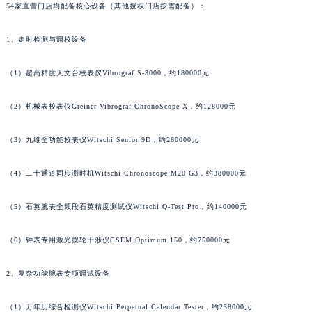
54家直营门店均配备核心设备（其他授权门店按需配备）：
山东省威海市环翠区新威海路89号振华商厦一楼名表维修罗杰杜彼售后服务中心（需提前预约）
山东省潍坊市奎文区东风东街罗杰杜彼售后服务中心（需提前预约）
1、走时检测与调校设备
山东省枣庄市滕州市北辛路与善国路交叉口罗杰杜彼售后服务中心（需提前预约）
山东省淄博市张店区金晶大道罗杰杜彼售后服务中心（需提前预约）
（1）超高精度天文台校表仪Vibrograf S-3000，约180000元
上海市黄浦区南京东路299号宏伊国际广场写字楼8层806室罗杰杜彼售后服务中心（需提前预约）
（2）机械表校表仪Greiner Vibrograf ChronoScope X，约128000元
上海市徐汇区虹桥路3号港汇中心2座37层3705室罗杰杜彼售后服务中心（需提前预约）
浙江省杭州市上城区钱江路1366号华润大厦A座5层503-5室罗杰杜彼售后服务中心（需提前预约）
（3）九维全功能校表仪Witschi Senior 9D，约260000元
浙江省湖州市吴兴区劳动路罗杰杜彼售后服务中心（需提前预约）
浙江省嘉兴市南湖区广益路705号嘉兴世界贸易中心A座13层1304室罗杰杜彼售后服务中心（需提前预约）
（4）二十通道同步测时机Witschi Chronoscope M20 G3，约380000元
浙江省金华市金东区东市南街777号金华万达广场4号楼22楼2209室罗杰杜彼售后服务中心（需提前预约）
浙江省丽水市莲都区解放街罗杰杜彼售后服务中心（需提前预约）
（5）石英腕表全频段石英精度测试仪Witschi Q-Test Pro，约140000元
浙江省宁波市江北区大闸南路500号来福士广场办公楼20层2009室罗杰杜彼售后服务中心（需提前预约）
（6）钟表专用激光摆轮干涉仪CSEM Optimum 150，约750000元
浙江省衢州市柯城区上街罗杰杜彼售后服务中心（需提前预约）
浙江省绍兴市越城区胜利东路379号世茂天际中心写字楼8层805室罗杰杜彼售后服务中心（需提前预约）
2、复杂功能腕表专项调试设备
浙江省舟山市定海区解放东路罗杰杜彼售后服务中心（需提前预约）
澳门特别行政区大堂区议事亭前地（新马路）罗杰杜彼售后服务中心（需提前预约）
（1）万年历综合检测仪Witschi Perpetual Calendar Tester，约238000元