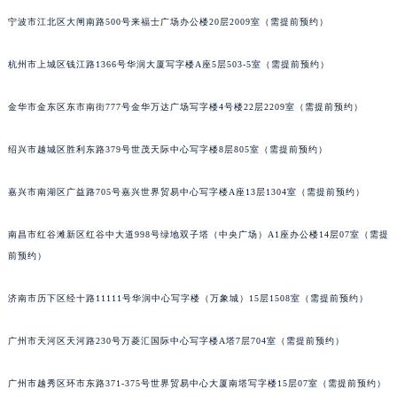
甘肃省兰州市七里河区西津西路16号兰州中心写字楼21层2102室（需提前预约）
宁波市江北区大闸南路500号来福士广场办公楼20层2009室（需提前预约）
重庆市解放碑渝中区民权路28号英利国际金融中心写字楼20层01室（需提前预约）
黑龙江省大庆市萨尔图区会战大街罗杰杜彼售后服务中心（需提前预约）
杭州市上城区钱江路1366号华润大厦写字楼A座5层503-5室（需提前预约）
黑龙江省鹤岗市向阳区红军路罗杰杜彼售后服务中心（需提前预约）
金华市金东区东市南街777号金华万达广场写字楼4号楼22层2209室（需提前预约）
黑龙江省黑河市爱辉区中央街罗杰杜彼售后服务中心（需提前预约）
黑龙江省鸡西市鸡冠区红军路罗杰杜彼售后服务中心（需提前预约）
绍兴市越城区胜利东路379号世茂天际中心写字楼8层805室（需提前预约）
黑龙江省佳木斯市向阳区长安路罗杰杜彼售后服务中心（需提前预约）
黑龙江省牡丹江市东安区太平路罗杰杜彼售后服务中心（需提前预约）
嘉兴市南湖区广益路705号嘉兴世界贸易中心写字楼A座13层1304室（需提前预约）
黑龙江省七台河市桃山区大同街罗杰杜彼售后服务中心（需提前预约）
南昌市红谷滩新区红谷中大道998号绿地双子塔（中央广场）A1座办公楼14层07室（需提
黑龙江省齐齐哈尔市龙沙区龙华路罗杰杜彼售后服务中心（需提前预约）
前预约）
黑龙江省双鸭山市尖山区新兴大街罗杰杜彼售后服务中心（需提前预约）
黑龙江省绥化市北林区新华街与康庄路交叉口罗杰杜彼售后服务中心（需提前预约）
济南市历下区经十路11111号华润中心写字楼（万象城）15层1508室（需提前预约）
黑龙江省伊春市伊美区通河路罗杰杜彼售后服务中心（需提前预约）
吉林省白城市洮北区明仁南街罗杰杜彼售后服务中心（需提前预约）
广州市天河区天河路230号万菱汇国际中心写字楼A塔7层704室（需提前预约）
吉林省白山市浑江区浑江大街罗杰杜彼售后服务中心（需提前预约）
广州市越秀区环市东路371-375号世界贸易中心大厦南塔写字楼15层07室（需提前预约）
吉林省吉林市船营区河南街罗杰杜彼售后服务中心（需提前预约）