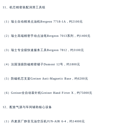
河南省信阳市浉河区东方红大道罗杰杜彼售后服务中心（需提前预约）
11、机芯精密装配润滑工具组
河南省许昌市魏都区建安大道与八龙路交叉口罗杰杜彼售后服务中心（需提前预约）
河南省郑州市二七区民主路10号华润大厦29层2905室罗杰杜彼售后服务中心（需提前预约）
（1）瑞士自动精准点油机Bergeon 7718-1A，约2100元
河南省周口市川汇区七一路罗杰杜彼售后服务中心（需提前预约）
（2）瑞士高端精密手动点油笔Bergeon 7013系列，约1400元
河南省驻马店市驿城区乐山大道与置地大道交叉口罗杰杜彼售后服务中心（需提前预约）
湖北省鄂州市鄂城区文星大道罗杰杜彼售后服务中心（需提前预约）
（3）瑞士专业级快速服务工具Bergeon 7812，约3100元
湖北省黄冈市黄州区赤壁大道罗杰杜彼售后服务中心（需提前预约）
湖北省黄石市黄石港区武汉路罗杰杜彼售后服务中心（需提前预约）
（4）法国顶级防磁精密镊子Dumont 12号，约1800元
湖北省荆门市东宝中天街步行街罗杰杜彼售后服务中心（需提前预约）
（5）防磁机芯支架Greiner Anti-Magnetic Base，约6200元
湖北省荆州市荆州区荆中路罗杰杜彼售后服务中心（需提前预约）
湖北省十堰市茅箭区人民北路罗杰杜彼售后服务中心（需提前预约）
（6）Greiner全自动装针机Greiner Hand Fitter X，约75000元
湖北省随州市曾都区青年路罗杰杜彼售后服务中心（需提前预约）
湖北省咸宁市咸安区长安大道罗杰杜彼售后服务中心（需提前预约）
12、配套气源与车间辅助核心设备
湖北省襄阳市樊城区长虹路与人民路交叉口罗杰杜彼售后服务中心（需提前预约）
湖北省孝感市孝南区复兴大道罗杰杜彼售后服务中心（需提前预约）
（1）丹麦原厂静音无油空压机JUN-AIR 6-4，约14000元
湖北省宜昌市西陵区夷陵大道与港窑路罗杰杜彼售后服务中心（需提前预约）