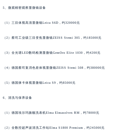
广东省梅州市梅江区金燕大道罗杰杜彼售后服务中心（需提前预约）
5、微观精密观察显微镜设备
广东省清远市清城区湖西路罗杰杜彼售后服务中心（需提前预约）
广东省汕头市龙湖区长平路罗杰杜彼售后服务中心（需提前预约）
（1）三目体视高清显微镜Leica S6D，约320000元
广东省汕尾市城区香洲街道园林社区翠园街罗杰杜彼售后服务中心（需提前预约）
（2）蔡司工业级三目变焦显微镜ZEISS Stemi 305，约185000元
广东省韶关市武江区芙蓉新区与老城中心交汇处罗杰杜彼售后服务中心（需提前预约）
广东省深圳市罗湖区深南东路5001号华润大厦17层1701室罗杰杜彼售后服务中心（需提前预约）
（3）全光谱LED数码检测显微镜GemOro Elite 1030，约4200元
广东省阳江市江城区东风一路罗杰杜彼售后服务中心（需提前预约）
广东省云浮市云城区金山路罗杰杜彼售后服务中心（需提前预约）
（4）德国蔡司复消色差体视显微镜ZEISS Stemi 508，约380000元
广东省湛江市赤坎区观海北路罗杰杜彼售后服务中心（需提前预约）
（5）德国徕卡体视显微镜Leica S9，约85000元
广东省肇庆市端州区信安大道与砚都大道交汇处罗杰杜彼售后服务中心（需提前预约）
广西壮族自治区百色市右江区中山二路罗杰杜彼售后服务中心（需提前预约）
6、清洗与保养设备
广西壮族自治区北海市海城区北京路罗杰杜彼售后服务中心（需提前预约）
广西壮族自治区崇左市江州区石景林街道友谊大道与丽川路交汇处罗杰杜彼售后服务中心（需提前预约）
（1）德国埃尔玛旗舰洗表机Elma Elmasolvex RM，约78000元
广西壮族自治区防城港市港口区金花茶大道罗杰杜彼售后服务中心（需提前预约）
广西壮族自治区贵港市港北区港城街道布山大道与仙衣路交叉口罗杰杜彼售后服务中心（需提前预约）
（2）全数控超声波清洗工作站Elma S1800 Premium，约245000元
广西壮族自治区桂林市秀峰区红岭路罗杰杜彼售后服务中心（需提前预约）