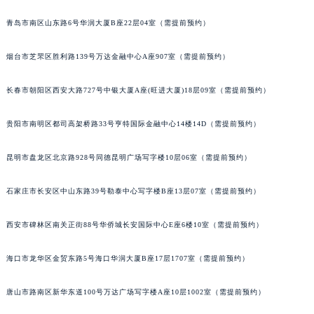
安徽省亳州市谯城区魏武大道罗杰杜彼售后服务中心（需提前预约）
青岛市南区山东路6号华润大厦B座22层04室（需提前预约）
安徽省池州市贵池区长江路罗杰杜彼售后服务中心（需提前预约）
安徽省滁州市琅琊区南谯北路罗杰杜彼售后服务中心（需提前预约）
烟台市芝罘区胜利路139号万达金融中心A座907室（需提前预约）
安徽省阜阳市颍州区颍州北路罗杰杜彼售后服务中心（需提前预约）
安徽省淮北市相山区淮海路罗杰杜彼售后服务中心（需提前预约）
长春市朝阳区西安大路727号中银大厦A座(旺进大厦)18层09室（需提前预约）
安徽省淮南市田家庵区国庆中路罗杰杜彼售后服务中心（需提前预约）
贵阳市南明区都司高架桥路33号亨特国际金融中心14楼14D（需提前预约）
安徽省黄山市屯溪区黄山西路罗杰杜彼售后服务中心（需提前预约）
安徽省六安市金安区解放中路罗杰杜彼售后服务中心（需提前预约）
昆明市盘龙区北京路928号同德昆明广场写字楼10层06室（需提前预约）
安徽省马鞍山市雨山区湖南西路罗杰杜彼售后服务中心（需提前预约）
安徽省宿州市埇桥区人民中路罗杰杜彼售后服务中心（需提前预约）
石家庄市长安区中山东路39号勒泰中心写字楼B座13层07室（需提前预约）
安徽省铜陵市铜官区石城大道罗杰杜彼售后服务中心（需提前预约）
西安市碑林区南关正街88号华侨城长安国际中心E座6楼10室（需提前预约）
安徽省芜湖市镜湖区中山路步行街罗杰杜彼售后服务中心（需提前预约）
安徽省宣城市宣州区叠嶂西路罗杰杜彼售后服务中心（需提前预约）
海口市龙华区金贸东路5号海口华润大厦B座17层1707室（需提前预约）
福建省龙岩市新罗区九一南路罗杰杜彼售后服务中心（需提前预约）
福建省南平市建阳区人民西路罗杰杜彼售后服务中心（需提前预约）
唐山市路南区新华东道100号万达广场写字楼A座10层1002室（需提前预约）
福建省宁德市蕉城区天湖东路罗杰杜彼售后服务中心（需提前预约）