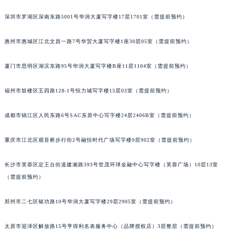
吉林省辽源市龙山区人民大街罗杰杜彼售后服务中心（需提前预约）
深圳市罗湖区深南东路5001号华润大厦写字楼17层1701室（需提前预约）
吉林省梅河口市新华街道梅河大街罗杰杜彼售后服务中心（需提前预约）
吉林省四平市铁东区紫气大路与南九经街交汇处罗杰杜彼售后服务中心（需提前预约）
惠州市惠城区江北文昌一路7号华贸大厦写字楼1座30层05室（需提前预约）
吉林省松原市宁江区五环大街罗杰杜彼售后服务中心（需提前预约）
吉林省通化市东昌区环通乡江南大街罗杰杜彼售后服务中心（需提前预约）
厦门市思明区湖滨东路95号华润大厦写字楼B座11层1104室（需提前预约）
吉林省延边市延吉市解放路罗杰杜彼售后服务中心（需提前预约）
福州市鼓楼区五四路128-1号恒力城写字楼15层03室（需提前预约）
辽宁省鞍山市铁东区站前街罗杰杜彼售后服务中心（需提前预约）
辽宁省本溪市平山区胜利路罗杰杜彼售后服务中心（需提前预约）
成都市锦江区人民东路6号SAC东原中心写字楼24层2406B室（需提前预约）
辽宁省朝阳市双塔区新华路罗杰杜彼售后服务中心（需提前预约）
辽宁省丹东市振兴区七经街罗杰杜彼售后服务中心（需提前预约）
重庆市江北区观音桥步行街2号融恒时代广场写字楼9层902室（需提前预约）
辽宁省抚顺市新抚区东一路罗杰杜彼售后服务中心（需提前预约）
长沙市芙蓉区定王台街道建湘路393号世茂环球金融中心写字楼（芙蓉广场）10层13室
辽宁省阜新市海州区解放大街罗杰杜彼售后服务中心（需提前预约）
（需提前预约）
辽宁省葫芦岛市连山区中央路罗杰杜彼售后服务中心（需提前预约）
辽宁省锦州市古塔区中央大街罗杰杜彼售后服务中心（需提前预约）
郑州市二七区铭功路10号华润大厦写字楼29层2905室（需提前预约）
辽宁省辽阳市白塔区新运大街罗杰杜彼售后服务中心（需提前预约）
辽宁省盘锦市兴隆台区石油大街罗杰杜彼售后服务中心（需提前预约）
太原市迎泽区解放路15号亨得利名表服务中心（品牌授权店）3层整层（需提前预约）