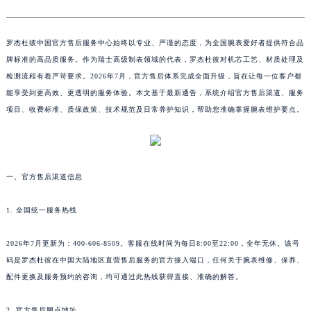
罗杰杜彼中国官方售后服务中心始终以专业、严谨的态度，为全国腕表爱好者提供符合品
牌标准的高品质服务。作为瑞士高级制表领域的代表，罗杰杜彼对机芯工艺、材质处理及
检测流程有着严苛要求。2026年7月，官方售后体系完成全面升级，旨在让每一位客户都
能享受到更高效、更透明的服务体验。本文基于最新通告，系统介绍官方售后渠道、服务
项目、收费标准、质保政策、技术规范及日常养护知识，帮助您准确掌握腕表维护要点。
一、官方售后渠道信息
1. 全国统一服务热线
2026年7月更新为：400-606-8509。客服在线时间为每日8:00至22:00，全年无休。该号
码是罗杰杜彼在中国大陆地区直营售后服务的官方接入端口，任何关于腕表维修、保养、
配件更换及服务预约的咨询，均可通过此热线获得直接、准确的解答。
2. 官方售后网点地址