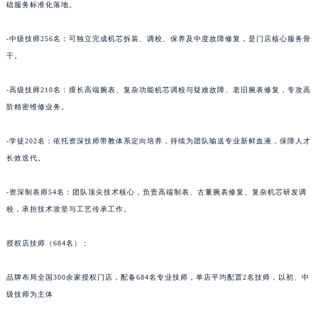
础服务标准化落地。
-中级技师256名：可独立完成机芯拆装、调校、保养及中度故障修复，是门店核心服务骨
干。
-高级技师210名：擅长高端腕表、复杂功能机芯调校与疑难故障、老旧腕表修复，专攻高
阶精密维修业务。
-学徒202名：依托资深技师带教体系定向培养，持续为团队输送专业新鲜血液，保障人才
长效迭代。
-资深制表师54名：团队顶尖技术核心，负责高端制表、古董腕表修复、复杂机芯研发调
校，承担技术攻坚与工艺传承工作。
授权店技师（684名）：
品牌布局全国300余家授权门店，配备684名专业技师，单店平均配置2名技师，以初、中
级技师为主体