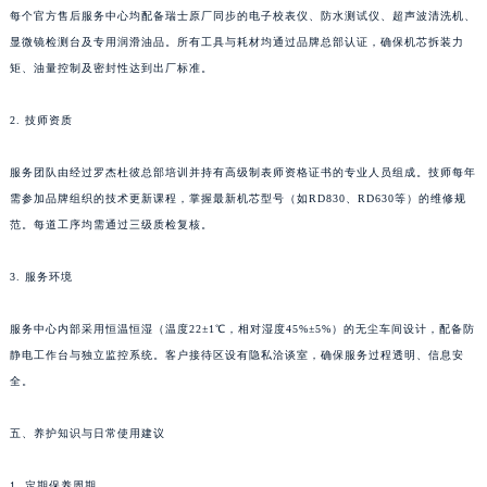
每个官方售后服务中心均配备瑞士原厂同步的电子校表仪、防水测试仪、超声波清洗机、
显微镜检测台及专用润滑油品。所有工具与耗材均通过品牌总部认证，确保机芯拆装力
矩、油量控制及密封性达到出厂标准。
2. 技师资质
服务团队由经过罗杰杜彼总部培训并持有高级制表师资格证书的专业人员组成。技师每年
需参加品牌组织的技术更新课程，掌握最新机芯型号（如RD830、RD630等）的维修规
范。每道工序均需通过三级质检复核。
3. 服务环境
服务中心内部采用恒温恒湿（温度22±1℃，相对湿度45%±5%）的无尘车间设计，配备防
静电工作台与独立监控系统。客户接待区设有隐私洽谈室，确保服务过程透明、信息安
全。
五、养护知识与日常使用建议
1. 定期保养周期