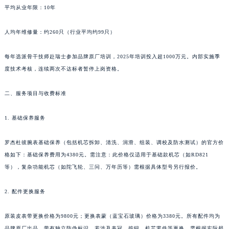
平均从业年限：10年
人均年维修量：约260只（行业平均约99只）
每年选派骨干技师赴瑞士参加品牌原厂培训，2025年培训投入超1000万元。内部实施季
度技术考核，连续两次不达标者暂停上岗资格。
二、服务项目与收费标准
1. 基础保养服务
罗杰杜彼腕表基础保养（包括机芯拆卸、清洗、润滑、组装、调校及防水测试）的官方价
格如下：基础保养费用为4380元。需注意：此价格仅适用于基础款机芯（如RD821
等），复杂功能机芯（如陀飞轮、三问、万年历等）需根据具体型号另行报价。
2. 配件更换服务
原装皮表带更换价格为9800元；更换表蒙（蓝宝石玻璃）价格为3380元。所有配件均为
品牌原厂出品，带有独立防伪标识。若涉及表冠、按钮、机芯零件等更换，需根据实际损