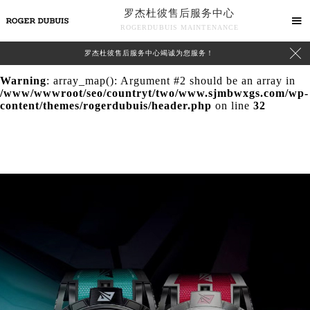
罗杰杜彼售后服务中心
Warning
: extract() expects parameter 1 to be array, null

ROGERDUBUIS MAINTENANCE
given in
/www/wwwroot/seo/countryt/two/www.sjmbwxgs.com/wp-

罗杰杜彼售后服务中心竭诚为您服务！
content/themes/rogerdubuis/header.php
on line
24
Warning
: array_map(): Argument #2 should be an array in
/www/wwwroot/seo/countryt/two/www.sjmbwxgs.com/wp-
content/themes/rogerdubuis/header.php
on line
32
中心介绍
联系我们