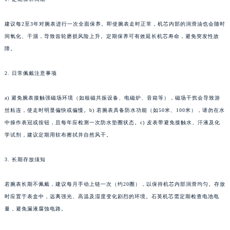
建议每2至3年对腕表进行一次全面保养。即使腕表走时正常，机芯内部的润滑油也会随时
间氧化、干涸，导致齿轮磨损风险上升。定期保养可有效延长机芯寿命，避免突发性故
障。
2. 日常佩戴注意事项
a) 避免腕表接触强磁场环境（如核磁共振设备、电磁炉、音箱等），磁场干扰会导致游
丝粘连，使走时明显偏快或偏慢。b) 若腕表具备防水功能（如50米、100米），请勿在水
中操作表冠或按钮，且每年应检测一次防水垫圈状态。c) 皮表带避免接触水、汗液及化
学试剂，建议定期用软布擦拭并自然风干。
3. 长期存放须知
若腕表长期不佩戴，建议每月手动上链一次（约20圈），以保持机芯内部润滑均匀。存放
时应置于表盒中，远离强光、高温及湿度变化剧烈的环境。石英机芯需定期检查电池电
量，避免漏液腐蚀电路。