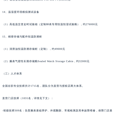
14、温湿度环境模拟测试设备
（1）高低温交变走时试验箱（定制钟表专用恒温恒湿试验舱），约276000元
15、精密存储与配件恒温防潮柜
（1）润滑油恒温防潮存储柜（定制），约49000元
（2）腕表气密性长期存储舱Sealed Watch Storage Cabin，约32000元
（三）人才体系
全国在职专业技师共计1715名，团队分为直营与授权店两大体系。
直营门店技师（1031名，详情见下文）：
-初级技师309名：负责腕表基础养护、外观翻新、常规检测及简单故障维修，保障门店基