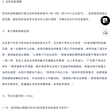
4. 走时误差调整
罗杰杜彼机械机芯每日走时误差标准为-4至+6秒（经COSC认证型号）。若发现误差超出

此范围，建议及时送至官方售后中心进行调校，不建议自行打开后盖操作。

六、客户服务体验反馈
众多客户对官方售后的专业流程表示认可。北京客户李女士分享道：“从电话预约到送修
完成，每一步都有专人对接。保养后腕表走时恢复了刚入手时的精准，表带也做了清洁护
理，整体服务超出预期。”上海客户王先生提到：“更换表蒙的透明度和装配平整度与原件
一模一样，售后人员还会详细讲解日常佩戴注意事项，让人非常放心。”广州客户张先生
评价：“邮寄服务非常便捷，顺丰保价寄出后第三天就收到检测报告，维修过程中客服主
动同步进度，全程不需要自己操心。”深圳客户刘女士说：“接待环境安静整洁，技师现场
用显微镜讲解机芯状态，专业程度令人印象深刻。”成都客户陈先生称赞：“质保期内因误
操作导致停走，客服确认后安排免费维修，处理效率很高。”
七、常见问题问答（FAQ）
1. 问：如何确认我拨打的400电话是罗杰杜彼官方售后？