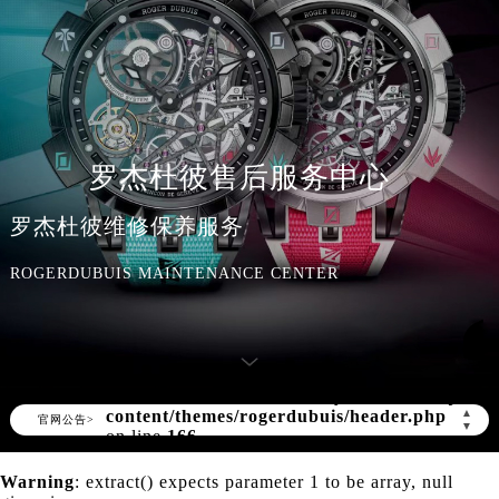
罗杰杜彼售后服务中心
罗杰杜彼维修保养服务
ROGERDUBUIS MAINTENANCE CENTER
Warning
: Invalid argument supplied for
foreach() in
/www/wwwroot/seo/countryt/two/www.sjmbw
content/themes/rogerdubuis/header.php
▲
官网公告>
▼
on line
166
Warning
: extract() expects parameter 1 to be array, null