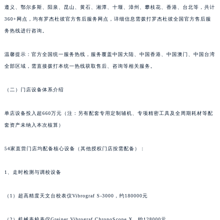
遵义、鄂尔多斯、阳泉、昆山、黄石、湘潭、十堰、漳州、攀枝花、香港、台北等，共计
360+网点，均有罗杰杜彼官方售后服务网点，详细信息需拨打罗杰杜彼全国官方售后服
务热线进行咨询。
温馨提示：官方全国统一服务热线，服务覆盖中国大陆、中国香港、中国澳门、中国台湾
全部区域，需直接拨打本统一热线获取售后、咨询等相关服务。
（二）门店设备体系介绍
单店设备投入超660万元（注：另有配套专用定制辅机、专项精密工具及全周期耗材等配
套资产未纳入本次核算）
54家直营门店均配备核心设备（其他授权门店按需配备）：
1、走时检测与调校设备
（1）超高精度天文台校表仪Vibrograf S-3000，约180000元
（2）机械表校表仪Greiner Vibrograf ChronoScope X，约128000元