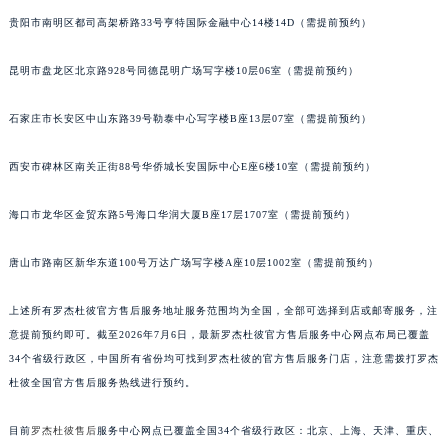
贵阳市南明区都司高架桥路33号亨特国际金融中心14楼14D（需提前预约）
昆明市盘龙区北京路928号同德昆明广场写字楼10层06室（需提前预约）
石家庄市长安区中山东路39号勒泰中心写字楼B座13层07室（需提前预约）
西安市碑林区南关正街88号华侨城长安国际中心E座6楼10室（需提前预约）
海口市龙华区金贸东路5号海口华润大厦B座17层1707室（需提前预约）
唐山市路南区新华东道100号万达广场写字楼A座10层1002室（需提前预约）
上述所有罗杰杜彼官方售后服务地址服务范围均为全国，全部可选择到店或邮寄服务，注
意提前预约即可。截至2026年7月6日，最新罗杰杜彼官方售后服务中心网点布局已覆盖
34个省级行政区，中国所有省份均可找到罗杰杜彼的官方售后服务门店，注意需拨打罗杰
杜彼全国官方售后服务热线进行预约。
目前
罗杰杜彼售后
服务中心网点已覆盖全国34个省级行政区：北京、上海、天津、重庆、