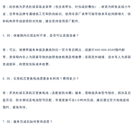
答：此价格为罗杰杜彼原装皮表带（包含表带头、针扣或折叠扣），材质为鳄鱼皮或小牛
皮，且带有品牌专属缝线工艺和防伪标识。使用非原厂表带可能导致表耳处间隙增大、快
拆机构异常或损害防水性能，建议坚持使用原厂配件。
5. 问：保修期内出现走时不准，是否可以直接送修？
答：可以。请携带服务单据及腕表到任一官方售后网点，或拨打400-606-8509预约邮
寄。质保期内非人为因素导致的故障免收检测及维修费；若因意外碰撞、进水等人为原因
造成损坏，则需按实际成本收费。
6. 问：石英机芯更换电池需要多长时间？费用多少？
答：罗杰杜彼石英机芯更换电池（及配套防水圈）服务，需根据具体型号报价。因涉及后
盖开启、防水测试及电池型号匹配，常规更换可在1小时内完成。建议通过官方热线提前
预约，避免等待。
7. 问：服务完成后如何查询进度？