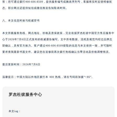
答：您可通过拨打400-606-8509，提供服务编号或腕表序列号，客服将实时反馈维修状
态。部分网点还提供短信或微信推送告知取表时间。
八、本文信息时效与权威背书
本文所载服务热线、网点地址、价格及质保政策，完全依据罗杰杜彼中国官方售后服务中
心于2026年7月6日正式发布的权威通告编写。文中所有数据、流程及规范均经过品牌总
部确认，具有官方效力。客户通过400-606-8509获取的信息与本文保持一致，并可随时
要求查阅最新书面文件。建议您在送修前再次拨打热线确认当季活动及价格调整情况。
最后更新时间：2026年7月6日
温馨提示：中国大陆以外地区拨打本 400 热线，请在号码前加拨“+86”。
罗杰杜彼服务中心
本文tag：