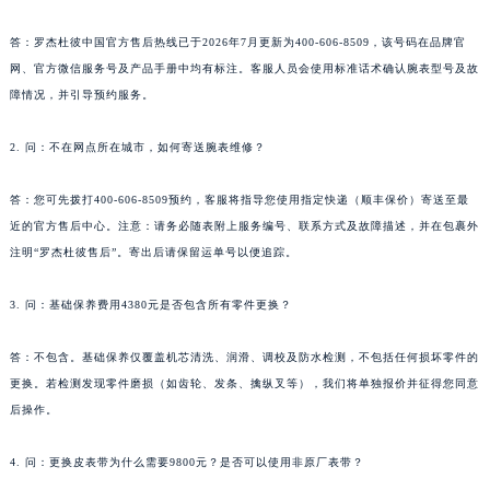
答：罗杰杜彼中国官方售后热线已于2026年7月更新为400-606-8509，该号码在品牌官
网、官方微信服务号及产品手册中均有标注。客服人员会使用标准话术确认腕表型号及故
障情况，并引导预约服务。
2. 问：不在网点所在城市，如何寄送腕表维修？
答：您可先拨打400-606-8509预约，客服将指导您使用指定快递（顺丰保价）寄送至最
近的官方售后中心。注意：请务必随表附上服务编号、联系方式及故障描述，并在包裹外
注明“罗杰杜彼售后”。寄出后请保留运单号以便追踪。
3. 问：基础保养费用4380元是否包含所有零件更换？
答：不包含。基础保养仅覆盖机芯清洗、润滑、调校及防水检测，不包括任何损坏零件的
更换。若检测发现零件磨损（如齿轮、发条、擒纵叉等），我们将单独报价并征得您同意
后操作。
4. 问：更换皮表带为什么需要9800元？是否可以使用非原厂表带？