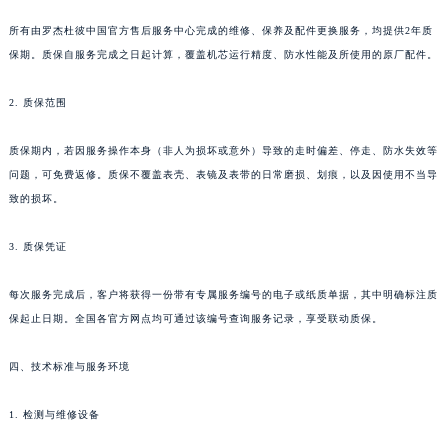
所有由罗杰杜彼中国官方售后服务中心完成的维修、保养及配件更换服务，均提供2年质
保期。质保自服务完成之日起计算，覆盖机芯运行精度、防水性能及所使用的原厂配件。
2. 质保范围
质保期内，若因服务操作本身（非人为损坏或意外）导致的走时偏差、停走、防水失效等
问题，可免费返修。质保不覆盖表壳、表镜及表带的日常磨损、划痕，以及因使用不当导
致的损坏。
3. 质保凭证
每次服务完成后，客户将获得一份带有专属服务编号的电子或纸质单据，其中明确标注质
保起止日期。全国各官方网点均可通过该编号查询服务记录，享受联动质保。
四、技术标准与服务环境
1. 检测与维修设备