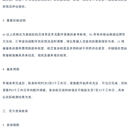
坏情况评估报价。
3. 重要价格说明
a) 以上价格仅为基础款机芯保养及常见配件更换的参考标准。b) 所有价格会根据品牌官
方活动、汇率波动或配件供应情况适时调整，请以客服人员提供的最新报价为准。c) 维
修服务的最终费用因损坏程度、机芯复杂程度及所用耗材不同而存在差异，详细报价需由
客服根据腕表具体信息、现状及服务项目核算。
4. 服务周期
常规保养完成后，取表时间约为3至5个工作日；更换配件如库存充足，可当日完成，否则
需要约3个工作日等待配件调拨。复杂机芯或特殊项目可能延长至7至15个工作日，具体
以实际检测结果为准。
三、官方质保政策
1. 质保期限