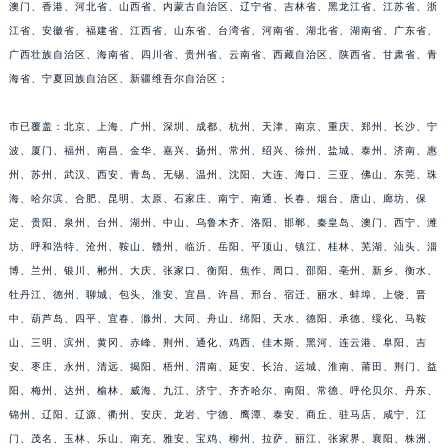
澳门、香港、河北省、山西省、内蒙古自治区、辽宁省、吉林省、黑龙江省、江苏省、浙
江省、安徽省、福建省、江西省、山东省、台湾省、河南省、湖北省、湖南省、广东省、
广西壮族自治区、海南省、四川省、贵州省、云南省、西藏自治区、陕西省、甘肃省、青
海省、宁夏回族自治区、新疆维吾尔自治区；
市已覆盖：北京、上海、广州、深圳、成都、杭州、天津、南京、重庆、郑州、长沙、宁
波、厦门、福州、南昌、金华、嘉兴、扬州、常州、绍兴、徐州、盐城、泰州、济南、惠
州、苏州、武汉、西安、青岛、无锡、温州、沈阳、大连、海口、三亚、佛山、东莞、珠
海、哈尔滨、合肥、昆明、太原、石家庄、南宁、南通、长春、烟台、唐山、廊坊、保
定、贵阳、泉州、台州、湖州、中山、乌鲁木齐、洛阳、邯郸、秦皇岛、澳门、西宁、潍
坊、呼和浩特、沧州、鞍山、赣州、临沂、岳阳、平顶山、镇江、桂林、芜湖、汕头、淄
博、兰州、银川、郴州、大庆、张家口、衡阳、焦作、周口、邵阳、亳州、新乡、衡水、
牡丹江、德州、聊城、包头、淮安、宜昌、许昌、邢台、宿迁、丽水、蚌埠、上饶、晋
中、葫芦岛、四平、宜春、滁州、大同、舟山、绵阳、天水、德阳、承德、绥化、马鞍
山、三明、滨州、黄冈、赤峰、荆州、通化、鸡西、佳木斯、黑河、连云港、阜阳、吉
安、枣庄、永州、清远、揭阳、梧州、渭南、延安、长治、运城、淮南、莆田、荆门、益
阳、梅州、达州、榆林、威海、九江、济宁、齐齐哈尔、南阳、常德、呼伦贝尔、丹东、
锦州、辽阳、辽源、衢州、安庆、龙岩、宁德、鹰潭、泰安、商丘、驻马店、咸宁、江
门、茂名、玉林、乐山、南充、雅安、宝鸡、柳州、拉萨、丽江、张家界、襄阳、株洲、