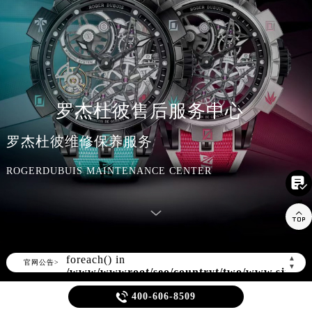
罗杰杜彼售后服务中心
罗杰杜彼维修保养服务
ROGERDUBUIS MAINTENANCE CENTER


Warning
: Invalid argument supplied for
foreach() in
/www/wwwroot/seo/countryt/two/www.sjmbw
content/themes/rogerdubuis/header.php
▲
官网公告>
▼
on line
166

400-606-8509
Warning
: extract() expects parameter 1 to be array, null