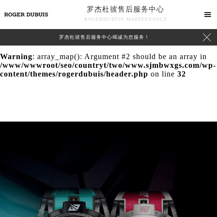
罗杰杜彼售后服务中心
Warning
: extract() expects parameter 1 to be array, null

ROGERDUBUIS MAINTENANCE
given in
/www/wwwroot/seo/countryt/two/www.sjmbwxgs.com/wp-

罗杰杜彼售后服务中心竭诚为您服务！
content/themes/rogerdubuis/header.php
on line
24
Warning
: array_map(): Argument #2 should be an array in
/www/wwwroot/seo/countryt/two/www.sjmbwxgs.com/wp-
content/themes/rogerdubuis/header.php
on line
32
中心介绍
联系我们