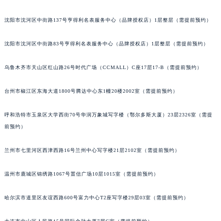
辽宁省铁岭市银州区南马路罗杰杜彼售后服务中心（需提前预约）
辽宁省营口市站前区市府路与渤海大街交叉口罗杰杜彼售后服务中心（需提前预约）
沈阳市沈河区中街路137号亨得利名表服务中心（品牌授权店）1层整层（需提前预约）
辽宁省沈阳市沈河区中街路137号亨得利名表维修授权店1楼罗杰杜彼售后服务中心（需提前预约）
辽宁省沈阳市沈河区中街路83号亨得利名表维修授权店1楼罗杰杜彼售后服务中心（需提前预约）
沈阳市沈河区中街路83号亨得利名表服务中心（品牌授权店）1层整层（需提前预约）
北京市朝阳区建国门外大街甲6号华熙国际中心D座11层1102室罗杰杜彼售后服务中心（北京总部）（需提前预约）
乌鲁木齐市天山区红山路26号时代广场（CCMALL）C座17层17-B（需提前预约）
北京市东城区东长安街1号王府井东方广场W3座6层602室罗杰杜彼售后服务中心（需提前预约）
河北省保定市竞秀区朝阳北大街北国先天下罗杰杜彼售后服务中心（需提前预约）
台州市椒江区东海大道1800号腾达中心东1幢20楼2002室（需提前预约）
内蒙古自治区阿拉善盟市左旗土尔扈特大街罗杰杜彼售后服务中心（需提前预约）
内蒙古自治区巴彦淖尔市临河区新华街罗杰杜彼售后服务中心（需提前预约）
呼和浩特市玉泉区大学西街70号华润万象城写字楼（鄂尔多斯大厦）23层2326室（需提
内蒙古自治区包头市青山区幸福路甲3号王府井百货名表维修罗杰杜彼售后服务中心（需提前预约）
前预约）
内蒙古自治区赤峰市红山区哈达街罗杰杜彼售后服务中心（需提前预约）
兰州市七里河区西津西路16号兰州中心写字楼21层2102室（需提前预约）
内蒙古自治区鄂尔多斯市东胜区伊金霍洛街罗杰杜彼售后服务中心（需提前预约）
内蒙古自治区呼伦贝尔市海拉尔区中央街罗杰杜彼售后服务中心（需提前预约）
温州市鹿城区锦绣路1067号置信广场10层1015室（需提前预约）
内蒙古自治区通辽市科尔沁区明仁大街罗杰杜彼售后服务中心（需提前预约）
内蒙古自治区乌海市海勃湾区人民南路罗杰杜彼售后服务中心（需提前预约）
哈尔滨市道里区友谊西路600号富力中心T2座写字楼29层03室（需提前预约）
内蒙古自治区乌兰察布市集宁区恩和大街罗杰杜彼售后服务中心（需提前预约）