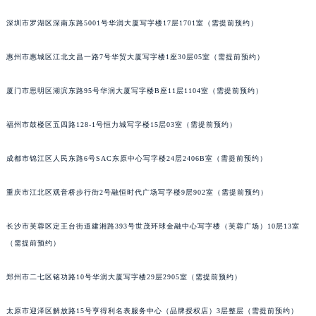
吉林省辽源市龙山区人民大街罗杰杜彼售后服务中心（需提前预约）
吉林省梅河口市新华街道梅河大街罗杰杜彼售后服务中心（需提前预约）
深圳市罗湖区深南东路5001号华润大厦写字楼17层1701室（需提前预约）
吉林省四平市铁东区紫气大路与南九经街交汇处罗杰杜彼售后服务中心（需提前预约）
惠州市惠城区江北文昌一路7号华贸大厦写字楼1座30层05室（需提前预约）
吉林省松原市宁江区五环大街罗杰杜彼售后服务中心（需提前预约）
吉林省通化市东昌区环通乡江南大街罗杰杜彼售后服务中心（需提前预约）
厦门市思明区湖滨东路95号华润大厦写字楼B座11层1104室（需提前预约）
吉林省延边市延吉市解放路罗杰杜彼售后服务中心（需提前预约）
辽宁省鞍山市铁东区站前街罗杰杜彼售后服务中心（需提前预约）
福州市鼓楼区五四路128-1号恒力城写字楼15层03室（需提前预约）
辽宁省本溪市平山区胜利路罗杰杜彼售后服务中心（需提前预约）
成都市锦江区人民东路6号SAC东原中心写字楼24层2406B室（需提前预约）
辽宁省朝阳市双塔区新华路罗杰杜彼售后服务中心（需提前预约）
辽宁省丹东市振兴区七经街罗杰杜彼售后服务中心（需提前预约）
重庆市江北区观音桥步行街2号融恒时代广场写字楼9层902室（需提前预约）
辽宁省抚顺市新抚区东一路罗杰杜彼售后服务中心（需提前预约）
辽宁省阜新市海州区解放大街罗杰杜彼售后服务中心（需提前预约）
长沙市芙蓉区定王台街道建湘路393号世茂环球金融中心写字楼（芙蓉广场）10层13室
辽宁省葫芦岛市连山区中央路罗杰杜彼售后服务中心（需提前预约）
（需提前预约）
辽宁省锦州市古塔区中央大街罗杰杜彼售后服务中心（需提前预约）
郑州市二七区铭功路10号华润大厦写字楼29层2905室（需提前预约）
辽宁省辽阳市白塔区新运大街罗杰杜彼售后服务中心（需提前预约）
辽宁省盘锦市兴隆台区石油大街罗杰杜彼售后服务中心（需提前预约）
太原市迎泽区解放路15号亨得利名表服务中心（品牌授权店）3层整层（需提前预约）