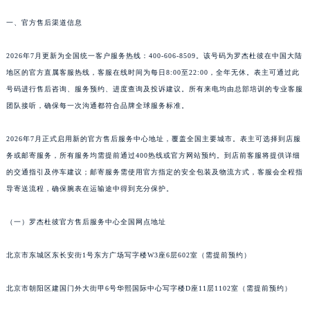
福州市鼓楼区五四路128-1号恒力城写字楼15层03室（需提前预约）
成都市锦江区人民东路6号SAC东原中心写字楼24层2406B室（需提前预约）
一、官方售后渠道信息
重庆市江北区观音桥步行街2号融恒时代广场写字楼9层902室（需提前预约）
2026年7月更新为全国统一客户服务热线：400-606-8509。该号码为罗杰杜彼在中国大陆
长沙市芙蓉区定王台街道建湘路393号世茂环球金融中心写字楼（芙蓉广场）10层13室（需提前预约）
地区的官方直属客服热线，客服在线时间为每日8:00至22:00，全年无休。表主可通过此
郑州市二七区铭功路10号华润大厦写字楼29层2905室（需提前预约）
号码进行售后咨询、服务预约、进度查询及投诉建议。所有来电均由总部培训的专业客服
太原市迎泽区解放路15号亨得利名表服务中心（品牌授权店）3层整层（需提前预约）
团队接听，确保每一次沟通都符合品牌全球服务标准。
沈阳市沈河区中街路137号亨得利名表服务中心（品牌授权店）1层整层（需提前预约）
沈阳市沈河区中街路83号亨得利名表服务中心（品牌授权店）1层整层（需提前预约）
2026年7月正式启用新的官方售后服务中心地址，覆盖全国主要城市。表主可选择到店服
务或邮寄服务，所有服务均需提前通过400热线或官方网站预约。到店前客服将提供详细
乌鲁木齐市天山区红山路26号时代广场（CCMALL）C座17层17-B（需提前预约）
的交通指引及停车建议；邮寄服务需使用官方指定的安全包装及物流方式，客服会全程指
温州市鹿城区锦绣路1067号置信广场10层1015室（需提前预约）
导寄送流程，确保腕表在运输途中得到充分保护。
哈尔滨市道里区友谊西路600号富力中心T2座写字楼29层03室（需提前预约）
大连市中山区人民路15号国际金融大厦7层G室（需提前预约）
（一）罗杰杜彼官方售后服务中心全国网点地址
佛山市禅城区季华五路57号万科金融中心C座12层1205室（需提前预约）
东莞市东城街道鸿福东路1号民盈国贸中心T1写字楼9层907室（需提前预约）
北京市东城区东长安街1号东方广场写字楼W3座6层602室（需提前预约）
无锡市梁溪区人民中路139号恒隆广场写字楼1座11层1104室（需提前预约）
北京市朝阳区建国门外大街甲6号华熙国际中心写字楼D座11层1102室（需提前预约）
南通市崇川区工农路57号圆融广场写字楼16层1603室（需提前预约）