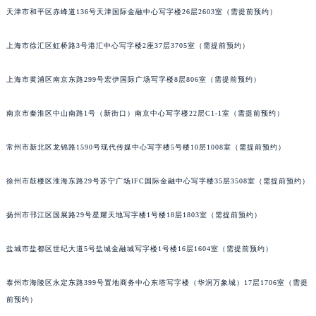
苏州市苏州工业园区星港街199号苏州中心办公楼C座22层08室（需提前预约）
天津市和平区赤峰道136号天津国际金融中心写字楼26层2603室（需提前预约）
武汉市江汉区解放大道686号世界贸易大厦38层09室（需提前预约）
南宁市青秀区金湖路59号地王大厦12楼1224室（需提前预约）
上海市徐汇区虹桥路3号港汇中心写字楼2座37层3705室（需提前预约）
合肥市蜀山区潜山路111号万象城华润大厦B座12楼03室（需提前预约）
上海市黄浦区南京东路299号宏伊国际广场写字楼8层806室（需提前预约）
泉州市丰泽区宝洲路729号浦西万达中心写字楼A座7楼709室（需提前预约）
青岛市南区山东路6号华润大厦B座22层04室（需提前预约）
南京市秦淮区中山南路1号（新街口）南京中心写字楼22层C1-1室（需提前预约）
烟台市芝罘区胜利路139号万达金融中心A座907室（需提前预约）
长春市朝阳区西安大路727号中银大厦A座(旺进大厦)18层09室（需提前预约）
常州市新北区龙锦路1590号现代传媒中心写字楼5号楼10层1008室（需提前预约）
贵阳市南明区都司高架桥路33号亨特国际金融中心14楼14D（需提前预约）
昆明市盘龙区北京路928号同德昆明广场写字楼10层06室（需提前预约）
徐州市鼓楼区淮海东路29号苏宁广场IFC国际金融中心写字楼35层3508室（需提前预约）
石家庄市长安区中山东路39号勒泰中心写字楼B座13层07室（需提前预约）
扬州市邗江区国展路29号星耀天地写字楼1号楼18层1803室（需提前预约）
西安市碑林区南关正街88号华侨城长安国际中心E座6楼10室（需提前预约）
海口市龙华区金贸东路5号海口华润大厦B座17层1707室（需提前预约）
盐城市盐都区世纪大道5号盐城金融城写字楼1号楼16层1604室（需提前预约）
唐山市路南区新华东道100号万达广场写字楼A座10层1002室（需提前预约）
台州市椒江区东海大道1800号腾达中心东1幢20楼2002室（需提前预约）
泰州市海陵区永定东路399号置地商务中心东塔写字楼（华润万象城）17层1706室（需提
内蒙古自治区呼和浩特市玉泉区大学西街70号华润万象城写字楼（鄂尔多斯大厦）23层2326室（需提前预约）
前预约）