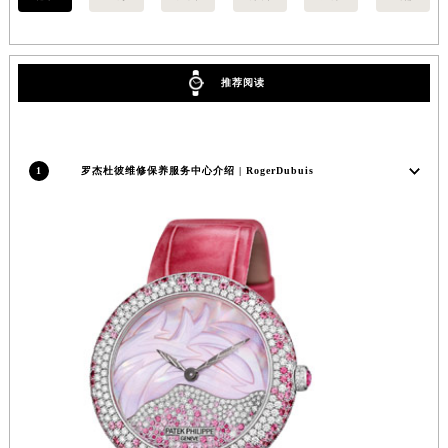
推荐阅读
1
罗杰杜彼维修保养服务中心介绍 | RogerDubuis