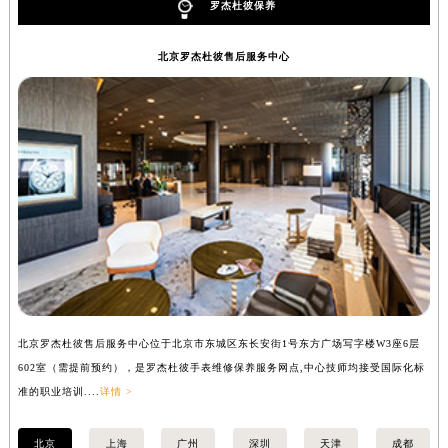
罗杰杜彼保养
北京罗杰杜彼售后服务中心
北京罗杰杜彼售后服务中心位于北京市东城区东长安街1号东方广场写字楼W3座6层
上
602室（需提前预约），是罗杰杜彼手表维修保养服务网点,中心技师均接受国际化标
室
准的职业培训....
详情 >
职业
北京
上海
广州
深圳
天津
成都