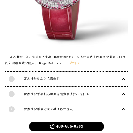
罗杰杜彼 官方售后服务中心 RogerDubuis 罗杰杜彼从来没有改变世界，而是
把它留给佩戴它的人。 RogerDubuis wi......
详情 >
2
罗杰杜彼机芯怎么看年份
3
罗杰杜彼手表机芯里面有划痕解决技巧是什么
4
罗杰杜彼手表进灰了处理办法盘点
5
宁波罗杰杜彼官方售后服务中心｜网点地址与电话权威信息公示（2026年6月最新）

400-606-8509