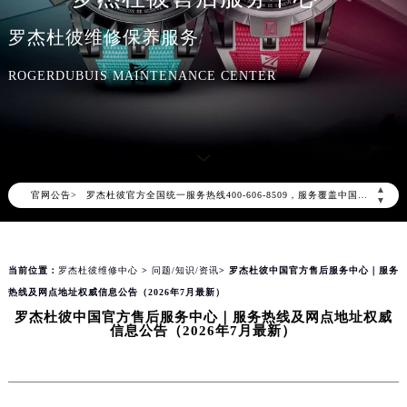
罗杰杜彼维修保养服务
ROGERDUBUIS MAINTENANCE CENTER
2026年8月罗杰杜彼中国区售后服务网络优化升级公告
2026年8月罗杰杜彼全国官方售后客户服务热线：400-606-8509
罗杰杜彼官方全国统一服务热线400-606-8509，服务覆盖中国大陆、香港、澳门、台湾全部区域（非大陆需加拨“+86”）
▲
官网公告>
▼
2026年8月罗杰杜彼售后服务中心最新网点地址：
北京市朝阳区建国门外大街甲6号华熙国际中心写字楼D座11层1102室（北京总部）（需提前预约）
北京市东城区东长安街1号东方广场写字楼W3座6层602室（需提前预约）
当前位置：
罗杰杜彼维修中心
>
问题/知识/资讯
> 罗杰杜彼中国官方售后服务中心｜服务
天津市和平区赤峰道136号天津国际金融中心写字楼26层2603室（需提前预约）
热线及网点地址权威信息公告（2026年7月最新）
上海市徐汇区虹桥路3号港汇中心写字楼2座37层3705室（需提前预约）
罗杰杜彼中国官方售后服务中心｜服务热线及网点地址权威
信息公告（2026年7月最新）
上海市黄浦区南京东路299号宏伊国际广场写字楼8层806室（需提前预约）
南京市秦淮区中山南路1号（新街口）南京中心写字楼22层C1-1室（需提前预约）
常州市新北区龙锦路1590号现代传媒中心写字楼5号楼10层1008室（需提前预约）