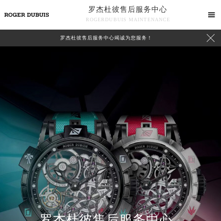
罗杰杜彼售后服务中心

ROGERDUBUIS MAINTENANCE

罗杰杜彼售后服务中心竭诚为您服务！
中心介绍
联系我们
罗杰杜彼售后服务中心