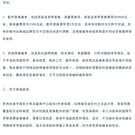
陕西省榆林市榆阳区长兴路罗杰杜彼售后服务中心（需提前预约）
浮动。
新疆维吾尔自治区阿克苏市东大街罗杰杜彼售后服务中心（需提前预约）
2、配件更换服务：包括原装皮表带更换、表蒙更换等。原装皮表带更换费用为9800元
新疆维吾尔自治区阿拉尔市胜利大道罗杰杜彼售后服务中心（需提前预约）
起，换表蒙费用为3380元起。配件更换通常需3天左右，若有库存配件当天即可完成。所
新疆维吾尔自治区阿拉山口市友好路罗杰杜彼售后服务中心（需提前预约）
有价格均会根据品牌官方不定期活动进行调整，且维修服务的损坏程度不同会导致最终报
新疆维吾尔自治区阿勒泰市解放路罗杰杜彼售后服务中心（需提前预约）
价差异。
新疆维吾尔自治区阿图什市光明路罗杰杜彼售后服务中心（需提前预约）
新疆维吾尔自治区白杨市军垦路罗杰杜彼售后服务中心（需提前预约）
3、其他维修服务：涉及机芯故障维修、防水测试、表盘翻新、计时功能校准等项目。由
新疆维吾尔自治区北屯市团结路罗杰杜彼售后服务中心（需提前预约）
于手表的等级型号、复杂程度、制作工艺、配件材质、损坏情况及服务项目等各项不同因
素，每款腕表不同情况的维修保养报价无法统一。详细的报价需要您向客服提供腕表的具
新疆维吾尔自治区博乐市博乐市北京路罗杰杜彼售后服务中心（需提前预约）
体信息、腕表现状及服务项目，方可为您提供准确的服务报价。
新疆维吾尔自治区昌吉市延安北路罗杰杜彼售后服务中心（需提前预约）
新疆维吾尔自治区阜康市博峰路罗杰杜彼售后服务中心（需提前预约）
三、官方质保政策
新疆维吾尔自治区哈密市伊州区建国北路罗杰杜彼售后服务中心（需提前预约）
新疆维吾尔自治区和田市和田市北京西路罗杰杜彼售后服务中心（需提前预约）
罗杰杜彼中国官方售后服务中心提供2年质保期，自维修完成交付之日起计算。质保范围
新疆维吾尔自治区胡杨河市胡杨河市胡杨路罗杰杜彼售后服务中心（需提前预约）
覆盖机芯走时精度、防水性能及更换配件的原厂质量。在质保期内，非人为损坏的故障可
享受免费返修服务。需要注意的是，质保不涵盖因意外撞击、进水、不当操作或未按建议
新疆维吾尔自治区霍尔果斯市亚欧北路罗杰杜彼售后服务中心（需提前预约）
周期保养导致的损坏。表主应保留好维修工单及发票，作为享受质保服务的凭证。
新疆维吾尔自治区喀什市解放北路罗杰杜彼售后服务中心（需提前预约）