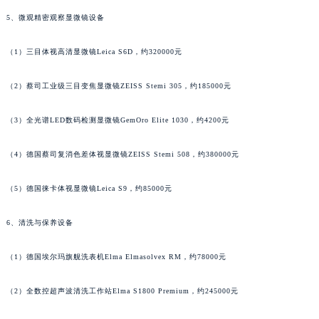
广东省梅州市梅江区金燕大道罗杰杜彼售后服务中心（需提前预约）
5、微观精密观察显微镜设备
广东省清远市清城区湖西路罗杰杜彼售后服务中心（需提前预约）
广东省汕头市龙湖区长平路罗杰杜彼售后服务中心（需提前预约）
（1）三目体视高清显微镜Leica S6D，约320000元
广东省汕尾市城区香洲街道园林社区翠园街罗杰杜彼售后服务中心（需提前预约）
广东省韶关市武江区芙蓉新区与老城中心交汇处罗杰杜彼售后服务中心（需提前预约）
（2）蔡司工业级三目变焦显微镜ZEISS Stemi 305，约185000元
广东省深圳市罗湖区深南东路5001号华润大厦17层1701室罗杰杜彼售后服务中心（需提前预约）
（3）全光谱LED数码检测显微镜GemOro Elite 1030，约4200元
广东省阳江市江城区东风一路罗杰杜彼售后服务中心（需提前预约）
广东省云浮市云城区金山路罗杰杜彼售后服务中心（需提前预约）
（4）德国蔡司复消色差体视显微镜ZEISS Stemi 508，约380000元
广东省湛江市赤坎区观海北路罗杰杜彼售后服务中心（需提前预约）
广东省肇庆市端州区信安大道与砚都大道交汇处罗杰杜彼售后服务中心（需提前预约）
（5）德国徕卡体视显微镜Leica S9，约85000元
广西壮族自治区百色市右江区中山二路罗杰杜彼售后服务中心（需提前预约）
广西壮族自治区北海市海城区北京路罗杰杜彼售后服务中心（需提前预约）
6、清洗与保养设备
广西壮族自治区崇左市江州区石景林街道友谊大道与丽川路交汇处罗杰杜彼售后服务中心（需提前预约）
（1）德国埃尔玛旗舰洗表机Elma Elmasolvex RM，约78000元
广西壮族自治区防城港市港口区金花茶大道罗杰杜彼售后服务中心（需提前预约）
广西壮族自治区贵港市港北区港城街道布山大道与仙衣路交叉口罗杰杜彼售后服务中心（需提前预约）
（2）全数控超声波清洗工作站Elma S1800 Premium，约245000元
广西壮族自治区桂林市秀峰区红岭路罗杰杜彼售后服务中心（需提前预约）