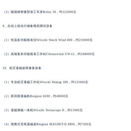
香港特别行政区金钟区中西区金钟道罗杰杜彼售后服务中心（需提前预约）
香港特别行政区九龙区油尖旺区弥敦道罗杰杜彼售后服务中心（需提前预约）
（3）德国精密微型加工车床Boley 50，约122000元
香港特别行政区铜锣湾区湾仔区轩尼诗道罗杰杜彼售后服务中心（需提前预约）
河南省安阳市文峰区解放大道罗杰杜彼售后服务中心（需提前预约）
9、自动上链动力储备模拟测试设备
河南省鹤壁市淇滨区九州路罗杰杜彼售后服务中心（需提前预约）
（1）恒温多功能摇表仪Witschi Watch Wind 800，约216000元
河南省济源市沁园街道济水大道罗杰杜彼售后服务中心（需提前预约）
河南省焦作市解放区解放路罗杰杜彼售后服务中心（需提前预约）
（2）高端复杂功能摇表工作站Chronowind CW-12，约168000元
河南省开封市鼓楼区中山路罗杰杜彼售后服务中心（需提前预约）
河南省洛阳市西工区中州中路与解放路交叉口罗杰杜彼售后服务中心（需提前预约）
10、机芯退磁故障修复设备
河南省漯河市源汇区交通路罗杰杜彼售后服务中心（需提前预约）
（1）专业机芯退磁工作站Witschi Demag 300，约132000元
河南省南阳市宛城区范蠡东路与南都路交叉口罗杰杜彼售后服务中心（需提前预约）
河南省平顶山市卫东区建设路罗杰杜彼售后服务中心（需提前预约）
（2）双回路退磁机Bergeon 6500，约48000元
河南省濮阳市大华龙区开州路绿城路交叉口罗杰杜彼售后服务中心（需提前预约）
河南省三门峡市湖滨区和平路罗杰杜彼售后服务中心（需提前预约）
（3）退磁测磁一体机Witschi Teslascope II，约11000元
河南省商丘市梁园区神火大道罗杰杜彼售后服务中心（需提前预约）
河南省新乡市红旗区人民路罗杰杜彼售后服务中心（需提前预约）
（4）便携式充电退磁器Bergeon MAGNET-O 8804，约7200元