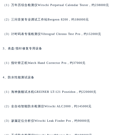
（1）万年历综合检测仪Witschi Perpetual Calendar Tester，约238000元
澳门特别行政区花地玛堂区关闸广场罗杰杜彼售后服务中心（需提前预约）
澳门特别行政区花王堂区大三巴商圈罗杰杜彼售后服务中心（需提前预约）
（2）三问音簧专业调试工作站Bergeon 8200，约186000元
澳门特别行政区嘉模堂区官也街罗杰杜彼售后服务中心（需提前预约）
澳门省路氹城市金光大道罗杰杜彼售后服务中心（需提前预约）
（3）计时码表专项检测仪Vibrograf Chrono Test Pro，约152000元
澳门特别行政区望德堂区塔石广场罗杰杜彼售后服务中心（需提前预约）
福建省福州市鼓楼区五四路128-1号恒力城写字楼15层03室罗杰杜彼售后服务中心（需提前预约）
3、表盘/指针修复专用设备
福建省厦门市思明区湖滨东路95号万象城华润大厦B座11层1104室罗杰杜彼售后服务中心（需提前预约）
（1）指针矫正机Watch Hand Corrector Pro，约37000元
广东省潮州市潮安区新风路与潮汕路交汇处罗杰杜彼售后服务中心（需提前预约）
广东省广州市天河区天河路230号万菱汇国际中心A塔7层704室罗杰杜彼售后服务中心（需提前预约）
4、防水性能测试设备
广东省广州市越秀区环市东路371-375号世界贸易中心大厦南塔15层1507室罗杰杜彼售后服务中心（需提前预约）
广东省河源市源城区越王大道罗杰杜彼售后服务中心（需提前预约）
（1）海神旗舰试水机GREINER LT-121 Poseidon，约220000元
广东省惠州市惠城区江北文昌一路7号华贸大厦1座30层3005室罗杰杜彼售后服务中心（需提前预约）
（2）全自动智能防水检测仪Witschi ALC2000，约145000元
广东省江门市蓬江区广场西路罗杰杜彼售后服务中心（需提前预约）
广东省揭阳市榕城进贤门步行街罗杰杜彼售后服务中心（需提前预约）
（3）渗漏定位分析仪Witschi Leak Finder Pro，约90000元
广东省茂名市电白区水东街道迎宾大道罗杰杜彼售后服务中心（需提前预约）
广东省梅州市梅江区金燕大道罗杰杜彼售后服务中心（需提前预约）