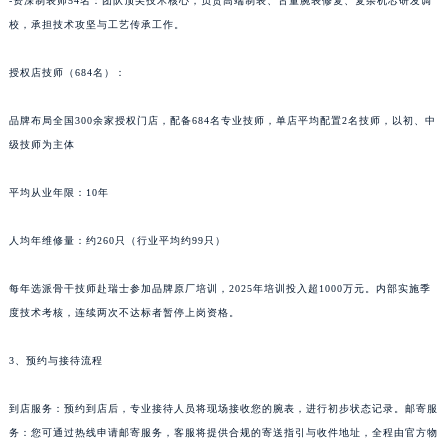
-资深制表师54名：团队顶尖技术核心，负责高端制表、古董腕表修复、复杂机芯研发调
青海省海北藏族自治州海晏县将军路罗杰杜彼售后服务中心（需提前预约）
校，承担技术攻坚与工艺传承工作。
青海省海东市乐都区滨河路罗杰杜彼售后服务中心（需提前预约）
授权店技师（684名）：
青海省海南藏族自治州共和县青海湖大街罗杰杜彼售后服务中心（需提前预约）
青海省海西蒙古族藏族自治州德令哈市柴达木路罗杰杜彼售后服务中心（需提前预约）
品牌布局全国300余家授权门店，配备684名专业技师，单店平均配置2名技师，以初、中
青海省黄南藏族自治州同仁市德合隆路罗杰杜彼售后服务中心（需提前预约）
级技师为主体
青海省西宁市城西区海湖新区西关大道罗杰杜彼售后服务中心（需提前预约）
青海省玉树藏族自治州结古镇胜利路罗杰杜彼售后服务中心（需提前预约）
平均从业年限：10年
陕西省安康市汉滨区金州路罗杰杜彼售后服务中心（需提前预约）
人均年维修量：约260只（行业平均约99只）
陕西省宝鸡市渭滨区经二路罗杰杜彼售后服务中心（需提前预约）
陕西省汉中市汉台区北大街罗杰杜彼售后服务中心（需提前预约）
每年选派骨干技师赴瑞士参加品牌原厂培训，2025年培训投入超1000万元。内部实施季
陕西省商洛市商州区州城街罗杰杜彼售后服务中心（需提前预约）
度技术考核，连续两次不达标者暂停上岗资格。
陕西省铜川市王益区红旗街罗杰杜彼售后服务中心（需提前预约）
陕西省渭南市临渭区东风大街罗杰杜彼售后服务中心（需提前预约）
3、预约与接待流程
陕西省咸阳市秦都区沣西新城统一西路与白马河路交汇处罗杰杜彼售后服务中心（需提前预约）
到店服务：预约到店后，专业接待人员将现场接收您的腕表，进行初步状态记录。邮寄服
陕西省延安市宝塔区中心街罗杰杜彼售后服务中心（需提前预约）
务：您可通过热线申请邮寄服务，客服将提供合规的寄送指引与收件地址，全程由官方物
陕西省榆林市榆阳区长兴路罗杰杜彼售后服务中心（需提前预约）