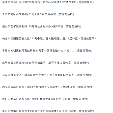
泉州市丰泽区宝洲路729号浦西万达中心写字楼A座7楼709室（需提前预约）
安徽省池州市贵池区长江路罗杰杜彼售后服务中心（需提前预约）
安徽省滁州市琅琊区南谯北路罗杰杜彼售后服务中心（需提前预约）
青岛市南区山东路6号华润大厦B座22层04室（需提前预约）
安徽省阜阳市颍州区颍州北路罗杰杜彼售后服务中心（需提前预约）
安徽省淮北市相山区淮海路罗杰杜彼售后服务中心（需提前预约）
烟台市芝罘区胜利路139号万达金融中心A座907室（需提前预约）
安徽省淮南市田家庵区国庆中路罗杰杜彼售后服务中心（需提前预约）
长春市朝阳区西安大路727号中银大厦A座(旺进大厦)18层09室（需提前预约）
安徽省黄山市屯溪区黄山西路罗杰杜彼售后服务中心（需提前预约）
安徽省六安市金安区解放中路罗杰杜彼售后服务中心（需提前预约）
贵阳市南明区都司高架桥路33号亨特国际金融中心14楼14D（需提前预约）
安徽省马鞍山市雨山区湖南西路罗杰杜彼售后服务中心（需提前预约）
安徽省宿州市埇桥区人民中路罗杰杜彼售后服务中心（需提前预约）
昆明市盘龙区北京路928号同德昆明广场写字楼10层06室（需提前预约）
安徽省铜陵市铜官区石城大道罗杰杜彼售后服务中心（需提前预约）
石家庄市长安区中山东路39号勒泰中心写字楼B座13层07室（需提前预约）
安徽省芜湖市镜湖区中山路步行街罗杰杜彼售后服务中心（需提前预约）
安徽省宣城市宣州区叠嶂西路罗杰杜彼售后服务中心（需提前预约）
西安市碑林区南关正街88号华侨城长安国际中心E座6楼10室（需提前预约）
福建省龙岩市新罗区九一南路罗杰杜彼售后服务中心（需提前预约）
福建省南平市建阳区人民西路罗杰杜彼售后服务中心（需提前预约）
海口市龙华区金贸东路5号海口华润大厦B座17层1707室（需提前预约）
福建省宁德市蕉城区天湖东路罗杰杜彼售后服务中心（需提前预约）
福建省莆田市城厢区霞林街道荔华东大道罗杰杜彼售后服务中心（需提前预约）
唐山市路南区新华东道100号万达广场写字楼A座10层1002室（需提前预约）