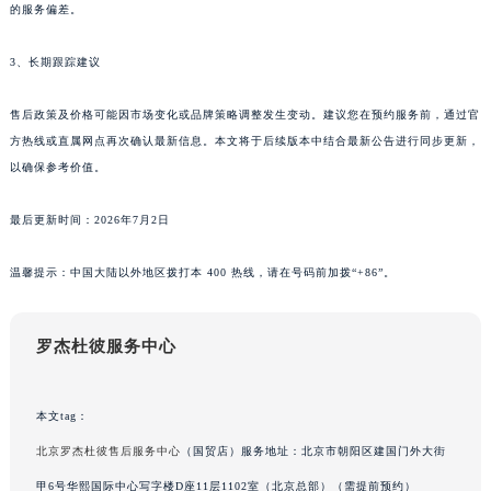
的服务偏差。
3、长期跟踪建议
售后政策及价格可能因市场变化或品牌策略调整发生变动。建议您在预约服务前，通过官
方热线或直属网点再次确认最新信息。本文将于后续版本中结合最新公告进行同步更新，
以确保参考价值。
最后更新时间：2026年7月2日
温馨提示：中国大陆以外地区拨打本 400 热线，请在号码前加拨“+86”。
罗杰杜彼服务中心
本文tag：
北京罗杰杜彼售后服务中心
（国贸店）服务地址：北京市朝阳区建国门外大街
甲6号华熙国际中心写字楼D座11层1102室（北京总部）（需提前预约）