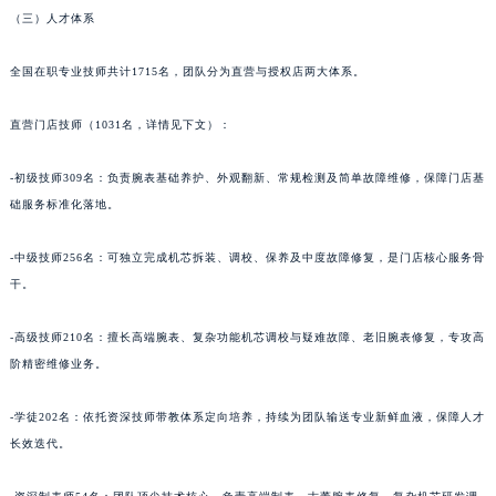
（三）人才体系
甘肃省嘉峪关市雄关区新华中路罗杰杜彼售后服务中心（需提前预约）
甘肃省金昌市金川区北京路罗杰杜彼售后服务中心（需提前预约）
全国在职专业技师共计1715名，团队分为直营与授权店两大体系。
甘肃省酒泉市肃州区西大街罗杰杜彼售后服务中心（需提前预约）
甘肃省临夏市城南街道团结路罗杰杜彼售后服务中心（需提前预约）
直营门店技师（1031名，详情见下文）：
甘肃省陇南市武都区人民路罗杰杜彼售后服务中心（需提前预约）
甘肃省平凉市崆峒区西大街罗杰杜彼售后服务中心（需提前预约）
-初级技师309名：负责腕表基础养护、外观翻新、常规检测及简单故障维修，保障门店基
础服务标准化落地。
甘肃省庆阳市西峰区南大街罗杰杜彼售后服务中心（需提前预约）
甘肃省天水市秦州区民主路罗杰杜彼售后服务中心（需提前预约）
-中级技师256名：可独立完成机芯拆装、调校、保养及中度故障修复，是门店核心服务骨
甘肃省武威市凉州区迎宾路罗杰杜彼售后服务中心（需提前预约）
干。
甘肃省张掖市甘州区民乐北路罗杰杜彼售后服务中心（需提前预约）
宁夏回族自治区固原市原州区文化街罗杰杜彼售后服务中心（需提前预约）
-高级技师210名：擅长高端腕表、复杂功能机芯调校与疑难故障、老旧腕表修复，专攻高
宁夏回族自治区石嘴山市大武口区贺兰山路罗杰杜彼售后服务中心（需提前预约）
阶精密维修业务。
宁夏回族自治区吴忠市利通区开元大道罗杰杜彼售后服务中心（需提前预约）
-学徒202名：依托资深技师带教体系定向培养，持续为团队输送专业新鲜血液，保障人才
宁夏回族自治区银川市兴庆区新华东路97号新百中心C馆一层C1-18号商铺罗杰杜彼售后服务中心（需提前预约）
长效迭代。
宁夏回族自治区中卫市沙坡头区鼓楼东街罗杰杜彼售后服务中心（需提前预约）
青海省果洛藏族自治州玛沁县团结路罗杰杜彼售后服务中心（需提前预约）