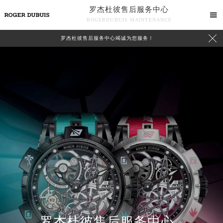
罗杰杜彼售后服务中心

ROGERDUBUIS MAINTENANCE

罗杰杜彼售后服务中心竭诚为您服务！
中心介绍
联系我们
罗杰杜彼售后服务中心