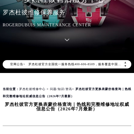
罗杰杜彼维修保养服务
ROGERDUBUIS MAINTENANCE CENTER
2026年8月罗杰杜彼中国区售后服务网络优化升级公告
2026年8月罗杰杜彼全国官方售后客户服务热线：400-606-8509
罗杰杜彼官方全国统一服务热线400-606-8509，服务覆盖中国大陆、香港、澳门、台湾全部区域（非大陆需加拨“+86”）
▲
官网公告>
2026年8月罗杰杜彼售后服务中心最新网点地址：
▼
北京市朝阳区建国门外大街甲6号华熙国际中心写字楼D座11层1102室（北京总部）（需提前预约）
北京市东城区东长安街1号东方广场写字楼W3座6层602室（需提前预约）
当前位置：
罗杰杜彼维修中心
>
问题/知识/资讯
> 罗杰杜彼官方更换表蒙价格查询｜热线
天津市和平区赤峰道136号天津国际金融中心写字楼26层2603室（需提前预约）
和完整维修地址权威信息公告（2026年7月最新）
上海市徐汇区虹桥路3号港汇中心写字楼2座37层3705室（需提前预约）
罗杰杜彼官方更换表蒙价格查询｜热线和完整维修地址权威
上海市黄浦区南京东路299号宏伊国际广场写字楼8层806室（需提前预约）
信息公告（2026年7月最新）
南京市秦淮区中山南路1号（新街口）南京中心写字楼22层C1-1室（需提前预约）
常州市新北区龙锦路1590号现代传媒中心写字楼5号楼10层1008室（需提前预约）
徐州市鼓楼区淮海东路29号苏宁广场IFC国际金融中心写字楼35层3508室（需提前预约）