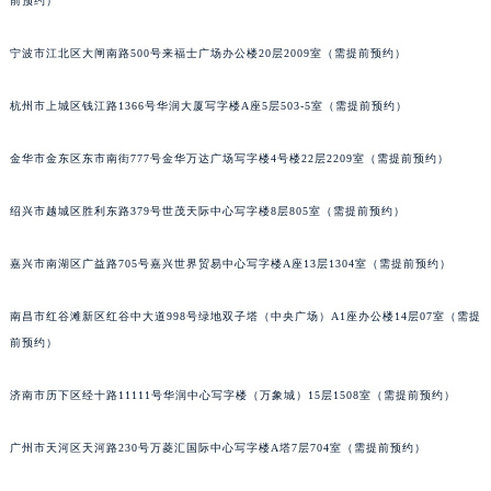
前预约）
重庆市解放碑渝中区民权路28号英利国际金融中心写字楼20层01室（需提前预约）
黑龙江省大庆市萨尔图区会战大街罗杰杜彼售后服务中心（需提前预约）
宁波市江北区大闸南路500号来福士广场办公楼20层2009室（需提前预约）
黑龙江省鹤岗市向阳区红军路罗杰杜彼售后服务中心（需提前预约）
杭州市上城区钱江路1366号华润大厦写字楼A座5层503-5室（需提前预约）
黑龙江省黑河市爱辉区中央街罗杰杜彼售后服务中心（需提前预约）
黑龙江省鸡西市鸡冠区红军路罗杰杜彼售后服务中心（需提前预约）
金华市金东区东市南街777号金华万达广场写字楼4号楼22层2209室（需提前预约）
黑龙江省佳木斯市向阳区长安路罗杰杜彼售后服务中心（需提前预约）
黑龙江省牡丹江市东安区太平路罗杰杜彼售后服务中心（需提前预约）
绍兴市越城区胜利东路379号世茂天际中心写字楼8层805室（需提前预约）
黑龙江省七台河市桃山区大同街罗杰杜彼售后服务中心（需提前预约）
嘉兴市南湖区广益路705号嘉兴世界贸易中心写字楼A座13层1304室（需提前预约）
黑龙江省齐齐哈尔市龙沙区龙华路罗杰杜彼售后服务中心（需提前预约）
黑龙江省双鸭山市尖山区新兴大街罗杰杜彼售后服务中心（需提前预约）
南昌市红谷滩新区红谷中大道998号绿地双子塔（中央广场）A1座办公楼14层07室（需提
黑龙江省绥化市北林区新华街与康庄路交叉口罗杰杜彼售后服务中心（需提前预约）
前预约）
黑龙江省伊春市伊美区通河路罗杰杜彼售后服务中心（需提前预约）
吉林省白城市洮北区明仁南街罗杰杜彼售后服务中心（需提前预约）
济南市历下区经十路11111号华润中心写字楼（万象城）15层1508室（需提前预约）
吉林省白山市浑江区浑江大街罗杰杜彼售后服务中心（需提前预约）
广州市天河区天河路230号万菱汇国际中心写字楼A塔7层704室（需提前预约）
吉林省吉林市船营区河南街罗杰杜彼售后服务中心（需提前预约）
吉林省辽源市龙山区人民大街罗杰杜彼售后服务中心（需提前预约）