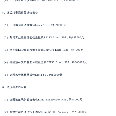
（4）干式防水检测仪Witschi ProofMaster Pro，约198000元
广东省清远市清城区湖西路罗杰杜彼售后服务中心（需提前预约）
广东省汕头市龙湖区长平路罗杰杜彼售后服务中心（需提前预约）
5、微观精密观察显微镜设备
广东省汕尾市城区香洲街道园林社区翠园街罗杰杜彼售后服务中心（需提前预约）
（1）三目体视高清显微镜Leica S6D，约320000元
广东省韶关市武江区芙蓉新区与老城中心交汇处罗杰杜彼售后服务中心（需提前预约）
广东省深圳市罗湖区深南东路5001号华润大厦17层1701室罗杰杜彼售后服务中心（需提前预约）
（2）蔡司工业级三目变焦显微镜ZEISS Stemi 305，约185000元
广东省阳江市江城区东风一路罗杰杜彼售后服务中心（需提前预约）
广东省云浮市云城区金山路罗杰杜彼售后服务中心（需提前预约）
（3）全光谱LED数码检测显微镜GemOro Elite 1030，约4200元
广东省湛江市赤坎区观海北路罗杰杜彼售后服务中心（需提前预约）
（4）德国蔡司复消色差体视显微镜ZEISS Stemi 508，约380000元
广东省肇庆市端州区信安大道与砚都大道交汇处罗杰杜彼售后服务中心（需提前预约）
广西壮族自治区百色市右江区中山二路罗杰杜彼售后服务中心（需提前预约）
（5）德国徕卡体视显微镜Leica S9，约85000元
广西壮族自治区北海市海城区北京路罗杰杜彼售后服务中心（需提前预约）
广西壮族自治区崇左市江州区石景林街道友谊大道与丽川路交汇处罗杰杜彼售后服务中心（需提前预约）
6、清洗与保养设备
广西壮族自治区防城港市港口区金花茶大道罗杰杜彼售后服务中心（需提前预约）
广西壮族自治区贵港市港北区港城街道布山大道与仙衣路交叉口罗杰杜彼售后服务中心（需提前预约）
（1）德国埃尔玛旗舰洗表机Elma Elmasolvex RM，约78000元
广西壮族自治区桂林市秀峰区红岭路罗杰杜彼售后服务中心（需提前预约）
（2）全数控超声波清洗工作站Elma S1800 Premium，约245000元
广西壮族自治区河池市金城江区金城江街道朝阳路罗杰杜彼售后服务中心（需提前预约）