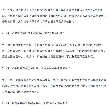
海南省海口市龙华区金贸东路5号海口华润大厦B座17层1707室罗杰杜彼售后服务中心（需提前预约）
答：享受。所有通过罗杰杜彼官方售后服务中心完成的表蒙更换服务，均享有2年质保
河北省唐山市路南区新华东道100号万达广场写字楼A座10层1002室罗杰杜彼售后服务中心（需提前预约）
期。质保范围涵盖表蒙本身的质量问题（如自发性裂纹、镀膜脱落）以及安装工艺导致的
台州市椒江区东海大道1800号腾达中心东1幢20楼2002室罗杰杜彼售后服务中心（需提前预约）
密封性问题。人为撞击或不当清洁导致的损坏不在质保范围内。
呼和浩特市玉泉区大学西街70号华润万象城写字楼（鄂尔多斯大厦）23层2326室罗杰杜彼售后服务中心（需提前预约）
兰州市七里河区西津西路16号兰州中心写字楼21层2102室罗杰杜彼售后服务中心（需提前预约）
4、问：如何查询离我最近的罗杰杜彼官方售后地址？
重庆市解放碑渝中区民权路28号英利国际金融中心写字楼20层01室罗杰杜彼售后服务中心（需提前预约）
答：您可直接拨打全国统一客户服务热线400-606-8509，客服人员会根据您所在的省
节假日正常营业！
市，提供最近的罗杰杜彼官方直属售后服务中心地址。2026年7月已更新全部网点布局，
覆盖全国主要一、二线城市。所有服务均需提前预约，不支持无预约直接到店。
5、问：如果腕表表蒙损坏严重，是否必须更换原装表蒙？
答：是的。为确保腕表的防水性能与外观一致性，罗杰杜彼官方售后仅使用品牌原装表蒙
配件进行更换。原装表蒙在材质、弧度、厚度及硬度上均经过严密匹配，非原装配件可能
导致表壳密封失效或光学失真。
6、问：腕表保养除了基础保养外，还有哪些可选服务？