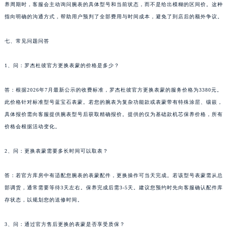
养周期时，客服会主动询问腕表的具体型号和当前状态，而不是给出模糊的区间价。这种
广东省佛山市禅城区季华五路57号万科金融中心C座12层1205室罗杰杜彼售后服务中心（需提前预约）
指向明确的沟通方式，帮助用户预判了全部费用与时间成本，避免了到店后的额外争议。
广东省东莞市东城街道鸿福东路1号民盈国贸中心T1写字楼9层907室罗杰杜彼售后服务中心（需提前预约）
江苏省无锡市梁溪区人民中路139号恒隆广场写字楼1座11层1104室罗杰杜彼售后服务中心（需提前预约）
七、常见问题问答
江苏省南通市崇川区工农路57号圆融广场写字楼16层1603室罗杰杜彼售后服务中心（需提前预约）
1、问：罗杰杜彼官方更换表蒙的价格是多少？
江苏省苏州市苏州工业园区 星港街199号苏州中心办公楼C座22层08室罗杰杜彼售后服务中心（需提前预约）
湖北省武汉市江汉区解放大道686号世界贸易大厦38层09室罗杰杜彼售后服务中心（需提前预约）
答：根据2026年7月最新公示的收费标准，罗杰杜彼官方更换表蒙的服务价格为3380元。
广西省南宁市青秀区金湖路59号地王大厦12楼1224室罗杰杜彼售后服务中心（需提前预约）
此价格针对标准型号蓝宝石表蒙。若您的腕表为复杂功能款或表蒙带有特殊涂层、镶嵌，
安徽省合肥市蜀山区潜山路111号万象城华润大厦B座12楼03室罗杰杜彼售后服务中心（需提前预约）
具体报价需向客服提供腕表型号后获取精确报价。提供的仅为基础款机芯保养价格，所有
福建省泉州市丰泽区宝洲路729号浦西万达中心写字楼A座7楼709室罗杰杜彼售后服务中心（需提前预约）
价格会根据活动变化。
山东省青岛市南区山东路6号华润大厦B座22层04室罗杰杜彼售后服务中心（需提前预约）
2、问：更换表蒙需要多长时间可以取表？
山东省烟台市芝罘区胜利路139号万达金融中心A座907室罗杰杜彼售后服务中心（需提前预约）
吉林省长春市朝阳区西安大路727号中银大厦A座(旺进大厦)18层09室罗杰杜彼售后服务中心（需提前预约）
答：若官方库房中有适配您腕表的表蒙配件，更换操作可当天完成。若该型号表蒙需从总
贵州省贵阳市南明区都司高架桥路33号亨特国际金融中心14楼14D罗杰杜彼售后服务中心（需提前预约）
部调货，通常需要等待3天左右。保养完成后需3-5天。建议您预约时先向客服确认配件库
云南省昆明市盘龙区北京路928号同德昆明广场写字楼10层06室罗杰杜彼售后服务中心（需提前预约）
存状态，以规划您的送修时间。
河北省石家庄市长安区中山东路39号勒泰中心写字楼B座13层07室罗杰杜彼售后服务中心（需提前预约）
陕西省西安市碑林区南关正街88号华侨城长安国际中心E座6楼10室罗杰杜彼售后服务中心（需提前预约）
3、问：通过官方售后更换的表蒙是否享受质保？