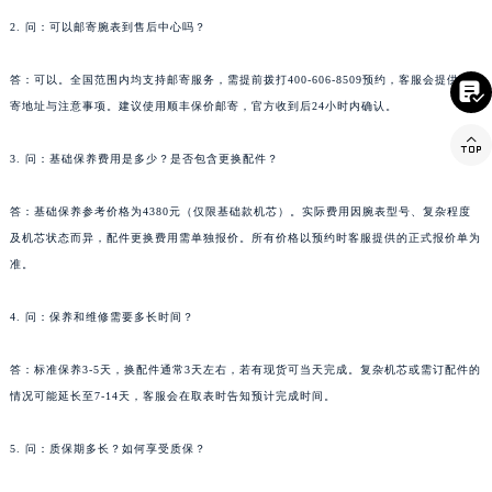
云南省西双版纳傣族自治州景洪市宣慰大道罗杰杜彼售后服务中心（需提前预约）
2. 问：可以邮寄腕表到售后中心吗？
云南省玉溪市红塔区南北大街罗杰杜彼售后服务中心（需提前预约）
云南省昭通市昭阳区青年路罗杰杜彼售后服务中心（需提前预约）
答：可以。全国范围内均支持邮寄服务，需提前拨打400-606-8509预约，客服会提供邮

台湾省台北市万华区中华路罗杰杜彼售后服务中心（需提前预约）
寄地址与注意事项。建议使用顺丰保价邮寄，官方收到后24小时内确认。
台湾省新北市板桥区文化路罗杰杜彼售后服务中心（需提前预约）

3. 问：基础保养费用是多少？是否包含更换配件？
台湾省桃园市中坜区中丰路罗杰杜彼售后服务中心（需提前预约）
台湾省台中市西屯区文华路罗杰杜彼售后服务中心（需提前预约）
答：基础保养参考价格为4380元（仅限基础款机芯）。实际费用因腕表型号、复杂程度
台湾省台南市中西区国华街罗杰杜彼售后服务中心（需提前预约）
及机芯状态而异，配件更换费用需单独报价。所有价格以预约时客服提供的正式报价单为
台湾省高雄市新兴区五福路罗杰杜彼售后服务中心（需提前预约）
准。
台湾省基隆市仁爱区仁三路罗杰杜彼售后服务中心（需提前预约）
台湾省新竹市东区中正路罗杰杜彼售后服务中心（需提前预约）
4. 问：保养和维修需要多长时间？
台湾省嘉义市东区文化路罗杰杜彼售后服务中心（需提前预约）
答：标准保养3-5天，换配件通常3天左右，若有现货可当天完成。复杂机芯或需订配件的
重庆市江北区观音桥步行街2号融恒时代广场9层902室罗杰杜彼售后服务中心（需提前预约）
情况可能延长至7-14天，客服会在取表时告知预计完成时间。
新疆维吾尔自治区乌鲁木齐市天山区红山路26号时代广场（CCMALL）C座17层17-B罗杰杜彼售后服务中心（需提前预约）
浙江省温州市鹿城区锦绣路1067号置信广场10层1015室罗杰杜彼售后服务中心（需提前预约）
5. 问：质保期多长？如何享受质保？
黑龙江省哈尔滨市道里区友谊西路600号富力中心T2座写字楼29层03室室罗杰杜彼售后服务中心（需提前预约）