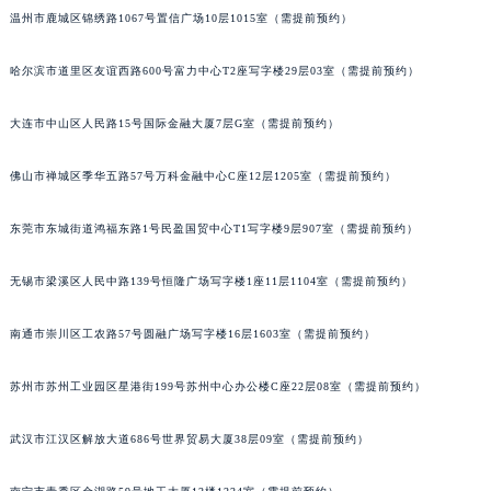
辽宁省铁岭市银州区南马路罗杰杜彼售后服务中心（需提前预约）
温州市鹿城区锦绣路1067号置信广场10层1015室（需提前预约）
辽宁省营口市站前区市府路与渤海大街交叉口罗杰杜彼售后服务中心（需提前预约）
辽宁省沈阳市沈河区中街路137号亨得利名表维修授权店1楼罗杰杜彼售后服务中心（需提前预约）
哈尔滨市道里区友谊西路600号富力中心T2座写字楼29层03室（需提前预约）
辽宁省沈阳市沈河区中街路83号亨得利名表维修授权店1楼罗杰杜彼售后服务中心（需提前预约）
大连市中山区人民路15号国际金融大厦7层G室（需提前预约）
北京市朝阳区建国门外大街甲6号华熙国际中心D座11层1102室罗杰杜彼售后服务中心（北京总部）（需提前预约）
北京市东城区东长安街1号王府井东方广场W3座6层602室罗杰杜彼售后服务中心（需提前预约）
佛山市禅城区季华五路57号万科金融中心C座12层1205室（需提前预约）
河北省保定市竞秀区朝阳北大街北国先天下罗杰杜彼售后服务中心（需提前预约）
内蒙古自治区阿拉善盟市左旗土尔扈特大街罗杰杜彼售后服务中心（需提前预约）
东莞市东城街道鸿福东路1号民盈国贸中心T1写字楼9层907室（需提前预约）
内蒙古自治区巴彦淖尔市临河区新华街罗杰杜彼售后服务中心（需提前预约）
无锡市梁溪区人民中路139号恒隆广场写字楼1座11层1104室（需提前预约）
内蒙古自治区包头市青山区幸福路甲3号王府井百货名表维修罗杰杜彼售后服务中心（需提前预约）
内蒙古自治区赤峰市红山区哈达街罗杰杜彼售后服务中心（需提前预约）
南通市崇川区工农路57号圆融广场写字楼16层1603室（需提前预约）
内蒙古自治区鄂尔多斯市东胜区伊金霍洛街罗杰杜彼售后服务中心（需提前预约）
内蒙古自治区呼伦贝尔市海拉尔区中央街罗杰杜彼售后服务中心（需提前预约）
苏州市苏州工业园区星港街199号苏州中心办公楼C座22层08室（需提前预约）
内蒙古自治区通辽市科尔沁区明仁大街罗杰杜彼售后服务中心（需提前预约）
内蒙古自治区乌海市海勃湾区人民南路罗杰杜彼售后服务中心（需提前预约）
武汉市江汉区解放大道686号世界贸易大厦38层09室（需提前预约）
内蒙古自治区乌兰察布市集宁区恩和大街罗杰杜彼售后服务中心（需提前预约）