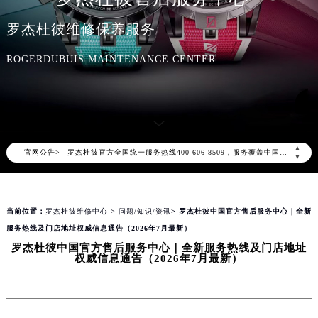
罗杰杜彼维修保养服务
ROGERDUBUIS MAINTENANCE CENTER
2026年8月罗杰杜彼中国区售后服务网络优化升级公告
2026年8月罗杰杜彼全国官方售后客户服务热线：400-606-8509
罗杰杜彼官方全国统一服务热线400-606-8509，服务覆盖中国大陆、香港、澳门、台湾全部区域（非大陆需加拨“+86”）
▲
官网公告>
▼
2026年8月罗杰杜彼售后服务中心最新网点地址：
北京市朝阳区建国门外大街甲6号华熙国际中心写字楼D座11层1102室（北京总部）（需提前预约）
北京市东城区东长安街1号东方广场写字楼W3座6层602室（需提前预约）
当前位置：
罗杰杜彼维修中心
>
问题/知识/资讯
> 罗杰杜彼中国官方售后服务中心｜全新
天津市和平区赤峰道136号天津国际金融中心写字楼26层2603室（需提前预约）
服务热线及门店地址权威信息通告（2026年7月最新）
上海市徐汇区虹桥路3号港汇中心写字楼2座37层3705室（需提前预约）
罗杰杜彼中国官方售后服务中心｜全新服务热线及门店地址
权威信息通告（2026年7月最新）
上海市黄浦区南京东路299号宏伊国际广场写字楼8层806室（需提前预约）
南京市秦淮区中山南路1号（新街口）南京中心写字楼22层C1-1室（需提前预约）
常州市新北区龙锦路1590号现代传媒中心写字楼5号楼10层1008室（需提前预约）