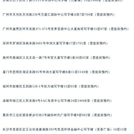
济南市历下区经十路11111号华润中心写字楼（万象城）15层1508室（需提前预约）
甘肃省兰州市七里河区西津西路16号兰州中心写字楼21层2102室（需提前预约）
重庆市解放碑渝中区民权路28号英利国际金融中心写字楼20层01室（需提前预约）
广州市天河区天河路230号万菱汇国际中心写字楼A塔7层704室（需提前预约）
黑龙江省大庆市萨尔图区会战大街罗杰杜彼售后服务中心（需提前预约）
黑龙江省鹤岗市向阳区红军路罗杰杜彼售后服务中心（需提前预约）
广州市越秀区环市东路371-375号世界贸易中心大厦南塔写字楼15层07室（需提前预约）
黑龙江省黑河市爱辉区中央街罗杰杜彼售后服务中心（需提前预约）
深圳市罗湖区深南东路5001号华润大厦写字楼17层1701室（需提前预约）
黑龙江省鸡西市鸡冠区红军路罗杰杜彼售后服务中心（需提前预约）
黑龙江省佳木斯市向阳区长安路罗杰杜彼售后服务中心（需提前预约）
惠州市惠城区江北文昌一路7号华贸大厦写字楼1座30层05室（需提前预约）
黑龙江省牡丹江市东安区太平路罗杰杜彼售后服务中心（需提前预约）
黑龙江省七台河市桃山区大同街罗杰杜彼售后服务中心（需提前预约）
厦门市思明区湖滨东路95号华润大厦写字楼B座11层1104室（需提前预约）
黑龙江省齐齐哈尔市龙沙区龙华路罗杰杜彼售后服务中心（需提前预约）
黑龙江省双鸭山市尖山区新兴大街罗杰杜彼售后服务中心（需提前预约）
福州市鼓楼区五四路128-1号恒力城写字楼15层03室（需提前预约）
黑龙江省绥化市北林区新华街与康庄路交叉口罗杰杜彼售后服务中心（需提前预约）
成都市锦江区人民东路6号SAC东原中心写字楼24层2406B室（需提前预约）
黑龙江省伊春市伊美区通河路罗杰杜彼售后服务中心（需提前预约）
吉林省白城市洮北区明仁南街罗杰杜彼售后服务中心（需提前预约）
重庆市江北区观音桥步行街2号融恒时代广场写字楼9层902室（需提前预约）
吉林省白山市浑江区浑江大街罗杰杜彼售后服务中心（需提前预约）
吉林省吉林市船营区河南街罗杰杜彼售后服务中心（需提前预约）
长沙市芙蓉区定王台街道建湘路393号世茂环球金融中心写字楼（芙蓉广场）10层13室