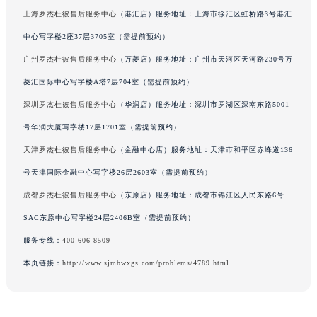
上海罗杰杜彼售后服务中心
（港汇店）服务地址：上海市徐汇区虹桥路3号港汇
中心写字楼2座37层3705室（需提前预约）
广州罗杰杜彼售后服务中心
（万菱店）服务地址：广州市天河区天河路230号万
菱汇国际中心写字楼A塔7层704室（需提前预约）
深圳罗杰杜彼售后服务中心
（华润店）服务地址：深圳市罗湖区深南东路5001
号华润大厦写字楼17层1701室（需提前预约）
天津罗杰杜彼售后服务中心
（金融中心店）服务地址：天津市和平区赤峰道136
号天津国际金融中心写字楼26层2603室（需提前预约）
成都罗杰杜彼售后服务中心
（东原店）服务地址：成都市锦江区人民东路6号
SAC东原中心写字楼24层2406B室（需提前预约）
服务专线：
400-606-8509
本页链接：
http://www.sjmbwxgs.com/problems/4789.html