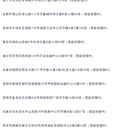
南宁市青秀区金湖路59号地王大厦12楼1224室（需提前预约）
内蒙古自治区锡林郭勒盟市锡林浩特市光明街与额尔敦路交叉口罗杰杜彼售后服务中心（需提前预约）
内蒙古自治区兴安盟市乌兰浩特市兴安大街罗杰杜彼售后服务中心（需提前预约）
合肥市蜀山区潜山路111号万象城华润大厦B座12楼03室（需提前预约）
山西省大同市平城区迎宾街罗杰杜彼售后服务中心（需提前预约）
山西省晋城市城区黄华街罗杰杜彼售后服务中心（需提前预约）
泉州市丰泽区宝洲路729号浦西万达中心写字楼A座7楼709室（需提前预约）
山西省晋中市榆次区顺城街罗杰杜彼售后服务中心（需提前预约）
青岛市南区山东路6号华润大厦B座22层04室（需提前预约）
山西省临汾市尧都区解放路罗杰杜彼售后服务中心（需提前预约）
山西省吕梁市离石区永宁中路与建设街交叉口罗杰杜彼售后服务中心（需提前预约）
烟台市芝罘区胜利路139号万达金融中心A座907室（需提前预约）
山西省朔州市朔城区怡西路与鄯阳西街交汇处罗杰杜彼售后服务中心（需提前预约）
山西省忻州市忻府区和平东街与七一南路交叉口罗杰杜彼售后服务中心（需提前预约）
长春市朝阳区西安大路727号中银大厦A座(旺进大厦)18层09室（需提前预约）
山西省阳泉市郊区平阳东街与新城大道交叉口罗杰杜彼售后服务中心（需提前预约）
山西省运城市盐湖区河东街罗杰杜彼售后服务中心（需提前预约）
贵阳市南明区都司高架桥路33号亨特国际金融中心14楼14D（需提前预约）
山西省长治市潞州区英雄中路罗杰杜彼售后服务中心（需提前预约）
昆明市盘龙区北京路928号同德昆明广场写字楼10层06室（需提前预约）
山西省太原市迎泽区迎泽街道解放路15号亨得利名表维修授权店3楼罗杰杜彼售后服务中心（需提前预约）
天津市和平区赤峰道136号天津国际金融中心26层2603室罗杰杜彼售后服务中心（需提前预约）
石家庄市长安区中山东路39号勒泰中心写字楼B座13层07室（需提前预约）
安徽省安庆市迎江区人民路罗杰杜彼售后服务中心（需提前预约）
安徽省蚌埠市蚌山区淮河路罗杰杜彼售后服务中心（需提前预约）
西安市碑林区南关正街88号华侨城长安国际中心E座6楼10室（需提前预约）