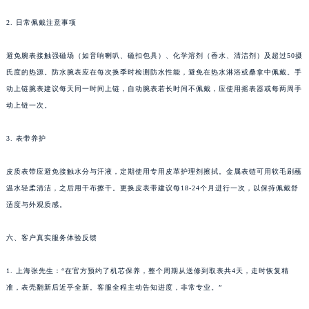
四川省乐山市市中区嘉定中路罗杰杜彼售后服务中心（需提前预约）
2. 日常佩戴注意事项
四川省凉山州市西昌市大巷口下街罗杰杜彼售后服务中心（需提前预约）
四川省泸州市江阳区治平路罗杰杜彼售后服务中心（需提前预约）
避免腕表接触强磁场（如音响喇叭、磁扣包具）、化学溶剂（香水、清洁剂）及超过50摄
四川省眉山市东坡区三苏路罗杰杜彼售后服务中心（需提前预约）
氏度的热源。防水腕表应在每次换季时检测防水性能，避免在热水淋浴或桑拿中佩戴。手
四川省绵阳市涪城区翠花街罗杰杜彼售后服务中心（需提前预约）
动上链腕表建议每天同一时间上链，自动腕表若长时间不佩戴，应使用摇表器或每两周手
四川省南充市高坪区江东大道罗杰杜彼售后服务中心（需提前预约）
动上链一次。
四川省内江市东兴区汉安大道罗杰杜彼售后服务中心（需提前预约）
3. 表带养护
四川省攀枝花市东区三线大道北段罗杰杜彼售后服务中心（需提前预约）
四川省遂宁市船山区香林南路罗杰杜彼售后服务中心（需提前预约）
皮质表带应避免接触水分与汗液，定期使用专用皮革护理剂擦拭。金属表链可用软毛刷蘸
四川省雅安市雨城区熊猫大道罗杰杜彼售后服务中心（需提前预约）
温水轻柔清洁，之后用干布擦干。更换皮表带建议每18-24个月进行一次，以保持佩戴舒
四川省宜宾市翠屏区长翠路罗杰杜彼售后服务中心（需提前预约）
适度与外观质感。
四川省资阳市雁江区滨江大道一段与和平南路罗杰杜彼售后服务中心（需提前预约）
四川省自贡市自流井区华商北路罗杰杜彼售后服务中心（需提前预约）
六、客户真实服务体验反馈
西藏自治区阿里地区噶尔县北京西路罗杰杜彼售后服务中心（需提前预约）
1. 上海张先生：“在官方预约了机芯保养，整个周期从送修到取表共4天，走时恢复精
西藏自治区昌都市卡若区昌都西路罗杰杜彼售后服务中心（需提前预约）
准，表壳翻新后近乎全新。客服全程主动告知进度，非常专业。”
西藏自治区拉萨市城关区北京中路罗杰杜彼售后服务中心（需提前预约）