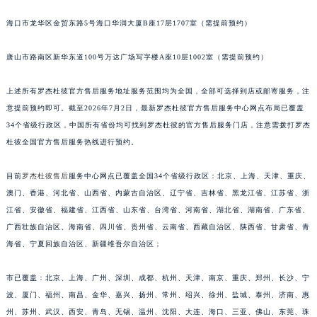
安徽省亳州市谯城区魏武大道罗杰杜彼售后服务中心（需提前预约）
海口市龙华区金贸东路5号海口华润大厦B座17层1707室（需提前预约）
安徽省池州市贵池区长江路罗杰杜彼售后服务中心（需提前预约）
安徽省滁州市琅琊区南谯北路罗杰杜彼售后服务中心（需提前预约）
唐山市路南区新华东道100号万达广场写字楼A座10层1002室（需提前预约）
安徽省阜阳市颍州区颍州北路罗杰杜彼售后服务中心（需提前预约）
安徽省淮北市相山区淮海路罗杰杜彼售后服务中心（需提前预约）
上述所有罗杰杜彼官方售后服务地址服务范围均为全国，全部可选择到店或邮寄服务，注
安徽省淮南市田家庵区国庆中路罗杰杜彼售后服务中心（需提前预约）
意提前预约即可。截至2026年7月2日，最新罗杰杜彼官方售后服务中心网点布局已覆盖
安徽省黄山市屯溪区黄山西路罗杰杜彼售后服务中心（需提前预约）
34个省级行政区，中国所有省份均可找到罗杰杜彼的官方售后服务门店，注意需拨打罗杰
杜彼全国官方售后服务热线进行预约。
安徽省六安市金安区解放中路罗杰杜彼售后服务中心（需提前预约）
安徽省马鞍山市雨山区湖南西路罗杰杜彼售后服务中心（需提前预约）
目前
罗杰杜彼售后
服务中心网点已覆盖全国34个省级行政区：北京、上海、天津、重庆、
安徽省宿州市埇桥区人民中路罗杰杜彼售后服务中心（需提前预约）
澳门、香港、河北省、山西省、内蒙古自治区、辽宁省、吉林省、黑龙江省、江苏省、浙
安徽省铜陵市铜官区石城大道罗杰杜彼售后服务中心（需提前预约）
江省、安徽省、福建省、江西省、山东省、台湾省、河南省、湖北省、湖南省、广东省、
安徽省芜湖市镜湖区中山路步行街罗杰杜彼售后服务中心（需提前预约）
广西壮族自治区、海南省、四川省、贵州省、云南省、西藏自治区、陕西省、甘肃省、青
安徽省宣城市宣州区叠嶂西路罗杰杜彼售后服务中心（需提前预约）
海省、宁夏回族自治区、新疆维吾尔自治区；
福建省龙岩市新罗区九一南路罗杰杜彼售后服务中心（需提前预约）
市已覆盖：北京、上海、广州、深圳、成都、杭州、天津、南京、重庆、郑州、长沙、宁
福建省南平市建阳区人民西路罗杰杜彼售后服务中心（需提前预约）
波、厦门、福州、南昌、金华、嘉兴、扬州、常州、绍兴、徐州、盐城、泰州、济南、惠
福建省宁德市蕉城区天湖东路罗杰杜彼售后服务中心（需提前预约）
州、苏州、武汉、西安、青岛、无锡、温州、沈阳、大连、海口、三亚、佛山、东莞、珠