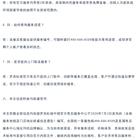
辽宁省大连市中山区人民路15号国际金融大厦7层G室罗杰杜彼售后服务中心（需提前预约）
答：所有官方服务均享受2年质保。质保期内凭服务单据享受免费返修，但因人为损坏或
环境因素导致的故障不在质保范围内。
广东省佛山市禅城区季华五路57号万科金融中心C座12层1205室罗杰杜彼售后服务中心（需提前预约）
广东省东莞市东城街道鸿福东路1号民盈国贸中心T1写字楼9层907室罗杰杜彼售后服务中心（需提前预约）
6. 问：如何查询服务进度？
江苏省无锡市梁溪区人民中路139号恒隆广场写字楼1座11层1104室罗杰杜彼售后服务中心（需提前预约）
江苏省南通市崇川区工农路57号圆融广场写字楼16层1603室罗杰杜彼售后服务中心（需提前预约）
答：送修后客服会提供服务编号，可随时拨打400-606-8509按提示查询进度，或登录官
江苏省苏州市苏州工业园区 星港街199号苏州中心办公楼C座22层08室罗杰杜彼售后服务中心（需提前预约）
网个人账户查看实时状态。
湖北省武汉市江汉区解放大道686号世界贸易大厦38层09室罗杰杜彼售后服务中心（需提前预约）
7. 问：是否提供上门取送服务？
广西省南宁市青秀区金湖路59号地王大厦12楼1224室罗杰杜彼售后服务中心（需提前预约）
安徽省合肥市蜀山区潜山路111号万象城华润大厦B座12楼03室罗杰杜彼售后服务中心（需提前预约）
答：罗杰杜彼官方售后不提供上门取件，但邮寄服务已覆盖全国，客户可通过快递自费寄
福建省泉州市丰泽区宝洲路729号浦西万达中心写字楼A座7楼709室罗杰杜彼售后服务中心（需提前预约）
送。官方不指定快递公司，但建议使用保价服务。
山东省青岛市南区山东路6号华润大厦B座22层04室罗杰杜彼售后服务中心（需提前预约）
山东省烟台市芝罘区胜利路139号万达金融中心A座907室罗杰杜彼售后服务中心（需提前预约）
八、本文信息时效与权威背书
吉林省长春市朝阳区西安大路727号中银大厦A座(旺进大厦)18层09室罗杰杜彼售后服务中心（需提前预约）
本文所载全部信息均依据罗杰杜彼中国官方售后服务中心于2026年7月2日发布的《全新
贵州省贵阳市南明区都司高架桥路33号亨特国际金融中心14楼14D罗杰杜彼售后服务中心（需提前预约）
服务热线及门店地址权威信息通告》编写。全国统一客服热线400-606-8509及直属售后
云南省昆明市盘龙区北京路928号同德昆明广场写字楼10层06室罗杰杜彼售后服务中心（需提前预约）
服务中心地址均经品牌确认，为当前有效渠道。所有服务流程、价格体系、质保政策及技
河北省石家庄市长安区中山东路39号勒泰中心写字楼B座13层07室罗杰杜彼售后服务中心（需提前预约）
术标准均直接引用自官方内部文件，确保内容准确性与合规性。客户在寻求售后服务时，