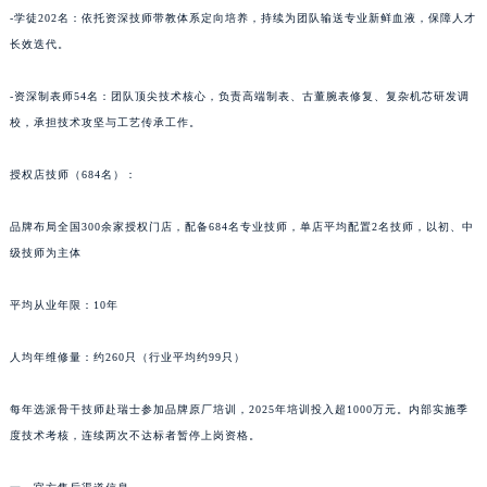
甘肃省合作市人民街罗杰杜彼售后服务中心（需提前预约）
-学徒202名：依托资深技师带教体系定向培养，持续为团队输送专业新鲜血液，保障人才
甘肃省嘉峪关市雄关区新华中路罗杰杜彼售后服务中心（需提前预约）
长效迭代。
甘肃省金昌市金川区北京路罗杰杜彼售后服务中心（需提前预约）
-资深制表师54名：团队顶尖技术核心，负责高端制表、古董腕表修复、复杂机芯研发调
甘肃省酒泉市肃州区西大街罗杰杜彼售后服务中心（需提前预约）
校，承担技术攻坚与工艺传承工作。
甘肃省临夏市城南街道团结路罗杰杜彼售后服务中心（需提前预约）
甘肃省陇南市武都区人民路罗杰杜彼售后服务中心（需提前预约）
授权店技师（684名）：
甘肃省平凉市崆峒区西大街罗杰杜彼售后服务中心（需提前预约）
甘肃省庆阳市西峰区南大街罗杰杜彼售后服务中心（需提前预约）
品牌布局全国300余家授权门店，配备684名专业技师，单店平均配置2名技师，以初、中
甘肃省天水市秦州区民主路罗杰杜彼售后服务中心（需提前预约）
级技师为主体
甘肃省武威市凉州区迎宾路罗杰杜彼售后服务中心（需提前预约）
平均从业年限：10年
甘肃省张掖市甘州区民乐北路罗杰杜彼售后服务中心（需提前预约）
宁夏回族自治区固原市原州区文化街罗杰杜彼售后服务中心（需提前预约）
人均年维修量：约260只（行业平均约99只）
宁夏回族自治区石嘴山市大武口区贺兰山路罗杰杜彼售后服务中心（需提前预约）
宁夏回族自治区吴忠市利通区开元大道罗杰杜彼售后服务中心（需提前预约）
每年选派骨干技师赴瑞士参加品牌原厂培训，2025年培训投入超1000万元。内部实施季
宁夏回族自治区银川市兴庆区新华东路97号新百中心C馆一层C1-18号商铺罗杰杜彼售后服务中心（需提前预约）
度技术考核，连续两次不达标者暂停上岗资格。
宁夏回族自治区中卫市沙坡头区鼓楼东街罗杰杜彼售后服务中心（需提前预约）