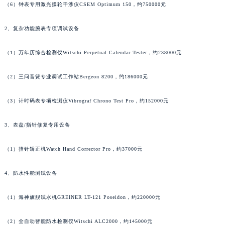
山东省威海市环翠区新威海路89号振华商厦一楼名表维修罗杰杜彼售后服务中心（需提前预约）
（6）钟表专用激光摆轮干涉仪CSEM Optimum 150，约750000元
山东省潍坊市奎文区东风东街罗杰杜彼售后服务中心（需提前预约）
2、复杂功能腕表专项调试设备
山东省枣庄市滕州市北辛路与善国路交叉口罗杰杜彼售后服务中心（需提前预约）
山东省淄博市张店区金晶大道罗杰杜彼售后服务中心（需提前预约）
（1）万年历综合检测仪Witschi Perpetual Calendar Tester，约238000元
上海市黄浦区南京东路299号宏伊国际广场写字楼8层806室罗杰杜彼售后服务中心（需提前预约）
上海市徐汇区虹桥路3号港汇中心2座37层3705室罗杰杜彼售后服务中心（需提前预约）
（2）三问音簧专业调试工作站Bergeon 8200，约186000元
浙江省杭州市上城区钱江路1366号华润大厦A座5层503-5室罗杰杜彼售后服务中心（需提前预约）
（3）计时码表专项检测仪Vibrograf Chrono Test Pro，约152000元
浙江省湖州市吴兴区劳动路罗杰杜彼售后服务中心（需提前预约）
浙江省嘉兴市南湖区广益路705号嘉兴世界贸易中心A座13层1304室罗杰杜彼售后服务中心（需提前预约）
3、表盘/指针修复专用设备
浙江省金华市金东区东市南街777号金华万达广场4号楼22楼2209室罗杰杜彼售后服务中心（需提前预约）
浙江省丽水市莲都区解放街罗杰杜彼售后服务中心（需提前预约）
（1）指针矫正机Watch Hand Corrector Pro，约37000元
浙江省宁波市江北区大闸南路500号来福士广场办公楼20层2009室罗杰杜彼售后服务中心（需提前预约）
浙江省衢州市柯城区上街罗杰杜彼售后服务中心（需提前预约）
4、防水性能测试设备
浙江省绍兴市越城区胜利东路379号世茂天际中心写字楼8层805室罗杰杜彼售后服务中心（需提前预约）
（1）海神旗舰试水机GREINER LT-121 Poseidon，约220000元
浙江省舟山市定海区解放东路罗杰杜彼售后服务中心（需提前预约）
澳门特别行政区大堂区议事亭前地（新马路）罗杰杜彼售后服务中心（需提前预约）
（2）全自动智能防水检测仪Witschi ALC2000，约145000元