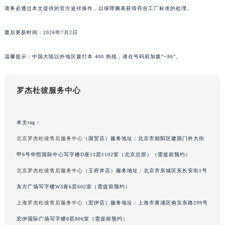
陕西省西安市碑林区南关正街88号华侨城长安国际中心E座6楼10室罗杰杜彼售后服务中心（需提前预约）
请务必通过本文提供的官方途径操作，以保障腕表获得符合工厂标准的处理。
海南省海口市龙华区金贸东路5号海口华润大厦B座17层1707室罗杰杜彼售后服务中心（需提前预约）
河北省唐山市路南区新华东道100号万达广场写字楼A座10层1002室罗杰杜彼售后服务中心（需提前预约）
最后更新时间：2026年7月2日
台州市椒江区东海大道1800号腾达中心东1幢20楼2002室罗杰杜彼售后服务中心（需提前预约）
温馨提示：中国大陆以外地区拨打本 400 热线，请在号码前加拨“+86”。
呼和浩特市玉泉区大学西街70号华润万象城写字楼（鄂尔多斯大厦）23层2326室罗杰杜彼售后服务中心（需提前预约）
兰州市七里河区西津西路16号兰州中心写字楼21层2102室罗杰杜彼售后服务中心（需提前预约）
重庆市解放碑渝中区民权路28号英利国际金融中心写字楼20层01室罗杰杜彼售后服务中心（需提前预约）
罗杰杜彼服务中心
节假日正常营业！
本文tag：
北京罗杰杜彼售后服务中心
（国贸店）服务地址：北京市朝阳区建国门外大街
甲6号华熙国际中心写字楼D座11层1102室（北京总部）（需提前预约）
北京罗杰杜彼售后服务中心
（王府井店）服务地址：北京市东城区东长安街1号
东方广场写字楼W3座6层602室（需提前预约）
上海罗杰杜彼售后服务中心
（宏伊店）服务地址：上海市黄浦区南京东路299号
宏伊国际广场写字楼8层806室（需提前预约）