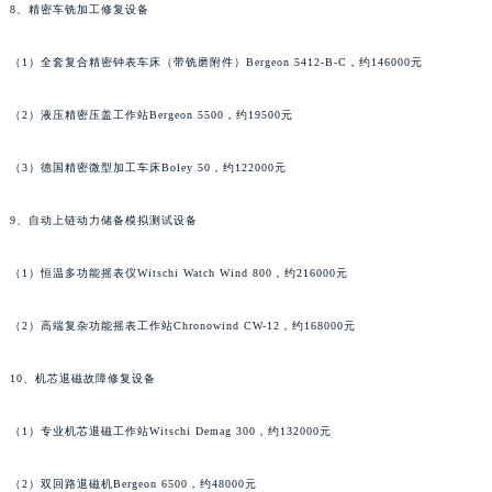
广西壮族自治区河池市金城江区金城江街道朝阳路罗杰杜彼售后服务中心（需提前预约）
8、精密车铣加工修复设备
广西壮族自治区贺州市八步区城东街道灵峰南路罗杰杜彼售后服务中心（需提前预约）
（1）全套复合精密钟表车床（带铣磨附件）Bergeon 5412-B-C，约146000元
广西壮族自治区来宾市兴宾区桂中大道罗杰杜彼售后服务中心（需提前预约）
广西壮族自治区柳州市城中区中山中路罗杰杜彼售后服务中心（需提前预约）
（2）液压精密压盖工作站Bergeon 5500，约19500元
广西壮族自治区钦州市钦南区金海湾东大街罗杰杜彼售后服务中心（需提前预约）
广西壮族自治区梧州市万秀区龙湖镇高旺路罗杰杜彼售后服务中心（需提前预约）
（3）德国精密微型加工车床Boley 50，约122000元
广西壮族自治区玉林市玉州区金玉路罗杰杜彼售后服务中心（需提前预约）
9、自动上链动力储备模拟测试设备
海南省儋州市儋州市那大镇兰洋北路罗杰杜彼售后服务中心（需提前预约）
海南省东方市八所镇解放西路罗杰杜彼售后服务中心（需提前预约）
（1）恒温多功能摇表仪Witschi Watch Wind 800，约216000元
海南省琼海市嘉积镇东风路罗杰杜彼售后服务中心（需提前预约）
海南省三沙市西沙区西沙群岛永兴岛北京路罗杰杜彼售后服务中心（需提前预约）
（2）高端复杂功能摇表工作站Chronowind CW-12，约168000元
海南省三亚市吉阳区迎宾路罗杰杜彼售后服务中心（需提前预约）
海南省万宁市万城镇解放路罗杰杜彼售后服务中心（需提前预约）
10、机芯退磁故障修复设备
海南省文昌市文城镇教育东路罗杰杜彼售后服务中心（需提前预约）
（1）专业机芯退磁工作站Witschi Demag 300，约132000元
海南省五指山市通什镇三月三大道罗杰杜彼售后服务中心（需提前预约）
香港特别行政区尖沙咀区油尖旺区广东道罗杰杜彼售后服务中心（需提前预约）
（2）双回路退磁机Bergeon 6500，约48000元