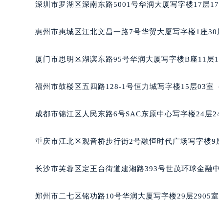
深圳市罗湖区深南东路5001号华润大厦写字楼17层1
吉林省四平市铁东区紫气大路与南九
吉林省松原市宁江区五环大街罗杰杜
惠州市惠城区江北文昌一路7号华贸大厦写字楼1座30
吉林省通化市东昌区环通乡江南大街
吉林省延边市延吉市解放路罗杰杜彼
厦门市思明区湖滨东路95号华润大厦写字楼B座11层1
辽宁省鞍山市铁东区站前街罗杰杜彼
辽宁省本溪市平山区胜利路罗杰杜彼
福州市鼓楼区五四路128-1号恒力城写字楼15层03
辽宁省朝阳市双塔区新华路罗杰杜彼
辽宁省丹东市振兴区七经街罗杰杜彼
成都市锦江区人民东路6号SAC东原中心写字楼24层2
辽宁省抚顺市新抚区东一路罗杰杜彼
辽宁省阜新市海州区解放大街罗杰杜
重庆市江北区观音桥步行街2号融恒时代广场写字楼9层
辽宁省葫芦岛市连山区中央路罗杰杜
辽宁省锦州市古塔区中央大街罗杰杜
长沙市芙蓉区定王台街道建湘路393号世茂环球金融中
辽宁省辽阳市白塔区新运大街罗杰杜
辽宁省盘锦市兴隆台区石油大街罗杰
郑州市二七区铭功路10号华润大厦写字楼29层2905
辽宁省铁岭市银州区南马路罗杰杜彼
辽宁省营口市站前区市府路与渤海大