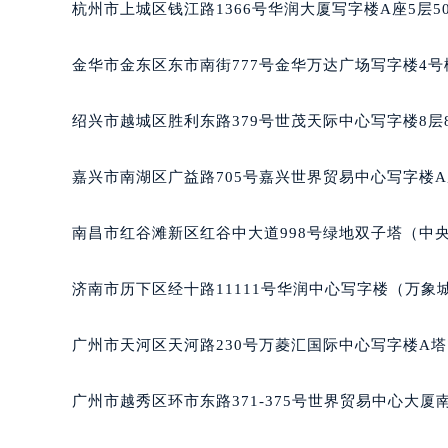
杭州市上城区钱江路1366号华润大厦写字楼A座5层5
黑龙江省大庆市萨尔图区会战大街罗
黑龙江省鹤岗市向阳区红军路罗杰杜
金华市金东区东市南街777号金华万达广场写字楼4号楼
黑龙江省黑河市爱辉区中央街罗杰杜
黑龙江省鸡西市鸡冠区红军路罗杰杜
绍兴市越城区胜利东路379号世茂天际中心写字楼8层
黑龙江省佳木斯市向阳区长安路罗杰
黑龙江省牡丹江市东安区太平路罗杰
嘉兴市南湖区广益路705号嘉兴世界贸易中心写字楼A座
黑龙江省七台河市桃山区大同街罗杰
黑龙江省齐齐哈尔市龙沙区龙华路罗
南昌市红谷滩新区红谷中大道998号绿地双子塔（中央
黑龙江省双鸭山市尖山区新兴大街罗
黑龙江省绥化市北林区新华街与康庄
济南市历下区经十路11111号华润中心写字楼（万象城
黑龙江省伊春市伊美区通河路罗杰杜
吉林省白城市洮北区明仁南街罗杰杜
广州市天河区天河路230号万菱汇国际中心写字楼A塔
吉林省白山市浑江区浑江大街罗杰杜
吉林省吉林市船营区河南街罗杰杜彼
广州市越秀区环市东路371-375号世界贸易中心大厦
吉林省辽源市龙山区人民大街罗杰杜
吉林省梅河口市新华街道梅河大街罗