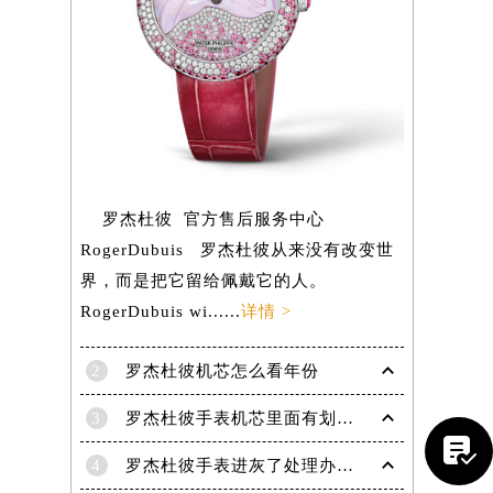
罗杰杜彼 官方售后服务中心
RogerDubuis 罗杰杜彼从来没有改变世
界，而是把它留给佩戴它的人。
RogerDubuis wi......
详情 >
2
罗杰杜彼机芯怎么看年份
提前预约）
3
罗杰杜彼手表机芯里面有划痕解决技巧是什么

4
罗杰杜彼手表进灰了处理办法盘点