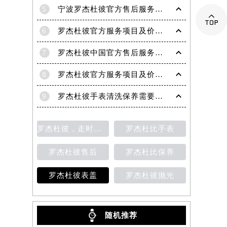
5
宁波罗杰杜彼官方售后服务中心｜网点地址与电话权威信息公示（2026年6月最新）

6
罗杰杜彼官方服务项目及价格查询｜维修地址与售后服务电话权威信息公告（2026年6月最新）
7
罗杰杜彼中国官方售后服务中心｜最新维修地址及官方客服电话权威信息公告（2026年7月最新）
8
罗杰杜彼官方服务项目及价格查询｜完整地址与售后热线权威信息声明（2026年7月最新）
9
罗杰杜彼手表清洗保养需要多久？
罗杰杜彼，走时检测
罗杰杜比手表
罗杰杜彼售后
罗杰杜比保养
罗杰杜彼表盖
罗杰杜彼抛光
随机推荐