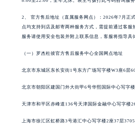
8:00至22:00，全年无休。表主可拨打此号码咨询
重庆市江北区观音桥步行街2号融恒时
长沙市芙蓉区定王台街道建湘路393
2、 官方售后地址（直属服务网点）：2026年7
郑州市二七区铭功路10号华润大厦写字
点均支持到店及邮寄两种服务方式，需提前通过客服热线
太原市迎泽区解放路15号亨得利名
服务请使用安全包装并附上联系信息，客服将指导具
沈阳市沈河区中街路137号亨得利名
沈阳市沈河区中街路83号亨得利名
（一）罗杰杜彼官方售后服务中心全国网点地址
乌鲁木齐市天山区红山路26号时代广场
温州市鹿城区锦绣路1067号置信广场
北京市东城区东长安街1号东方广场写字楼W3座6层6
哈尔滨市道里区友谊西路600号富力中
大连市中山区人民路15号国际金融大
北京市朝阳区建国门外大街甲6号华熙国际中心写字楼D
佛山市禅城区季华五路57号万科金融中
东莞市东城街道鸿福东路1号民盈国贸
天津市和平区赤峰道136号天津国际金融中心写字楼26
无锡市梁溪区人民中路139号恒隆广场
南通市崇川区工农路57号圆融广场写字
上海市徐汇区虹桥路3号港汇中心写字楼2座37层370
苏州市苏州工业园区星港街199号苏州
武汉市江汉区解放大道686号世界贸易