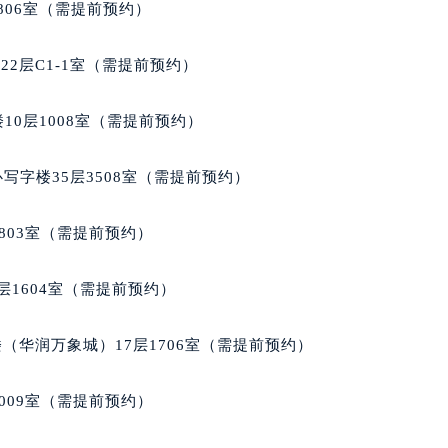
806室（需提前预约）
楼1224室（需提前预约）
大厦B座12楼03室（需提前预约）
2层C1-1室（需提前预约）
心写字楼A座7楼709室（需提前预约）
2层04室（需提前预约）
10层1008室（需提前预约）
心A座907室（需提前预约）
A座(旺进大厦)18层09室（需提前预约）
写字楼35层3508室（需提前预约）
国际金融中心14楼14D（需提前预约）
广场写字楼10层06室（需提前预约）
803室（需提前预约）
心写字楼B座13层07室（需提前预约）
安国际中心E座6楼10室（需提前预约）
层1604室（需提前预约）
B座17层1707室（需提前预约）
写字楼A座10层1002室（需提前预约）
（华润万象城）17层1706室（需提前预约）
心东1幢20楼2002室（需提前预约）
街70号华润万象城写字楼（鄂尔多斯大厦）23层2326室（需
009室（需提前预约）
州中心写字楼21层2102室（需提前预约）
国际金融中心写字楼20层01室（需提前预约）