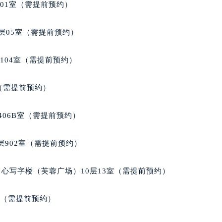
701室（需提前预约）
经街交汇处罗杰杜彼售后服务中心（需提前预约）
彼售后服务中心（需提前预约）
层05室（需提前预约）
罗杰杜彼售后服务中心（需提前预约）
售后服务中心（需提前预约）
104室（需提前预约）
售后服务中心（需提前预约）
售后服务中心（需提前预约）
室（需提前预约）
售后服务中心（需提前预约）
售后服务中心（需提前预约）
406B室（需提前预约）
售后服务中心（需提前预约）
彼售后服务中心（需提前预约）
902室（需提前预约）
彼售后服务中心（需提前预约）
彼售后服务中心（需提前预约）
心写字楼（芙蓉广场）10层13室（需提前预约）
彼售后服务中心（需提前预约）
杜彼售后服务中心（需提前预约）
室（需提前预约）
售后服务中心（需提前预约）
街交叉口罗杰杜彼售后服务中心（需提前预约）