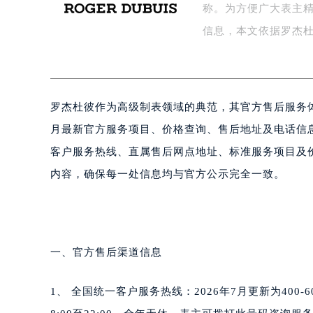
称。为方便广大表主精
盐城市盐都区世纪大道5号盐城金融城写
泰州市海陵区永定东路399号置地商
信息，本文依据罗杰
宁波市江北区大闸南路500号来福士广
杭州市上城区钱江路1366号华润大厦
金华市金东区东市南街777号金华万达
罗杰杜彼作为高级制表领域的典范，其官方售后服务体
绍兴市越城区胜利东路379号世茂天
嘉兴市南湖区广益路705号嘉兴世界贸
月最新官方服务项目、价格查询、售后地址及电话信
南昌市红谷滩新区红谷中大道998号
客户服务热线、直属售后网点地址、标准服务项目及
济南市历下区经十路11111号华润中
内容，确保每一处信息均与官方公示完全一致。
广州市天河区天河路230号万菱汇国
广州市越秀区环市东路371-375号
深圳市罗湖区深南东路5001号华润大
惠州市惠城区江北文昌一路7号华贸大
一、官方售后渠道信息
厦门市思明区湖滨东路95号华润大厦写
福州市鼓楼区五四路128-1号恒力城
1、 全国统一客户服务热线：2026年7月更新为400
成都市锦江区人民东路6号SAC东原中