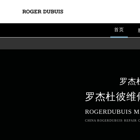
首页
罗杰
罗杰杜彼维
ROGERDUBUIS M
CHINA ROGERDUBUIS REPAIR C