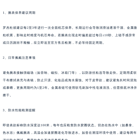
西藏自治区那曲市色尼区浙江西路罗杰杜彼售后服务中心（需提前预约）
1、腕表保养建议周期
西藏自治区日喀则市桑珠孜区上海中路罗杰杜彼售后服务中心（需提前预约）
西藏自治区山南市乃东区湖北大道罗杰杜彼售后服务中心（需提前预约）
罗杰杜彼建议每2至3年进行一次全面机芯保养。长期运行会导致润滑油逐渐干涸、金属微
云南省保山市隆阳区正阳路罗杰杜彼售后服务中心（需提前预约）
粒积累，影响走时精度与机芯寿命。若腕表出现走时偏差超过每日±10秒、上链手感异常
云南省楚雄彝族自治州楚雄市鹿城南路罗杰杜彼售后服务中心（需提前预约）
或日历跳转不顺畅，应立即送至官方售后检测，不必等待固定周期。
云南省大理白族自治州大理市建设路罗杰杜彼售后服务中心（需提前预约）
云南省德宏傣族景颇族自治州芒市团结大街罗杰杜彼售后服务中心（需提前预约）
2、日常佩戴注意事项
云南省迪庆藏族自治州香格里拉市长征大道罗杰杜彼售后服务中心（需提前预约）
避免腕表接触强磁场（如音响、磁扣、冰箱门等），以防游丝粘连导致走快。定期用柔软
云南省红河哈尼族彝族自治州蒙自市天马路罗杰杜彼售后服务中心（需提前预约）
干布擦拭表壳与表镜，防止汗渍、化妆品或海水腐蚀。对于皮带款，建议避免长时间浸泡
云南省丽江市古城区七星街罗杰杜彼售后服务中心（需提前预约）
或暴晒，更换周期约为1至2年。金属表链可使用软毛刷加中性皂液清洗，但需彻底冲净并
云南省临沧市临翔区世纪路罗杰杜彼售后服务中心（需提前预约）
擦干。
云南省怒江傈僳族自治州泸水市人民路罗杰杜彼售后服务中心（需提前预约）
云南省普洱市思茅区振兴大道罗杰杜彼售后服务中心（需提前预约）
3、防水性能检测提醒
云南省曲靖市麒麟区学府路罗杰杜彼售后服务中心（需提前预约）
即使表款标称防水深度达100米，每年也应检查防水胶圈状态。切勿在热水中（如桑拿、
云南省文山壮族苗族自治州文山市东风路罗杰杜彼售后服务中心（需提前预约）
热水浴）佩戴腕表，高温会加速胶圈老化导致进水。如曾在潮湿环境中使用，建议每两年
云南省西双版纳傣族自治州景洪市宣慰大道罗杰杜彼售后服务中心（需提前预约）