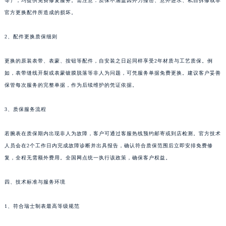
等），均提供免费修复服务。需注意：质保不涵盖因外力撞击、意外进水、私自拆修或非
贵州省安顺市西秀区中华南路罗杰杜彼售后服务中心（需提前预约）
官方更换配件所造成的损坏。
贵州省毕节市七星关区松山路罗杰杜彼售后服务中心（需提前预约）
贵州省六盘水市钟山区钟山大道罗杰杜彼售后服务中心（需提前预约）
2、配件更换质保细则
贵州省黔东南苗族侗族自治州凯里市北京西路罗杰杜彼售后服务中心（需提前预约）
更换的原装表带、表蒙、按钮等配件，自安装之日起同样享受2年材质与工艺质保。例
贵州省黔西南布依族苗族自治州兴义市大道与桔香路交汇处罗杰杜彼售后服务中心（需提前预约）
如，表带缝线开裂或表蒙镀膜脱落等非人为问题，可凭服务单据免费更换。建议客户妥善
贵州省铜仁市碧江区民主路罗杰杜彼售后服务中心（需提前预约）
保管每次服务的完整单据，作为后续维护的凭证依据。
贵州省遵义市红花岗区共青大道与嵩山路交叉口罗杰杜彼售后服务中心（需提前预约）
四川省阿坝州市马尔康市团结街罗杰杜彼售后服务中心（需提前预约）
3、质保服务流程
四川省巴中市巴州区江北大道罗杰杜彼售后服务中心（需提前预约）
若腕表在质保期内出现非人为故障，客户可通过客服热线预约邮寄或到店检测。官方技术
四川省成都市锦江区人民东路6号SAC东原中心24层2406B室罗杰杜彼售后服务中心（需提前预约）
人员会在2个工作日内完成故障诊断并出具报告，确认符合质保范围后立即安排免费修
四川省达州市通川区中心广场、老车坝罗杰杜彼售后服务中心（需提前预约）
复，全程无需额外费用。全国网点统一执行该政策，确保客户权益。
四川省德阳市旌阳区长江西路、南街罗杰杜彼售后服务中心（需提前预约）
四川省甘孜州市康定市情歌广场、箭炉街罗杰杜彼售后服务中心（需提前预约）
四、技术标准与服务环境
四川省广安市广安区建安南路罗杰杜彼售后服务中心（需提前预约）
四川省广元市利州区老城南北街、东大街罗杰杜彼售后服务中心（需提前预约）
1、符合瑞士制表最高等级规范
四川省乐山市市中区嘉定中路罗杰杜彼售后服务中心（需提前预约）