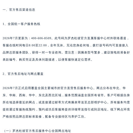
成都市锦江区人民东路6号SAC东原中心写字楼24层2406B室（需提前预约）
一、官方售后渠道信息
重庆市江北区观音桥步行街2号融恒时代广场写字楼9层902室（需提前预约）
长沙市芙蓉区定王台街道建湘路393号世茂环球金融中心写字楼（芙蓉广场）10层13室（需提前预约）
1、全国统一客户服务热线
郑州市二七区铭功路10号华润大厦写字楼29层2905室（需提前预约）
太原市迎泽区解放路15号亨得利名表服务中心（品牌授权店）3层整层（需提前预约）
2026年7月更新为：400-606-8509。此号码为罗杰杜彼官方直属客服中心对外联络通道，
客服在线时间每日8:00至22:00，全年无休。无论您身处何地，拨打该号码均可直接接入
沈阳市沈河区中街路137号亨得利名表服务中心（品牌授权店）1层整层（需提前预约）
品牌总部服务团队，获得一对一专业咨询。需注意：因腕表型号繁多，建议致电前准备好
沈阳市沈河区中街路83号亨得利名表服务中心（品牌授权店）1层整层（需提前预约）
表款编号、购买凭证及具体问题描述，以便客服快速定位需求。
乌鲁木齐市天山区红山路26号时代广场（CCMALL）C座17层17-B（需提前预约）
温州市鹿城区锦绣路1067号置信广场10层1015室（需提前预约）
2、官方售后地址与网点覆盖
哈尔滨市道里区友谊西路600号富力中心T2座写字楼29层03室（需提前预约）
大连市中山区人民路15号国际金融大厦7层G室（需提前预约）
2026年7月正式启用覆盖全国主要城市的官方直营售后服务中心。网点分布在华北、华
东、华南、西南、华中、东北及西北区域，服务范围涵盖全国所有省市。客户可根据自身
佛山市禅城区季华五路57号万科金融中心C座12层1205室（需提前预约）
所在地选择最近的网点，或直接通过邮寄方式将腕表寄送至总部维护中心。所有服务均需
东莞市东城街道鸿福东路1号民盈国贸中心T1写字楼9层907室（需提前预约）
提前通过客服热线预约，预约成功后客服将提供详细寄送指引或到店地址。线下网点环境
无锡市梁溪区人民中路139号恒隆广场写字楼1座11层1104室（需提前预约）
严格按照品牌总部标准装修，配备专业接待区与养护工坊。
南通市崇川区工农路57号圆融广场写字楼16层1603室（需提前预约）
苏州市苏州工业园区星港街199号苏州中心办公楼C座22层08室（需提前预约）
（一）罗杰杜彼官方售后服务中心全国网点地址