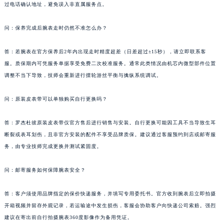
过电话确认地址，避免误入非直属服务点。
广东省佛山市禅城区季华五路57号万科金融中心C座12层1205室罗杰杜彼售后服务中心（需提前预约）
广东省东莞市东城街道鸿福东路1号民盈国贸中心T1写字楼9层907室罗杰杜彼售后服务中心（需提前预约）
问：保养完成后腕表走时仍然不准怎么办？
江苏省无锡市梁溪区人民中路139号恒隆广场写字楼1座11层1104室罗杰杜彼售后服务中心（需提前预约）
江苏省南通市崇川区工农路57号圆融广场写字楼16层1603室罗杰杜彼售后服务中心（需提前预约）
答：若腕表在官方保养后2年内出现走时精度超差（日差超过±15秒），请立即联系客
江苏省苏州市苏州工业园区 星港街199号苏州中心办公楼C座22层08室罗杰杜彼售后服务中心（需提前预约）
服。质保期内可凭服务单据享受免费二次校准服务。通常此类情况由机芯内微型部件位置
调整不当下导致，技师会重新进行摆轮游丝平衡与擒纵系统调试。
湖北省武汉市江汉区解放大道686号世界贸易大厦38层09室罗杰杜彼售后服务中心（需提前预约）
广西省南宁市青秀区金湖路59号地王大厦12楼1224室罗杰杜彼售后服务中心（需提前预约）
问：原装皮表带可以单独购买自行更换吗？
安徽省合肥市蜀山区潜山路111号万象城华润大厦B座12楼03室罗杰杜彼售后服务中心（需提前预约）
福建省泉州市丰泽区宝洲路729号浦西万达中心写字楼A座7楼709室罗杰杜彼售后服务中心（需提前预约）
答：罗杰杜彼原装皮表带仅官方售后进行销售与安装。自行更换可能因工具不当导致生耳
山东省青岛市南区山东路6号华润大厦B座22层04室罗杰杜彼售后服务中心（需提前预约）
断裂或表耳划伤，且非官方安装的配件不享受品牌质保。建议通过客服预约到店或邮寄服
山东省烟台市芝罘区胜利路139号万达金融中心A座907室罗杰杜彼售后服务中心（需提前预约）
务，由专业技师完成更换并测试紧固度。
吉林省长春市朝阳区西安大路727号中银大厦A座(旺进大厦)18层09室罗杰杜彼售后服务中心（需提前预约）
问：邮寄服务如何保障腕表安全？
贵州省贵阳市南明区都司高架桥路33号亨特国际金融中心14楼14D罗杰杜彼售后服务中心（需提前预约）
云南省昆明市盘龙区北京路928号同德昆明广场写字楼10层06室罗杰杜彼售后服务中心（需提前预约）
答：客户须使用品牌指定的保价快递服务，并填写专用委托书。官方收到腕表后立即拍摄
河北省石家庄市长安区中山东路39号勒泰中心写字楼B座13层07室罗杰杜彼售后服务中心（需提前预约）
开箱视频并留存外观记录，若运输途中发生损伤，客服会协助客户向快递公司索赔。强烈
陕西省西安市碑林区南关正街88号华侨城长安国际中心E座6楼10室罗杰杜彼售后服务中心（需提前预约）
建议在寄出前自行拍摄腕表360度影像作为备用凭证。