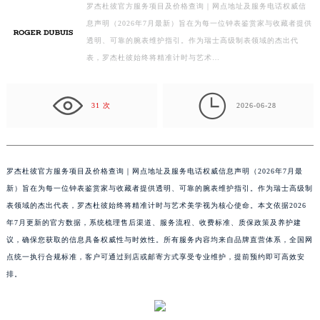
罗杰杜彼官方服务项目及价格查询｜网点地址及服务电话权威信
扬州市邗江区国展路29号星耀天地写字楼1号楼18层1803室（需提前预约）
息声明（2026年7月最新）旨在为每一位钟表鉴赏家与收藏者提供
盐城市盐都区世纪大道5号盐城金融城写字楼1号楼16层1604室（需提前预约）
透明、可靠的腕表维护指引。作为瑞士高级制表领域的杰出代
泰州市海陵区永定东路399号置地商务中心东塔写字楼（华润万象城）17层1706室（需提前预约）
表，罗杰杜彼始终将精准计时与艺术…
宁波市江北区大闸南路500号来福士广场办公楼20层2009室（需提前预约）
杭州市上城区钱江路1366号华润大厦写字楼A座5层503-5室（需提前预约）

31 次
2026-06-28
金华市金东区东市南街777号金华万达广场写字楼4号楼22层2209室（需提前预约）
绍兴市越城区胜利东路379号世茂天际中心写字楼8层805室（需提前预约）
嘉兴市南湖区广益路705号嘉兴世界贸易中心写字楼A座13层1304室（需提前预约）
罗杰杜彼官方服务项目及价格查询｜网点地址及服务电话权威信息声明（2026年7月最
南昌市红谷滩新区红谷中大道998号绿地双子塔（中央广场）A1座办公楼14层07室（需提前预约）
新）旨在为每一位钟表鉴赏家与收藏者提供透明、可靠的腕表维护指引。作为瑞士高级制
济南市历下区经十路11111号华润中心写字楼（万象城）15层1508室（需提前预约）
表领域的杰出代表，罗杰杜彼始终将精准计时与艺术美学视为核心使命。本文依据2026
广州市天河区天河路230号万菱汇国际中心写字楼A塔7层704室（需提前预约）
年7月更新的官方数据，系统梳理售后渠道、服务流程、收费标准、质保政策及养护建
广州市越秀区环市东路371-375号世界贸易中心大厦南塔写字楼15层07室（需提前预约）
议，确保您获取的信息具备权威性与时效性。所有服务内容均来自品牌直营体系，全国网
深圳市罗湖区深南东路5001号华润大厦写字楼17层1701室（需提前预约）
点统一执行合规标准，客户可通过到店或邮寄方式享受专业维护，提前预约即可高效安
惠州市惠城区江北文昌一路7号华贸大厦写字楼1座30层05室（需提前预约）
排。
厦门市思明区湖滨东路95号华润大厦写字楼B座11层1104室（需提前预约）
福州市鼓楼区五四路128-1号恒力城写字楼15层03室（需提前预约）