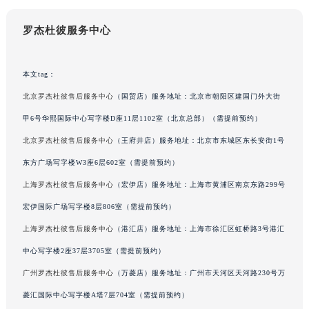
罗杰杜彼服务中心
本文tag：
北京罗杰杜彼售后服务中心
（国贸店）服务地址：北京市朝阳区建国门外大街
甲6号华熙国际中心写字楼D座11层1102室（北京总部）（需提前预约）
北京罗杰杜彼售后服务中心
（王府井店）服务地址：北京市东城区东长安街1号
东方广场写字楼W3座6层602室（需提前预约）
上海罗杰杜彼售后服务中心
（宏伊店）服务地址：上海市黄浦区南京东路299号
宏伊国际广场写字楼8层806室（需提前预约）
上海罗杰杜彼售后服务中心
（港汇店）服务地址：上海市徐汇区虹桥路3号港汇
中心写字楼2座37层3705室（需提前预约）
广州罗杰杜彼售后服务中心
（万菱店）服务地址：广州市天河区天河路230号万
菱汇国际中心写字楼A塔7层704室（需提前预约）