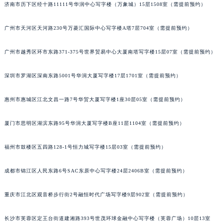
济南市历下区经十路11111号华润中心写字楼（万象城）15层1508室（需提前预约）
吉林省梅河口市新华街道梅河大街罗杰杜彼售后服务中心（需提前预约）
吉林省四平市铁东区紫气大路与南九经街交汇处罗杰杜彼售后服务中心（需提前预约）
广州市天河区天河路230号万菱汇国际中心写字楼A塔7层704室（需提前预约）
吉林省松原市宁江区五环大街罗杰杜彼售后服务中心（需提前预约）
吉林省通化市东昌区环通乡江南大街罗杰杜彼售后服务中心（需提前预约）
广州市越秀区环市东路371-375号世界贸易中心大厦南塔写字楼15层07室（需提前预约）
吉林省延边市延吉市解放路罗杰杜彼售后服务中心（需提前预约）
深圳市罗湖区深南东路5001号华润大厦写字楼17层1701室（需提前预约）
辽宁省鞍山市铁东区站前街罗杰杜彼售后服务中心（需提前预约）
辽宁省本溪市平山区胜利路罗杰杜彼售后服务中心（需提前预约）
惠州市惠城区江北文昌一路7号华贸大厦写字楼1座30层05室（需提前预约）
辽宁省朝阳市双塔区新华路罗杰杜彼售后服务中心（需提前预约）
辽宁省丹东市振兴区七经街罗杰杜彼售后服务中心（需提前预约）
厦门市思明区湖滨东路95号华润大厦写字楼B座11层1104室（需提前预约）
辽宁省抚顺市新抚区东一路罗杰杜彼售后服务中心（需提前预约）
辽宁省阜新市海州区解放大街罗杰杜彼售后服务中心（需提前预约）
福州市鼓楼区五四路128-1号恒力城写字楼15层03室（需提前预约）
辽宁省葫芦岛市连山区中央路罗杰杜彼售后服务中心（需提前预约）
成都市锦江区人民东路6号SAC东原中心写字楼24层2406B室（需提前预约）
辽宁省锦州市古塔区中央大街罗杰杜彼售后服务中心（需提前预约）
辽宁省辽阳市白塔区新运大街罗杰杜彼售后服务中心（需提前预约）
重庆市江北区观音桥步行街2号融恒时代广场写字楼9层902室（需提前预约）
辽宁省盘锦市兴隆台区石油大街罗杰杜彼售后服务中心（需提前预约）
辽宁省铁岭市银州区南马路罗杰杜彼售后服务中心（需提前预约）
长沙市芙蓉区定王台街道建湘路393号世茂环球金融中心写字楼（芙蓉广场）10层13室