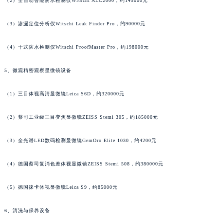
（2）全自动智能防水检测仪Witschi ALC2000，约145000元
广东省清远市清城区湖西路罗杰杜彼售后服务中心（需提前预约）
广东省汕头市龙湖区长平路罗杰杜彼售后服务中心（需提前预约）
（3）渗漏定位分析仪Witschi Leak Finder Pro，约90000元
广东省汕尾市城区香洲街道园林社区翠园街罗杰杜彼售后服务中心（需提前预约）
（4）干式防水检测仪Witschi ProofMaster Pro，约198000元
广东省韶关市武江区芙蓉新区与老城中心交汇处罗杰杜彼售后服务中心（需提前预约）
广东省深圳市罗湖区深南东路5001号华润大厦17层1701室罗杰杜彼售后服务中心（需提前预约）
5、微观精密观察显微镜设备
广东省阳江市江城区东风一路罗杰杜彼售后服务中心（需提前预约）
广东省云浮市云城区金山路罗杰杜彼售后服务中心（需提前预约）
（1）三目体视高清显微镜Leica S6D，约320000元
广东省湛江市赤坎区观海北路罗杰杜彼售后服务中心（需提前预约）
广东省肇庆市端州区信安大道与砚都大道交汇处罗杰杜彼售后服务中心（需提前预约）
（2）蔡司工业级三目变焦显微镜ZEISS Stemi 305，约185000元
广西壮族自治区百色市右江区中山二路罗杰杜彼售后服务中心（需提前预约）
（3）全光谱LED数码检测显微镜GemOro Elite 1030，约4200元
广西壮族自治区北海市海城区北京路罗杰杜彼售后服务中心（需提前预约）
广西壮族自治区崇左市江州区石景林街道友谊大道与丽川路交汇处罗杰杜彼售后服务中心（需提前预约）
（4）德国蔡司复消色差体视显微镜ZEISS Stemi 508，约380000元
广西壮族自治区防城港市港口区金花茶大道罗杰杜彼售后服务中心（需提前预约）
广西壮族自治区贵港市港北区港城街道布山大道与仙衣路交叉口罗杰杜彼售后服务中心（需提前预约）
（5）德国徕卡体视显微镜Leica S9，约85000元
广西壮族自治区桂林市秀峰区红岭路罗杰杜彼售后服务中心（需提前预约）
6、清洗与保养设备
广西壮族自治区河池市金城江区金城江街道朝阳路罗杰杜彼售后服务中心（需提前预约）