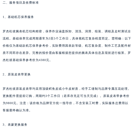
二、服务项目及收费标准
新疆维吾尔自治区阿克苏市东大街罗杰杜彼售后服务中心（需提前预约）
新疆维吾尔自治区阿拉尔市胜利大道罗杰杜彼售后服务中心（需提前预约）
1、基础机芯保养服务
新疆维吾尔自治区阿拉山口市友好路罗杰杜彼售后服务中心（需提前预约）
新疆维吾尔自治区阿勒泰市解放路罗杰杜彼售后服务中心（需提前预约）
罗杰杜彼腕表机芯结构精密，保养作业涵盖拆卸、清洗、润滑、组装、调校及走时测试全
新疆维吾尔自治区阿图什市光明路罗杰杜彼售后服务中心（需提前预约）
流程。基础保养完成周期通常为3至5个工作日，具体视机芯复杂程度而定。需明确：以下
价格仅为基础款机芯保养参考价，实际费用因表款等级、机芯复杂度、制作工艺及配件材
新疆维吾尔自治区白杨市军垦路罗杰杜彼售后服务中心（需提前预约）
质不同而存在差异。完整的报价需由客服根据您提供的腕表具体信息及现状进行核算。罗
新疆维吾尔自治区北屯市团结路罗杰杜彼售后服务中心（需提前预约）
杰杜彼基础保养参考价为4380元。
新疆维吾尔自治区博乐市博乐市北京路罗杰杜彼售后服务中心（需提前预约）
新疆维吾尔自治区昌吉市延安北路罗杰杜彼售后服务中心（需提前预约）
2、原装皮表带更换
新疆维吾尔自治区阜康市博峰路罗杰杜彼售后服务中心（需提前预约）
新疆维吾尔自治区哈密市伊州区建国北路罗杰杜彼售后服务中心（需提前预约）
罗杰杜彼原装皮表带均采用顶级鳄鱼皮或小牛皮材质，经手工缝制与品牌专属压花处理。
更换配件需提前订购，周期约3个工作日（若库存充足可当天完成）。原装皮表带参考价
新疆维吾尔自治区和田市和田市北京西路罗杰杜彼售后服务中心（需提前预约）
为9800元。注意：该价格为品牌官方统一指导价，不含安装工时费，实际服务总费用以
新疆维吾尔自治区胡杨河市胡杨河市胡杨路罗杰杜彼售后服务中心（需提前预约）
客服最终确认为准。
新疆维吾尔自治区霍尔果斯市亚欧北路罗杰杜彼售后服务中心（需提前预约）
新疆维吾尔自治区喀什市解放北路罗杰杜彼售后服务中心（需提前预约）
3、表蒙更换服务
新疆维吾尔自治区可克达拉市幸福路罗杰杜彼售后服务中心（需提前预约）