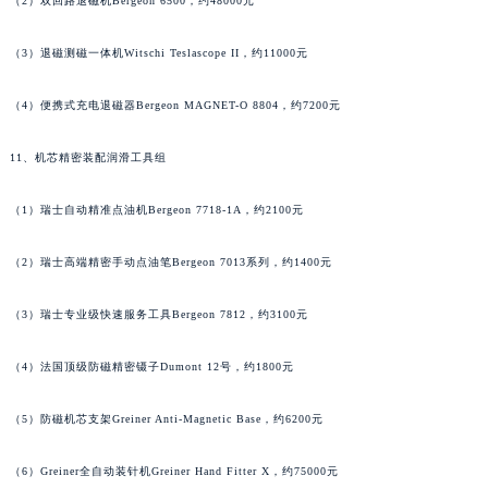
（2）双回路退磁机Bergeon 6500，约48000元
河南省许昌市魏都区建安大道与八龙路交叉口罗杰杜彼售后服务中心（需提前预约）
河南省郑州市二七区民主路10号华润大厦29层2905室罗杰杜彼售后服务中心（需提前预约）
（3）退磁测磁一体机Witschi Teslascope II，约11000元
河南省周口市川汇区七一路罗杰杜彼售后服务中心（需提前预约）
（4）便携式充电退磁器Bergeon MAGNET-O 8804，约7200元
河南省驻马店市驿城区乐山大道与置地大道交叉口罗杰杜彼售后服务中心（需提前预约）
湖北省鄂州市鄂城区文星大道罗杰杜彼售后服务中心（需提前预约）
11、机芯精密装配润滑工具组
湖北省黄冈市黄州区赤壁大道罗杰杜彼售后服务中心（需提前预约）
湖北省黄石市黄石港区武汉路罗杰杜彼售后服务中心（需提前预约）
（1）瑞士自动精准点油机Bergeon 7718-1A，约2100元
湖北省荆门市东宝中天街步行街罗杰杜彼售后服务中心（需提前预约）
湖北省荆州市荆州区荆中路罗杰杜彼售后服务中心（需提前预约）
（2）瑞士高端精密手动点油笔Bergeon 7013系列，约1400元
湖北省十堰市茅箭区人民北路罗杰杜彼售后服务中心（需提前预约）
（3）瑞士专业级快速服务工具Bergeon 7812，约3100元
湖北省随州市曾都区青年路罗杰杜彼售后服务中心（需提前预约）
湖北省咸宁市咸安区长安大道罗杰杜彼售后服务中心（需提前预约）
（4）法国顶级防磁精密镊子Dumont 12号，约1800元
湖北省襄阳市樊城区长虹路与人民路交叉口罗杰杜彼售后服务中心（需提前预约）
湖北省孝感市孝南区复兴大道罗杰杜彼售后服务中心（需提前预约）
（5）防磁机芯支架Greiner Anti-Magnetic Base，约6200元
湖北省宜昌市西陵区夷陵大道与港窑路罗杰杜彼售后服务中心（需提前预约）
（6）Greiner全自动装针机Greiner Hand Fitter X，约75000元
湖南省常德市武陵区人民路罗杰杜彼售后服务中心（需提前预约）