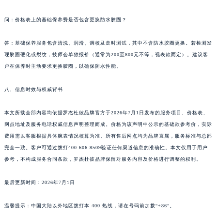
海南省海口市龙华区金贸东路5号海口华润大厦B座17层1707室罗杰杜彼售后服务中心（需提前预约）
问：价格表上的基础保养费是否包含更换防水胶圈？
河北省唐山市路南区新华东道100号万达广场写字楼A座10层1002室罗杰杜彼售后服务中心（需提前预约）
台州市椒江区东海大道1800号腾达中心东1幢20楼2002室罗杰杜彼售后服务中心（需提前预约）
答：基础保养服务包含清洗、润滑、调校及走时测试，其中不含防水胶圈更换。若检测发
呼和浩特市玉泉区大学西街70号华润万象城写字楼（鄂尔多斯大厦）23层2326室罗杰杜彼售后服务中心（需提前预约）
现胶圈硬化或裂纹，技师会单独报价（通常为200至800元不等，视表款而定）。建议客
兰州市七里河区西津西路16号兰州中心写字楼21层2102室罗杰杜彼售后服务中心（需提前预约）
户在保养时主动要求更换胶圈，以确保防水性能。
重庆市解放碑渝中区民权路28号英利国际金融中心写字楼20层01室罗杰杜彼售后服务中心（需提前预约）
节假日正常营业！
八、信息时效与权威背书
本文所载全部内容均依据罗杰杜彼品牌官方于2026年7月1日发布的服务项目、价格表、
网点地址及服务电话权威信息声明整理而成。价格为该声明中公示的基础款参考价，实际
费用需以客服根据具体腕表情况核算为准。所有售后网点均为品牌直属，服务标准与总部
完全一致。客户可通过拨打400-606-8509验证任何渠道信息的准确性。本文仅用于用户
参考，不构成服务合同条款，罗杰杜彼品牌保留对服务内容及价格进行调整的权利。
最后更新时间：2026年7月1日
温馨提示：中国大陆以外地区拨打本 400 热线，请在号码前加拨“+86”。