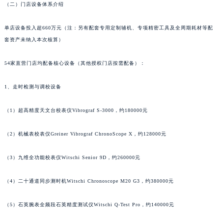
（二）门店设备体系介绍
山东省潍坊市奎文区东风东街罗杰杜彼售后服务中心（需提前预约）
山东省枣庄市滕州市北辛路与善国路交叉口罗杰杜彼售后服务中心（需提前预约）
单店设备投入超660万元（注：另有配套专用定制辅机、专项精密工具及全周期耗材等配
山东省淄博市张店区金晶大道罗杰杜彼售后服务中心（需提前预约）
套资产未纳入本次核算）
上海市黄浦区南京东路299号宏伊国际广场写字楼8层806室罗杰杜彼售后服务中心（需提前预约）
上海市徐汇区虹桥路3号港汇中心2座37层3705室罗杰杜彼售后服务中心（需提前预约）
54家直营门店均配备核心设备（其他授权门店按需配备）：
浙江省杭州市上城区钱江路1366号华润大厦A座5层503-5室罗杰杜彼售后服务中心（需提前预约）
1、走时检测与调校设备
浙江省湖州市吴兴区劳动路罗杰杜彼售后服务中心（需提前预约）
浙江省嘉兴市南湖区广益路705号嘉兴世界贸易中心A座13层1304室罗杰杜彼售后服务中心（需提前预约）
（1）超高精度天文台校表仪Vibrograf S-3000，约180000元
浙江省金华市金东区东市南街777号金华万达广场4号楼22楼2209室罗杰杜彼售后服务中心（需提前预约）
浙江省丽水市莲都区解放街罗杰杜彼售后服务中心（需提前预约）
（2）机械表校表仪Greiner Vibrograf ChronoScope X，约128000元
浙江省宁波市江北区大闸南路500号来福士广场办公楼20层2009室罗杰杜彼售后服务中心（需提前预约）
（3）九维全功能校表仪Witschi Senior 9D，约260000元
浙江省衢州市柯城区上街罗杰杜彼售后服务中心（需提前预约）
浙江省绍兴市越城区胜利东路379号世茂天际中心写字楼8层805室罗杰杜彼售后服务中心（需提前预约）
（4）二十通道同步测时机Witschi Chronoscope M20 G3，约380000元
浙江省舟山市定海区解放东路罗杰杜彼售后服务中心（需提前预约）
澳门特别行政区大堂区议事亭前地（新马路）罗杰杜彼售后服务中心（需提前预约）
（5）石英腕表全频段石英精度测试仪Witschi Q-Test Pro，约140000元
澳门特别行政区风顺堂区南湾大马路罗杰杜彼售后服务中心（需提前预约）