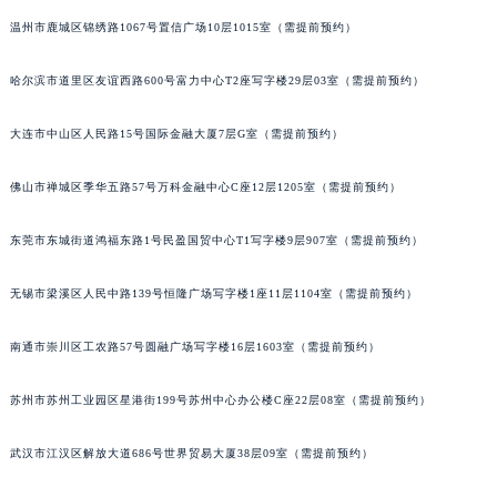
内蒙古自治区兴安盟市乌兰浩特市兴安大街罗杰杜彼售后服务中心（需提前预约）
温州市鹿城区锦绣路1067号置信广场10层1015室（需提前预约）
山西省大同市平城区迎宾街罗杰杜彼售后服务中心（需提前预约）
山西省晋城市城区黄华街罗杰杜彼售后服务中心（需提前预约）
哈尔滨市道里区友谊西路600号富力中心T2座写字楼29层03室（需提前预约）
山西省晋中市榆次区顺城街罗杰杜彼售后服务中心（需提前预约）
大连市中山区人民路15号国际金融大厦7层G室（需提前预约）
山西省临汾市尧都区解放路罗杰杜彼售后服务中心（需提前预约）
山西省吕梁市离石区永宁中路与建设街交叉口罗杰杜彼售后服务中心（需提前预约）
佛山市禅城区季华五路57号万科金融中心C座12层1205室（需提前预约）
山西省朔州市朔城区怡西路与鄯阳西街交汇处罗杰杜彼售后服务中心（需提前预约）
山西省忻州市忻府区和平东街与七一南路交叉口罗杰杜彼售后服务中心（需提前预约）
东莞市东城街道鸿福东路1号民盈国贸中心T1写字楼9层907室（需提前预约）
山西省阳泉市郊区平阳东街与新城大道交叉口罗杰杜彼售后服务中心（需提前预约）
无锡市梁溪区人民中路139号恒隆广场写字楼1座11层1104室（需提前预约）
山西省运城市盐湖区河东街罗杰杜彼售后服务中心（需提前预约）
山西省长治市潞州区英雄中路罗杰杜彼售后服务中心（需提前预约）
南通市崇川区工农路57号圆融广场写字楼16层1603室（需提前预约）
山西省太原市迎泽区迎泽街道解放路15号亨得利名表维修授权店3楼罗杰杜彼售后服务中心（需提前预约）
天津市和平区赤峰道136号天津国际金融中心26层2603室罗杰杜彼售后服务中心（需提前预约）
苏州市苏州工业园区星港街199号苏州中心办公楼C座22层08室（需提前预约）
安徽省安庆市迎江区人民路罗杰杜彼售后服务中心（需提前预约）
安徽省蚌埠市蚌山区淮河路罗杰杜彼售后服务中心（需提前预约）
武汉市江汉区解放大道686号世界贸易大厦38层09室（需提前预约）
安徽省亳州市谯城区魏武大道罗杰杜彼售后服务中心（需提前预约）