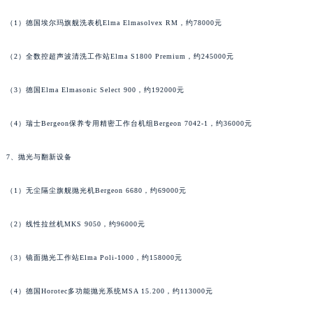
广西壮族自治区贺州市八步区城东街道灵峰南路罗杰杜彼售后服务中心（需提前预约）
（1）德国埃尔玛旗舰洗表机Elma Elmasolvex RM，约78000元
广西壮族自治区来宾市兴宾区桂中大道罗杰杜彼售后服务中心（需提前预约）
广西壮族自治区柳州市城中区中山中路罗杰杜彼售后服务中心（需提前预约）
（2）全数控超声波清洗工作站Elma S1800 Premium，约245000元
广西壮族自治区钦州市钦南区金海湾东大街罗杰杜彼售后服务中心（需提前预约）
广西壮族自治区梧州市万秀区龙湖镇高旺路罗杰杜彼售后服务中心（需提前预约）
（3）德国Elma Elmasonic Select 900，约192000元
广西壮族自治区玉林市玉州区金玉路罗杰杜彼售后服务中心（需提前预约）
（4）瑞士Bergeon保养专用精密工作台机组Bergeon 7042-1，约36000元
海南省儋州市儋州市那大镇兰洋北路罗杰杜彼售后服务中心（需提前预约）
海南省东方市八所镇解放西路罗杰杜彼售后服务中心（需提前预约）
7、抛光与翻新设备
海南省琼海市嘉积镇东风路罗杰杜彼售后服务中心（需提前预约）
海南省三沙市西沙区西沙群岛永兴岛北京路罗杰杜彼售后服务中心（需提前预约）
（1）无尘隔尘旗舰抛光机Bergeon 6680，约69000元
海南省三亚市吉阳区迎宾路罗杰杜彼售后服务中心（需提前预约）
（2）线性拉丝机MKS 9050，约96000元
海南省万宁市万城镇解放路罗杰杜彼售后服务中心（需提前预约）
海南省文昌市文城镇教育东路罗杰杜彼售后服务中心（需提前预约）
（3）镜面抛光工作站Elma Poli-1000，约158000元
海南省五指山市通什镇三月三大道罗杰杜彼售后服务中心（需提前预约）
香港特别行政区尖沙咀区油尖旺区广东道罗杰杜彼售后服务中心（需提前预约）
（4）德国Horotec多功能抛光系统MSA 15.200，约113000元
香港特别行政区金钟区中西区金钟道罗杰杜彼售后服务中心（需提前预约）