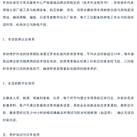
罗杰杜彼官方售后服务中心严格遵循品牌总部制定的《技术作业指导书》，所有操作均采
四川省凉山州市西昌市大巷口下街罗杰杜彼售后服务中心（需提前预约）
用瑞士原厂级工具与检测设备。机芯拆解、清洗、润滑步骤使用专用精密仪器与高纯度润
四川省泸州市江阳区治平路罗杰杜彼售后服务中心（需提前预约）
滑油，确保摆幅、偏振、日差等参数符合出厂标准。每个工位配备防静电工作台与恒温恒
四川省眉山市东坡区三苏路罗杰杜彼售后服务中心（需提前预约）
湿环境，杜绝灰尘与静电干扰。
四川省绵阳市涪城区翠花街罗杰杜彼售后服务中心（需提前预约）
四川省南充市高坪区江东大道罗杰杜彼售后服务中心（需提前预约）
2、专业技师认证体系
四川省内江市东兴区汉安大道罗杰杜彼售后服务中心（需提前预约）
承担维护作业的技师团队须通过罗杰杜彼内部资质考核，平均从业经验超过10年，每年接
四川省攀枝花市东区三线大道北段罗杰杜彼售后服务中心（需提前预约）
受品牌总部为期两周的技术强化培训。技师需掌握从经典三针机芯到复杂陀飞轮、三问报
四川省遂宁市船山区香林南路罗杰杜彼售后服务中心（需提前预约）
时等所有口径的拆装技巧，确保即使是限量款也能得到精准养护。
四川省雅安市雨城区熊猫大道罗杰杜彼售后服务中心（需提前预约）
四川省宜宾市翠屏区长翠路罗杰杜彼售后服务中心（需提前预约）
3、全流程数字化管控
四川省资阳市雁江区滨江大道一段与和平南路罗杰杜彼售后服务中心（需提前预约）
从腕表入库、检测、维修到复检、出库，每个环节均通过专用系统记录日志，并留存高清
四川省自贡市自流井区华商北路罗杰杜彼售后服务中心（需提前预约）
影像资料。客户可通过客服电话查询服务进度，系统会自动推送状态变更通知。最终交付
西藏自治区阿里地区噶尔县北京西路罗杰杜彼售后服务中心（需提前预约）
前，腕表需经过至少48小时的模拟佩戴走时测试与防水性能检测（如适用），确认无误后
西藏自治区昌都市卡若区昌都西路罗杰杜彼售后服务中心（需提前预约）
封装归还。
西藏自治区拉萨市城关区北京中路罗杰杜彼售后服务中心（需提前预约）
西藏自治区林芝市巴宜区广东路罗杰杜彼售后服务中心（需提前预约）
五、养护知识与日常使用