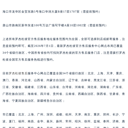
福建省三明市三元区东乾二路罗杰杜彼售后服务中心（需提前预约）
海口市龙华区金贸东路5号海口华润大厦B座17层1707室（需提前预约）
福建省漳州市龙文区步港路罗杰杜彼售后服务中心（需提前预约）
江苏省常州市新北区龙锦路1590号现代传媒中心5号楼10层1008室罗杰杜彼售后服务中心（需提前预约）
唐山市路南区新华东道100号万达广场写字楼A座10层1002室（需提前预约）
江苏省淮安市清江浦区淮海北路罗杰杜彼售后服务中心（需提前预约）
江苏省连云港市海州区通灌北路罗杰杜彼售后服务中心（需提前预约）
上述所有罗杰杜彼官方售后服务地址服务范围均为全国，全部可选择到店或邮寄服务，注
江苏省南京市秦淮区中山南路1号南京中心22层22-C1-C3室罗杰杜彼售后服务中心（需提前预约）
意提前预约即可。截至2026年7月1日，最新罗杰杜彼官方售后服务中心网点布局已覆盖
江苏省宿迁市宿城区西湖路罗杰杜彼售后服务中心（需提前预约）
34个省级行政区，中国所有省份均可找到罗杰杜彼的官方售后服务门店，注意需拨打罗杰
杜彼全国官方售后服务热线进行预约。
江苏省泰州市海陵区永定东路399号置地商务中心东塔（华润万象城）17层1706室罗杰杜彼售后服务中心（需提前预约）
江苏省徐州市鼓楼区淮海东路29号苏宁广场IFC国际金融中心35层3508室罗杰杜彼售后服务中心（需提前预约）
目前
罗杰杜彼售后
服务中心网点已覆盖全国34个省级行政区：北京、上海、天津、重庆、
江苏省盐城市盐都区世纪大道5号盐城金融城写字楼1号楼16层1604室罗杰杜彼售后服务中心（需提前预约）
澳门、香港、河北省、山西省、内蒙古自治区、辽宁省、吉林省、黑龙江省、江苏省、浙
江苏省扬州市邗江区国展路29号星耀天地写字楼1号楼18层1803室罗杰杜彼售后服务中心（需提前预约）
江省、安徽省、福建省、江西省、山东省、台湾省、河南省、湖北省、湖南省、广东省、
江苏省镇江市京口区中山东路罗杰杜彼售后服务中心（需提前预约）
广西壮族自治区、海南省、四川省、贵州省、云南省、西藏自治区、陕西省、甘肃省、青
江西省抚州市临川区赣东大道罗杰杜彼售后服务中心（需提前预约）
海省、宁夏回族自治区、新疆维吾尔自治区；
江西省赣州市章贡区文清路罗杰杜彼售后服务中心（需提前预约）
市已覆盖：北京、上海、广州、深圳、成都、杭州、天津、南京、重庆、郑州、长沙、宁
江西省吉安市吉州区井冈山大道罗杰杜彼售后服务中心（需提前预约）
波、厦门、福州、南昌、金华、嘉兴、扬州、常州、绍兴、徐州、盐城、泰州、济南、惠
江西省景德镇市珠山区珠山中路罗杰杜彼售后服务中心（需提前预约）