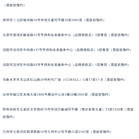
辽宁省营口市站前区市府路与渤海大街交叉口罗杰杜彼售后服务中心（需提前预约）
（需提前预约）
辽宁省沈阳市沈河区中街路137号亨得利名表维修授权店1楼罗杰杜彼售后服务中心（需提前预约）
郑州市二七区铭功路10号华润大厦写字楼29层2905室（需提前预约）
辽宁省沈阳市沈河区中街路83号亨得利名表维修授权店1楼罗杰杜彼售后服务中心（需提前预约）
北京市朝阳区建国门外大街甲6号华熙国际中心D座11层1102室罗杰杜彼售后服务中心（北京总部）（需提前预约）
太原市迎泽区解放路15号亨得利名表服务中心（品牌授权店）3层整层（需提前预约）
北京市东城区东长安街1号王府井东方广场W3座6层602室罗杰杜彼售后服务中心（需提前预约）
河北省保定市竞秀区朝阳北大街北国先天下罗杰杜彼售后服务中心（需提前预约）
沈阳市沈河区中街路137号亨得利名表服务中心（品牌授权店）1层整层（需提前预约）
内蒙古自治区阿拉善盟市左旗土尔扈特大街罗杰杜彼售后服务中心（需提前预约）
沈阳市沈河区中街路83号亨得利名表服务中心（品牌授权店）1层整层（需提前预约）
内蒙古自治区巴彦淖尔市临河区新华街罗杰杜彼售后服务中心（需提前预约）
内蒙古自治区包头市青山区幸福路甲3号王府井百货名表维修罗杰杜彼售后服务中心（需提前预约）
乌鲁木齐市天山区红山路26号时代广场（CCMALL）C座17层17-B（需提前预约）
内蒙古自治区赤峰市红山区哈达街罗杰杜彼售后服务中心（需提前预约）
内蒙古自治区鄂尔多斯市东胜区伊金霍洛街罗杰杜彼售后服务中心（需提前预约）
台州市椒江区东海大道1800号腾达中心东1幢20楼2002室（需提前预约）
内蒙古自治区呼伦贝尔市海拉尔区中央街罗杰杜彼售后服务中心（需提前预约）
内蒙古自治区通辽市科尔沁区明仁大街罗杰杜彼售后服务中心（需提前预约）
呼和浩特市玉泉区大学西街70号华润万象城写字楼（鄂尔多斯大厦）23层2326室（需提
前预约）
内蒙古自治区乌海市海勃湾区人民南路罗杰杜彼售后服务中心（需提前预约）
内蒙古自治区乌兰察布市集宁区恩和大街罗杰杜彼售后服务中心（需提前预约）
兰州市七里河区西津西路16号兰州中心写字楼21层2102室（需提前预约）
内蒙古自治区锡林郭勒盟市锡林浩特市光明街与额尔敦路交叉口罗杰杜彼售后服务中心（需提前预约）