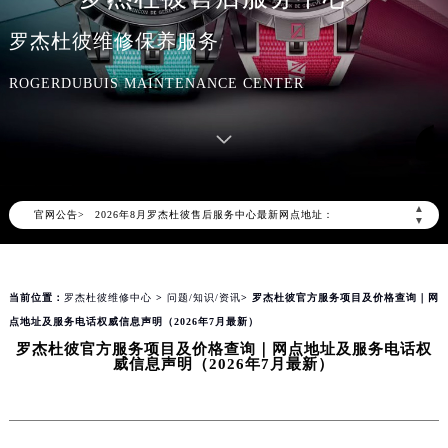
罗杰杜彼维修保养服务
ROGERDUBUIS MAINTENANCE CENTER
2026年8月罗杰杜彼中国区售后服务网络优化升级公告
2026年8月罗杰杜彼全国官方售后客户服务热线：400-606-8509
罗杰杜彼官方全国统一服务热线400-606-8509，服务覆盖中国大陆、香港、澳门、台湾全部区域（非大陆需加拨“+86”）
▲
2026年8月罗杰杜彼售后服务中心最新网点地址：
官网公告>
▼
北京市朝阳区建国门外大街甲6号华熙国际中心写字楼D座11层1102室（北京总部）（需提前预约）
北京市东城区东长安街1号东方广场写字楼W3座6层602室（需提前预约）
天津市和平区赤峰道136号天津国际金融中心写字楼26层2603室（需提前预约）
当前位置：
罗杰杜彼维修中心
>
问题/知识/资讯
> 罗杰杜彼官方服务项目及价格查询｜网
点地址及服务电话权威信息声明（2026年7月最新）
上海市徐汇区虹桥路3号港汇中心写字楼2座37层3705室（需提前预约）
罗杰杜彼官方服务项目及价格查询｜网点地址及服务电话权
上海市黄浦区南京东路299号宏伊国际广场写字楼8层806室（需提前预约）
威信息声明（2026年7月最新）
南京市秦淮区中山南路1号（新街口）南京中心写字楼22层C1-1室（需提前预约）
常州市新北区龙锦路1590号现代传媒中心写字楼5号楼10层1008室（需提前预约）
徐州市鼓楼区淮海东路29号苏宁广场IFC国际金融中心写字楼35层3508室（需提前预约）