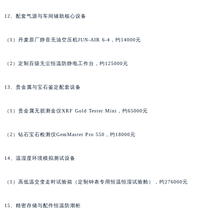
湖南省郴州市北湖区国庆北路罗杰杜彼售后服务中心（需提前预约）
12、配套气源与车间辅助核心设备
湖南省衡阳市雁峰区解放路罗杰杜彼售后服务中心（需提前预约）
湖南省怀化市鹤城区迎丰中路罗杰杜彼售后服务中心（需提前预约）
（1）丹麦原厂静音无油空压机JUN-AIR 6-4，约14000元
湖南省娄底市娄星区长青街罗杰杜彼售后服务中心（需提前预约）
湖南省邵阳市双清区东风路罗杰杜彼售后服务中心（需提前预约）
（2）定制百级无尘恒温防静电工作台，约125000元
湖南省湘潭市雨湖区莲城大道罗杰杜彼售后服务中心（需提前预约）
13、贵金属与宝石鉴定配套设备
湖南省益阳市赫山区桃花仑路罗杰杜彼售后服务中心（需提前预约）
湖南省永州市冷水滩区永州大道与中兴路交叉口罗杰杜彼售后服务中心（需提前预约）
（1）贵金属无损测金仪XRF Gold Tester Mini，约65000元
湖南省岳阳市岳阳楼区东茅岭路罗杰杜彼售后服务中心（需提前预约）
湖南省张家界市永定区解放路罗杰杜彼售后服务中心（需提前预约）
（2）钻石宝石检测仪GemMaster Pro 550，约18000元
湖南省长沙市芙蓉区建湘路393号世茂环球金融中心写字楼10层1013室罗杰杜彼售后服务中心（需提前预约）
14、温湿度环境模拟测试设备
湖南省株洲市芦淞区建设南路罗杰杜彼售后服务中心（需提前预约）
甘肃省白银市白银区北京路罗杰杜彼售后服务中心（需提前预约）
（1）高低温交变走时试验箱（定制钟表专用恒温恒湿试验舱），约276000元
甘肃省定西市安定区解放路罗杰杜彼售后服务中心（需提前预约）
甘肃省敦煌市沙州镇阳关中路罗杰杜彼售后服务中心（需提前预约）
15、精密存储与配件恒温防潮柜
甘肃省合作市人民街罗杰杜彼售后服务中心（需提前预约）