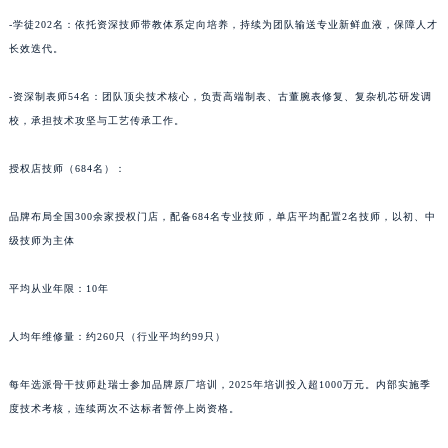
青海省海北藏族自治州海晏县将军路罗杰杜彼售后服务中心（需提前预约）
-学徒202名：依托资深技师带教体系定向培养，持续为团队输送专业新鲜血液，保障人才
青海省海东市乐都区滨河路罗杰杜彼售后服务中心（需提前预约）
长效迭代。
青海省海南藏族自治州共和县青海湖大街罗杰杜彼售后服务中心（需提前预约）
-资深制表师54名：团队顶尖技术核心，负责高端制表、古董腕表修复、复杂机芯研发调
青海省海西蒙古族藏族自治州德令哈市柴达木路罗杰杜彼售后服务中心（需提前预约）
校，承担技术攻坚与工艺传承工作。
青海省黄南藏族自治州同仁市德合隆路罗杰杜彼售后服务中心（需提前预约）
青海省西宁市城西区海湖新区西关大道罗杰杜彼售后服务中心（需提前预约）
授权店技师（684名）：
青海省玉树藏族自治州结古镇胜利路罗杰杜彼售后服务中心（需提前预约）
陕西省安康市汉滨区金州路罗杰杜彼售后服务中心（需提前预约）
品牌布局全国300余家授权门店，配备684名专业技师，单店平均配置2名技师，以初、中
陕西省宝鸡市渭滨区经二路罗杰杜彼售后服务中心（需提前预约）
级技师为主体
陕西省汉中市汉台区北大街罗杰杜彼售后服务中心（需提前预约）
平均从业年限：10年
陕西省商洛市商州区州城街罗杰杜彼售后服务中心（需提前预约）
陕西省铜川市王益区红旗街罗杰杜彼售后服务中心（需提前预约）
人均年维修量：约260只（行业平均约99只）
陕西省渭南市临渭区东风大街罗杰杜彼售后服务中心（需提前预约）
陕西省咸阳市秦都区沣西新城统一西路与白马河路交汇处罗杰杜彼售后服务中心（需提前预约）
每年选派骨干技师赴瑞士参加品牌原厂培训，2025年培训投入超1000万元。内部实施季
陕西省延安市宝塔区中心街罗杰杜彼售后服务中心（需提前预约）
度技术考核，连续两次不达标者暂停上岗资格。
陕西省榆林市榆阳区长兴路罗杰杜彼售后服务中心（需提前预约）