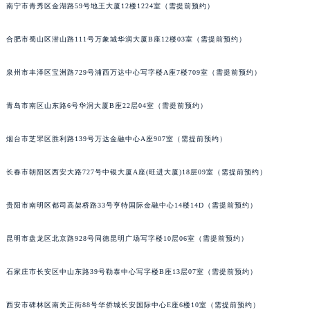
南宁市青秀区金湖路59号地王大厦12楼1224室（需提前预约）
安徽省池州市贵池区长江路罗杰杜彼售后服务中心（需提前预约）
安徽省滁州市琅琊区南谯北路罗杰杜彼售后服务中心（需提前预约）
合肥市蜀山区潜山路111号万象城华润大厦B座12楼03室（需提前预约）
安徽省阜阳市颍州区颍州北路罗杰杜彼售后服务中心（需提前预约）
安徽省淮北市相山区淮海路罗杰杜彼售后服务中心（需提前预约）
泉州市丰泽区宝洲路729号浦西万达中心写字楼A座7楼709室（需提前预约）
安徽省淮南市田家庵区国庆中路罗杰杜彼售后服务中心（需提前预约）
青岛市南区山东路6号华润大厦B座22层04室（需提前预约）
安徽省黄山市屯溪区黄山西路罗杰杜彼售后服务中心（需提前预约）
安徽省六安市金安区解放中路罗杰杜彼售后服务中心（需提前预约）
烟台市芝罘区胜利路139号万达金融中心A座907室（需提前预约）
安徽省马鞍山市雨山区湖南西路罗杰杜彼售后服务中心（需提前预约）
安徽省宿州市埇桥区人民中路罗杰杜彼售后服务中心（需提前预约）
长春市朝阳区西安大路727号中银大厦A座(旺进大厦)18层09室（需提前预约）
安徽省铜陵市铜官区石城大道罗杰杜彼售后服务中心（需提前预约）
安徽省芜湖市镜湖区中山路步行街罗杰杜彼售后服务中心（需提前预约）
贵阳市南明区都司高架桥路33号亨特国际金融中心14楼14D（需提前预约）
安徽省宣城市宣州区叠嶂西路罗杰杜彼售后服务中心（需提前预约）
昆明市盘龙区北京路928号同德昆明广场写字楼10层06室（需提前预约）
福建省龙岩市新罗区九一南路罗杰杜彼售后服务中心（需提前预约）
福建省南平市建阳区人民西路罗杰杜彼售后服务中心（需提前预约）
石家庄市长安区中山东路39号勒泰中心写字楼B座13层07室（需提前预约）
福建省宁德市蕉城区天湖东路罗杰杜彼售后服务中心（需提前预约）
福建省莆田市城厢区霞林街道荔华东大道罗杰杜彼售后服务中心（需提前预约）
西安市碑林区南关正街88号华侨城长安国际中心E座6楼10室（需提前预约）