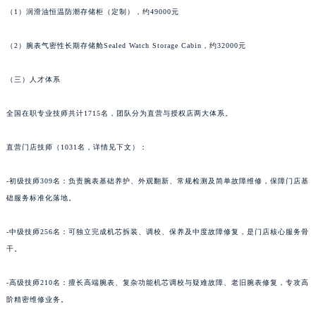
甘肃省嘉峪关市雄关区新华中路罗杰杜彼售后服务中心（需提前预约）
（1）润滑油恒温防潮存储柜（定制），约49000元
甘肃省金昌市金川区北京路罗杰杜彼售后服务中心（需提前预约）
（2）腕表气密性长期存储舱Sealed Watch Storage Cabin，约32000元
甘肃省酒泉市肃州区西大街罗杰杜彼售后服务中心（需提前预约）
甘肃省临夏市城南街道团结路罗杰杜彼售后服务中心（需提前预约）
（三）人才体系
甘肃省陇南市武都区人民路罗杰杜彼售后服务中心（需提前预约）
甘肃省平凉市崆峒区西大街罗杰杜彼售后服务中心（需提前预约）
全国在职专业技师共计1715名，团队分为直营与授权店两大体系。
甘肃省庆阳市西峰区南大街罗杰杜彼售后服务中心（需提前预约）
直营门店技师（1031名，详情见下文）：
甘肃省天水市秦州区民主路罗杰杜彼售后服务中心（需提前预约）
甘肃省武威市凉州区迎宾路罗杰杜彼售后服务中心（需提前预约）
-初级技师309名：负责腕表基础养护、外观翻新、常规检测及简单故障维修，保障门店基
甘肃省张掖市甘州区民乐北路罗杰杜彼售后服务中心（需提前预约）
础服务标准化落地。
宁夏回族自治区固原市原州区文化街罗杰杜彼售后服务中心（需提前预约）
宁夏回族自治区石嘴山市大武口区贺兰山路罗杰杜彼售后服务中心（需提前预约）
-中级技师256名：可独立完成机芯拆装、调校、保养及中度故障修复，是门店核心服务骨
宁夏回族自治区吴忠市利通区开元大道罗杰杜彼售后服务中心（需提前预约）
干。
宁夏回族自治区银川市兴庆区新华东路97号新百中心C馆一层C1-18号商铺罗杰杜彼售后服务中心（需提前预约）
-高级技师210名：擅长高端腕表、复杂功能机芯调校与疑难故障、老旧腕表修复，专攻高
宁夏回族自治区中卫市沙坡头区鼓楼东街罗杰杜彼售后服务中心（需提前预约）
阶精密维修业务。
青海省果洛藏族自治州玛沁县团结路罗杰杜彼售后服务中心（需提前预约）