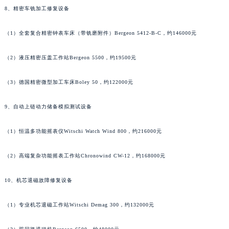
香港特别行政区九龙区油尖旺区弥敦道罗杰杜彼售后服务中心（需提前预约）
8、精密车铣加工修复设备
香港特别行政区铜锣湾区湾仔区轩尼诗道罗杰杜彼售后服务中心（需提前预约）
（1）全套复合精密钟表车床（带铣磨附件）Bergeon 5412-B-C，约146000元
河南省安阳市文峰区解放大道罗杰杜彼售后服务中心（需提前预约）
河南省鹤壁市淇滨区九州路罗杰杜彼售后服务中心（需提前预约）
（2）液压精密压盖工作站Bergeon 5500，约19500元
河南省济源市沁园街道济水大道罗杰杜彼售后服务中心（需提前预约）
河南省焦作市解放区解放路罗杰杜彼售后服务中心（需提前预约）
（3）德国精密微型加工车床Boley 50，约122000元
河南省开封市鼓楼区中山路罗杰杜彼售后服务中心（需提前预约）
9、自动上链动力储备模拟测试设备
河南省洛阳市西工区中州中路与解放路交叉口罗杰杜彼售后服务中心（需提前预约）
河南省漯河市源汇区交通路罗杰杜彼售后服务中心（需提前预约）
（1）恒温多功能摇表仪Witschi Watch Wind 800，约216000元
河南省南阳市宛城区范蠡东路与南都路交叉口罗杰杜彼售后服务中心（需提前预约）
河南省平顶山市卫东区建设路罗杰杜彼售后服务中心（需提前预约）
（2）高端复杂功能摇表工作站Chronowind CW-12，约168000元
河南省濮阳市大华龙区开州路绿城路交叉口罗杰杜彼售后服务中心（需提前预约）
河南省三门峡市湖滨区和平路罗杰杜彼售后服务中心（需提前预约）
10、机芯退磁故障修复设备
河南省商丘市梁园区神火大道罗杰杜彼售后服务中心（需提前预约）
（1）专业机芯退磁工作站Witschi Demag 300，约132000元
河南省新乡市红旗区人民路罗杰杜彼售后服务中心（需提前预约）
河南省信阳市浉河区东方红大道罗杰杜彼售后服务中心（需提前预约）