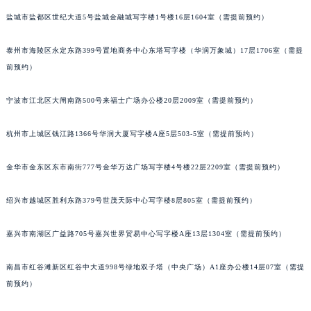
重庆市解放碑渝中区民权路28号英利国际金融中心写字楼20层01室（需提前预约）
盐城市盐都区世纪大道5号盐城金融城写字楼1号楼16层1604室（需提前预约）
黑龙江省大庆市萨尔图区会战大街罗杰杜彼售后服务中心（需提前预约）
黑龙江省鹤岗市向阳区红军路罗杰杜彼售后服务中心（需提前预约）
泰州市海陵区永定东路399号置地商务中心东塔写字楼（华润万象城）17层1706室（需提
前预约）
黑龙江省黑河市爱辉区中央街罗杰杜彼售后服务中心（需提前预约）
黑龙江省鸡西市鸡冠区红军路罗杰杜彼售后服务中心（需提前预约）
宁波市江北区大闸南路500号来福士广场办公楼20层2009室（需提前预约）
黑龙江省佳木斯市向阳区长安路罗杰杜彼售后服务中心（需提前预约）
黑龙江省牡丹江市东安区太平路罗杰杜彼售后服务中心（需提前预约）
杭州市上城区钱江路1366号华润大厦写字楼A座5层503-5室（需提前预约）
黑龙江省七台河市桃山区大同街罗杰杜彼售后服务中心（需提前预约）
黑龙江省齐齐哈尔市龙沙区龙华路罗杰杜彼售后服务中心（需提前预约）
金华市金东区东市南街777号金华万达广场写字楼4号楼22层2209室（需提前预约）
黑龙江省双鸭山市尖山区新兴大街罗杰杜彼售后服务中心（需提前预约）
绍兴市越城区胜利东路379号世茂天际中心写字楼8层805室（需提前预约）
黑龙江省绥化市北林区新华街与康庄路交叉口罗杰杜彼售后服务中心（需提前预约）
黑龙江省伊春市伊美区通河路罗杰杜彼售后服务中心（需提前预约）
嘉兴市南湖区广益路705号嘉兴世界贸易中心写字楼A座13层1304室（需提前预约）
吉林省白城市洮北区明仁南街罗杰杜彼售后服务中心（需提前预约）
吉林省白山市浑江区浑江大街罗杰杜彼售后服务中心（需提前预约）
南昌市红谷滩新区红谷中大道998号绿地双子塔（中央广场）A1座办公楼14层07室（需提
吉林省吉林市船营区河南街罗杰杜彼售后服务中心（需提前预约）
前预约）
吉林省辽源市龙山区人民大街罗杰杜彼售后服务中心（需提前预约）