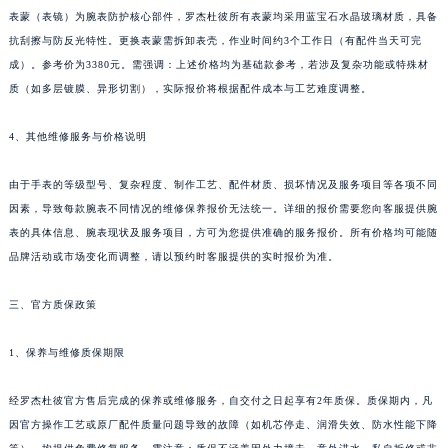
新疆维吾尔自治区克拉玛依市克拉玛依区友谊路罗杰杜彼售后服务中心（需提前预约）
表蒙（表镜）为腕表防护核心部件，罗杰杜彼所有表蒙均采用蓝宝石水晶玻璃材质，具备
抗刮擦与防反光特性。更换表蒙需拆卸表壳，作业时间约3个工作日（有配件当天可完
新疆维吾尔自治区库车市库车市文化东路罗杰杜彼售后服务中心（需提前预约）
成）。参考价为3380元。需强调：上述价格均为基础款参考，若涉及复杂功能或特殊材
新疆维吾尔自治区库尔勒市库尔勒市人民东路罗杰杜彼售后服务中心（需提前预约）
质（如多层镀膜、异形切割），实际报价将根据配件成本与工艺难度调整。
新疆维吾尔自治区奎屯市团结西街罗杰杜彼售后服务中心（需提前预约）
新疆维吾尔自治区昆玉市昆泉街罗杰杜彼售后服务中心（需提前预约）
4、其他维修服务与价格说明
新疆维吾尔自治区沙湾市三道河子镇世纪大道南路罗杰杜彼售后服务中心（需提前预约）
新疆维吾尔自治区石河子市北二路罗杰杜彼售后服务中心（需提前预约）
由于手表的等级型号、复杂程度、制作工艺、配件材质、损坏情况及服务项目等各项不同
因素，导致每款腕表不同情况的维修保养报价无法统一。详细的报价需要您向客服提供腕
新疆维吾尔自治区双河市光明路罗杰杜彼售后服务中心（需提前预约）
表的具体信息、腕表现状及服务项目，方可为您提供准确的服务报价。所有价格均可能随
新疆维吾尔自治区塔城市塔城地区闻琴路罗杰杜彼售后服务中心（需提前预约）
品牌活动或市场变化而调整，请以预约时客服提供的实时报价为准。
新疆维吾尔自治区铁门关市兴疆路罗杰杜彼售后服务中心（需提前预约）
新疆维吾尔自治区图木舒克市图木舒克市中兴街罗杰杜彼售后服务中心（需提前预约）
三、官方质保政策
新疆维吾尔自治区吐鲁番市高昌区文化中路文化中路罗杰杜彼售后服务中心（需提前预约）
新疆维吾尔自治区乌苏市乌鲁木齐北路罗杰杜彼售后服务中心（需提前预约）
1、保养与维修质保期限
新疆维吾尔自治区五家渠市长征西街罗杰杜彼售后服务中心（需提前预约）
经罗杰杜彼官方售后完成的保养或维修服务，自交付之日起享有2年质保。质保期内，凡
新疆维吾尔自治区新星市东风路罗杰杜彼售后服务中心（需提前预约）
因官方操作工艺或原厂配件质量问题导致的故障（如机芯停走、润滑失效、防水性能下降
新疆维吾尔自治区伊宁市解放西路罗杰杜彼售后服务中心（需提前预约）