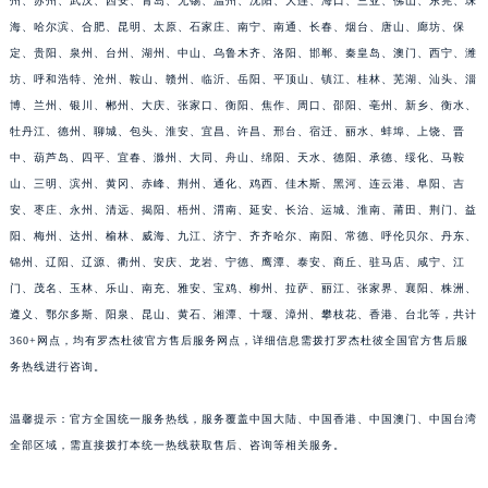
州、苏州、武汉、西安、青岛、无锡、温州、沈阳、大连、海口、三亚、佛山、东莞、珠
江西省九江市浔阳区浔阳路罗杰杜彼售后服务中心（需提前预约）
海、哈尔滨、合肥、昆明、太原、石家庄、南宁、南通、长春、烟台、唐山、廊坊、保
江西省南昌市红谷滩新区红谷中大道998号绿地双子塔（中央广场）A1座办公楼14层1407室罗杰杜彼售后服务中心（需提前预约）
定、贵阳、泉州、台州、湖州、中山、乌鲁木齐、洛阳、邯郸、秦皇岛、澳门、西宁、潍
江西省萍乡市安源区萍安北大道与康庄路交叉口罗杰杜彼售后服务中心（需提前预约）
坊、呼和浩特、沧州、鞍山、赣州、临沂、岳阳、平顶山、镇江、桂林、芜湖、汕头、淄
博、兰州、银川、郴州、大庆、张家口、衡阳、焦作、周口、邵阳、亳州、新乡、衡水、
江西省上饶市信州区滨江西路罗杰杜彼售后服务中心（需提前预约）
牡丹江、德州、聊城、包头、淮安、宜昌、许昌、邢台、宿迁、丽水、蚌埠、上饶、晋
江西省新余市渝水区北湖西路罗杰杜彼售后服务中心（需提前预约）
中、葫芦岛、四平、宜春、滁州、大同、舟山、绵阳、天水、德阳、承德、绥化、马鞍
江西省宜春市袁州区中山中路罗杰杜彼售后服务中心（需提前预约）
山、三明、滨州、黄冈、赤峰、荆州、通化、鸡西、佳木斯、黑河、连云港、阜阳、吉
江西省鹰潭市月湖区胜利东路罗杰杜彼售后服务中心（需提前预约）
安、枣庄、永州、清远、揭阳、梧州、渭南、延安、长治、运城、淮南、莆田、荆门、益
山东省德州市德城区东风中路罗杰杜彼售后服务中心（需提前预约）
阳、梅州、达州、榆林、威海、九江、济宁、齐齐哈尔、南阳、常德、呼伦贝尔、丹东、
山东省东营市东营区济南路罗杰杜彼售后服务中心（需提前预约）
锦州、辽阳、辽源、衢州、安庆、龙岩、宁德、鹰潭、泰安、商丘、驻马店、咸宁、江
门、茂名、玉林、乐山、南充、雅安、宝鸡、柳州、拉萨、丽江、张家界、襄阳、株洲、
山东省济南市历下区经十路11111号华润中心写字楼（万象城）15层1508室罗杰杜彼售后服务中心（需提前预约）
遵义、鄂尔多斯、阳泉、昆山、黄石、湘潭、十堰、漳州、攀枝花、香港、台北等，共计
山东省济宁市任城区太白楼路罗杰杜彼售后服务中心（需提前预约）
360+网点，均有罗杰杜彼官方售后服务网点，详细信息需拨打罗杰杜彼全国官方售后服
山东省莱芜市文化南路8号银座商城名表维修一楼名表维修罗杰杜彼售后服务中心（需提前预约）
务热线进行咨询。
山东省临沂市兰山区解放路罗杰杜彼售后服务中心（需提前预约）
山东省日照市东港区烟台路罗杰杜彼售后服务中心（需提前预约）
温馨提示：官方全国统一服务热线，服务覆盖中国大陆、中国香港、中国澳门、中国台湾
山东省泰安市泰山区财源街道泰山大街罗杰杜彼售后服务中心（需提前预约）
全部区域，需直接拨打本统一热线获取售后、咨询等相关服务。
山东省威海市环翠区新威海路89号振华商厦一楼名表维修罗杰杜彼售后服务中心（需提前预约）