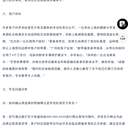
进行防水测试，费用包含在基础保养服务中。
云南省玉溪市红塔区南北大街罗杰杜彼售后服务中心（需提前预约）
云南省昭通市昭阳区青年路罗杰杜彼售后服务中心（需提前预约）
六、用户评价
台湾省台北市万华区中华路罗杰杜彼售后服务中心（需提前预约）

许多客户对罗杰杜彼官方售后服务的专业性表示认可。一位来自上海的藏家分享道：“服
台湾省新北市板桥区文化路罗杰杜彼售后服务中心（需提前预约）
务团队在检测后主动说明机芯内部磨损细节，并附上检测报告截图，透明程度超出预

台湾省桃园市中坜区中丰路罗杰杜彼售后服务中心（需提前预约）
期。”北京的一位长期用户提到：“更换表带后，技师主动调试了表扣松紧度，这种细节关
台湾省台中市西屯区文华路罗杰杜彼售后服务中心（需提前预约）
怀让人感受到品牌对客户的尊重。”广州的客户反馈：“邮寄服务效率很高，从寄出到收到
台湾省台南市中西区国华街罗杰杜彼售后服务中心（需提前预约）
仅用了4个工作日，包装内附有专属维护建议卡，非常贴心。”深圳的一位企业家表
台湾省高雄市新兴区五福路罗杰杜彼售后服务中心（需提前预约）
示：“尽管收费透明，但每次保养后腕表走时精度确实恢复到新表水平，物有所值。”成都
台湾省基隆市仁爱区仁三路罗杰杜彼售后服务中心（需提前预约）
的收藏爱好者称赞：“预约到店体验很流畅，接待人员耐心解答了关于机芯打磨工艺的所
有疑问，专业素养令人信服。”
台湾省新竹市东区中正路罗杰杜彼售后服务中心（需提前预约）
台湾省嘉义市东区文化路罗杰杜彼售后服务中心（需提前预约）
七、常见问题问答
重庆市江北区观音桥步行街2号融恒时代广场9层902室罗杰杜彼售后服务中心（需提前预约）
新疆维吾尔自治区乌鲁木齐市天山区红山路26号时代广场（CCMALL）C座17层17-B罗杰杜彼售后服务中心（需提前预约）
问：如何确认我选择的维修网点是罗杰杜彼官方售后？
浙江省温州市鹿城区锦绣路1067号置信广场10层1015室罗杰杜彼售后服务中心（需提前预约）
黑龙江省哈尔滨市道里区友谊西路600号富力中心T2座写字楼29层03室室罗杰杜彼售后服务中心（需提前预约）
答：您可通过拨打官方客服热线400-606-8509进行网点查询与预约。所有官方网点均由
品牌总部直接管理，客户到店或邮寄后均会开具加盖品牌服务章的正式单据。建议优先通
辽宁省大连市中山区人民路15号国际金融大厦7层G室罗杰杜彼售后服务中心（需提前预约）