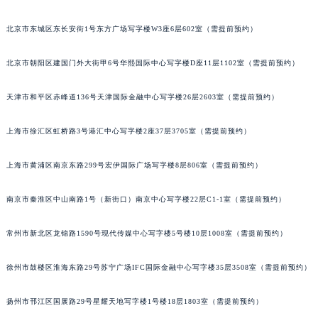
武汉市江汉区解放大道686号世界贸易大厦38层09室（需提前预约）
北京市东城区东长安街1号东方广场写字楼W3座6层602室（需提前预约）
南宁市青秀区金湖路59号地王大厦12楼1224室（需提前预约）
合肥市蜀山区潜山路111号万象城华润大厦B座12楼03室（需提前预约）
北京市朝阳区建国门外大街甲6号华熙国际中心写字楼D座11层1102室（需提前预约）
泉州市丰泽区宝洲路729号浦西万达中心写字楼A座7楼709室（需提前预约）
青岛市南区山东路6号华润大厦B座22层04室（需提前预约）
天津市和平区赤峰道136号天津国际金融中心写字楼26层2603室（需提前预约）
烟台市芝罘区胜利路139号万达金融中心A座907室（需提前预约）
长春市朝阳区西安大路727号中银大厦A座(旺进大厦)18层09室（需提前预约）
上海市徐汇区虹桥路3号港汇中心写字楼2座37层3705室（需提前预约）
贵阳市南明区都司高架桥路33号亨特国际金融中心14楼14D（需提前预约）
上海市黄浦区南京东路299号宏伊国际广场写字楼8层806室（需提前预约）
昆明市盘龙区北京路928号同德昆明广场写字楼10层06室（需提前预约）
石家庄市长安区中山东路39号勒泰中心写字楼B座13层07室（需提前预约）
南京市秦淮区中山南路1号（新街口）南京中心写字楼22层C1-1室（需提前预约）
西安市碑林区南关正街88号华侨城长安国际中心E座6楼10室（需提前预约）
海口市龙华区金贸东路5号海口华润大厦B座17层1707室（需提前预约）
常州市新北区龙锦路1590号现代传媒中心写字楼5号楼10层1008室（需提前预约）
唐山市路南区新华东道100号万达广场写字楼A座10层1002室（需提前预约）
徐州市鼓楼区淮海东路29号苏宁广场IFC国际金融中心写字楼35层3508室（需提前预约）
台州市椒江区东海大道1800号腾达中心东1幢20楼2002室（需提前预约）
内蒙古自治区呼和浩特市玉泉区大学西街70号华润万象城写字楼（鄂尔多斯大厦）23层2326室（需提前预约）
扬州市邗江区国展路29号星耀天地写字楼1号楼18层1803室（需提前预约）
甘肃省兰州市七里河区西津西路16号兰州中心写字楼21层2102室（需提前预约）