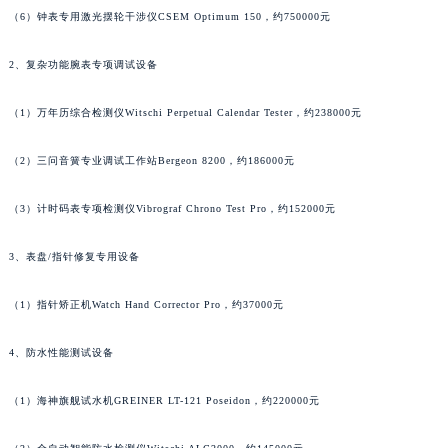
澳门特别行政区花地玛堂区关闸广场罗杰杜彼售后服务中心（需提前预约）
（6）钟表专用激光摆轮干涉仪CSEM Optimum 150，约750000元
澳门特别行政区花王堂区大三巴商圈罗杰杜彼售后服务中心（需提前预约）
2、复杂功能腕表专项调试设备
澳门特别行政区嘉模堂区官也街罗杰杜彼售后服务中心（需提前预约）
澳门省路氹城市金光大道罗杰杜彼售后服务中心（需提前预约）
（1）万年历综合检测仪Witschi Perpetual Calendar Tester，约238000元
澳门特别行政区望德堂区塔石广场罗杰杜彼售后服务中心（需提前预约）
福建省福州市鼓楼区五四路128-1号恒力城写字楼15层03室罗杰杜彼售后服务中心（需提前预约）
（2）三问音簧专业调试工作站Bergeon 8200，约186000元
福建省厦门市思明区湖滨东路95号万象城华润大厦B座11层1104室罗杰杜彼售后服务中心（需提前预约）
（3）计时码表专项检测仪Vibrograf Chrono Test Pro，约152000元
广东省潮州市潮安区新风路与潮汕路交汇处罗杰杜彼售后服务中心（需提前预约）
广东省广州市天河区天河路230号万菱汇国际中心A塔7层704室罗杰杜彼售后服务中心（需提前预约）
3、表盘/指针修复专用设备
广东省广州市越秀区环市东路371-375号世界贸易中心大厦南塔15层1507室罗杰杜彼售后服务中心（需提前预约）
广东省河源市源城区越王大道罗杰杜彼售后服务中心（需提前预约）
（1）指针矫正机Watch Hand Corrector Pro，约37000元
广东省惠州市惠城区江北文昌一路7号华贸大厦1座30层3005室罗杰杜彼售后服务中心（需提前预约）
广东省江门市蓬江区广场西路罗杰杜彼售后服务中心（需提前预约）
4、防水性能测试设备
广东省揭阳市榕城进贤门步行街罗杰杜彼售后服务中心（需提前预约）
（1）海神旗舰试水机GREINER LT-121 Poseidon，约220000元
广东省茂名市电白区水东街道迎宾大道罗杰杜彼售后服务中心（需提前预约）
广东省梅州市梅江区金燕大道罗杰杜彼售后服务中心（需提前预约）