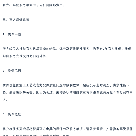
新疆维吾尔自治区可克达拉市幸福路罗杰杜彼售后服务中心（需提前预约）
官方出具的服务单为准，无任何隐形费用。
新疆维吾尔自治区克拉玛依市克拉玛依区友谊路罗杰杜彼售后服务中心（需提前预约）
三、官方质保政策
新疆维吾尔自治区库车市库车市文化东路罗杰杜彼售后服务中心（需提前预约）
新疆维吾尔自治区库尔勒市库尔勒市人民东路罗杰杜彼售后服务中心（需提前预约）
1、质保年限
新疆维吾尔自治区奎屯市团结西街罗杰杜彼售后服务中心（需提前预约）
新疆维吾尔自治区昆玉市昆泉街罗杰杜彼售后服务中心（需提前预约）
所有经罗杰杜彼官方售后完成的维修、保养及更换配件服务，均享有2年官方质保。质保
新疆维吾尔自治区沙湾市三道河子镇世纪大道南路罗杰杜彼售后服务中心（需提前预约）
期自服务完成交付之日起计算。
新疆维吾尔自治区石河子市北二路罗杰杜彼售后服务中心（需提前预约）
2、质保范围
新疆维吾尔自治区双河市光明路罗杰杜彼售后服务中心（需提前预约）
新疆维吾尔自治区塔城市塔城地区闻琴路罗杰杜彼售后服务中心（需提前预约）
质保覆盖因施工工艺或官方配件质量问题导致的故障，包括机芯走时误差、防水性能下
新疆维吾尔自治区铁门关市兴疆路罗杰杜彼售后服务中心（需提前预约）
降、表蒙密封失效等。因人为损坏、未按说明使用或第三方拆修造成的故障不在质保范围
新疆维吾尔自治区图木舒克市图木舒克市中兴街罗杰杜彼售后服务中心（需提前预约）
内。
新疆维吾尔自治区吐鲁番市高昌区文化中路文化中路罗杰杜彼售后服务中心（需提前预约）
新疆维吾尔自治区乌苏市乌鲁木齐北路罗杰杜彼售后服务中心（需提前预约）
3、质保凭证
新疆维吾尔自治区五家渠市长征西街罗杰杜彼售后服务中心（需提前预约）
客户在服务完成后将获得官方出具的质保卡及服务单据，请妥善保管。如需异地享受质保
新疆维吾尔自治区新星市东风路罗杰杜彼售后服务中心（需提前预约）