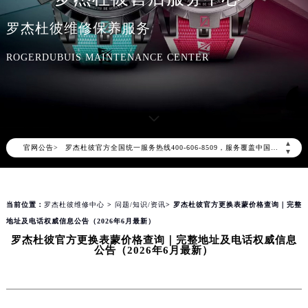
罗杰杜彼维修保养服务
ROGERDUBUIS MAINTENANCE CENTER
2026年8月罗杰杜彼中国区售后服务网络优化升级公告
2026年8月罗杰杜彼全国官方售后客户服务热线：400-606-8509
罗杰杜彼官方全国统一服务热线400-606-8509，服务覆盖中国大陆、香港、澳门、台湾全部区域（非大陆需加拨“+86”）
▲
官网公告>
▼
2026年8月罗杰杜彼售后服务中心最新网点地址：
北京市朝阳区建国门外大街甲6号华熙国际中心写字楼D座11层1102室（北京总部）（需提前预约）
北京市东城区东长安街1号东方广场写字楼W3座6层602室（需提前预约）
当前位置：
罗杰杜彼维修中心
>
问题/知识/资讯
> 罗杰杜彼官方更换表蒙价格查询｜完整
天津市和平区赤峰道136号天津国际金融中心写字楼26层2603室（需提前预约）
地址及电话权威信息公告（2026年6月最新）
罗杰杜彼官方更换表蒙价格查询｜完整地址及电话权威信息
上海市徐汇区虹桥路3号港汇中心写字楼2座37层3705室（需提前预约）
公告（2026年6月最新）
上海市黄浦区南京东路299号宏伊国际广场写字楼8层806室（需提前预约）
南京市秦淮区中山南路1号（新街口）南京中心写字楼22层C1-1室（需提前预约）
常州市新北区龙锦路1590号现代传媒中心写字楼5号楼10层1008室（需提前预约）