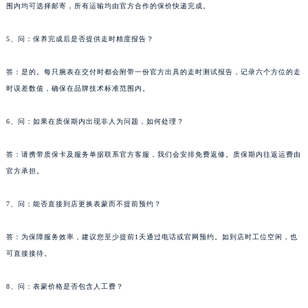
围内均可选择邮寄，所有运输均由官方合作的保价快递完成。
辽宁省大连市中山区人民路15号国际金融大厦7层G室罗杰杜彼售后服务中心（需提前预约）
广东省佛山市禅城区季华五路57号万科金融中心C座12层1205室罗杰杜彼售后服务中心（需提前预约）
5、问：保养完成后是否提供走时精度报告？
广东省东莞市东城街道鸿福东路1号民盈国贸中心T1写字楼9层907室罗杰杜彼售后服务中心（需提前预约）
江苏省无锡市梁溪区人民中路139号恒隆广场写字楼1座11层1104室罗杰杜彼售后服务中心（需提前预约）
答：是的。每只腕表在交付时都会附带一份官方出具的走时测试报告，记录六个方位的走
江苏省南通市崇川区工农路57号圆融广场写字楼16层1603室罗杰杜彼售后服务中心（需提前预约）
时误差数值，确保在品牌技术标准范围内。
江苏省苏州市苏州工业园区 星港街199号苏州中心办公楼C座22层08室罗杰杜彼售后服务中心（需提前预约）
6、问：如果在质保期内出现非人为问题，如何处理？
湖北省武汉市江汉区解放大道686号世界贸易大厦38层09室罗杰杜彼售后服务中心（需提前预约）
广西省南宁市青秀区金湖路59号地王大厦12楼1224室罗杰杜彼售后服务中心（需提前预约）
答：请携带质保卡及服务单据联系官方客服，我们会安排免费返修。质保期内往返运费由
安徽省合肥市蜀山区潜山路111号万象城华润大厦B座12楼03室罗杰杜彼售后服务中心（需提前预约）
官方承担。
福建省泉州市丰泽区宝洲路729号浦西万达中心写字楼A座7楼709室罗杰杜彼售后服务中心（需提前预约）
山东省青岛市南区山东路6号华润大厦B座22层04室罗杰杜彼售后服务中心（需提前预约）
7、问：能否直接到店更换表蒙而不提前预约？
山东省烟台市芝罘区胜利路139号万达金融中心A座907室罗杰杜彼售后服务中心（需提前预约）
答：为保障服务效率，建议您至少提前1天通过电话或官网预约。如到店时工位空闲，也
吉林省长春市朝阳区西安大路727号中银大厦A座(旺进大厦)18层09室罗杰杜彼售后服务中心（需提前预约）
可直接接待。
贵州省贵阳市南明区都司高架桥路33号亨特国际金融中心14楼14D罗杰杜彼售后服务中心（需提前预约）
云南省昆明市盘龙区北京路928号同德昆明广场写字楼10层06室罗杰杜彼售后服务中心（需提前预约）
8、问：表蒙价格是否包含人工费？
河北省石家庄市长安区中山东路39号勒泰中心写字楼B座13层07室罗杰杜彼售后服务中心（需提前预约）