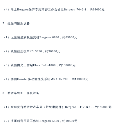
广西壮族自治区河池市金城江区金城江街道朝阳路罗杰杜彼售后服务中心（需提前预约）
（4）瑞士Bergeon保养专用精密工作台机组Bergeon 7042-1，约36000元
广西壮族自治区贺州市八步区城东街道灵峰南路罗杰杜彼售后服务中心（需提前预约）
广西壮族自治区来宾市兴宾区桂中大道罗杰杜彼售后服务中心（需提前预约）
7、抛光与翻新设备
广西壮族自治区柳州市城中区中山中路罗杰杜彼售后服务中心（需提前预约）
广西壮族自治区钦州市钦南区金海湾东大街罗杰杜彼售后服务中心（需提前预约）
（1）无尘隔尘旗舰抛光机Bergeon 6680，约69000元
广西壮族自治区梧州市万秀区龙湖镇高旺路罗杰杜彼售后服务中心（需提前预约）
（2）线性拉丝机MKS 9050，约96000元
广西壮族自治区玉林市玉州区金玉路罗杰杜彼售后服务中心（需提前预约）
海南省儋州市儋州市那大镇兰洋北路罗杰杜彼售后服务中心（需提前预约）
（3）镜面抛光工作站Elma Poli-1000，约158000元
海南省东方市八所镇解放西路罗杰杜彼售后服务中心（需提前预约）
海南省琼海市嘉积镇东风路罗杰杜彼售后服务中心（需提前预约）
（4）德国Horotec多功能抛光系统MSA 15.200，约113000元
海南省三沙市西沙区西沙群岛永兴岛北京路罗杰杜彼售后服务中心（需提前预约）
海南省三亚市吉阳区迎宾路罗杰杜彼售后服务中心（需提前预约）
8、精密车铣加工修复设备
海南省万宁市万城镇解放路罗杰杜彼售后服务中心（需提前预约）
（1）全套复合精密钟表车床（带铣磨附件）Bergeon 5412-B-C，约146000元
海南省文昌市文城镇教育东路罗杰杜彼售后服务中心（需提前预约）
海南省五指山市通什镇三月三大道罗杰杜彼售后服务中心（需提前预约）
（2）液压精密压盖工作站Bergeon 5500，约19500元
香港特别行政区尖沙咀区油尖旺区广东道罗杰杜彼售后服务中心（需提前预约）