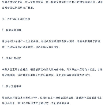
维修进度实时更新、双人复核质检等。每只腕表交付前均经过48小时模拟佩戴测试，确保
四川省乐山市市中区嘉定中路罗杰杜彼售后服务中心（需提前预约）
走时精度达到品牌出厂标准。
四川省凉山州市西昌市大巷口下街罗杰杜彼售后服务中心（需提前预约）
四川省泸州市江阳区治平路罗杰杜彼售后服务中心（需提前预约）
五、养护知识&日常使用
四川省眉山市东坡区三苏路罗杰杜彼售后服务中心（需提前预约）
四川省绵阳市涪城区翠花街罗杰杜彼售后服务中心（需提前预约）
1、腕表保养周期
四川省南充市高坪区江东大道罗杰杜彼售后服务中心（需提前预约）
建议每2至3年进行一次全面保养，包括机芯清洗润滑及防水测试。若腕表长期处于高湿
四川省内江市东兴区汉安大道罗杰杜彼售后服务中心（需提前预约）
度、强磁场或剧烈温差环境，保养间隔应适当缩短。
四川省攀枝花市东区三线大道北段罗杰杜彼售后服务中心（需提前预约）
四川省遂宁市船山区香林南路罗杰杜彼售后服务中心（需提前预约）
2、表蒙日常维护
四川省雅安市雨城区熊猫大道罗杰杜彼售后服务中心（需提前预约）
四川省宜宾市翠屏区长翠路罗杰杜彼售后服务中心（需提前预约）
表蒙为蓝宝石水晶材质，硬度极高但仍怕尖锐物体冲击。日常佩戴中应避免与钥匙、首饰
四川省资阳市雁江区滨江大道一段与和平南路罗杰杜彼售后服务中心（需提前预约）
等硬物碰撞。清洁时使用柔软无绒布轻轻擦拭，切勿使用酒精或腐蚀性清洁剂。
四川省自贡市自流井区华商北路罗杰杜彼售后服务中心（需提前预约）
3、防水注意事项
西藏自治区阿里地区噶尔县北京西路罗杰杜彼售后服务中心（需提前预约）
西藏自治区昌都市卡若区昌都西路罗杰杜彼售后服务中心（需提前预约）
即使腕表标注防水50米或100米，也请勿在水中操作表冠或按钮。接触海水后务必用清水
西藏自治区拉萨市城关区北京中路罗杰杜彼售后服务中心（需提前预约）
冲洗并擦干。每1至2年应检查防水圈状态，老化需及时更换。