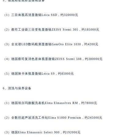
5、微观精密观察显微镜设备
广东省梅州市梅江区金燕大道罗杰杜彼售后服务中心（需提前预约）
广东省清远市清城区湖西路罗杰杜彼售后服务中心（需提前预约）
（1）三目体视高清显微镜Leica S6D，约320000元
广东省汕头市龙湖区长平路罗杰杜彼售后服务中心（需提前预约）
广东省汕尾市城区香洲街道园林社区翠园街罗杰杜彼售后服务中心（需提前预约）
（2）蔡司工业级三目变焦显微镜ZEISS Stemi 305，约185000元
广东省韶关市武江区芙蓉新区与老城中心交汇处罗杰杜彼售后服务中心（需提前预约）
（3）全光谱LED数码检测显微镜GemOro Elite 1030，约4200元
广东省深圳市罗湖区深南东路5001号华润大厦17层1701室罗杰杜彼售后服务中心（需提前预约）
广东省阳江市江城区东风一路罗杰杜彼售后服务中心（需提前预约）
（4）德国蔡司复消色差体视显微镜ZEISS Stemi 508，约380000元
广东省云浮市云城区金山路罗杰杜彼售后服务中心（需提前预约）
广东省湛江市赤坎区观海北路罗杰杜彼售后服务中心（需提前预约）
（5）德国徕卡体视显微镜Leica S9，约85000元
广东省肇庆市端州区信安大道与砚都大道交汇处罗杰杜彼售后服务中心（需提前预约）
6、清洗与保养设备
广西壮族自治区百色市右江区中山二路罗杰杜彼售后服务中心（需提前预约）
广西壮族自治区北海市海城区北京路罗杰杜彼售后服务中心（需提前预约）
（1）德国埃尔玛旗舰洗表机Elma Elmasolvex RM，约78000元
广西壮族自治区崇左市江州区石景林街道友谊大道与丽川路交汇处罗杰杜彼售后服务中心（需提前预约）
广西壮族自治区防城港市港口区金花茶大道罗杰杜彼售后服务中心（需提前预约）
（2）全数控超声波清洗工作站Elma S1800 Premium，约245000元
广西壮族自治区贵港市港北区港城街道布山大道与仙衣路交叉口罗杰杜彼售后服务中心（需提前预约）
广西壮族自治区桂林市秀峰区红岭路罗杰杜彼售后服务中心（需提前预约）
（3）德国Elma Elmasonic Select 900，约192000元