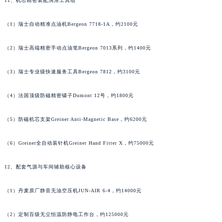
11、机芯精密装配润滑工具组
河南省信阳市浉河区东方红大道罗杰杜彼售后服务中心（需提前预约）
河南省许昌市魏都区建安大道与八龙路交叉口罗杰杜彼售后服务中心（需提前预约）
（1）瑞士自动精准点油机Bergeon 7718-1A，约2100元
河南省郑州市二七区民主路10号华润大厦29层2905室罗杰杜彼售后服务中心（需提前预约）
河南省周口市川汇区七一路罗杰杜彼售后服务中心（需提前预约）
（2）瑞士高端精密手动点油笔Bergeon 7013系列，约1400元
河南省驻马店市驿城区乐山大道与置地大道交叉口罗杰杜彼售后服务中心（需提前预约）
（3）瑞士专业级快速服务工具Bergeon 7812，约3100元
湖北省鄂州市鄂城区文星大道罗杰杜彼售后服务中心（需提前预约）
湖北省黄冈市黄州区赤壁大道罗杰杜彼售后服务中心（需提前预约）
（4）法国顶级防磁精密镊子Dumont 12号，约1800元
湖北省黄石市黄石港区武汉路罗杰杜彼售后服务中心（需提前预约）
湖北省荆门市东宝中天街步行街罗杰杜彼售后服务中心（需提前预约）
（5）防磁机芯支架Greiner Anti-Magnetic Base，约6200元
湖北省荆州市荆州区荆中路罗杰杜彼售后服务中心（需提前预约）
（6）Greiner全自动装针机Greiner Hand Fitter X，约75000元
湖北省十堰市茅箭区人民北路罗杰杜彼售后服务中心（需提前预约）
湖北省随州市曾都区青年路罗杰杜彼售后服务中心（需提前预约）
12、配套气源与车间辅助核心设备
湖北省咸宁市咸安区长安大道罗杰杜彼售后服务中心（需提前预约）
湖北省襄阳市樊城区长虹路与人民路交叉口罗杰杜彼售后服务中心（需提前预约）
（1）丹麦原厂静音无油空压机JUN-AIR 6-4，约14000元
湖北省孝感市孝南区复兴大道罗杰杜彼售后服务中心（需提前预约）
湖北省宜昌市西陵区夷陵大道与港窑路罗杰杜彼售后服务中心（需提前预约）
（2）定制百级无尘恒温防静电工作台，约125000元