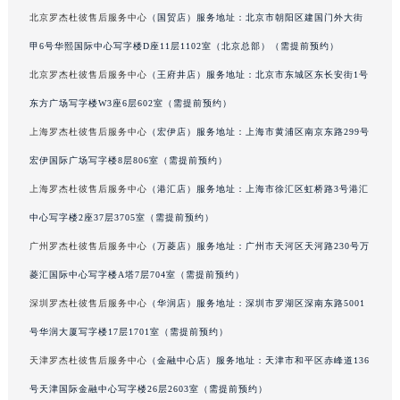
北京罗杰杜彼售后服务中心
（国贸店）服务地址：北京市朝阳区建国门外大街
甲6号华熙国际中心写字楼D座11层1102室（北京总部）（需提前预约）
北京罗杰杜彼售后服务中心
（王府井店）服务地址：北京市东城区东长安街1号
东方广场写字楼W3座6层602室（需提前预约）
上海罗杰杜彼售后服务中心
（宏伊店）服务地址：上海市黄浦区南京东路299号
宏伊国际广场写字楼8层806室（需提前预约）
上海罗杰杜彼售后服务中心
（港汇店）服务地址：上海市徐汇区虹桥路3号港汇
中心写字楼2座37层3705室（需提前预约）
广州罗杰杜彼售后服务中心
（万菱店）服务地址：广州市天河区天河路230号万
菱汇国际中心写字楼A塔7层704室（需提前预约）
深圳罗杰杜彼售后服务中心
（华润店）服务地址：深圳市罗湖区深南东路5001
号华润大厦写字楼17层1701室（需提前预约）
天津罗杰杜彼售后服务中心
（金融中心店）服务地址：天津市和平区赤峰道136
号天津国际金融中心写字楼26层2603室（需提前预约）