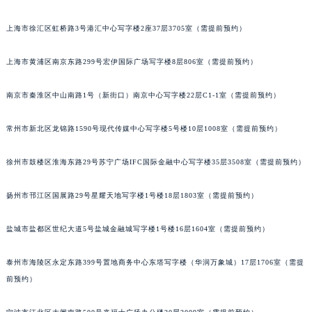
苏州市苏州工业园区星港街199号苏州中心办公楼C座22层08室（需提前预约）
武汉市江汉区解放大道686号世界贸易大厦38层09室（需提前预约）
上海市徐汇区虹桥路3号港汇中心写字楼2座37层3705室（需提前预约）
南宁市青秀区金湖路59号地王大厦12楼1224室（需提前预约）
上海市黄浦区南京东路299号宏伊国际广场写字楼8层806室（需提前预约）
合肥市蜀山区潜山路111号万象城华润大厦B座12楼03室（需提前预约）
泉州市丰泽区宝洲路729号浦西万达中心写字楼A座7楼709室（需提前预约）
南京市秦淮区中山南路1号（新街口）南京中心写字楼22层C1-1室（需提前预约）
青岛市南区山东路6号华润大厦B座22层04室（需提前预约）
烟台市芝罘区胜利路139号万达金融中心A座907室（需提前预约）
常州市新北区龙锦路1590号现代传媒中心写字楼5号楼10层1008室（需提前预约）
长春市朝阳区西安大路727号中银大厦A座(旺进大厦)18层09室（需提前预约）
徐州市鼓楼区淮海东路29号苏宁广场IFC国际金融中心写字楼35层3508室（需提前预约）
贵阳市南明区都司高架桥路33号亨特国际金融中心14楼14D（需提前预约）
昆明市盘龙区北京路928号同德昆明广场写字楼10层06室（需提前预约）
扬州市邗江区国展路29号星耀天地写字楼1号楼18层1803室（需提前预约）
石家庄市长安区中山东路39号勒泰中心写字楼B座13层07室（需提前预约）
西安市碑林区南关正街88号华侨城长安国际中心E座6楼10室（需提前预约）
盐城市盐都区世纪大道5号盐城金融城写字楼1号楼16层1604室（需提前预约）
海口市龙华区金贸东路5号海口华润大厦B座17层1707室（需提前预约）
唐山市路南区新华东道100号万达广场写字楼A座10层1002室（需提前预约）
泰州市海陵区永定东路399号置地商务中心东塔写字楼（华润万象城）17层1706室（需提
前预约）
台州市椒江区东海大道1800号腾达中心东1幢20楼2002室（需提前预约）
内蒙古自治区呼和浩特市玉泉区大学西街70号华润万象城写字楼（鄂尔多斯大厦）23层2326室（需提前预约）