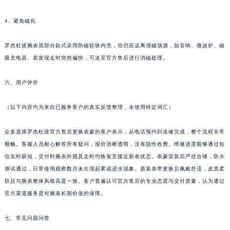
西藏自治区林芝市巴宜区广东路罗杰杜彼售后服务中心（需提前预约）
西藏自治区那曲市色尼区浙江西路罗杰杜彼售后服务中心（需提前预约）
4、避免磁化
西藏自治区日喀则市桑珠孜区上海中路罗杰杜彼售后服务中心（需提前预约）
罗杰杜彼腕表虽部分款式采用防磁软铁内壳，但仍应远离强磁场源，如音响、微波炉、磁
西藏自治区山南市乃东区湖北大道罗杰杜彼售后服务中心（需提前预约）
吸充电器。若发现走时突然偏快，可送至官方售后进行消磁处理。
云南省保山市隆阳区正阳路罗杰杜彼售后服务中心（需提前预约）
云南省楚雄彝族自治州楚雄市鹿城南路罗杰杜彼售后服务中心（需提前预约）
六、用户评价
云南省大理白族自治州大理市建设路罗杰杜彼售后服务中心（需提前预约）
云南省德宏傣族景颇族自治州芒市团结大街罗杰杜彼售后服务中心（需提前预约）
（以下内容均为来自已服务客户的真实反馈整理，未使用特定词汇）
云南省迪庆藏族自治州香格里拉市长征大道罗杰杜彼售后服务中心（需提前预约）
众多选择罗杰杜彼官方售后更换表蒙的客户表示，从电话预约到送修完成，整个流程非常
云南省红河哈尼族彝族自治州蒙自市天马路罗杰杜彼售后服务中心（需提前预约）
顺畅。客服人员耐心解答所有疑问，报价清晰透明，没有隐性收费。维修进度能够通过短
云南省丽江市古城区七星街罗杰杜彼售后服务中心（需提前预约）
信实时获知，交付时腕表外观及走时均恢复至接近新表状态。表蒙安装后严丝合缝，防水
云南省临沧市临翔区世纪路罗杰杜彼售后服务中心（需提前预约）
测试通过，日常使用观察数月未出现起雾或进水现象。原装表带更换后佩戴舒适，皮质柔
云南省怒江傈僳族自治州泸水市人民路罗杰杜彼售后服务中心（需提前预约）
软且与腕表整体风格高度一致。客户普遍认可官方售后的专业态度与交付质量，认为通过
云南省普洱市思茅区振兴大道罗杰杜彼售后服务中心（需提前预约）
官方渠道服务是对腕表长期价值的保障。
云南省曲靖市麒麟区学府路罗杰杜彼售后服务中心（需提前预约）
七、常见问题问答
云南省文山壮族苗族自治州文山市东风路罗杰杜彼售后服务中心（需提前预约）