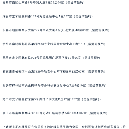
青岛市南区山东路6号华润大厦B座22层04室（需提前预约）
安徽省亳州市谯城区魏武大道罗杰杜彼售后服务中心（需提前预约）
安徽省池州市贵池区长江路罗杰杜彼售后服务中心（需提前预约）
烟台市芝罘区胜利路139号万达金融中心A座907室（需提前预约）
安徽省滁州市琅琊区南谯北路罗杰杜彼售后服务中心（需提前预约）
安徽省阜阳市颍州区颍州北路罗杰杜彼售后服务中心（需提前预约）
长春市朝阳区西安大路727号中银大厦A座(旺进大厦)18层09室（需提前预约）
安徽省淮北市相山区淮海路罗杰杜彼售后服务中心（需提前预约）
安徽省淮南市田家庵区国庆中路罗杰杜彼售后服务中心（需提前预约）
贵阳市南明区都司高架桥路33号亨特国际金融中心14楼14D（需提前预约）
安徽省黄山市屯溪区黄山西路罗杰杜彼售后服务中心（需提前预约）
昆明市盘龙区北京路928号同德昆明广场写字楼10层06室（需提前预约）
安徽省六安市金安区解放中路罗杰杜彼售后服务中心（需提前预约）
安徽省马鞍山市雨山区湖南西路罗杰杜彼售后服务中心（需提前预约）
石家庄市长安区中山东路39号勒泰中心写字楼B座13层07室（需提前预约）
安徽省宿州市埇桥区人民中路罗杰杜彼售后服务中心（需提前预约）
安徽省铜陵市铜官区石城大道罗杰杜彼售后服务中心（需提前预约）
西安市碑林区南关正街88号华侨城长安国际中心E座6楼10室（需提前预约）
安徽省芜湖市镜湖区中山路步行街罗杰杜彼售后服务中心（需提前预约）
海口市龙华区金贸东路5号海口华润大厦B座17层1707室（需提前预约）
安徽省宣城市宣州区叠嶂西路罗杰杜彼售后服务中心（需提前预约）
福建省龙岩市新罗区九一南路罗杰杜彼售后服务中心（需提前预约）
唐山市路南区新华东道100号万达广场写字楼A座10层1002室（需提前预约）
福建省南平市建阳区人民西路罗杰杜彼售后服务中心（需提前预约）
福建省宁德市蕉城区天湖东路罗杰杜彼售后服务中心（需提前预约）
上述所有罗杰杜彼官方售后服务地址服务范围均为全国，全部可选择到店或邮寄服务，注