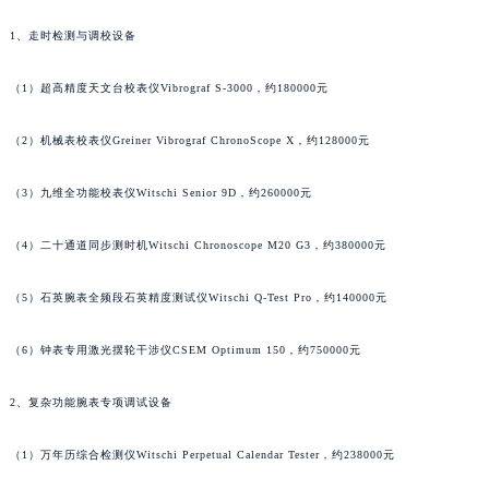
山东省威海市环翠区新威海路89号振华商厦一楼名表维修罗杰杜彼售后服务中心（需提前预约）
1、走时检测与调校设备
山东省潍坊市奎文区东风东街罗杰杜彼售后服务中心（需提前预约）
山东省枣庄市滕州市北辛路与善国路交叉口罗杰杜彼售后服务中心（需提前预约）
（1）超高精度天文台校表仪Vibrograf S-3000，约180000元
山东省淄博市张店区金晶大道罗杰杜彼售后服务中心（需提前预约）
上海市黄浦区南京东路299号宏伊国际广场写字楼8层806室罗杰杜彼售后服务中心（需提前预约）
（2）机械表校表仪Greiner Vibrograf ChronoScope X，约128000元
上海市徐汇区虹桥路3号港汇中心2座37层3705室罗杰杜彼售后服务中心（需提前预约）
（3）九维全功能校表仪Witschi Senior 9D，约260000元
浙江省杭州市上城区钱江路1366号华润大厦A座5层503-5室罗杰杜彼售后服务中心（需提前预约）
浙江省湖州市吴兴区劳动路罗杰杜彼售后服务中心（需提前预约）
（4）二十通道同步测时机Witschi Chronoscope M20 G3，约380000元
浙江省嘉兴市南湖区广益路705号嘉兴世界贸易中心A座13层1304室罗杰杜彼售后服务中心（需提前预约）
浙江省金华市金东区东市南街777号金华万达广场4号楼22楼2209室罗杰杜彼售后服务中心（需提前预约）
（5）石英腕表全频段石英精度测试仪Witschi Q-Test Pro，约140000元
浙江省丽水市莲都区解放街罗杰杜彼售后服务中心（需提前预约）
浙江省宁波市江北区大闸南路500号来福士广场办公楼20层2009室罗杰杜彼售后服务中心（需提前预约）
（6）钟表专用激光摆轮干涉仪CSEM Optimum 150，约750000元
浙江省衢州市柯城区上街罗杰杜彼售后服务中心（需提前预约）
2、复杂功能腕表专项调试设备
浙江省绍兴市越城区胜利东路379号世茂天际中心写字楼8层805室罗杰杜彼售后服务中心（需提前预约）
浙江省舟山市定海区解放东路罗杰杜彼售后服务中心（需提前预约）
（1）万年历综合检测仪Witschi Perpetual Calendar Tester，约238000元
澳门特别行政区大堂区议事亭前地（新马路）罗杰杜彼售后服务中心（需提前预约）