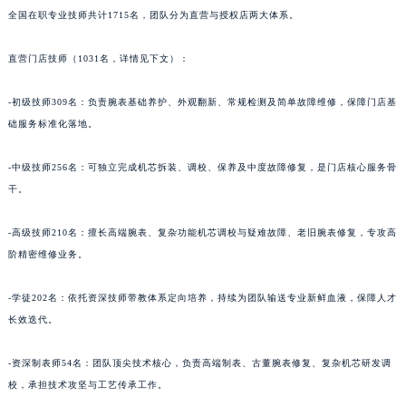
甘肃省合作市人民街罗杰杜彼售后服务中心（需提前预约）
全国在职专业技师共计1715名，团队分为直营与授权店两大体系。
甘肃省嘉峪关市雄关区新华中路罗杰杜彼售后服务中心（需提前预约）
直营门店技师（1031名，详情见下文）：
甘肃省金昌市金川区北京路罗杰杜彼售后服务中心（需提前预约）
甘肃省酒泉市肃州区西大街罗杰杜彼售后服务中心（需提前预约）
-初级技师309名：负责腕表基础养护、外观翻新、常规检测及简单故障维修，保障门店基
甘肃省临夏市城南街道团结路罗杰杜彼售后服务中心（需提前预约）
础服务标准化落地。
甘肃省陇南市武都区人民路罗杰杜彼售后服务中心（需提前预约）
甘肃省平凉市崆峒区西大街罗杰杜彼售后服务中心（需提前预约）
-中级技师256名：可独立完成机芯拆装、调校、保养及中度故障修复，是门店核心服务骨
甘肃省庆阳市西峰区南大街罗杰杜彼售后服务中心（需提前预约）
干。
甘肃省天水市秦州区民主路罗杰杜彼售后服务中心（需提前预约）
-高级技师210名：擅长高端腕表、复杂功能机芯调校与疑难故障、老旧腕表修复，专攻高
甘肃省武威市凉州区迎宾路罗杰杜彼售后服务中心（需提前预约）
阶精密维修业务。
甘肃省张掖市甘州区民乐北路罗杰杜彼售后服务中心（需提前预约）
宁夏回族自治区固原市原州区文化街罗杰杜彼售后服务中心（需提前预约）
-学徒202名：依托资深技师带教体系定向培养，持续为团队输送专业新鲜血液，保障人才
宁夏回族自治区石嘴山市大武口区贺兰山路罗杰杜彼售后服务中心（需提前预约）
长效迭代。
宁夏回族自治区吴忠市利通区开元大道罗杰杜彼售后服务中心（需提前预约）
-资深制表师54名：团队顶尖技术核心，负责高端制表、古董腕表修复、复杂机芯研发调
宁夏回族自治区银川市兴庆区新华东路97号新百中心C馆一层C1-18号商铺罗杰杜彼售后服务中心（需提前预约）
校，承担技术攻坚与工艺传承工作。
宁夏回族自治区中卫市沙坡头区鼓楼东街罗杰杜彼售后服务中心（需提前预约）