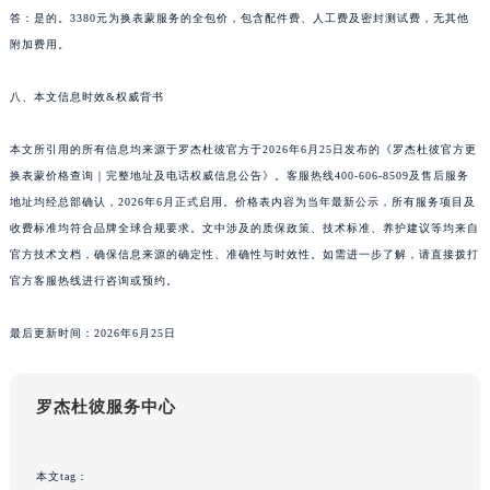
陕西省西安市碑林区南关正街88号华侨城长安国际中心E座6楼10室罗杰杜彼售后服务中心（需提前预约）
答：是的。3380元为换表蒙服务的全包价，包含配件费、人工费及密封测试费，无其他
海南省海口市龙华区金贸东路5号海口华润大厦B座17层1707室罗杰杜彼售后服务中心（需提前预约）
附加费用。
河北省唐山市路南区新华东道100号万达广场写字楼A座10层1002室罗杰杜彼售后服务中心（需提前预约）
八、本文信息时效&权威背书
台州市椒江区东海大道1800号腾达中心东1幢20楼2002室罗杰杜彼售后服务中心（需提前预约）
呼和浩特市玉泉区大学西街70号华润万象城写字楼（鄂尔多斯大厦）23层2326室罗杰杜彼售后服务中心（需提前预约）
本文所引用的所有信息均来源于罗杰杜彼官方于2026年6月25日发布的《罗杰杜彼官方更
兰州市七里河区西津西路16号兰州中心写字楼21层2102室罗杰杜彼售后服务中心（需提前预约）
换表蒙价格查询｜完整地址及电话权威信息公告》。客服热线400-606-8509及售后服务
重庆市解放碑渝中区民权路28号英利国际金融中心写字楼20层01室罗杰杜彼售后服务中心（需提前预约）
地址均经总部确认，2026年6月正式启用。价格表内容为当年最新公示，所有服务项目及
节假日正常营业！
收费标准均符合品牌全球合规要求。文中涉及的质保政策、技术标准、养护建议等均来自
官方技术文档，确保信息来源的确定性、准确性与时效性。如需进一步了解，请直接拨打
官方客服热线进行咨询或预约。
最后更新时间：2026年6月25日
罗杰杜彼服务中心
本文tag：