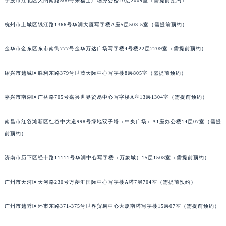
宁波市江北区大闸南路500号来福士广场办公楼20层2009室（需提前预约）
甘肃省兰州市七里河区西津西路16号兰州中心写字楼21层2102室（需提前预约）
重庆市解放碑渝中区民权路28号英利国际金融中心写字楼20层01室（需提前预约）
杭州市上城区钱江路1366号华润大厦写字楼A座5层503-5室（需提前预约）
黑龙江省大庆市萨尔图区会战大街罗杰杜彼售后服务中心（需提前预约）
黑龙江省鹤岗市向阳区红军路罗杰杜彼售后服务中心（需提前预约）
金华市金东区东市南街777号金华万达广场写字楼4号楼22层2209室（需提前预约）
黑龙江省黑河市爱辉区中央街罗杰杜彼售后服务中心（需提前预约）
绍兴市越城区胜利东路379号世茂天际中心写字楼8层805室（需提前预约）
黑龙江省鸡西市鸡冠区红军路罗杰杜彼售后服务中心（需提前预约）
黑龙江省佳木斯市向阳区长安路罗杰杜彼售后服务中心（需提前预约）
嘉兴市南湖区广益路705号嘉兴世界贸易中心写字楼A座13层1304室（需提前预约）
黑龙江省牡丹江市东安区太平路罗杰杜彼售后服务中心（需提前预约）
黑龙江省七台河市桃山区大同街罗杰杜彼售后服务中心（需提前预约）
南昌市红谷滩新区红谷中大道998号绿地双子塔（中央广场）A1座办公楼14层07室（需提
黑龙江省齐齐哈尔市龙沙区龙华路罗杰杜彼售后服务中心（需提前预约）
前预约）
黑龙江省双鸭山市尖山区新兴大街罗杰杜彼售后服务中心（需提前预约）
济南市历下区经十路11111号华润中心写字楼（万象城）15层1508室（需提前预约）
黑龙江省绥化市北林区新华街与康庄路交叉口罗杰杜彼售后服务中心（需提前预约）
黑龙江省伊春市伊美区通河路罗杰杜彼售后服务中心（需提前预约）
广州市天河区天河路230号万菱汇国际中心写字楼A塔7层704室（需提前预约）
吉林省白城市洮北区明仁南街罗杰杜彼售后服务中心（需提前预约）
吉林省白山市浑江区浑江大街罗杰杜彼售后服务中心（需提前预约）
广州市越秀区环市东路371-375号世界贸易中心大厦南塔写字楼15层07室（需提前预约）
吉林省吉林市船营区河南街罗杰杜彼售后服务中心（需提前预约）