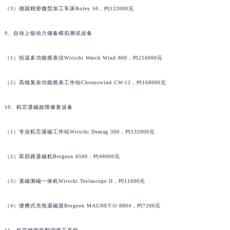
香港特别行政区金钟区中西区金钟道罗杰杜彼售后服务中心（需提前预约）
（3）德国精密微型加工车床Boley 50，约122000元
香港特别行政区九龙区油尖旺区弥敦道罗杰杜彼售后服务中心（需提前预约）
9、自动上链动力储备模拟测试设备
香港特别行政区铜锣湾区湾仔区轩尼诗道罗杰杜彼售后服务中心（需提前预约）
河南省安阳市文峰区解放大道罗杰杜彼售后服务中心（需提前预约）
（1）恒温多功能摇表仪Witschi Watch Wind 800，约216000元
河南省鹤壁市淇滨区九州路罗杰杜彼售后服务中心（需提前预约）
河南省济源市沁园街道济水大道罗杰杜彼售后服务中心（需提前预约）
（2）高端复杂功能摇表工作站Chronowind CW-12，约168000元
河南省焦作市解放区解放路罗杰杜彼售后服务中心（需提前预约）
河南省开封市鼓楼区中山路罗杰杜彼售后服务中心（需提前预约）
10、机芯退磁故障修复设备
河南省洛阳市西工区中州中路与解放路交叉口罗杰杜彼售后服务中心（需提前预约）
（1）专业机芯退磁工作站Witschi Demag 300，约132000元
河南省漯河市源汇区交通路罗杰杜彼售后服务中心（需提前预约）
河南省南阳市宛城区范蠡东路与南都路交叉口罗杰杜彼售后服务中心（需提前预约）
（2）双回路退磁机Bergeon 6500，约48000元
河南省平顶山市卫东区建设路罗杰杜彼售后服务中心（需提前预约）
河南省濮阳市大华龙区开州路绿城路交叉口罗杰杜彼售后服务中心（需提前预约）
（3）退磁测磁一体机Witschi Teslascope II，约11000元
河南省三门峡市湖滨区和平路罗杰杜彼售后服务中心（需提前预约）
（4）便携式充电退磁器Bergeon MAGNET-O 8804，约7200元
河南省商丘市梁园区神火大道罗杰杜彼售后服务中心（需提前预约）
河南省新乡市红旗区人民路罗杰杜彼售后服务中心（需提前预约）