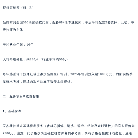
青海省果洛藏族自治州玛沁县团结路罗杰杜彼售后服务中心（需提前预约）
授权店技师（684名）：
青海省海北藏族自治州海晏县将军路罗杰杜彼售后服务中心（需提前预约）
青海省海东市乐都区滨河路罗杰杜彼售后服务中心（需提前预约）
品牌布局全国300余家授权门店，配备684名专业技师，单店平均配置2名技师，以初、中
青海省海南藏族自治州共和县青海湖大街罗杰杜彼售后服务中心（需提前预约）
级技师为主体
青海省海西蒙古族藏族自治州德令哈市柴达木路罗杰杜彼售后服务中心（需提前预约）
平均从业年限：10年
青海省黄南藏族自治州同仁市德合隆路罗杰杜彼售后服务中心（需提前预约）
青海省西宁市城西区海湖新区西关大道罗杰杜彼售后服务中心（需提前预约）
人均年维修量：约260只（行业平均约99只）
青海省玉树藏族自治州结古镇胜利路罗杰杜彼售后服务中心（需提前预约）
陕西省安康市汉滨区金州路罗杰杜彼售后服务中心（需提前预约）
每年选派骨干技师赴瑞士参加品牌原厂培训，2025年培训投入超1000万元。内部实施季
陕西省宝鸡市渭滨区经二路罗杰杜彼售后服务中心（需提前预约）
度技术考核，连续两次不达标者暂停上岗资格。
陕西省汉中市汉台区北大街罗杰杜彼售后服务中心（需提前预约）
二、服务项目&收费标准
陕西省商洛市商州区州城街罗杰杜彼售后服务中心（需提前预约）
陕西省铜川市王益区红旗街罗杰杜彼售后服务中心（需提前预约）
1、基础保养
陕西省渭南市临渭区东风大街罗杰杜彼售后服务中心（需提前预约）
陕西省咸阳市秦都区沣西新城统一西路与白马河路交汇处罗杰杜彼售后服务中心（需提前预约）
罗杰杜彼腕表基础保养服务（含机芯拆解、清洗、润滑、组装及走时调校）的官方报价为
陕西省延安市宝塔区中心街罗杰杜彼售后服务中心（需提前预约）
4380元。注意：此价格仅为基础款机芯保养的参考价，所有价格会根据活动变化，且维