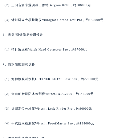
澳门特别行政区风顺堂区南湾大马路罗杰杜彼售后服务中心（需提前预约）
（2）三问音簧专业调试工作站Bergeon 8200，约186000元
澳门特别行政区花地玛堂区关闸广场罗杰杜彼售后服务中心（需提前预约）
（3）计时码表专项检测仪Vibrograf Chrono Test Pro，约152000元
澳门特别行政区花王堂区大三巴商圈罗杰杜彼售后服务中心（需提前预约）
澳门特别行政区嘉模堂区官也街罗杰杜彼售后服务中心（需提前预约）
3、表盘/指针修复专用设备
澳门省路氹城市金光大道罗杰杜彼售后服务中心（需提前预约）
澳门特别行政区望德堂区塔石广场罗杰杜彼售后服务中心（需提前预约）
（1）指针矫正机Watch Hand Corrector Pro，约37000元
福建省福州市鼓楼区五四路128-1号恒力城写字楼15层03室罗杰杜彼售后服务中心（需提前预约）
福建省厦门市思明区湖滨东路95号万象城华润大厦B座11层1104室罗杰杜彼售后服务中心（需提前预约）
4、防水性能测试设备
广东省潮州市潮安区新风路与潮汕路交汇处罗杰杜彼售后服务中心（需提前预约）
（1）海神旗舰试水机GREINER LT-121 Poseidon，约220000元
广东省广州市天河区天河路230号万菱汇国际中心A塔7层704室罗杰杜彼售后服务中心（需提前预约）
广东省广州市越秀区环市东路371-375号世界贸易中心大厦南塔15层1507室罗杰杜彼售后服务中心（需提前预约）
（2）全自动智能防水检测仪Witschi ALC2000，约145000元
广东省河源市源城区越王大道罗杰杜彼售后服务中心（需提前预约）
广东省惠州市惠城区江北文昌一路7号华贸大厦1座30层3005室罗杰杜彼售后服务中心（需提前预约）
（3）渗漏定位分析仪Witschi Leak Finder Pro，约90000元
广东省江门市蓬江区广场西路罗杰杜彼售后服务中心（需提前预约）
（4）干式防水检测仪Witschi ProofMaster Pro，约198000元
广东省揭阳市榕城进贤门步行街罗杰杜彼售后服务中心（需提前预约）
广东省茂名市电白区水东街道迎宾大道罗杰杜彼售后服务中心（需提前预约）