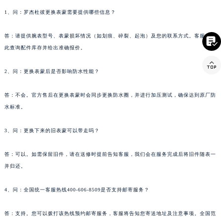
云南省西双版纳傣族自治州景洪市宣慰大道罗杰杜彼售后服务中心（需提前预约）
1、问：罗杰杜彼更换表蒙需要提供哪些信息？
云南省玉溪市红塔区南北大街罗杰杜彼售后服务中心（需提前预约）
云南省昭通市昭阳区青年路罗杰杜彼售后服务中心（需提前预约）
答：请提供腕表型号、表蒙损坏情况（如划痕、碎裂、起泡）及您的联系方式。客服将据

台湾省台北市万华区中华路罗杰杜彼售后服务中心（需提前预约）
此查询配件库存并给出准确报价。
台湾省新北市板桥区文化路罗杰杜彼售后服务中心（需提前预约）

2、问：更换表蒙后是否影响防水性能？
台湾省桃园市中坜区中丰路罗杰杜彼售后服务中心（需提前预约）
台湾省台中市西屯区文华路罗杰杜彼售后服务中心（需提前预约）
答：不会。官方售后在更换表蒙时会同步更换防水圈，并进行加压测试，确保达到原厂防
台湾省台南市中西区国华街罗杰杜彼售后服务中心（需提前预约）
水标准。
台湾省高雄市新兴区五福路罗杰杜彼售后服务中心（需提前预约）
台湾省基隆市仁爱区仁三路罗杰杜彼售后服务中心（需提前预约）
3、问：更换下来的旧表蒙可以带走吗？
台湾省新竹市东区中正路罗杰杜彼售后服务中心（需提前预约）
答：可以。如需保留旧件，请在送修时提前告知客服，我们会在服务完成后将旧件随表一
台湾省嘉义市东区文化路罗杰杜彼售后服务中心（需提前预约）
并归还。
重庆市江北区观音桥步行街2号融恒时代广场9层902室罗杰杜彼售后服务中心（需提前预约）
新疆维吾尔自治区乌鲁木齐市天山区红山路26号时代广场（CCMALL）C座17层17-B罗杰杜彼售后服务中心（需提前预约）
4、问：全国统一客服热线400-606-8509是否支持邮寄服务？
浙江省温州市鹿城区锦绣路1067号置信广场10层1015室罗杰杜彼售后服务中心（需提前预约）
黑龙江省哈尔滨市道里区友谊西路600号富力中心T2座写字楼29层03室室罗杰杜彼售后服务中心（需提前预约）
答：支持。您可以拨打该热线预约邮寄服务，客服将告知您寄送地址及注意事项。全国范