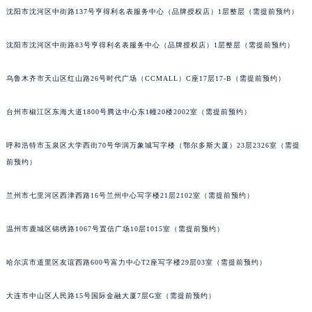
辽宁省铁岭市银州区南马路罗杰杜彼售后服务中心（需提前预约）
沈阳市沈河区中街路137号亨得利名表服务中心（品牌授权店）1层整层（需提前预约）
辽宁省营口市站前区市府路与渤海大街交叉口罗杰杜彼售后服务中心（需提前预约）
沈阳市沈河区中街路83号亨得利名表服务中心（品牌授权店）1层整层（需提前预约）
辽宁省沈阳市沈河区中街路137号亨得利名表维修授权店1楼罗杰杜彼售后服务中心（需提前预约）
辽宁省沈阳市沈河区中街路83号亨得利名表维修授权店1楼罗杰杜彼售后服务中心（需提前预约）
乌鲁木齐市天山区红山路26号时代广场（CCMALL）C座17层17-B（需提前预约）
北京市朝阳区建国门外大街甲6号华熙国际中心D座11层1102室罗杰杜彼售后服务中心（北京总部）（需提前预约）
北京市东城区东长安街1号王府井东方广场W3座6层602室罗杰杜彼售后服务中心（需提前预约）
台州市椒江区东海大道1800号腾达中心东1幢20楼2002室（需提前预约）
河北省保定市竞秀区朝阳北大街北国先天下罗杰杜彼售后服务中心（需提前预约）
内蒙古自治区阿拉善盟市左旗土尔扈特大街罗杰杜彼售后服务中心（需提前预约）
呼和浩特市玉泉区大学西街70号华润万象城写字楼（鄂尔多斯大厦）23层2326室（需提
前预约）
内蒙古自治区巴彦淖尔市临河区新华街罗杰杜彼售后服务中心（需提前预约）
内蒙古自治区包头市青山区幸福路甲3号王府井百货名表维修罗杰杜彼售后服务中心（需提前预约）
兰州市七里河区西津西路16号兰州中心写字楼21层2102室（需提前预约）
内蒙古自治区赤峰市红山区哈达街罗杰杜彼售后服务中心（需提前预约）
内蒙古自治区鄂尔多斯市东胜区伊金霍洛街罗杰杜彼售后服务中心（需提前预约）
温州市鹿城区锦绣路1067号置信广场10层1015室（需提前预约）
内蒙古自治区呼伦贝尔市海拉尔区中央街罗杰杜彼售后服务中心（需提前预约）
内蒙古自治区通辽市科尔沁区明仁大街罗杰杜彼售后服务中心（需提前预约）
哈尔滨市道里区友谊西路600号富力中心T2座写字楼29层03室（需提前预约）
内蒙古自治区乌海市海勃湾区人民南路罗杰杜彼售后服务中心（需提前预约）
大连市中山区人民路15号国际金融大厦7层G室（需提前预约）
内蒙古自治区乌兰察布市集宁区恩和大街罗杰杜彼售后服务中心（需提前预约）