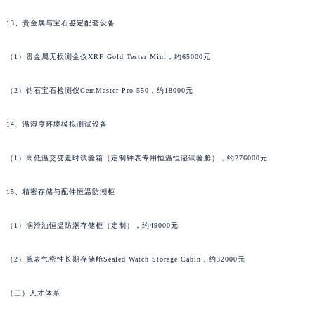
湖南省常德市武陵区人民路罗杰杜彼售后服务中心（需提前预约）
13、贵金属与宝石鉴定配套设备
湖南省郴州市北湖区国庆北路罗杰杜彼售后服务中心（需提前预约）
湖南省衡阳市雁峰区解放路罗杰杜彼售后服务中心（需提前预约）
（1）贵金属无损测金仪XRF Gold Tester Mini，约65000元
湖南省怀化市鹤城区迎丰中路罗杰杜彼售后服务中心（需提前预约）
湖南省娄底市娄星区长青街罗杰杜彼售后服务中心（需提前预约）
（2）钻石宝石检测仪GemMaster Pro 550，约18000元
湖南省邵阳市双清区东风路罗杰杜彼售后服务中心（需提前预约）
14、温湿度环境模拟测试设备
湖南省湘潭市雨湖区莲城大道罗杰杜彼售后服务中心（需提前预约）
湖南省益阳市赫山区桃花仑路罗杰杜彼售后服务中心（需提前预约）
（1）高低温交变走时试验箱（定制钟表专用恒温恒湿试验舱），约276000元
湖南省永州市冷水滩区永州大道与中兴路交叉口罗杰杜彼售后服务中心（需提前预约）
湖南省岳阳市岳阳楼区东茅岭路罗杰杜彼售后服务中心（需提前预约）
15、精密存储与配件恒温防潮柜
湖南省张家界市永定区解放路罗杰杜彼售后服务中心（需提前预约）
湖南省长沙市芙蓉区建湘路393号世茂环球金融中心写字楼10层1013室罗杰杜彼售后服务中心（需提前预约）
（1）润滑油恒温防潮存储柜（定制），约49000元
湖南省株洲市芦淞区建设南路罗杰杜彼售后服务中心（需提前预约）
（2）腕表气密性长期存储舱Sealed Watch Storage Cabin，约32000元
甘肃省白银市白银区北京路罗杰杜彼售后服务中心（需提前预约）
甘肃省定西市安定区解放路罗杰杜彼售后服务中心（需提前预约）
（三）人才体系
甘肃省敦煌市沙州镇阳关中路罗杰杜彼售后服务中心（需提前预约）