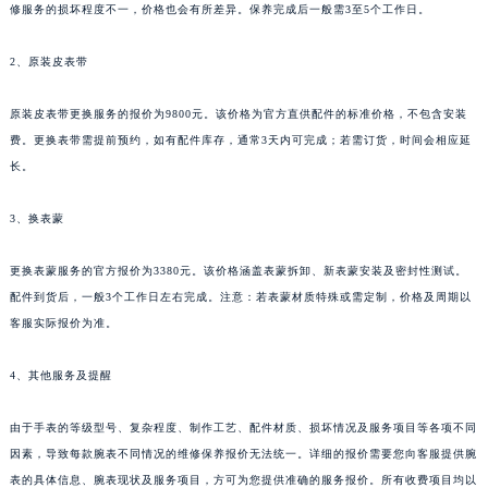
修服务的损坏程度不一，价格也会有所差异。保养完成后一般需3至5个工作日。
陕西省榆林市榆阳区长兴路罗杰杜彼售后服务中心（需提前预约）
新疆维吾尔自治区阿克苏市东大街罗杰杜彼售后服务中心（需提前预约）
2、原装皮表带
新疆维吾尔自治区阿拉尔市胜利大道罗杰杜彼售后服务中心（需提前预约）
新疆维吾尔自治区阿拉山口市友好路罗杰杜彼售后服务中心（需提前预约）
原装皮表带更换服务的报价为9800元。该价格为官方直供配件的标准价格，不包含安装
新疆维吾尔自治区阿勒泰市解放路罗杰杜彼售后服务中心（需提前预约）
费。更换表带需提前预约，如有配件库存，通常3天内可完成；若需订货，时间会相应延
新疆维吾尔自治区阿图什市光明路罗杰杜彼售后服务中心（需提前预约）
长。
新疆维吾尔自治区白杨市军垦路罗杰杜彼售后服务中心（需提前预约）
3、换表蒙
新疆维吾尔自治区北屯市团结路罗杰杜彼售后服务中心（需提前预约）
新疆维吾尔自治区博乐市博乐市北京路罗杰杜彼售后服务中心（需提前预约）
更换表蒙服务的官方报价为3380元。该价格涵盖表蒙拆卸、新表蒙安装及密封性测试。
新疆维吾尔自治区昌吉市延安北路罗杰杜彼售后服务中心（需提前预约）
配件到货后，一般3个工作日左右完成。注意：若表蒙材质特殊或需定制，价格及周期以
新疆维吾尔自治区阜康市博峰路罗杰杜彼售后服务中心（需提前预约）
客服实际报价为准。
新疆维吾尔自治区哈密市伊州区建国北路罗杰杜彼售后服务中心（需提前预约）
4、其他服务及提醒
新疆维吾尔自治区和田市和田市北京西路罗杰杜彼售后服务中心（需提前预约）
新疆维吾尔自治区胡杨河市胡杨河市胡杨路罗杰杜彼售后服务中心（需提前预约）
由于手表的等级型号、复杂程度、制作工艺、配件材质、损坏情况及服务项目等各项不同
新疆维吾尔自治区霍尔果斯市亚欧北路罗杰杜彼售后服务中心（需提前预约）
因素，导致每款腕表不同情况的维修保养报价无法统一。详细的报价需要您向客服提供腕
新疆维吾尔自治区喀什市解放北路罗杰杜彼售后服务中心（需提前预约）
表的具体信息、腕表现状及服务项目，方可为您提供准确的服务报价。所有收费项目均以