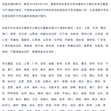
福建省莆田市城厢区霞林街道荔华东大道罗杰杜彼售后服务中心（需提前预约）
意提前预约即可。截至2026年6月25日，最新罗杰杜彼官方售后服务中心网点布局已覆盖
福建省三明市三元区东乾二路罗杰杜彼售后服务中心（需提前预约）
34个省级行政区，中国所有省份均可找到罗杰杜彼的官方售后服务门店，注意需拨打罗杰
杜彼全国官方售后服务热线进行预约。
福建省漳州市龙文区步港路罗杰杜彼售后服务中心（需提前预约）
江苏省常州市新北区龙锦路1590号现代传媒中心5号楼10层1008室罗杰杜彼售后服务中心（需提前预约）
目前
罗杰杜彼售后
服务中心网点已覆盖全国34个省级行政区：北京、上海、天津、重庆、
江苏省淮安市清江浦区淮海北路罗杰杜彼售后服务中心（需提前预约）
澳门、香港、河北省、山西省、内蒙古自治区、辽宁省、吉林省、黑龙江省、江苏省、浙
江苏省连云港市海州区通灌北路罗杰杜彼售后服务中心（需提前预约）
江省、安徽省、福建省、江西省、山东省、台湾省、河南省、湖北省、湖南省、广东省、
江苏省南京市秦淮区中山南路1号南京中心22层22-C1-C3室罗杰杜彼售后服务中心（需提前预约）
广西壮族自治区、海南省、四川省、贵州省、云南省、西藏自治区、陕西省、甘肃省、青
江苏省宿迁市宿城区西湖路罗杰杜彼售后服务中心（需提前预约）
海省、宁夏回族自治区、新疆维吾尔自治区；
江苏省泰州市海陵区永定东路399号置地商务中心东塔（华润万象城）17层1706室罗杰杜彼售后服务中心（需提前预约）
市已覆盖：北京、上海、广州、深圳、成都、杭州、天津、南京、重庆、郑州、长沙、宁
江苏省徐州市鼓楼区淮海东路29号苏宁广场IFC国际金融中心35层3508室罗杰杜彼售后服务中心（需提前预约）
波、厦门、福州、南昌、金华、嘉兴、扬州、常州、绍兴、徐州、盐城、泰州、济南、惠
江苏省盐城市盐都区世纪大道5号盐城金融城写字楼1号楼16层1604室罗杰杜彼售后服务中心（需提前预约）
州、苏州、武汉、西安、青岛、无锡、温州、沈阳、大连、海口、三亚、佛山、东莞、珠
江苏省扬州市邗江区国展路29号星耀天地写字楼1号楼18层1803室罗杰杜彼售后服务中心（需提前预约）
海、哈尔滨、合肥、昆明、太原、石家庄、南宁、南通、长春、烟台、唐山、廊坊、保
江苏省镇江市京口区中山东路罗杰杜彼售后服务中心（需提前预约）
定、贵阳、泉州、台州、湖州、中山、乌鲁木齐、洛阳、邯郸、秦皇岛、澳门、西宁、潍
江西省抚州市临川区赣东大道罗杰杜彼售后服务中心（需提前预约）
坊、呼和浩特、沧州、鞍山、赣州、临沂、岳阳、平顶山、镇江、桂林、芜湖、汕头、淄
博、兰州、银川、郴州、大庆、张家口、衡阳、焦作、周口、邵阳、亳州、新乡、衡水、
江西省赣州市章贡区文清路罗杰杜彼售后服务中心（需提前预约）
牡丹江、德州、聊城、包头、淮安、宜昌、许昌、邢台、宿迁、丽水、蚌埠、上饶、晋
江西省吉安市吉州区井冈山大道罗杰杜彼售后服务中心（需提前预约）