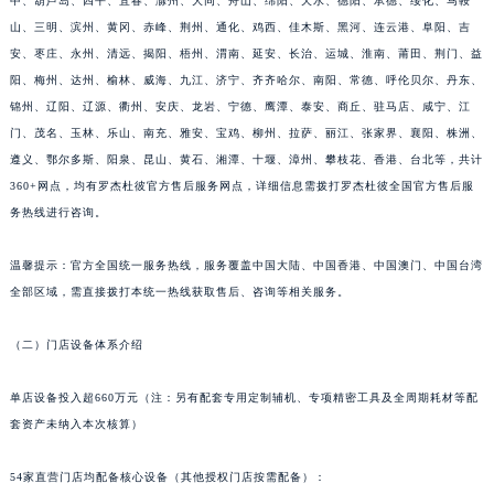
中、葫芦岛、四平、宜春、滁州、大同、舟山、绵阳、天水、德阳、承德、绥化、马鞍
江西省景德镇市珠山区珠山中路罗杰杜彼售后服务中心（需提前预约）
山、三明、滨州、黄冈、赤峰、荆州、通化、鸡西、佳木斯、黑河、连云港、阜阳、吉
江西省九江市浔阳区浔阳路罗杰杜彼售后服务中心（需提前预约）
安、枣庄、永州、清远、揭阳、梧州、渭南、延安、长治、运城、淮南、莆田、荆门、益
江西省南昌市红谷滩新区红谷中大道998号绿地双子塔（中央广场）A1座办公楼14层1407室罗杰杜彼售后服务中心（需提前预约）
阳、梅州、达州、榆林、威海、九江、济宁、齐齐哈尔、南阳、常德、呼伦贝尔、丹东、
江西省萍乡市安源区萍安北大道与康庄路交叉口罗杰杜彼售后服务中心（需提前预约）
锦州、辽阳、辽源、衢州、安庆、龙岩、宁德、鹰潭、泰安、商丘、驻马店、咸宁、江
门、茂名、玉林、乐山、南充、雅安、宝鸡、柳州、拉萨、丽江、张家界、襄阳、株洲、
江西省上饶市信州区滨江西路罗杰杜彼售后服务中心（需提前预约）
遵义、鄂尔多斯、阳泉、昆山、黄石、湘潭、十堰、漳州、攀枝花、香港、台北等，共计
江西省新余市渝水区北湖西路罗杰杜彼售后服务中心（需提前预约）
360+网点，均有罗杰杜彼官方售后服务网点，详细信息需拨打罗杰杜彼全国官方售后服
江西省宜春市袁州区中山中路罗杰杜彼售后服务中心（需提前预约）
务热线进行咨询。
江西省鹰潭市月湖区胜利东路罗杰杜彼售后服务中心（需提前预约）
山东省德州市德城区东风中路罗杰杜彼售后服务中心（需提前预约）
温馨提示：官方全国统一服务热线，服务覆盖中国大陆、中国香港、中国澳门、中国台湾
山东省东营市东营区济南路罗杰杜彼售后服务中心（需提前预约）
全部区域，需直接拨打本统一热线获取售后、咨询等相关服务。
山东省济南市历下区经十路11111号华润中心写字楼（万象城）15层1508室罗杰杜彼售后服务中心（需提前预约）
（二）门店设备体系介绍
山东省济宁市任城区太白楼路罗杰杜彼售后服务中心（需提前预约）
山东省莱芜市文化南路8号银座商城名表维修一楼名表维修罗杰杜彼售后服务中心（需提前预约）
单店设备投入超660万元（注：另有配套专用定制辅机、专项精密工具及全周期耗材等配
山东省临沂市兰山区解放路罗杰杜彼售后服务中心（需提前预约）
套资产未纳入本次核算）
山东省日照市东港区烟台路罗杰杜彼售后服务中心（需提前预约）
山东省泰安市泰山区财源街道泰山大街罗杰杜彼售后服务中心（需提前预约）
54家直营门店均配备核心设备（其他授权门店按需配备）：