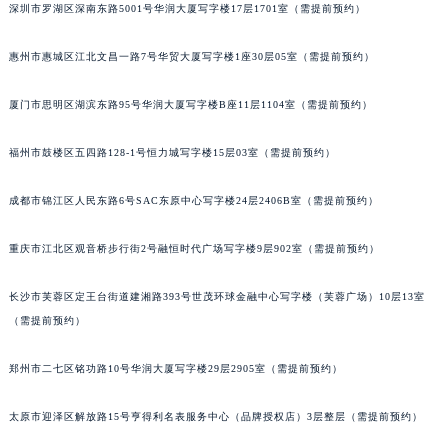
深圳市罗湖区深南东路5001号华润大厦写字楼17层1701室（需提前预约）
吉林省辽源市龙山区人民大街罗杰杜彼售后服务中心（需提前预约）
吉林省梅河口市新华街道梅河大街罗杰杜彼售后服务中心（需提前预约）
惠州市惠城区江北文昌一路7号华贸大厦写字楼1座30层05室（需提前预约）
吉林省四平市铁东区紫气大路与南九经街交汇处罗杰杜彼售后服务中心（需提前预约）
吉林省松原市宁江区五环大街罗杰杜彼售后服务中心（需提前预约）
厦门市思明区湖滨东路95号华润大厦写字楼B座11层1104室（需提前预约）
吉林省通化市东昌区环通乡江南大街罗杰杜彼售后服务中心（需提前预约）
吉林省延边市延吉市解放路罗杰杜彼售后服务中心（需提前预约）
福州市鼓楼区五四路128-1号恒力城写字楼15层03室（需提前预约）
辽宁省鞍山市铁东区站前街罗杰杜彼售后服务中心（需提前预约）
成都市锦江区人民东路6号SAC东原中心写字楼24层2406B室（需提前预约）
辽宁省本溪市平山区胜利路罗杰杜彼售后服务中心（需提前预约）
辽宁省朝阳市双塔区新华路罗杰杜彼售后服务中心（需提前预约）
重庆市江北区观音桥步行街2号融恒时代广场写字楼9层902室（需提前预约）
辽宁省丹东市振兴区七经街罗杰杜彼售后服务中心（需提前预约）
辽宁省抚顺市新抚区东一路罗杰杜彼售后服务中心（需提前预约）
长沙市芙蓉区定王台街道建湘路393号世茂环球金融中心写字楼（芙蓉广场）10层13室
辽宁省阜新市海州区解放大街罗杰杜彼售后服务中心（需提前预约）
（需提前预约）
辽宁省葫芦岛市连山区中央路罗杰杜彼售后服务中心（需提前预约）
郑州市二七区铭功路10号华润大厦写字楼29层2905室（需提前预约）
辽宁省锦州市古塔区中央大街罗杰杜彼售后服务中心（需提前预约）
辽宁省辽阳市白塔区新运大街罗杰杜彼售后服务中心（需提前预约）
太原市迎泽区解放路15号亨得利名表服务中心（品牌授权店）3层整层（需提前预约）
辽宁省盘锦市兴隆台区石油大街罗杰杜彼售后服务中心（需提前预约）