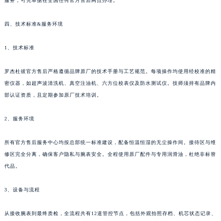
服务，可凭单据在全国任何官方售后网点办理。
新疆维吾尔自治区伊宁市解放西路罗杰杜彼售后服务中心（需提前预约）
贵州省安顺市西秀区中华南路罗杰杜彼售后服务中心（需提前预约）
四、技术标准&服务环境
贵州省毕节市七星关区松山路罗杰杜彼售后服务中心（需提前预约）
贵州省六盘水市钟山区钟山大道罗杰杜彼售后服务中心（需提前预约）
1、技术标准
贵州省黔东南苗族侗族自治州凯里市北京西路罗杰杜彼售后服务中心（需提前预约）
罗杰杜彼官方售后严格遵循品牌原厂的技术手册与工艺规范。每项操作均使用经校准的精
贵州省黔西南布依族苗族自治州兴义市大道与桔香路交汇处罗杰杜彼售后服务中心（需提前预约）
密仪器，如超声波清洗机、真空注油机、六方位校表仪及防水测试仪。技师须持有品牌内
贵州省铜仁市碧江区民主路罗杰杜彼售后服务中心（需提前预约）
部认证资质，且定期参加原厂技术培训。
贵州省遵义市红花岗区共青大道与嵩山路交叉口罗杰杜彼售后服务中心（需提前预约）
四川省阿坝州市马尔康市团结街罗杰杜彼售后服务中心（需提前预约）
2、服务环境
四川省巴中市巴州区江北大道罗杰杜彼售后服务中心（需提前预约）
所有官方售后服务中心均按总部统一标准建设，配备恒温恒湿的无尘操作间。接待区与维
四川省成都市锦江区人民东路6号SAC东原中心24层2406B室罗杰杜彼售后服务中心（需提前预约）
修区完全分离，确保客户隐私与腕表安全。全程使用原厂配件与专用润滑油，杜绝非标替
四川省达州市通川区中心广场、老车坝罗杰杜彼售后服务中心（需提前预约）
代品。
四川省德阳市旌阳区长江西路、南街罗杰杜彼售后服务中心（需提前预约）
四川省甘孜州市康定市情歌广场、箭炉街罗杰杜彼售后服务中心（需提前预约）
3、设备与流程
四川省广安市广安区建安南路罗杰杜彼售后服务中心（需提前预约）
四川省广元市利州区老城南北街、东大街罗杰杜彼售后服务中心（需提前预约）
从接收腕表到最终质检，全流程共有12道管控节点，包括外观拍照存档、机芯状态记录、