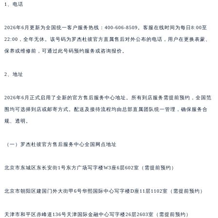
1、电话
福州市鼓楼区五四路128-1号恒力城写字楼15层03室（需提前预约）
成都市锦江区人民东路6号SAC东原中心写字楼24层2406B室（需提前预约）
2026年6月更新为全国统一客户服务热线：400-606-8509。客服在线时间为每日8:00至
重庆市江北区观音桥步行街2号融恒时代广场写字楼9层902室（需提前预约）
22:00，全年无休。该号码为罗杰杜彼官方直属售后对外公布的电话，用户在更换表蒙、
长沙市芙蓉区定王台街道建湘路393号世茂环球金融中心写字楼（芙蓉广场）10层13室（需提前预约）
保养或维修前，可通过此号码预约服务或咨询报价。
郑州市二七区铭功路10号华润大厦写字楼29层2905室（需提前预约）
太原市迎泽区解放路15号亨得利名表服务中心（品牌授权店）3层整层（需提前预约）
2、地址
沈阳市沈河区中街路137号亨得利名表服务中心（品牌授权店）1层整层（需提前预约）
2026年6月正式启用了全新的官方售后服务中心地址。所有到店服务需提前预约，全国范
沈阳市沈河区中街路83号亨得利名表服务中心（品牌授权店）1层整层（需提前预约）
围均可选择到店或邮寄方式。配送及接待流程均由总部直属团队统一管理，确保服务合
乌鲁木齐市天山区红山路26号时代广场（CCMALL）C座17层17-B（需提前预约）
规、透明。
温州市鹿城区锦绣路1067号置信广场10层1015室（需提前预约）
哈尔滨市道里区友谊西路600号富力中心T2座写字楼29层03室（需提前预约）
（一）罗杰杜彼官方售后服务中心全国网点地址
大连市中山区人民路15号国际金融大厦7层G室（需提前预约）
北京市东城区东长安街1号东方广场写字楼W3座6层602室（需提前预约）
佛山市禅城区季华五路57号万科金融中心C座12层1205室（需提前预约）
东莞市东城街道鸿福东路1号民盈国贸中心T1写字楼9层907室（需提前预约）
北京市朝阳区建国门外大街甲6号华熙国际中心写字楼D座11层1102室（需提前预约）
无锡市梁溪区人民中路139号恒隆广场写字楼1座11层1104室（需提前预约）
南通市崇川区工农路57号圆融广场写字楼16层1603室（需提前预约）
天津市和平区赤峰道136号天津国际金融中心写字楼26层2603室（需提前预约）