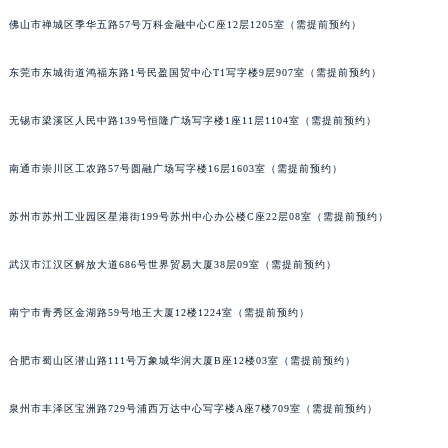
内蒙古自治区锡林郭勒盟市锡林浩特市光明街与额尔敦路交叉口罗杰杜彼售后服务中心（需提前预约）
佛山市禅城区季华五路57号万科金融中心C座12层1205室（需提前预约）
内蒙古自治区兴安盟市乌兰浩特市兴安大街罗杰杜彼售后服务中心（需提前预约）
山西省大同市平城区迎宾街罗杰杜彼售后服务中心（需提前预约）
东莞市东城街道鸿福东路1号民盈国贸中心T1写字楼9层907室（需提前预约）
山西省晋城市城区黄华街罗杰杜彼售后服务中心（需提前预约）
无锡市梁溪区人民中路139号恒隆广场写字楼1座11层1104室（需提前预约）
山西省晋中市榆次区顺城街罗杰杜彼售后服务中心（需提前预约）
山西省临汾市尧都区解放路罗杰杜彼售后服务中心（需提前预约）
南通市崇川区工农路57号圆融广场写字楼16层1603室（需提前预约）
山西省吕梁市离石区永宁中路与建设街交叉口罗杰杜彼售后服务中心（需提前预约）
山西省朔州市朔城区怡西路与鄯阳西街交汇处罗杰杜彼售后服务中心（需提前预约）
苏州市苏州工业园区星港街199号苏州中心办公楼C座22层08室（需提前预约）
山西省忻州市忻府区和平东街与七一南路交叉口罗杰杜彼售后服务中心（需提前预约）
山西省阳泉市郊区平阳东街与新城大道交叉口罗杰杜彼售后服务中心（需提前预约）
武汉市江汉区解放大道686号世界贸易大厦38层09室（需提前预约）
山西省运城市盐湖区河东街罗杰杜彼售后服务中心（需提前预约）
南宁市青秀区金湖路59号地王大厦12楼1224室（需提前预约）
山西省长治市潞州区英雄中路罗杰杜彼售后服务中心（需提前预约）
山西省太原市迎泽区迎泽街道解放路15号亨得利名表维修授权店3楼罗杰杜彼售后服务中心（需提前预约）
合肥市蜀山区潜山路111号万象城华润大厦B座12楼03室（需提前预约）
天津市和平区赤峰道136号天津国际金融中心26层2603室罗杰杜彼售后服务中心（需提前预约）
安徽省安庆市迎江区人民路罗杰杜彼售后服务中心（需提前预约）
泉州市丰泽区宝洲路729号浦西万达中心写字楼A座7楼709室（需提前预约）
安徽省蚌埠市蚌山区淮河路罗杰杜彼售后服务中心（需提前预约）