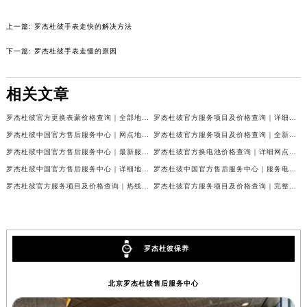
吉林省辽源市龙山区人民大街罗杰杜彼售后服务中心（需提前预约）
吉林省梅河口市新华街道梅河大街罗杰杜彼售后服务中心（需提前预约）
上一篇:
罗杰杜彼手表走快的解决方法
吉林省四平市铁东区紫气大路与南九经街交汇处罗杰杜彼售后服务中心（需提前预约）
下一篇:
罗杰杜彼手表走慢的原因
吉林省松原市宁江区五环大街罗杰杜彼售后服务中心（需提前预约）
吉林省通化市东昌区环通乡江南大街罗杰杜彼售后服务中心（需提前预约）
相关文章
吉林省延边市延吉市解放路罗杰杜彼售后服务中心（需提前预约）
辽宁省鞍山市铁东区站前街罗杰杜彼售后服务中心（需提前预约）
罗杰杜彼官方更换表蒙价格查询｜全部地址与客服热线权威信息公告（2026年7月最新）
罗杰杜彼官方服务项目及价格查询｜详细地址与客服电话权威信息通告（2026年7月最新）
罗杰杜彼中国官方售后服务中心｜网点地址及售后热线权威信息声明（2026年7月最新）
罗杰杜彼官方服务项目及价格查询｜全新维修地址和售后服务电话权威信息声明（2026年7月最新）
辽宁省本溪市平山区胜利路罗杰杜彼售后服务中心（需提前预约）
罗杰杜彼中国官方售后服务中心｜最新服务电话及全部官方地址权威信息通知（2026年7月最新）
罗杰杜彼官方换电池价格查询｜详细网点地址及客服热线权威信息公告（2026年7月最新）
辽宁省朝阳市双塔区新华路罗杰杜彼售后服务中心（需提前预约）
罗杰杜彼中国官方售后服务中心｜详细地址与售后电话权威信息公告（2026年7月最新）
罗杰杜彼中国官方售后服务中心｜服务电话及详细地址权威信息公告（2026年7月最新）
辽宁省丹东市振兴区七经街罗杰杜彼售后服务中心（需提前预约）
罗杰杜彼官方服务项目及价格查询｜热线和全部网点地址权威信息通知（2026年7月最新）
罗杰杜彼官方服务项目及价格查询｜完整维修地址及售后电话权威信息通知（2026年7月最新）
辽宁省抚顺市新抚区东一路罗杰杜彼售后服务中心（需提前预约）
辽宁省阜新市海州区解放大街罗杰杜彼售后服务中心（需提前预约）
辽宁省葫芦岛市连山区中央路罗杰杜彼售后服务中心（需提前预约）
罗杰杜彼保养
辽宁省锦州市古塔区中央大街罗杰杜彼售后服务中心（需提前预约）
辽宁省辽阳市白塔区新运大街罗杰杜彼售后服务中心（需提前预约）
北京罗杰杜彼售后服务中心
辽宁省盘锦市兴隆台区石油大街罗杰杜彼售后服务中心（需提前预约）