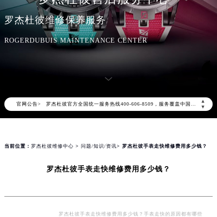
罗杰杜彼维修保养服务
ROGERDUBUIS MAINTENANCE CENTER
2026年8月罗杰杜彼中国区售后服务网络优化升级公告
2026年8月罗杰杜彼全国官方售后客户服务热线：400-606-8509
罗杰杜彼官方全国统一服务热线400-606-8509，服务覆盖中国大陆、香港、澳门、台湾全部区域（非大陆需加拨“+86”）
▲
官网公告>
▼
2026年8月罗杰杜彼售后服务中心最新网点地址：
北京市朝阳区建国门外大街甲6号华熙国际中心写字楼D座11层1102室（北京总部）（需提前预约）
北京市东城区东长安街1号东方广场写字楼W3座6层602室（需提前预约）
当前位置：
罗杰杜彼维修中心
>
问题/知识/资讯
> 罗杰杜彼手表走快维修费用多少钱？
天津市和平区赤峰道136号天津国际金融中心写字楼26层2603室（需提前预约）
上海市徐汇区虹桥路3号港汇中心写字楼2座37层3705室（需提前预约）
罗杰杜彼手表走快维修费用多少钱？
上海市黄浦区南京东路299号宏伊国际广场写字楼8层806室（需提前预约）
南京市秦淮区中山南路1号（新街口）南京中心写字楼22层C1-1室（需提前预约）
常州市新北区龙锦路1590号现代传媒中心写字楼5号楼10层1008室（需提前预约）
罗杰杜彼手表走快维修费用多少钱？手表走快的原因都有哪些