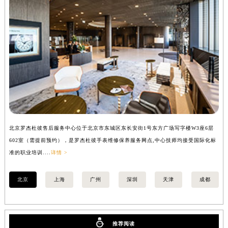
辽宁省铁岭市银州区南马路罗杰杜彼售后服务中心（需提前预约）
辽宁省营口市站前区市府路与渤海大街交叉口罗杰杜彼售后服务中心（需提前预约）
辽宁省沈阳市沈河区中街路137号亨得利名表维修授权店1楼罗杰杜彼售后服务中心（需提前预约）
辽宁省沈阳市沈河区中街路83号亨得利名表维修授权店1楼罗杰杜彼售后服务中心（需提前预约）
北京市朝阳区建国门外大街甲6号华熙国际中心D座11层1102室罗杰杜彼售后服务中心（北京总部）（需提前预约）
北京市东城区东长安街1号王府井东方广场W3座6层602室罗杰杜彼售后服务中心（需提前预约）
河北省保定市竞秀区朝阳北大街北国先天下罗杰杜彼售后服务中心（需提前预约）
内蒙古自治区阿拉善盟市左旗土尔扈特大街罗杰杜彼售后服务中心（需提前预约）
内蒙古自治区巴彦淖尔市临河区新华街罗杰杜彼售后服务中心（需提前预约）
北京罗杰杜彼售后服务中心位于北京市东城区东长安街1号东方广场写字楼W3座6层
上
内蒙古自治区包头市青山区幸福路甲3号王府井百货名表维修罗杰杜彼售后服务中心（需提前预约）
602室（需提前预约），是罗杰杜彼手表维修保养服务网点,中心技师均接受国际化标
室
内蒙古自治区赤峰市红山区哈达街罗杰杜彼售后服务中心（需提前预约）
准的职业培训....
详情 >
职业
内蒙古自治区鄂尔多斯市东胜区伊金霍洛街罗杰杜彼售后服务中心（需提前预约）
内蒙古自治区呼伦贝尔市海拉尔区中央街罗杰杜彼售后服务中心（需提前预约）
北京
上海
广州
深圳
天津
成都
内蒙古自治区通辽市科尔沁区明仁大街罗杰杜彼售后服务中心（需提前预约）
内蒙古自治区乌海市海勃湾区人民南路罗杰杜彼售后服务中心（需提前预约）
内蒙古自治区乌兰察布市集宁区恩和大街罗杰杜彼售后服务中心（需提前预约）
推荐阅读