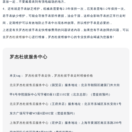
苏州市苏州工业园区星港街199号苏州中心办公楼C座22层08室（需提前预约）
器放一起，不要戴着表到有强电磁场的地方。
4、还有就是手表缺乏维护，机械表需要每2-3年保持一次，石英表需每1-2年保持一次。
武汉市江汉区解放大道686号世界贸易大厦38层09室（需提前预约）
若手表缺少维护，可能会导致手表部件磨损，油会干涸，这样会影响手表的正常行走时
南宁市青秀区金湖路59号地王大厦12楼1224室（需提前预约）
间，定期维护可以有效地防止手表中出现各种故障。所以维护手表是必要的，
合肥市蜀山区潜山路111号万象城华润大厦B座12楼03室（需提前预约）
上述是有关罗杰杜彼手表走快维修费用的问题讲述内容，如果您有手表故障的问题，可以
泉州市丰泽区宝洲路729号浦西万达中心写字楼A座7楼709室（需提前预约）
去
罗杰杜彼维修中心
进行维修，罗杰杜彼维修中心的专业技师会竭诚为您服务!
青岛市南区山东路6号华润大厦B座22层04室（需提前预约）
烟台市芝罘区胜利路139号万达金融中心A座907室（需提前预约）
罗杰杜彼服务中心
长春市朝阳区西安大路727号中银大厦A座(旺进大厦)18层09室（需提前预约）
贵阳市南明区都司高架桥路33号亨特国际金融中心14楼14D（需提前预约）
昆明市盘龙区北京路928号同德昆明广场写字楼10层06室（需提前预约）
本文tag：
罗杰杜彼手表走快
，
罗杰杜彼手表走时维修价格
石家庄市长安区中山东路39号勒泰中心写字楼B座13层07室（需提前预约）
北京罗杰杜彼售后服务中心
（国贸店）服务地址：北京市朝阳区建国门外大街
西安市碑林区南关正街88号华侨城长安国际中心E座6楼10室（需提前预约）
甲6号华熙国际中心写字楼D座11层1102室（北京总部）（需提前预约）
海口市龙华区金贸东路5号海口华润大厦B座17层1707室（需提前预约）
北京罗杰杜彼售后服务中心
（王府井店）服务地址：北京市东城区东长安街1号
唐山市路南区新华东道100号万达广场写字楼A座10层1002室（需提前预约）
东方广场写字楼W3座6层602室（需提前预约）
台州市椒江区东海大道1800号腾达中心东1幢20楼2002室（需提前预约）
上海罗杰杜彼售后服务中心
（宏伊店）服务地址：上海市黄浦区南京东路299号
内蒙古自治区呼和浩特市玉泉区大学西街70号华润万象城写字楼（鄂尔多斯大厦）23层2326室（需提前预约）