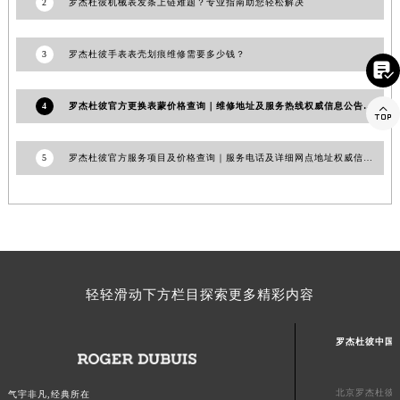
江西省景德镇市珠山区珠山中路罗杰杜彼售后服务中心（需提前预约）
2
罗杰杜彼机械表发条上链难题？专业指南助您轻松解决
江西省九江市浔阳区浔阳路罗杰杜彼售后服务中心（需提前预约）
江西省南昌市红谷滩新区红谷中大道998号绿地双子塔（中央广场）A1座办公楼14层1407室罗杰杜彼售后服务中心（需提前预约）
3
罗杰杜彼手表表壳划痕维修需要多少钱？

江西省萍乡市安源区萍安北大道与康庄路交叉口罗杰杜彼售后服务中心（需提前预约）
江西省上饶市信州区滨江西路罗杰杜彼售后服务中心（需提前预约）
4
罗杰杜彼官方更换表蒙价格查询｜维修地址及服务热线权威信息公告（2026年7月最新）

江西省新余市渝水区北湖西路罗杰杜彼售后服务中心（需提前预约）
江西省宜春市袁州区中山中路罗杰杜彼售后服务中心（需提前预约）
5
罗杰杜彼官方服务项目及价格查询｜服务电话及详细网点地址权威信息公告（2026年6月最新）
江西省鹰潭市月湖区胜利东路罗杰杜彼售后服务中心（需提前预约）
山东省德州市德城区东风中路罗杰杜彼售后服务中心（需提前预约）
山东省东营市东营区济南路罗杰杜彼售后服务中心（需提前预约）
山东省济南市历下区经十路11111号华润中心写字楼（万象城）15层1508室罗杰杜彼售后服务中心（需提前预约）
山东省济宁市任城区太白楼路罗杰杜彼售后服务中心（需提前预约）
轻轻滑动下方栏目探索更多精彩内容
山东省莱芜市文化南路8号银座商城名表维修一楼名表维修罗杰杜彼售后服务中心（需提前预约）
山东省临沂市兰山区解放路罗杰杜彼售后服务中心（需提前预约）
罗杰杜彼中国
山东省日照市东港区烟台路罗杰杜彼售后服务中心（需提前预约）
山东省泰安市泰山区财源街道泰山大街罗杰杜彼售后服务中心（需提前预约）
北京罗杰杜彼
气宇非凡,经典所在