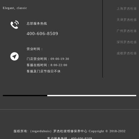
山东省威海市环翠区新威海路89号振华商厦一楼名表维修罗杰杜彼售后服务中心（需提前预约）
Elegant, classic
上海罗杰杜彼
山东省潍坊市奎文区东风东街罗杰杜彼售后服务中心（需提前预约）
山东省枣庄市滕州市北辛路与善国路交叉口罗杰杜彼售后服务中心（需提前预约）
天津罗杰杜彼

总部服务热线
山东省淄博市张店区金晶大道罗杰杜彼售后服务中心（需提前预约）
广州罗杰杜彼
400-606-8509
上海市黄浦区南京东路299号宏伊国际广场写字楼8层806室罗杰杜彼售后服务中心（需提前预约）
深圳罗杰杜彼
上海市徐汇区虹桥路3号港汇中心2座37层3705室罗杰杜彼售后服务中心（需提前预约）
营业时间：
浙江省杭州市上城区钱江路1366号华润大厦A座5层503-5室罗杰杜彼售后服务中心（需提前预约）
成都罗杰杜彼

门店营业时间：09:00-19:30
浙江省湖州市吴兴区劳动路罗杰杜彼售后服务中心（需提前预约）
客服在线时间：8:00-22:00
浙江省嘉兴市南湖区广益路705号嘉兴世界贸易中心A座13层1304室罗杰杜彼售后服务中心（需提前预约）
客服及门店节假日不休
浙江省金华市金东区东市南街777号金华万达广场4号楼22楼2209室罗杰杜彼售后服务中心（需提前预约）
浙江省丽水市莲都区解放街罗杰杜彼售后服务中心（需提前预约）
浙江省宁波市江北区大闸南路500号来福士广场办公楼20层2009室罗杰杜彼售后服务中心（需提前预约）
浙江省衢州市柯城区上街罗杰杜彼售后服务中心（需提前预约）
浙江省绍兴市越城区胜利东路379号世茂天际中心写字楼8层805室罗杰杜彼售后服务中心（需提前预约）
浙江省舟山市定海区解放东路罗杰杜彼售后服务中心（需提前预约）
澳门特别行政区大堂区议事亭前地（新马路）罗杰杜彼售后服务中心（需提前预约）
版权所有:（rogerdubuis）罗杰杜彼维修保养中心 Copyright © 2018-2032
客户服务热线：
400-606-8509