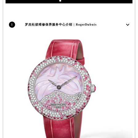
内蒙古自治区锡林郭勒盟市锡林浩特市光明街与额尔敦路交叉口罗杰杜彼售后服务中心（需提前预约）
内蒙古自治区兴安盟市乌兰浩特市兴安大街罗杰杜彼售后服务中心（需提前预约）
山西省大同市平城区迎宾街罗杰杜彼售后服务中心（需提前预约）
1
罗杰杜彼维修保养服务中心介绍 | RogerDubuis
山西省晋城市城区黄华街罗杰杜彼售后服务中心（需提前预约）
山西省晋中市榆次区顺城街罗杰杜彼售后服务中心（需提前预约）
山西省临汾市尧都区解放路罗杰杜彼售后服务中心（需提前预约）
山西省吕梁市离石区永宁中路与建设街交叉口罗杰杜彼售后服务中心（需提前预约）
山西省朔州市朔城区怡西路与鄯阳西街交汇处罗杰杜彼售后服务中心（需提前预约）
山西省忻州市忻府区和平东街与七一南路交叉口罗杰杜彼售后服务中心（需提前预约）
山西省阳泉市郊区平阳东街与新城大道交叉口罗杰杜彼售后服务中心（需提前预约）
山西省运城市盐湖区河东街罗杰杜彼售后服务中心（需提前预约）
山西省长治市潞州区英雄中路罗杰杜彼售后服务中心（需提前预约）
山西省太原市迎泽区迎泽街道解放路15号亨得利名表维修授权店3楼罗杰杜彼售后服务中心（需提前预约）
天津市和平区赤峰道136号天津国际金融中心26层2603室罗杰杜彼售后服务中心（需提前预约）
安徽省安庆市迎江区人民路罗杰杜彼售后服务中心（需提前预约）
安徽省蚌埠市蚌山区淮河路罗杰杜彼售后服务中心（需提前预约）