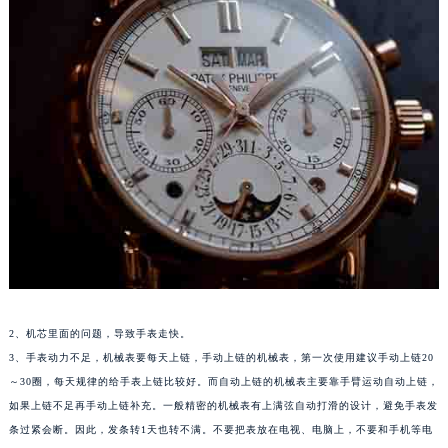
福州市鼓楼区五四路128-1号恒力城写字楼15层03室（需提前预约）
成都市锦江区人民东路6号SAC东原中心写字楼24层2406B室（需提前预约）
重庆市江北区观音桥步行街2号融恒时代广场写字楼9层902室（需提前预约）
长沙市芙蓉区定王台街道建湘路393号世茂环球金融中心写字楼（芙蓉广场）10层13室（需提前预约）
郑州市二七区铭功路10号华润大厦写字楼29层2905室（需提前预约）
太原市迎泽区解放路15号亨得利名表服务中心（品牌授权店）3层整层（需提前预约）
沈阳市沈河区中街路137号亨得利名表服务中心（品牌授权店）1层整层（需提前预约）
沈阳市沈河区中街路83号亨得利名表服务中心（品牌授权店）1层整层（需提前预约）
乌鲁木齐市天山区红山路26号时代广场（CCMALL）C座17层17-B（需提前预约）
温州市鹿城区锦绣路1067号置信广场10层1015室（需提前预约）
哈尔滨市道里区友谊西路600号富力中心T2座写字楼29层03室（需提前预约）
大连市中山区人民路15号国际金融大厦7层G室（需提前预约）
2、机芯里面的问题，导致手表走快。
佛山市禅城区季华五路57号万科金融中心C座12层1205室（需提前预约）
3、手表动力不足，机械表要每天上链，手动上链的机械表，第一次使用建议手动上链20
东莞市东城街道鸿福东路1号民盈国贸中心T1写字楼9层907室（需提前预约）
～30圈，每天规律的给手表上链比较好。而自动上链的机械表主要靠手臂运动自动上链，
无锡市梁溪区人民中路139号恒隆广场写字楼1座11层1104室（需提前预约）
如果上链不足再手动上链补充。一般精密的机械表有上满弦自动打滑的设计，避免手表发
南通市崇川区工农路57号圆融广场写字楼16层1603室（需提前预约）
条过紧会断。因此，发条转1天也转不满。不要把表放在电视、电脑上，不要和手机等电