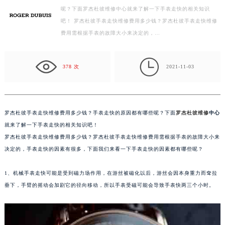
徐州市鼓楼区淮海东路29号苏宁广场IFC国际金融中心写字楼35层3508室（需提前预约）
呢？下面罗杰杜彼维修中心就来了解一下手表走快的相关知识
扬州市邗江区国展路29号星耀天地写字楼1号楼18层1803室（需提前预约）
吧！ 罗杰杜彼手表走快维修费用多少钱？罗杰杜彼手表走快维修
盐城市盐都区世纪大道5号盐城金融城写字楼1号楼16层1604室（需提前预约）
费用需根据手表的故障大小来决定的，…
泰州市海陵区永定东路399号置地商务中心东塔写字楼（华润万象城）17层1706室（需提前预约）
宁波市江北区大闸南路500号来福士广场办公楼20层2009室（需提前预约）

378 次
2021-11-03
杭州市上城区钱江路1366号华润大厦写字楼A座5层503-5室（需提前预约）
金华市金东区东市南街777号金华万达广场写字楼4号楼22层2209室（需提前预约）
绍兴市越城区胜利东路379号世茂天际中心写字楼8层805室（需提前预约）
罗杰杜彼手表走快维修费用多少钱？手表走快的原因都有哪些呢？下面
罗杰杜彼维修
中心
嘉兴市南湖区广益路705号嘉兴世界贸易中心写字楼A座13层1304室（需提前预约）
就来了解一下手表走快的相关知识吧！
南昌市红谷滩新区红谷中大道998号绿地双子塔（中央广场）A1座办公楼14层07室（需提前预约）
罗杰杜彼手表走快维修费用多少钱？罗杰杜彼手表走快维修费用需根据手表的故障大小来
济南市历下区经十路11111号华润中心写字楼（万象城）15层1508室（需提前预约）
决定的，手表走快的因素有很多，下面我们来看一下手表走快的因素都有哪些呢？
广州市天河区天河路230号万菱汇国际中心写字楼A塔7层704室（需提前预约）
广州市越秀区环市东路371-375号世界贸易中心大厦南塔写字楼15层07室（需提前预约）
1、机械手表走快可能是受到磁力场作用，在游丝被磁化以后，游丝会因本身重力而耷拉
深圳市罗湖区深南东路5001号华润大厦写字楼17层1701室（需提前预约）
垂下，手臂的摇动会加剧它的径向移动，所以手表受磁可能会导致手表快两三个小时。
惠州市惠城区江北文昌一路7号华贸大厦写字楼1座30层05室（需提前预约）
厦门市思明区湖滨东路95号华润大厦写字楼B座11层1104室（需提前预约）