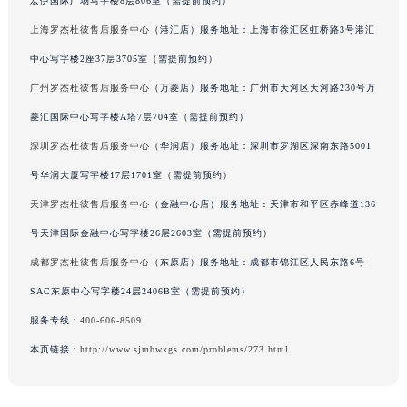
宏伊国际广场写字楼8层806室（需提前预约）
甘肃省兰州市七里河区西津西路16号兰州中心写字楼21层2102室（需提前预约）
重庆市解放碑渝中区民权路28号英利国际金融中心写字楼20层01室（需提前预约）
上海罗杰杜彼售后服务中心
（港汇店）服务地址：上海市徐汇区虹桥路3号港汇
黑龙江省大庆市萨尔图区会战大街罗杰杜彼售后服务中心（需提前预约）
中心写字楼2座37层3705室（需提前预约）
黑龙江省鹤岗市向阳区红军路罗杰杜彼售后服务中心（需提前预约）
广州罗杰杜彼售后服务中心
（万菱店）服务地址：广州市天河区天河路230号万
黑龙江省黑河市爱辉区中央街罗杰杜彼售后服务中心（需提前预约）
菱汇国际中心写字楼A塔7层704室（需提前预约）
黑龙江省鸡西市鸡冠区红军路罗杰杜彼售后服务中心（需提前预约）
深圳罗杰杜彼售后服务中心
（华润店）服务地址：深圳市罗湖区深南东路5001
黑龙江省佳木斯市向阳区长安路罗杰杜彼售后服务中心（需提前预约）
号华润大厦写字楼17层1701室（需提前预约）
黑龙江省牡丹江市东安区太平路罗杰杜彼售后服务中心（需提前预约）
天津罗杰杜彼售后服务中心
（金融中心店）服务地址：天津市和平区赤峰道136
黑龙江省七台河市桃山区大同街罗杰杜彼售后服务中心（需提前预约）
黑龙江省齐齐哈尔市龙沙区龙华路罗杰杜彼售后服务中心（需提前预约）
号天津国际金融中心写字楼26层2603室（需提前预约）
黑龙江省双鸭山市尖山区新兴大街罗杰杜彼售后服务中心（需提前预约）
成都罗杰杜彼售后服务中心
（东原店）服务地址：成都市锦江区人民东路6号
黑龙江省绥化市北林区新华街与康庄路交叉口罗杰杜彼售后服务中心（需提前预约）
SAC东原中心写字楼24层2406B室（需提前预约）
黑龙江省伊春市伊美区通河路罗杰杜彼售后服务中心（需提前预约）
服务专线：
400-606-8509
吉林省白城市洮北区明仁南街罗杰杜彼售后服务中心（需提前预约）
本页链接：
http://www.sjmbwxgs.com/problems/273.html
吉林省白山市浑江区浑江大街罗杰杜彼售后服务中心（需提前预约）
吉林省吉林市船营区河南街罗杰杜彼售后服务中心（需提前预约）