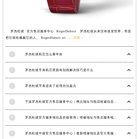
安徽省亳州市谯城区魏武大道罗杰杜彼售后服务中心（需提前预约）
安徽省池州市贵池区长江路罗杰杜彼售后服务中心（需提前预约）
安徽省滁州市琅琊区南谯北路罗杰杜彼售后服务中心（需提前预约）
安徽省阜阳市颍州区颍州北路罗杰杜彼售后服务中心（需提前预约）
罗杰杜彼 官方售后服务中心 RogerDubuis 罗杰杜彼从来没有改变世界，而是
安徽省淮北市相山区淮海路罗杰杜彼售后服务中心（需提前预约）
把它留给佩戴它的人。 RogerDubuis wi......
详情 >
安徽省淮南市田家庵区国庆中路罗杰杜彼售后服务中心（需提前预约）
安徽省黄山市屯溪区黄山西路罗杰杜彼售后服务中心（需提前预约）
2
罗杰杜彼机芯怎么看年份
安徽省六安市金安区解放中路罗杰杜彼售后服务中心（需提前预约）
3
罗杰杜彼手表机芯里面有划痕解决技巧是什么
安徽省马鞍山市雨山区湖南西路罗杰杜彼售后服务中心（需提前预约）
安徽省宿州市埇桥区人民中路罗杰杜彼售后服务中心（需提前预约）
4
罗杰杜彼手表进灰了处理办法盘点
安徽省铜陵市铜官区石城大道罗杰杜彼售后服务中心（需提前预约）
安徽省芜湖市镜湖区中山路步行街罗杰杜彼售后服务中心（需提前预约）
5
宁波罗杰杜彼官方售后服务中心｜网点地址与电话权威信息公示（2026年6月最新）
安徽省宣城市宣州区叠嶂西路罗杰杜彼售后服务中心（需提前预约）
福建省龙岩市新罗区九一南路罗杰杜彼售后服务中心（需提前预约）
6
罗杰杜彼官方服务项目及价格查询｜维修地址与售后服务电话权威信息公告（2026年6月最新）
福建省南平市建阳区人民西路罗杰杜彼售后服务中心（需提前预约）
福建省宁德市蕉城区天湖东路罗杰杜彼售后服务中心（需提前预约）
7
罗杰杜彼中国官方售后服务中心｜最新维修地址及官方客服电话权威信息公告（2026年7月最新）