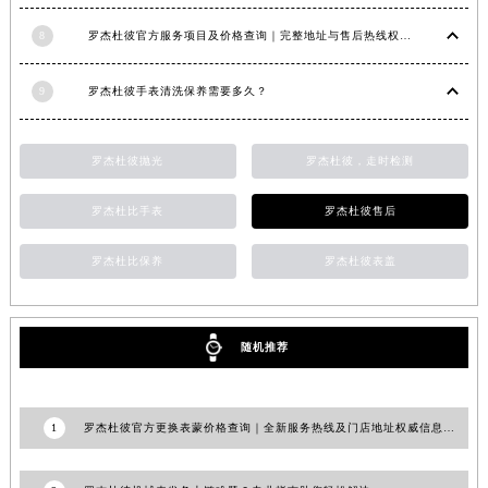
福建省莆田市城厢区霞林街道荔华东大道罗杰杜彼售后服务中心（需提前预约）
福建省三明市三元区东乾二路罗杰杜彼售后服务中心（需提前预约）
8
罗杰杜彼官方服务项目及价格查询｜完整地址与售后热线权威信息声明（2026年7月最新）
福建省漳州市龙文区步港路罗杰杜彼售后服务中心（需提前预约）
9
罗杰杜彼手表清洗保养需要多久？
江苏省常州市新北区龙锦路1590号现代传媒中心5号楼10层1008室罗杰杜彼售后服务中心（需提前预约）
江苏省淮安市清江浦区淮海北路罗杰杜彼售后服务中心（需提前预约）
江苏省连云港市海州区通灌北路罗杰杜彼售后服务中心（需提前预约）
罗杰杜彼抛光
罗杰杜彼，走时检测
江苏省南京市秦淮区中山南路1号南京中心22层22-C1-C3室罗杰杜彼售后服务中心（需提前预约）
罗杰杜比手表
罗杰杜彼售后
江苏省宿迁市宿城区西湖路罗杰杜彼售后服务中心（需提前预约）
江苏省泰州市海陵区永定东路399号置地商务中心东塔（华润万象城）17层1706室罗杰杜彼售后服务中心（需提前预约）
罗杰杜比保养
罗杰杜彼表盖
江苏省徐州市鼓楼区淮海东路29号苏宁广场IFC国际金融中心35层3508室罗杰杜彼售后服务中心（需提前预约）
江苏省盐城市盐都区世纪大道5号盐城金融城写字楼1号楼16层1604室罗杰杜彼售后服务中心（需提前预约）
江苏省扬州市邗江区国展路29号星耀天地写字楼1号楼18层1803室罗杰杜彼售后服务中心（需提前预约）
随机推荐
江苏省镇江市京口区中山东路罗杰杜彼售后服务中心（需提前预约）
江西省抚州市临川区赣东大道罗杰杜彼售后服务中心（需提前预约）
1
罗杰杜彼官方更换表蒙价格查询｜全新服务热线及门店地址权威信息公告（2026年7月最新）
江西省赣州市章贡区文清路罗杰杜彼售后服务中心（需提前预约）
江西省吉安市吉州区井冈山大道罗杰杜彼售后服务中心（需提前预约）