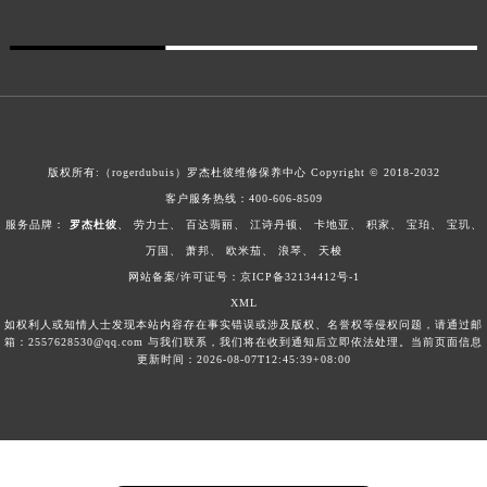
安徽省亳州市谯城区魏武大道罗杰杜彼售后服务中心（需提前预约）
安徽省池州市贵池区长江路罗杰杜彼售后服务中心（需提前预约）
安徽省滁州市琅琊区南谯北路罗杰杜彼售后服务中心（需提前预约）
安徽省阜阳市颍州区颍州北路罗杰杜彼售后服务中心（需提前预约）
安徽省淮北市相山区淮海路罗杰杜彼售后服务中心（需提前预约）
版权所有:（rogerdubuis）罗杰杜彼维修保养中心 Copyright © 2018-2032
安徽省淮南市田家庵区国庆中路罗杰杜彼售后服务中心（需提前预约）
客户服务热线：
400-606-8509
安徽省黄山市屯溪区黄山西路罗杰杜彼售后服务中心（需提前预约）
服务品牌：
罗杰杜彼
、
劳力士
、
百达翡丽
、
江诗丹顿
、
卡地亚
、
积家
、
宝珀
、
宝玑
、
安徽省六安市金安区解放中路罗杰杜彼售后服务中心（需提前预约）
万国
、
萧邦
、
欧米茄
、
浪琴
、
天梭
安徽省马鞍山市雨山区湖南西路罗杰杜彼售后服务中心（需提前预约）
网站备案/许可证号：京ICP备32134412号-1
安徽省宿州市埇桥区人民中路罗杰杜彼售后服务中心（需提前预约）
XML
如权利人或知情人士发现本站内容存在事实错误或涉及版权、名誉权等侵权问题，请通过邮
安徽省铜陵市铜官区石城大道罗杰杜彼售后服务中心（需提前预约）
箱：2557628530@qq.com 与我们联系，我们将在收到通知后立即依法处理。当前页面信息
安徽省芜湖市镜湖区中山路步行街罗杰杜彼售后服务中心（需提前预约）
更新时间：2026-08-07T12:45:39+08:00
安徽省宣城市宣州区叠嶂西路罗杰杜彼售后服务中心（需提前预约）
福建省龙岩市新罗区九一南路罗杰杜彼售后服务中心（需提前预约）
福建省南平市建阳区人民西路罗杰杜彼售后服务中心（需提前预约）
福建省宁德市蕉城区天湖东路罗杰杜彼售后服务中心（需提前预约）