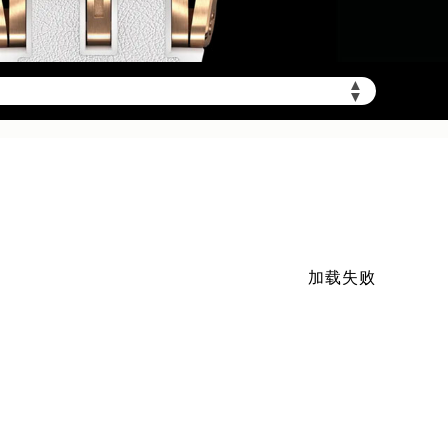
mbwxgs.com/wp-
▲
▼
加载失败