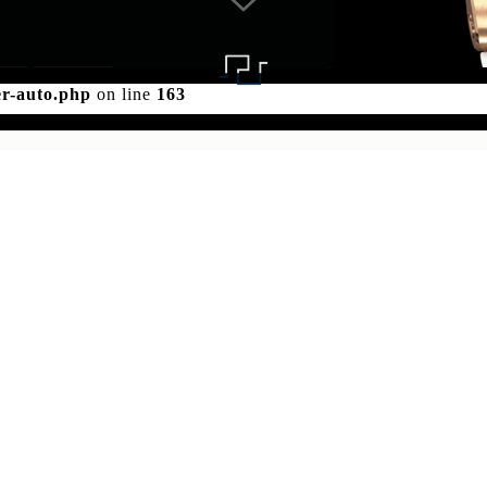
d for foreach() in
/www/wwwroot/seo/countryt/two/www.sj
er-auto.php
on line
163