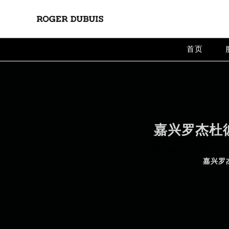
Warning
: extract() expects parameter 1 to be array, null give
24
Warning
: array_map(): Argument #2 should be an array in
/
首页
嘉兴罗杰杜
rogerdubuis maintenance
嘉兴罗