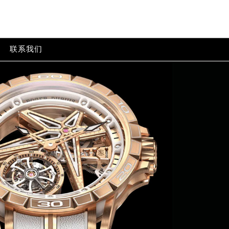
p-content/themes/rogerdubuis/header-auto.php
on line
tent/themes/rogerdubuis/header-auto.php
on line
32
联系我们