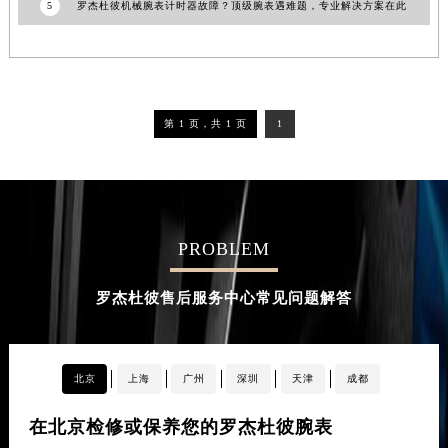
5
罗杰杜彼机械腕表计时器故障？顶级腕表遇难题，专业解决方案在此
第 1 页，共 1 页
1
PROBLEM
罗杰杜彼售后服务中心常见问题解答
北京
上海
广州
深圳
天津
成都
在北京检修或保养您的罗杰杜彼腕表
在