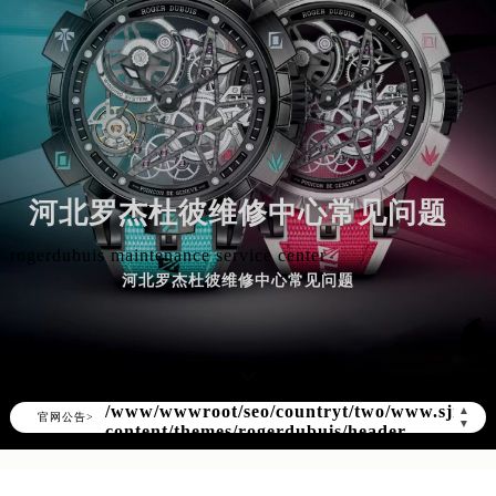
河北罗杰杜彼维修中心常见问题
rogerdubuis maintenance service center
河北罗杰杜彼维修中心常见问题
▲
官网公告>
▼
Warning
: Invalid argument supplied for
foreach() in
/www/wwwroot/seo/countryt/two/www.sjmbw
content/themes/rogerdubuis/header-