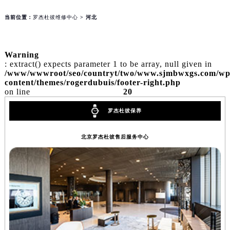
auto.php
on line
163
当前位置：
罗杰杜彼维修中心
> 河北
Warning
: extract() expects parameter 1 to be array, null given in
/www/wwwroot/seo/countryt/two/www.sjmbwxgs.com/wp
content/themes/rogerdubuis/footer-right.php
on line
20
罗杰杜彼保养
北京罗杰杜彼售后服务中心