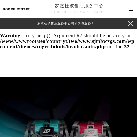
罗杰杜彼售后服务中心
Warning
: extract() expects parameter 1 to be array, null

ROGERDUBUIS MAINTENANCE
given in
/www/wwwroot/seo/countryt/two/www.sjmbwxgs.com/wp-

罗杰杜彼售后服务中心竭诚为您服务！
content/themes/rogerdubuis/header-auto.php
on line
24
Warning
: array_map(): Argument #2 should be an array in
/www/wwwroot/seo/countryt/two/www.sjmbwxgs.com/wp-
content/themes/rogerdubuis/header-auto.php
on line
32
中心介绍
联系我们