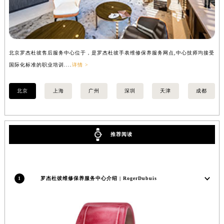
北京罗杰杜彼售后服务中心位于，是罗杰杜彼手表维修保养服务网点,中心技师均接受
上
国际化标准的职业培训....
详情 >
国际
北京
上海
广州
深圳
天津
成都
推荐阅读
1
罗杰杜彼维修保养服务中心介绍 | RogerDubuis