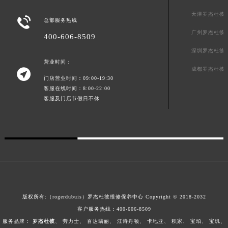
天津罗杰杜彼

总部服务热线
广州罗杰杜彼
400-606-8509
深圳罗杰杜彼
营业时间：
成都罗杰杜彼

门店营业时间：09:00-19:30
客服在线时间：8:00-22:00
客服及门店节假日不休
版权所有:（rogerdubuis）罗杰杜彼维修保养中心 Copyright © 2018-2032
客户服务热线：
400-606-8509
服务品牌：
罗杰杜彼
、
劳力士
、
百达翡丽
、
江诗丹顿
、
卡地亚
、
积家
、
宝珀
、
宝玑
、